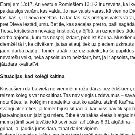
Ebrejiem 13:17. Arī vēstulē Romiešiem 13:1-2 ir uzsvērts, ka ikvi
paklausīgs varām, kas valda. Jo nav valsts varas, kā vien no Di
tās, kas ir, ir Dieva ieceltas. Tā tad tas, kas pretojas valsts vara
pret Dieva iestādījumu. Bet tie, kas saceļas pret to, paši sagād
Tiesa, kristiešiem nevajag krist otrā galējībā, un uzņemties tād
darba apjomu, kuru tas nespēj izdarīt, piebilst Karīna. Mūsdien
diemžēl tā ir, ka cilvēkam, ja tas atļauj, tiek uz pleciem uzkrauts
jauni darba pajūgi. Tomēr labāk ir uzreiz pateikt, ka šo papildu
nevarēšu veikt, nekā apsolīt un to neizdarīt, bet, ja ir apsolīts, tad
jāizdara kvalitatīvi.
Situācijas, kad kolēģi kaitina
Kristiešiem darba vieta ne vienmēr ir rožu dārzs bez ērkšķiem, 
reizēm kolēģis var nokaitināt. Tas nav viegls uzdevumus – sava
noturēties, lai kolēģim nepateiktu kaut ko asāku, atzīmē Karīna. 
svarīgi atcerēties, ja tomēr bijusi situācija, kad viss nav tik spoži 
jāatvainojas un jāizlīgst miers. Bībelē vairākās vietās ir atgādin
mums jāmīl savi tuvākie kā sevi paši, arī Lūkas 6:31 atgādina –
gribat, lai ļaudis jums dara, tāpat dariet viņiem.