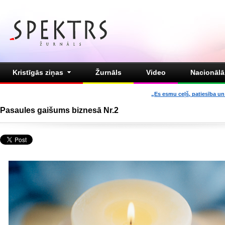
Kristīgās ziņas
Žurnāls
Video
Nacionālā 
„Es esmu ceļš, patiesība un 
Pasaules gaišums biznesā Nr.2