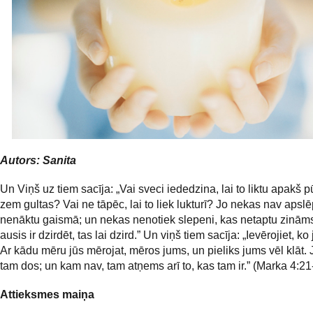
Autors: Sanita
Un Viņš uz tiem sacīja: „Vai sveci iededzina, lai to liktu apakš p
zem gultas? Vai ne tāpēc, lai to liek lukturī? Jo nekas nav apslē
nenāktu gaismā; un nekas nenotiek slepeni, kas netaptu zinām
ausis ir dzirdēt, tas lai dzird.” Un viņš tiem sacīja: „Ievērojiet, ko 
Ar kādu mēru jūs mērojat, mēros jums, un pieliks jums vēl klāt. J
tam dos; un kam nav, tam atņems arī to, kas tam ir.” (Marka 4:21
Attieksmes maiņa