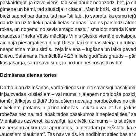
paskaidrojot, ja dzīvo viens, tad sevi daudz neapzodz, bet, ja ci
ģimene un bērni, tad situācija ir citāda. „Man ir brīži, kad es nak
bieži sapņot par darbu, tad nav īsti labi, jo saprotu, ka esmu iej
daudz un uz to lieku pārāk lielas cerības. Tad es pārslodzi atd
rokās, un noņemu no sevis smago nastu,” smaidot norāda Karīn
draudzes Prieka Vēsts mācītājs Vilnis Gleške vienā dievkalpo
aicināja piesargāties un lūgt Dievu, lai ikdienas steiga un rutīna
neapcietina mūsu sirdis. Izeja ir viena – lūgšana un laika pava
Dievu. Salamana Pamācībās 4:23 ir liels gudrības grauds – pār
kas jāsargā, sargi savu sirdi, jo no turienes rosās dzīvība!
Dzimšanas dienas tortes
Darbā ir arī dzimšanas, vārda dienas un citi saviesīgi pasākumi
ir jāuzvedas kristiešiem – vai mums ir jāieņem noraidoša pozīci
tomēr jārīkojas citādi? „Kristiešiem nevajag norobežoties no cit
cilvēkiem, protams, ir jāzina robežas – cik tālu var iet. Un, ja kris
robežas nezina, tad labāk tādos pasākumos ir nepiedalīties,” s
Vienlaikus uzsverot, ka svarīgi, lai cilvēki uz mums – kristiešie
uz personu ar kuru var aprunāties, lai neradām priekšstatu, ka
„augstiem plauktiem”. Tas nav veids, kā nodibināt attiecības ar 