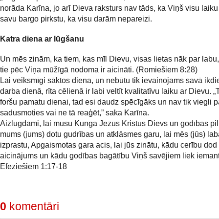
norāda Karīna, jo arī Dieva raksturs nav tāds, ka Viņš visu laiku
savu bargo pirkstu, ka visu darām nepareizi.
Katra diena ar lūgšanu
Un mēs zinām, ka tiem, kas mīl Dievu, visas lietas nāk par labu,
tie pēc Viņa mūžīgā nodoma ir aicināti. (Romiešiem 8:28)
Lai veiksmīgi sāktos diena, un nebūtu tik ievainojams savā ikd
darba dienā, rīta cēlienā ir labi veltīt kvalitatīvu laiku ar Dievu. „
foršu pamatu dienai, tad esi daudz spēcīgāks un nav tik viegli p
sadusmoties vai ne tā reaģēt,” saka Karīna.
Aizlūgdami, lai mūsu Kunga Jēzus Kristus Dievs un godības pi
mums (jums) dotu gudrības un atklāsmes garu, lai mēs (jūs) lab
izprastu, Apgaismotas gara acis, lai jūs zinātu, kādu cerību dod
aicinājums un kādu godības bagātību Viņš savējiem liek iemant
Efeziešiem 1:17-18
0
komentāri