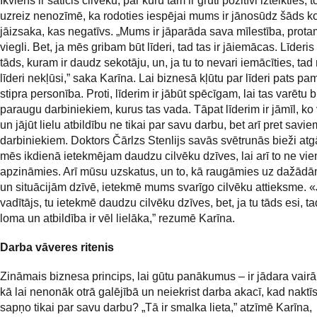
Ikviens ir saticis cilvēku, par kuru tam ir grūti pozitīvi izteikties, 
uzreiz nenozīmē, ka rodoties iespējai mums ir jānosūdz šāds ko
jāizsaka, kas negatīvs. „Mums ir jāparāda sava mīlestība, prota
viegli. Bet, ja mēs gribam būt līderi, tad tas ir jāiemācas. Līderis
tāds, kuram ir daudz sekotāju, un, ja tu to nevari iemācīties, ta
līderi nekļūsi,” saka Karīna. Lai biznesā kļūtu par līderi pats pam
stipra personība. Proti, līderim ir jābūt spēcīgam, lai tas varētu b
paraugu darbiniekiem, kurus tas vada. Tāpat līderim ir jāmīl, ko
un jājūt lielu atbildību ne tikai par savu darbu, bet arī pret savie
darbiniekiem. Doktors Čārlzs Stenlijs savās svētrunās bieži atg
mēs ikdienā ietekmējam daudzu cilvēku dzīves, lai arī to ne vi
apzināmies. Arī mūsu uzskatus, un to, kā raugāmies uz dažādā
un situācijām dzīvē, ietekmē mums svarīgo cilvēku attieksme. «
vadītājs, tu ietekmē daudzu cilvēku dzīves, bet, ja tu tāds esi, ta
loma un atbildība ir vēl lielāka,” rezumē Karīna.
Darba vāveres ritenis
Zināmais biznesa princips, lai gūtu panākumus – ir jādara vairā
kā lai nenonāk otrā galējībā un neiekrist darba akacī, kad naktīs
sapņo tikai par savu darbu? „Tā ir smalka lieta,” atzīmē Karīna,