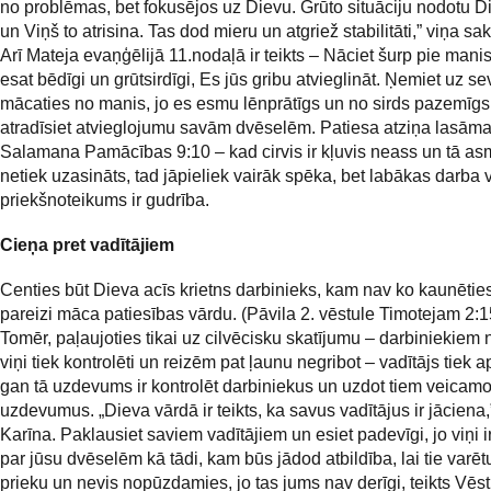
no problēmas, bet fokusējos uz Dievu. Grūto situāciju nodotu D
un Viņš to atrisina. Tas dod mieru un atgriež stabilitāti,” viņa sak
Arī Mateja evaņģēlijā 11.nodaļā ir teikts – Nāciet šurp pie manis
esat bēdīgi un grūtsirdīgi, Es jūs gribu atvieglināt. Ņemiet uz sev
mācaties no manis, jo es esmu lēnprātīgs un no sirds pazemīgs;
atradīsiet atvieglojumu savām dvēselēm. Patiesa atziņa lasāma
Salamana Pamācības 9:10 – kad cirvis ir kļuvis neass un tā a
netiek uzasināts, tad jāpieliek vairāk spēka, bet labākas darba
priekšnoteikums ir gudrība.
Cieņa pret vadītājiem
Centies būt Dieva acīs krietns darbinieks, kam nav ko kaunētie
pareizi māca patiesības vārdu. (Pāvila 2. vēstule Timotejam 2:1
Tomēr, paļaujoties tikai uz cilvēcisku skatījumu – darbiniekiem n
viņi tiek kontrolēti un reizēm pat ļaunu negribot – vadītājs tiek a
gan tā uzdevums ir kontrolēt darbiniekus un uzdot tiem veicam
uzdevumus. „Dieva vārdā ir teikts, ka savus vadītājus ir jāciena,
Karīna. Paklausiet saviem vadītājiem un esiet padevīgi, jo viņi
par jūsu dvēselēm kā tādi, kam būs jādod atbildība, lai tie varētu
prieku un nevis nopūzdamies, jo tas jums nav derīgi, teikts Vēst