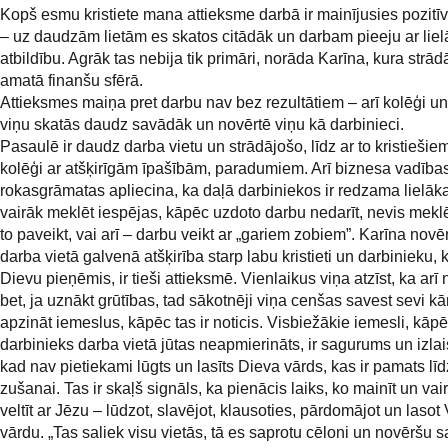
Kopš esmu kristiete mana attieksme darbā ir mainījusies pozitīv
– uz daudzām lietām es skatos citādāk un darbam pieeju ar lie
atbildību. Agrāk tas nebija tik primāri, norāda Karīna, kura strā
amatā finanšu sfērā.
Attieksmes maiņa pret darbu nav bez rezultātiem – arī kolēģi un 
viņu skatās daudz savādāk un novērtē viņu kā darbinieci.
Pasaulē ir daudz darba vietu un strādājošo, līdz ar to kristiešie
kolēģi ar atšķirīgām īpašībām, paradumiem. Arī biznesa vadība
rokasgrāmatas apliecina, ka daļā darbiniekos ir redzama lielāk
vairāk meklēt iespējas, kāpēc uzdoto darbu nedarīt, nevis meklē
to paveikt, vai arī – darbu veikt ar „gariem zobiem”. Karīna novēr
darba vietā galvenā atšķirība starp labu kristieti un darbinieku,
Dievu pieņēmis, ir tieši attieksmē. Vienlaikus viņa atzīst, ka arī 
bet, ja uznākt grūtības, tad sākotnēji viņa cenšas savest sevi kā
apzināt iemeslus, kāpēc tas ir noticis. Visbiežākie iemesli, kāp
darbinieks darba vietā jūtas neapmierināts, ir sagurums un izlais
kad nav pietiekami lūgts un lasīts Dieva vārds, kas ir pamats lī
zušanai. Tas ir skaļš signāls, ka pienācis laiks, ko mainīt un vai
veltīt ar Jēzu – lūdzot, slavējot, klausoties, pārdomājot un lasot
vārdu. „Tas saliek visu vietās, tā es saprotu cēloni un novēršu 