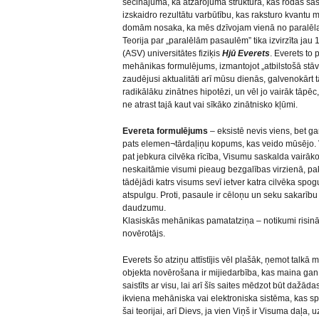
secinājuma, ka atzarojuma struktūra, kas rodas s
izskaidro rezultātu varbūtību, kas raksturo kvantu
domām nosaka, ka mēs dzīvojam vienā no paralēl
Teorija par „paralēlām pasaulēm” tika izvirzīta jau 
(ASV) universitātes fiziķis
Hjū Everets
. Everets to
mehānikas formulējums, izmantojot „atbilstošā stāvo
zaudējusi aktualitāti arī mūsu dienās, galvenokārt
radikālāku zinātnes hipotēzi, un vēl jo vairāk tāpēc
ne atrast tajā kaut vai sīkāko zinātnisko kļūmi.
Evereta formulējums
– eksistē nevis viens, bet ga
pats elemen¬tārdaļiņu kopums, kas veido mūsējo. V
pat jebkura cilvēka rīcība, Visumu saskalda vairā
neskaitāmie visumi pieaug bezgalības virzienā, pak
tādējādi katrs visums sevī ietver katra cilvēka spog
atspulgu. Proti, pasaule ir cēloņu un seku sakarīb
daudzumu.
Klasiskās mehānikas pamatatziņa – notikumi risinās
novērotājs.
Everets šo atziņu attīstījis vēl plašāk, ņemot talkā
objekta novērošana ir mijiedarbība, kas maina gan o
saistīts ar visu, lai arī šīs saites mēdzot būt dažāda
ikviena mehāniska vai elektroniska sistēma, kas spē
šai teorijai, arī Dievs, ja vien Viņš ir Visuma daļa,