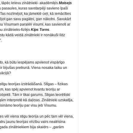
 tāpēc krievu zinātnieki- akadēmiķis
Moisejs
s pasaules, kuras savstarpēji savieno īpaši
. Tas nozīmējot, ka jāmeklē ceļi, kā iemācīties
lējot gan savu pagātni, gan nākotni. Savukārt
u Visumam paralēli visumi, kas savienoti ar
u zinātnieks-fiziķis
Kips Torns
.
stu kādā veidā zinātnieki ir nonākuši līdz
”.
 to, kā būtu iespējams apvienot vispārīgo
ēr ir bijušas pretrunā. Viena nosaka laiku un
tuācijā?
īgu teorijas izstrādāšanā. Stīgas – fizikas
gām, kas spēj apvienot kvantu teoriju ar
 objekti. Tām ir tikai garums. Stigas teorētiski
gām interpretē kā daļiņas. Zinātnieki uzskatīja,
risināmo teoriju par visu jeb Visumu.
s vēl viena stigu teorija un pēc tam vēl viena,
atru jaunu teorijas virzību vairs neatrisina
ada zinātniekiem bija skaidrs – „garām