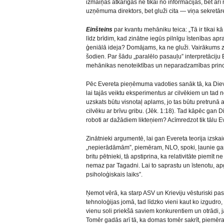
izmaiņas atkarīgas ne tikai no informācijas, bet arī
uzņēmuma direktors, bet gluži cita — viņa sekretār
Einšteins
par kvantu mehāniku teica: „Tā ir tikai kā
līdz brīdim, kad zinātne iegūs pilnīgu īstenības ap
ģeniālā ideja? Domājams, ka ne gluži. Vairākums z
šodien. Par šādu „paralēlo pasauļu” interpretāciju E
mehānikas nenoteiktības un neparadzamības princi
Pēc Evereta pieņēmuma vadoties sanāk tā, ka Di
lai tajās veiktu eksperimentus ar cilvēkiem un tad 
uzskats būtu visnotaļ aplams, jo tas būtu pretrunā a
cilvēku ar brīvu gribu. (Jēk. 1:18). Tad kāpēc gan 
roboti ar dažādiem likteņiem? Acīmredzot tik tālu E
Zinātnieki argumentē, lai gan Evereta teorija izska
„nepierādāmām”, piemēram, NLO, spoki, ļaunie gari 
britu pētnieki, tā apstiprina, ka relativitāte piemīt n
nemaz par Tagadni. Lai to saprastu un īstenotu, apg
psiholoģiskais laiks”.
Ņemot vērā, ka starp ASV un Krieviju vēsturiski pa
tehnoloģijas jomā, tad līdzko vieni kaut ko izgudro, 
vienu soli priekšā saviem konkurentiem un otrādi, ja
Tomēr gadās arī tā, ka domas tomēr sakrīt, piemēram,