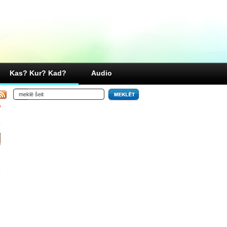
Kas? Kur? Kad?
Audio