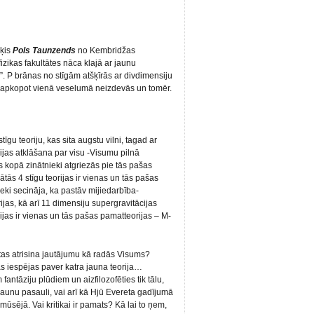
iķis
Pols Taunzends
no Kembridžas
izikas fakultātes nāca klajā ar jaunu
. P brānas no stīgām atšķīrās ar divdimensiju
su apkopot vienā veselumā neizdevās un tomēr.
īgu teoriju, kas sita augstu vilni, tagad ar
orijas atklāšana par visu -Visumu pilnā
s kopā zinātnieki atgriezās pie tās pašas
tās 4 stīgu teorijas ir vienas un tās pašas
eki secināja, ka pastāv mijiedarbība-
rijas, kā arī 11 dimensiju supergravitācijas
rijas ir vienas un tās pašas pamatteorijas – M-
 tas atrisina jautājumu kā radās Visums?
as iespējas paver katra jauna teorija…
antāziju plūdiem un aizfilozofēties tik tālu,
aunu pasauli, vai arī kā Hjū Evereta gadījumā
mūsējā. Vai kritikai ir pamats? Kā lai to ņem,