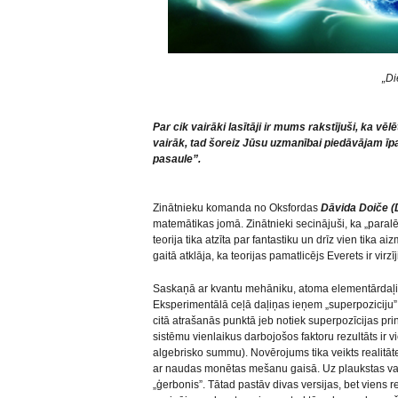
„Di
Par cik vairāki lasītāji ir mums rakstījuši, ka vēl
vairāk, tad šoreiz Jūsu uzmanībai piedāvājam īp
pasaule”.
Zinātnieku komanda no Oksfordas
Dāvida Doiče (
matemātikas jomā. Zinātnieki secinājuši, ka „paral
teorija tika atzīta par fantastiku un drīz vien tika 
gaitā atklāja, ka teorijas pamatlicējs Everets ir virzī
Saskaņā ar kvantu mehāniku, atoma elementārdaļi
Eksperimentālā ceļā daļiņas ieņem „superpoziciju”, 
citā atrašanās punktā jeb notiek superpozīcijas pr
sistēmu vienlaikus darbojošos faktoru rezultāts ir vi
algebrisko summu). Novērojums tika veikts realitāt
ar naudas monētas mešanu gaisā. Uz plaukstas var 
„ģerbonis”. Tātad pastāv divas versijas, bet viens re