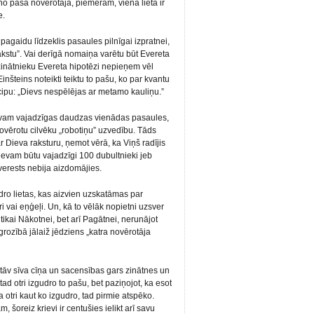
 no paša novērotāja, piemēram, viena lieta ir
e.
 pagaidu līdzeklis pasaules pilnīgai izpratnei,
rakstu”. Vai derīgā nomaiņa varētu būt Evereta
inātnieku Evereta hipotēzi nepieņem vēl
inšteins noteikti teiktu to pašu, ko par kvantu
pu: „Dievs nespēlējas ar metamo kauliņu.”
evam vajadzīgas daudzas vienādas pasaules,
novērotu cilvēku „robotiņu” uzvedību. Tāds
r Dieva raksturu, ņemot vērā, ka Viņš radījis
Dievam būtu vajadzīgi 100 dubultnieki jeb
verests nebija aizdomājies.
idro lietas, kas aizvien uzskatāmas par
vai eņģeļi. Un, kā to vēlāk nopietni uzsver
e tikai Nākotnei, bet arī Pagātnei, nerunājot
rozībā jālaiž jēdziens „katra novērotāja
stāv sīva cīņa un sacensības gars zinātnes un
tad otri izgudro to pašu, bet paziņojot, ka esot
 otri kaut ko izgudro, tad pirmie atspēko.
 šoreiz krievi ir centušies ielikt arī savu