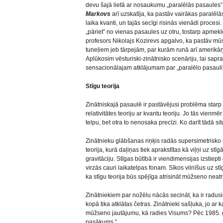
devu šajā lietā ar nosaukumu „paralēlās pasaules”,
Markovs
arī uzskatīja, ka pastāv vairākas paralēlā
laika kvanti, un tajās secīgi risinās vienādi procesi
„pāriet” no vienas pasaules uz otru, tostarp apmek
profesors Nikolajs Kozirevs apgalvo, ka pastāv mūs
tuneļiem jeb tārpejām, par kurām runā arī amerikāņ
Aplūkosim vēsturiski-zinātnisko scenāriju, lai sapra
sensacionālajam atklājumam par „paralēlo pasauli
Stīgu teorija
Zinātniskajā pasaulē ir pastāvējusi problēma starp
relativitātes teoriju ar kvantu teoriju. Jo tās vienm
telpu, bet otra to nenosaka precīzi. Ko darīt tādā si
Zinātnieku glābšanas riņķis radās supersimetrisko st
teorija, kurā daļiņas tiek aprakstītas kā viļņi uz stī
gravitāciju. Stīgas būtībā ir viendimensijas izstiepti
virzās cauri laikatelpas fonam. Sīkos vilnīšus uz stī
ka stīgu teorija būs spējīga atrisināt mūžseno neat
Zinātniekiem par nožēlu nācās secināt, ka ir radusie
kopā tika atklātas četras. Zinātnieki sašļuka, jo ar k
mūžseno jautājumu, kā radies Visums? Pēc 1985. g
pasākums.”