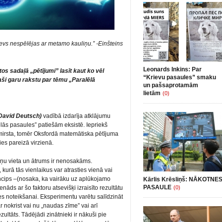
evs nespēlējas ar metamo kauliņu.” -Einšteins
Leonards Inkins: Par
ētos sadaļā „pētījumi” lasīt kaut ko vēl
“Krievu pasaules” smaku
aši garu rakstu par tēmu „Paralēlā
un pašsaprotamām
lietām
(0)
David Deutsch)
vadībā izdarīja atklājumu
ēlās pasaules” patiešām eksistē. Iepriekš
aizmirsta, tomēr Oksfordā matemātiska pētījuma
jies pareizā virzienā.
ņu vieta un ātrums ir nenosakāms.
kurā tās vienlaikus var atrasties vienā vai
incips –(nosaka, ka vairāku uz aplūkojamo
Kārlis Krēsliņš: NĀKOTNE
PASAULE
enāds ar šo faktoru atsevišķi izraisīto rezultātu
(0)
es noteikšanai. Eksperimentu varētu salīdzināt
nokrist vai nu „naudas zīme” vai arī
zultāts. Tādējādi zinātnieki ir nākuši pie