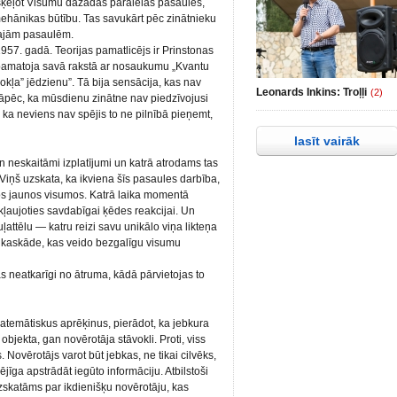
ašķeļot Visumu dažādās paralēlās pasaulēs,
 mehānikas būtību. Tas savukārt pēc zinātnieku
ajām pasaulēm.
1957. gadā. Teorijas pamatlicējs ir Prinstonas
 pamatoja savā rakstā ar nosaukumu „Kvantu
kļa” jēdzienu”. Tā bija sensācija, kas nav
Leonards Inkins: Troļļi
(2)
 tāpēc, ka mūsdienu zinātne nav piedzīvojusi
, ka neviens nav spējis to ne pilnībā pieņemt,
lasīt vairāk
n neskaitāmi izplatījumi un katrā atrodams tas
iņš uzskata, ka ikviena šīs pasaules darbība,
kos jaunos visumos. Katrā laika momentā
ļaujoties savdabīgai ķēdes reakcijai. Un
uļattēlu — katru reizi savu unikālo viņa likteņa
u kaskāde, kas veido bezgalīgu visumu
 neatkarīgi no ātruma, kādā pārvietojas to
 matemātiskus aprēķinus, pierādot, ka jebkura
bjekta, gan novērotāja stāvokli. Proti, viss
s. Novērotājs varot būt jebkas, ne tikai cilvēks,
jīga apstrādāt iegūto informāciju. Atbilstoši
 uzskatāms par ikdienišķu novērotāju, kas