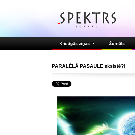
Kristīgās ziņas
Žurnāls
PARALĒLĀ PASAULE eksistē?!