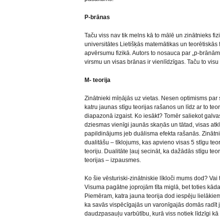
P-brānas
Taču viss nav tik melns kā to mālē un zinātnieks fiz
universitātes Lietišķās matemātikas un teorētiskās f
apvērsumu fizikā. Autors to nosauca par „p-brānām”
virsmu un visas brānas ir vienlīdzīgas. Taču to vi
M- teorija
Zinātnieki mīņājās uz vietas. Nesen optimisms par st
katru jaunas stīgu teorijas rašanos un līdz ar to te
diapazonā izgaist. Ko iesākt? Tomēr saliekot galva
dziesmas vienīgi jaunās skaņās un tātad, visas atklā
papildinājums jeb duālisma efekta rašanās. Zinātni
dualitāšu – tīklojums, kas apvieno visas 5 stīgu teo
teoriju. Dualitāte ļauj secināt, ka dažādās stīgu teo
teorijas – izpausmes.
Ko šie vēsturiski-zinātniskie līkloči mums dod? Vai
Visuma pagātne joprojām tīta miglā, bet toties kād
Piemēram, katra jauna teorija dod iespēju lielākiem f
ka savās vispēcīgajās un varonīgajās domās radīt j
daudzpasauļu varbūtību, kurā viss notiek līdzīgi kā 