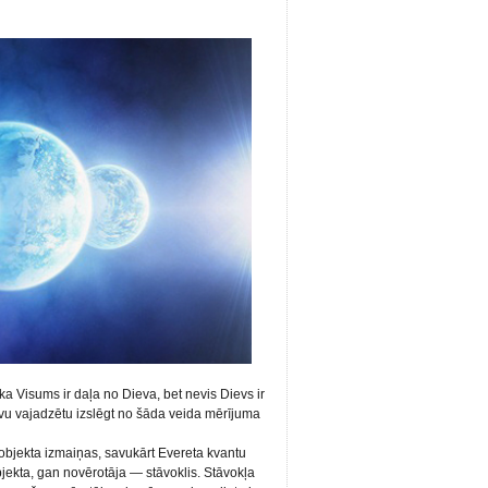
 ka Visums ir daļa no Dieva, bet nevis Dievs ir
vu vajadzētu izslēgt no šāda veida mērījuma
objekta izmaiņas, savukārt Evereta kvantu
kta, gan novērotāja — stāvoklis. Stāvokļa