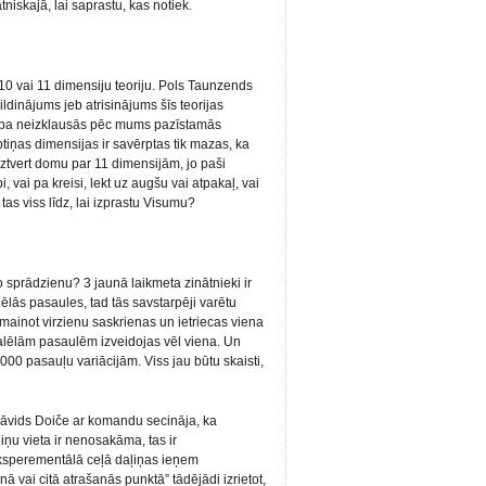
niskajā, lai saprastu, kas notiek.
 -10 vai 11 dimensiju teoriju. Pols Taunzends
pildinājums jeb atrisinājums šīs teorijas
telpa neizklausās pēc mums pazīstamās
ptiņas dimensijas ir savērptas tik mazas, ka
tvert domu par 11 dimensijām, jo paši
, vai pa kreisi, lekt uz augšu vai atpakaļ, vai
tas viss līdz, lai izprastu Visumu?
ielo sprādzienu? 3 jaunā laikmeta zinātnieki ir
lēlās pasaules, tad tās savstarpēji varētu
ā mainot virzienu saskrienas un ietriecas viena
aralēlām pasaulēm izveidojas vēl viena. Un
00 pasauļu variācijām. Viss jau būtu skaisti,
 Dāvids Doiče ar komandu secināja, ka
u vieta ir nenosakāma, tas ir
ksperementālā ceļā daļiņas ieņem
nā vai citā atrašanās punktā” tādējādi izrietot,