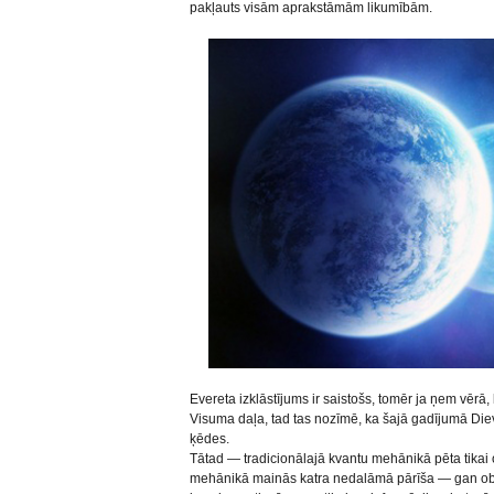
pakļauts visām aprakstāmām likumībām.
Evereta izklāstījums ir saistošs, tomēr ja ņem vērā,
Visuma daļa, tad tas nozīmē, ka šajā gadījumā Die
ķēdes.
Tātad — tradicionālajā kvantu mehānikā pēta tikai 
mehānikā mainās katra nedalāmā pārīša — gan obje