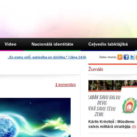
Video
Nacionālā identitāte
Ceļvedis labklājībā
„Es esmu ceļš, patiesība un dzīvība.” (Jāņa 14:6)
Seko mums:
Žurnāls
1
komentārs
Kārlis Krēsliņš : Mūsdienu
valsts militārā stratēģija
(0)