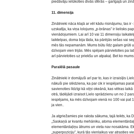
piedāvāju ielūkoties divās sfērās – garīgajā un zināt
11. dimensija
Zinātnieki nāca klajā ar vēl kādu risinājumu, tas ir
uzskatīja, ka viņa lolojums „p-brānas” ir lielisks pa
vienādojumiem. Lai arī 10 vai 11 dimensiju laika
laiktelpas, doma bija tāda, ka pārējās sešas vai se
mēs tās nepamanām. Mums būtu līdz galam grūti uz
dzīvojam vien trijās. Mēs spējam pārvietoties pa labi
arī pārvietoties uz priekšu un atpakaļ. Bet ko mums 
Paralēlā pasaule
Zinātnieki ir domājuši arī par to, kas ir izraisījis L
nākuši pie slēdziena, ka par cik ir iespējamas para
savienoties līdzīgi kā viļņi okeānā, kas vētras laik
otrā, tādējādi izraisot Lielo sprādzienu un no 2 p
iespējams, ka mēs dzīvojam vienā no 100 vai pat 10
ja vien..
Ja atgriežamies pie raksta sākuma, tajā teikts, ka
„Saskaņā ar kvantu mehāniku, atoma elementārdaļiņ
elementārdaļiņu ātrums un vieta nav nosakāma. E
„superpoziciju”, kurā tās vienlaikus var atrasties vie