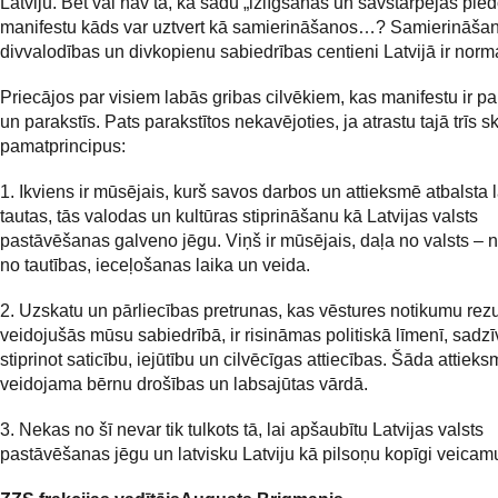
Latviju. Bet vai nav tā, ka šādu „izlīgšanas un savstarpējās pie
manifestu kāds var uztvert kā samierināšanos…? Samierināšan
divvalodības un divkopienu sabiedrības centieni Latvijā ir no
Priecājos par visiem labās gribas cilvēkiem, kas manifestu ir par
un parakstīs. Pats parakstītos nekavējoties, ja atrastu tajā trīs s
pamatprincipus:
1. Ikviens ir mūsējais, kurš savos darbos un attieksmē atbalsta 
tautas, tās valodas un kultūras stiprināšanu kā Latvijas valsts
pastāvēšanas galveno jēgu. Viņš ir mūsējais, daļa no valsts – n
no tautības, ieceļošanas laika un veida.
2. Uzskatu un pārliecības pretrunas, kas vēstures notikumu rezu
veidojušās mūsu sabiedrībā, ir risināmas politiskā līmenī, sadzī
stiprinot saticību, iejūtību un cilvēcīgas attiecības. Šāda attiek
veidojama bērnu drošības un labsajūtas vārdā.
3. Nekas no šī nevar tik tulkots tā, lai apšaubītu Latvijas valsts
pastāvēšanas jēgu un latvisku Latviju kā pilsoņu kopīgi veicamu