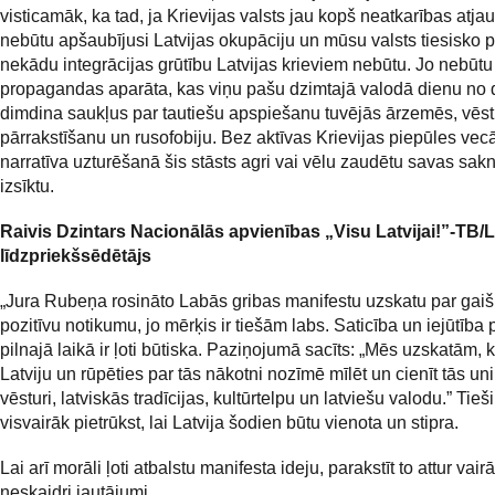
visticamāk, ka tad, ja Krievijas valsts jau kopš neatkarības atj
nebūtu apšaubījusi Latvijas okupāciju un mūsu valsts tiesisko p
nekādu integrācijas grūtību Latvijas krieviem nebūtu. Jo nebūtu
propagandas aparāta, kas viņu pašu dzimtajā valodā dienu no 
dimdina saukļus par tautiešu apspiešanu tuvējās ārzemēs, vēs
pārrakstīšanu un rusofobiju. Bez aktīvas Krievijas piepūles ve
narratīva uzturēšanā šis stāsts agri vai vēlu zaudētu savas sak
izsīktu.
Raivis Dzintars Nacionālās apvienības „Visu Latvijai!”-TB
līdzpriekšsēdētājs
„Jura Rubeņa rosināto Labās gribas manifestu uzskatu par gai
pozitīvu notikumu, jo mērķis ir tiešām labs. Saticība un iejūtība 
pilnajā laikā ir ļoti būtiska. Paziņojumā sacīts: „Mēs uzskatām, k
Latviju un rūpēties par tās nākotni nozīmē mīlēt un cienīt tās un
vēsturi, latviskās tradīcijas, kultūrtelpu un latviešu valodu.” Tieši
visvairāk pietrūkst, lai Latvija šodien būtu vienota un stipra.
Lai arī morāli ļoti atbalstu manifesta ideju, parakstīt to attur vairā
neskaidri jautājumi.