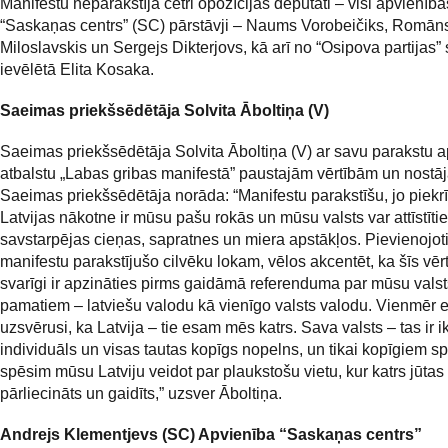
Manifestu neparakstīja četri opozīcijas deputāti – visi apvienība
“Saskaņas centrs” (SC) pārstāvji – Naums Vorobeičiks, Romān
Miloslavskis un Sergejs Dikterjovs, kā arī no “Osipova partijas”
ievēlētā Elita Kosaka.
Saeimas priekšsēdētāja Solvita Āboltiņa (V)
Saeimas priekšsēdētāja Solvita Āboltiņa (V) ar savu parakstu a
atbalstu „Labas gribas manifestā” paustajām vērtībām un nostāj
Saeimas priekšsēdētāja norāda: “Manifestu parakstīšu, jo piekrī
Latvijas nākotne ir mūsu pašu rokās un mūsu valsts var attīstītie
savstarpējas cieņas, sapratnes un miera apstākļos. Pievienojot
manifestu parakstījušo cilvēku lokam, vēlos akcentēt, ka šīs vēr
svarīgi ir apzināties pirms gaidāmā referenduma par mūsu valst
pamatiem – latviešu valodu kā vienīgo valsts valodu. Vienmēr
uzsvērusi, ka Latvija – tie esam mēs katrs. Sava valsts – tas ir i
individuāls un visas tautas kopīgs nopelns, un tikai kopīgiem 
spēsim mūsu Latviju veidot par plaukstošu vietu, kur katrs jūtas
pārliecināts un gaidīts,” uzsver Āboltiņa.
Andrejs Klementjevs (SC) Apvienība “Saskaņas centrs”