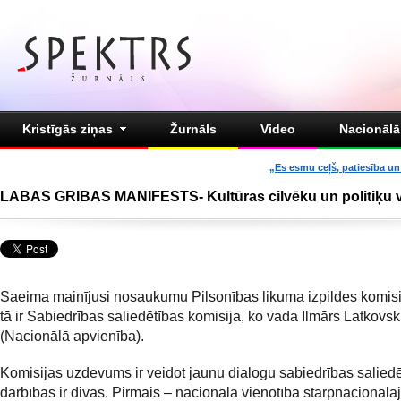
Kristīgās ziņas
Žurnāls
Video
Nacionālā 
„Es esmu ceļš, patiesība un 
LABAS GRIBAS MANIFESTS- Kultūras cilvēku un politiķu v
Saeima mainījusi nosaukumu Pilsonības likuma izpildes komisi
tā ir Sabiedrības saliedētības komisija, ko vada Ilmārs Latkovsk
(Nacionālā apvienība).
Komisijas uzdevums ir veidot jaunu dialogu sabiedrības saliedē
darbības ir divas. Pirmais – nacionālā vienotība starpnacionāla