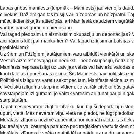
Labas gribas manifests (turpmāk – Manifests) jau vienojis dau
cilvēkus. Dažiem gan tas raisījis arī aizdomas un neizpratni. Tā
mūsu ikdienišķajās attiecībās, arī Manifestā daudziem visgrūtā
vārdus par izlīgumu un piedošanu.
Vai tagad piedosim un aizmirsīsim okupāciju un deportācijas? Va
aicinājums kļūt par mankurtiem? Vai tagad izlīgsim ar Latvijas v
pretiniekiem?
Uz šiem un līdzīgiem jautājumiem varu atbildēt vienkārši un skai
Vēsturi aizmirst nevajag un nedrīkst – nedz okupāciju, nedz dep
Manifests neprasa izlīgt uz Latvijas valsts vai latviešu valodas 
kaut daļējas upurēšanas rēķina. Šis Manifests nav politisks izl
Politiskais izlīgums varētu sekot pēc tam. Manifests aicina uz m
cilvēcisku izlīgumu starp indivīdiem. Jo vairāk cilvēku būs gatav
savstarpējam izlīgumam, jo vairāk varēsim arī runāt par pilnīgā
starp tautām.
Tāpat mēs nevaram izlīgt to cilvēku, kuri bijuši deportāciju īsten
upuri, vietā. Mēs nevaram viņu vietā ne piedot, ne lūgt piedoša
Morālais izlīgums nozīmē apņēmību nomierināt naidu, kas tiek 
jau trešajā vai ceturtajā paaudzē pēc traģiskiem vēsturiskiem 
Morālais izlīgums ir spēja neatbildēt ar naidu uz naidu, ar agres