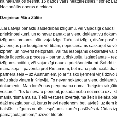
ka nākamajos desmit, 15 gados vairs neatgriezīsies,” spriež Lat
Nacionālās operas direktors.
Dzejniece Māra Zālīte
„Lai Latvijā panāktu sabiedrības izlīgumu, vēl vajadzīgi daudzi
priekšnoteikumi, un to nevar panākt ar vienu deklaratīvu doku
izlīgums, protams, būtu vajadzīgs. Taču, lai izlīgtu, divām pusēm
jāvienojas par kopīgām vērtībām, nepieciešams saskaņot šo vē
izpratni un novērst neizpratni. Vai tas iespējams deklaratīvi vai t
kāda ilgstošāka procesa – pārrunu, diskusiju, izglītošanās – rez
izlīgums notiktu, vēl vajadzīgi daudzi priekšnoteikumi. Šobrīd ir 
mana seja ir pavērsta pret Rietumiem, bet mana potenciālā dia
partnera seja – uz Austrumiem, jo ar fizisko ķermeni viņš dzīvo L
taču sirds viņam ir Krievijā. To nevar nokārtot ar vienu deklaratī
dokumentu. Man tomēr nav pieņemama doma: “beigsim rakņāti
vēsturē”". “Es to nevaru pieņemt, jo šāda rīcība nozīmētu uzvilk
mankurtisma maisu. Tieši vēstures izvērtējumā šeit ir lielākā plai
daži mezgla punkti, kurus krievi nepieņem, bet latvieši uz tiem 
balstās. Izlīgums nebūs iespējams, kamēr pastāvēs dažādas iz
pamatjautājumiem,” uzsver literāte.