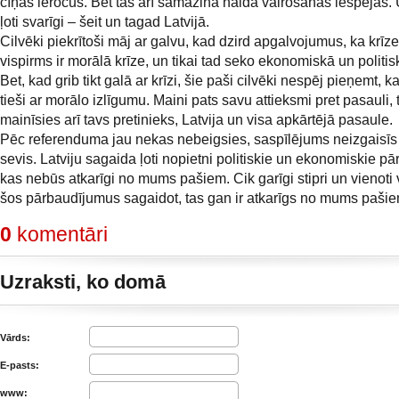
cīņas ieročus. Bet tas arī samazina naida vairošanas iespējas. U
ļoti svarīgi – šeit un tagad Latvijā.
Cilvēki piekrītoši māj ar galvu, kad dzird apgalvojumus, ka krī
vispirms ir morālā krīze, un tikai tad seko ekonomiskā un politis
Bet, kad grib tikt galā ar krīzi, šie paši cilvēki nespēj pieņemt, ka
tieši ar morālo izlīgumu. Maini pats savu attieksmi pret pasauli,
mainīsies arī tavs pretinieks, Latvija un visa apkārtējā pasaule.
Pēc referenduma jau nekas nebeigsies, saspīlējums neizgaisīs
sevis. Latviju sagaida ļoti nopietni politiskie un ekonomiskie pā
kas nebūs atkarīgi no mums pašiem. Cik garīgi stipri un vienoti
šos pārbaudījumus sagaidot, tas gan ir atkarīgs no mums pašie
0
komentāri
Uzraksti, ko domā
Vārds:
E-pasts:
www: