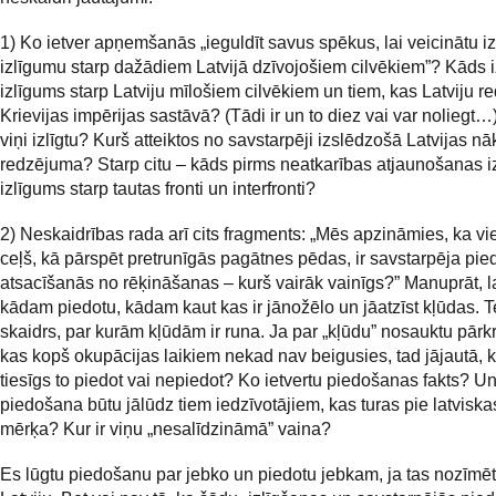
1) Ko ietver apņemšanās „ieguldīt savus spēkus, lai veicinātu iz
izlīgumu starp dažādiem Latvijā dzīvojošiem cilvēkiem”? Kāds i
izlīgums starp Latviju mīlošiem cilvēkiem un tiem, kas Latviju r
Krievijas impērijas sastāvā? (Tādi ir un to diez vai var noliegt…
viņi izlīgtu? Kurš atteiktos no savstarpēji izslēdzošā Latvijas n
redzējuma? Starp citu – kāds pirms neatkarības atjaunošanas i
izlīgums starp tautas fronti un interfronti?
2) Neskaidrības rada arī cits fragments: „Mēs apzināmies, ka vi
ceļš, kā pārspēt pretrunīgās pagātnes pēdas, ir savstarpēja pi
atsacīšanās no rēķināšanas – kurš vairāk vainīgs?” Manuprāt, l
kādam piedotu, kādam kaut kas ir jānožēlo un jāatzīst kļūdas. 
skaidrs, par kurām kļūdām ir runa. Ja par „kļūdu” nosauktu pārk
kas kopš okupācijas laikiem nekad nav beigusies, tad jājautā, ku
tiesīgs to piedot vai nepiedot? Ko ietvertu piedošanas fakts? Un
piedošana būtu jālūdz tiem iedzīvotājiem, kas turas pie latviska
mērķa? Kur ir viņu „nesalīdzināmā” vaina?
Es lūgtu piedošanu par jebko un piedotu jebkam, ja tas nozīmēt