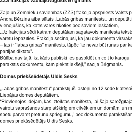
ZZS frakcijas vadītājsAugusts Brigmanis
Zaļo un Zemnieku savienības (ZZS) frakcijā apspriests Valsts p
Andra Bērziņa atbalstītais „Labās gribas manifests„, un deputāti
vienojušies, ka katrs varēs rīkoties pēc saviem ieskatiem,
„Uz frakcijas sēdi katram deputātam sagatavots manifesta teksts,
varētu iepazīties. Frakcija secinājusi, ka jau dokumenta virsrak
– tas ir “labas gribas” manifests, tāpēc “te nevar būt runas par 
partijas diktātu”.
Būtība nav tajā, ka kāds publiski ies paspīdēt un celt to karogu,
parakstīs dokumentu, kam piekrīt iekšēji,” sacīja Brigmanis.
Domes priekšsēdētājs Uldis Sesks
„Labas gribas manifestu” parakstījuši astoņi no 12 sēdē klātes
Liepājas domes deputātiem.
“Pievienojos idejām, kas izteiktas manifestā, lai šajā sarežgītajā
vairotu saprašanos starp atšķirīgiem cilvēkiem un domām, un m
spētu pārvarēt pretrunu spriegumu,” pēc dokumenta parakstīšan
domes priekšsēdētājs Uldis Sesks.