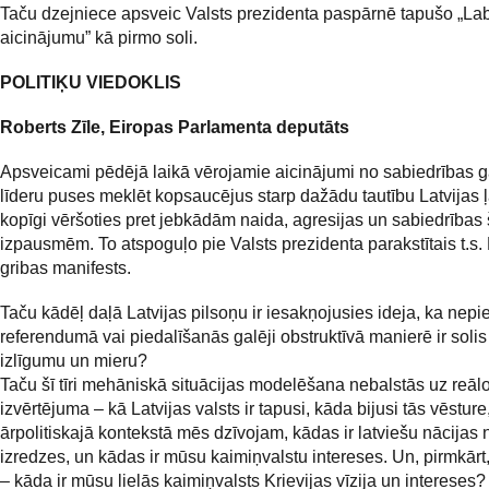
Taču dzejniece apsveic Valsts prezidenta paspārnē tapušo „La
aicinājumu” kā pirmo soli.
POLITIĶU VIEDOKLIS
Roberts Zīle, Eiropas Parlamenta deputāts
Apsveicami pēdējā laikā vērojamie aicinājumi no sabiedrības g
līderu puses meklēt kopsaucējus starp dažādu tautību Latvijas 
kopīgi vēršoties pret jebkādām naida, agresijas un sabiedrības
izpausmēm. To atspoguļo pie Valsts prezidenta parakstītais t.s.
gribas manifests.
Taču kādēļ daļā Latvijas pilsoņu ir iesakņojusies ideja, ka nep
referendumā vai piedalīšanās galēji obstruktīvā manierē ir solis
izlīgumu un mieru?
Taču šī tīri mehāniskā situācijas modelēšana nebalstās uz reāl
izvērtējuma – kā Latvijas valsts ir tapusi, kāda bijusi tās vēstur
ārpolitiskajā kontekstā mēs dzīvojam, kādas ir latviešu nācijas
izredzes, un kādas ir mūsu kaimiņvalstu intereses. Un, pirmkārt,
– kāda ir mūsu lielās kaimiņvalsts Krievijas vīzija un intereses?