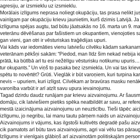
agresiju, ar izsmieklu uz izsmieklu.
Morālais izlīgums neprasa noliegt okupāciju, tas prasa nelikt ju
vainīgam par okupāciju krievu jaunietim, kurš dzimis Latvijā. J
izlīguma spējas augtu, tad būtu jāatsakās no 16. marta un 9. ma
veterānu dēvēšanas par fašistiem un okupantiem, vienojoties s
gan vieni, gan otri ir vēsturiskas traģēdijas upuri.
Vai kāds var iedomāties vienu latviešu cilvēku kādam sarkana
veterānam pēkšņi sakām: “Piedod, man līdz šim nekad nebija i
prātā, ka būtībā arī tu esi nežēlīgu vēsturisku notikumu upuris
tur okupants.” Un viņš to pasaka bez izsmiekla. Un vai tas krie
spētu to novērtēt? Grūti. Vieglāk ir būt varoņiem, kuri turpina kar
nevis – upuriem, kuri izlīgst. Cilvēkam ar bravūras masku nenāk
varonība varbūt ir arī atzīt savu upura ievainojumu.
Tagad dzirdu daudz runājam par krievu aizvainojumu. Ar šau
domāju, cik latviešiem pietiks spēka neatbildēt ar savu, ar ref
mestā izaicinājuma aizvainojumu un neuzticību. Tieši tāpēc aic
izlīgumu, jo negribu, lai manu tautu pārņem naids un aizvainoj
Aizvainojums ir vājums, kas ilgstoši kultivēts degradē pašu aizv
cik pamatots arī būtu tavs aizvainojums, agri vai vēlu tas pārau
Izlīgums ir vienīgais glābiņš arī aizvainotām politiskajām perso