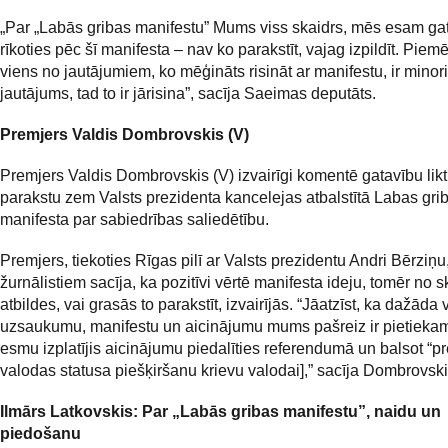
„Par „Labās gribas manifestu” Mums viss skaidrs, mēs esam ga
rīkoties pēc šī manifesta – nav ko parakstīt, vajag izpildīt. Piem
viens no jautājumiem, ko mēģināts risināt ar manifestu, ir minor
jautājums, tad to ir jārisina”, sacīja Saeimas deputāts.
Premjers Valdis Dombrovskis (V)
Premjers Valdis Dombrovskis (V) izvairīgi komentē gatavību lik
parakstu zem Valsts prezidenta kancelejas atbalstītā Labas gri
manifesta par sabiedrības saliedētību.
Premjers, tiekoties Rīgas pilī ar Valsts prezidentu Andri Bērziņu
žurnālistiem sacīja, ka pozitīvi vērtē manifesta ideju, tomēr no 
atbildes, vai grasās to parakstīt, izvairījās. “Jāatzīst, ka dažāda
uzsaukumu, manifestu un aicinājumu mums pašreiz ir pietiekami
esmu izplatījis aicinājumu piedalīties referendumā un balsot “pre
valodas statusa piešķiršanu krievu valodai],” sacīja Dombrovski
Ilmārs Latkovskis: Par „Labās gribas manifestu”, naidu un
piedošanu