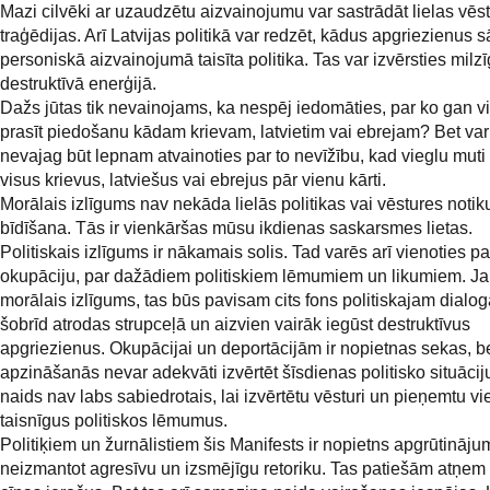
Mazi cilvēki ar uzaudzētu aizvainojumu var sastrādāt lielas vēs
traģēdijas. Arī Latvijas politikā var redzēt, kādus apgriezienus
personiskā aizvainojumā taisīta politika. Tas var izvērsties milz
destruktīvā enerģijā.
Dažs jūtas tik nevainojams, ka nespēj iedomāties, par ko gan v
prasīt piedošanu kādam krievam, latvietim vai ebrejam? Bet var
nevajag būt lepnam atvainoties par to nevīžību, kad vieglu muti 
visus krievus, latviešus vai ebrejus pār vienu kārti.
Morālais izlīgums nav nekāda lielās politikas vai vēstures noti
bīdīšana. Tās ir vienkāršas mūsu ikdienas saskarsmes lietas.
Politiskais izlīgums ir nākamais solis. Tad varēs arī vienoties pa
okupāciju, par dažādiem politiskiem lēmumiem un likumiem. Ja
morālais izlīgums, tas būs pavisam cits fons politiskajam dialo
šobrīd atrodas strupceļā un aizvien vairāk iegūst destruktīvus
apgriezienus. Okupācijai un deportācijām ir nopietnas sekas, b
apzināšanās nevar adekvāti izvērtēt šīsdienas politisko situācij
naids nav labs sabiedrotais, lai izvērtētu vēsturi un pieņemtu v
taisnīgus politiskos lēmumus.
Politiķiem un žurnālistiem šis Manifests ir nopietns apgrūtināju
neizmantot agresīvu un izsmējīgu retoriku. Tas patiešām atņem