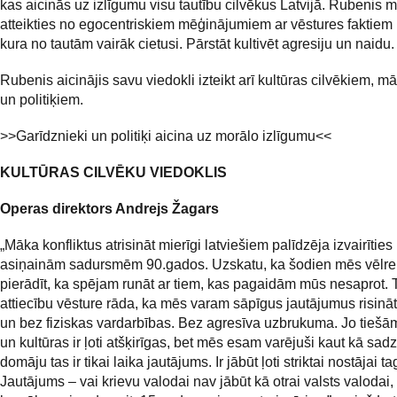
kas aicinās uz izlīgumu visu tautību cilvēkus Latvijā. Rubenis 
atteikties no egocentriskiem mēģinājumiem ar vēstures faktiem p
kura no tautām vairāk cietusi. Pārstāt kultivēt agresiju un naidu.
Rubenis aicinājis savu viedokli izteikt arī kultūras cilvēkiem, m
un politiķiem.
>>Garīdznieki un politiķi aicina uz morālo izlīgumu<<
KULTŪRAS CILVĒKU VIEDOKLIS
Operas direktors Andrejs Žagars
„Māka konfliktus atrisināt mierīgi latviešiem palīdzēja izvairīties
asiņainām sadursmēm 90.gados. Uzskatu, ka šodien mēs vēlre
pierādīt, ka spējam runāt ar tiem, kas pagaidām mūs nesaprot. 
attiecību vēsture rāda, ka mēs varam sāpīgus jautājumus risināt c
un bez fiziskas vardarbības. Bez agresīva uzbrukuma. Jo tiešām
un kultūras ir ļoti atšķirīgas, bet mēs esam varējuši kaut kā sad
domāju tas ir tikai laika jautājums. Ir jābūt ļoti striktai nostājai t
Jautājums – vai krievu valodai nav jābūt kā otrai valsts valodai