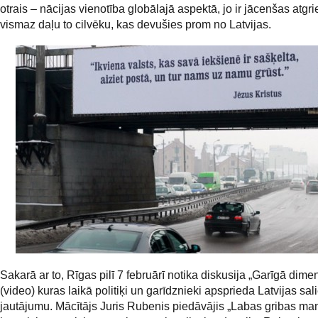
otrais – nācijas vienotība globālajā aspektā, jo ir jācenšas atgri
vismaz daļu to cilvēku, kas devušies prom no Latvijas.
Sakarā ar to, Rīgas pilī 7 februārī notika diskusija „Garīgā dimen
(video) kuras laikā politiķi un garīdznieki apsprieda Latvijas sal
jautājumu. Mācītājs Juris Rubenis piedāvājis „Labas gribas man