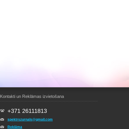
Kontakti un Reklāmas izvietošana
+371 26111813
spektrszurnals@gmail.com
Reklāma