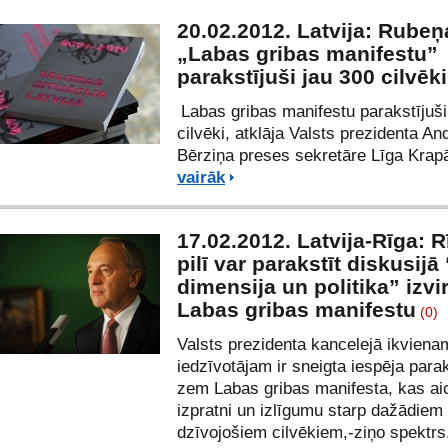
20.02.2012. Latvija: Rubeņ
„Labas gribas manifestu”
parakstījuši jau 300 cilvēki
Labas gribas manifestu parakstījuši
cilvēki, atklāja Valsts prezidenta An
Bērziņa preses sekretāre Līga Kra
vairāk
17.02.2012. Latvija-Rīga: 
pilī var parakstīt diskusijā
dimensija un politika” izvir
Labas gribas manifestu
(0)
Valsts prezidenta kancelejā ikviena
iedzīvotājam ir sneigta iespēja parak
zem Labas gribas manifesta, kas ai
izpratni un izlīgumu starp dažādiem 
dzīvojošiem cilvēkiem,-ziņo spektr