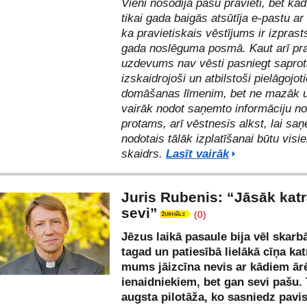
Vieni nosodīja pašu pravieti, bet kād
tikai gada baigās atsūtīja e-pastu ar
ka pravietiskais vēstījums ir izprasts
gada noslēguma posmā. Kaut arī pr
uzdevums nav vēsti pasniegt saprot
izskaidrojoši un atbilstoši pielāgojot
domāšanas līmenim, bet ne mazāk 
vairāk nodot saņemto informāciju n
protams, arī vēstnesis alkst, lai sa
nodotais tālāk izplatīšanai būtu visi
skaidrs.
Lasīt vairāk
Juris Rubenis: “Jāsāk kat
sevi”
(0)
Jēzus laikā pasaule bija vēl skarb
tagad un patiesībā lielākā cīņa ka
mums jāizcīna nevis ar kādiem ār
ienaidniekiem, bet gan sevi pašu. 
augsta pilotāža, ko sasniedz pav