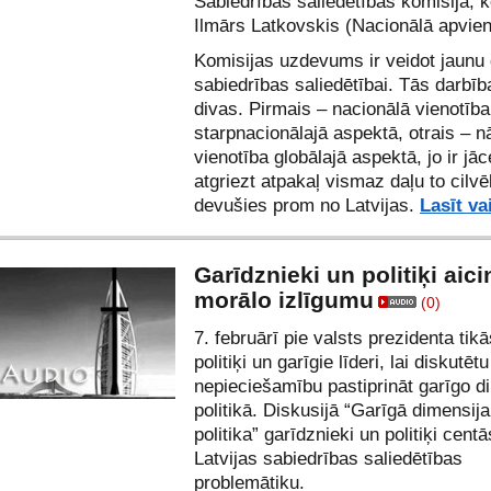
Sabiedrības saliedētības komisija, 
Ilmārs Latkovskis (Nacionālā apvien
Komisijas uzdevums ir veidot jaunu 
sabiedrības saliedētībai. Tās darbība
divas. Pirmais – nacionālā vienotība
starpnacionālajā aspektā, otrais – n
vienotība globālajā aspektā, jo ir jā
atgriezt atpakaļ vismaz daļu to cilv
devušies prom no Latvijas.
Lasīt va
Garīdznieki un politiķi aici
morālo izlīgumu
(0)
7. februārī pie valsts prezidenta tikā
politiķi un garīgie līderi, lai diskutēt
nepieciešamību pastiprināt garīgo d
politikā. Diskusijā “Garīgā dimensij
politika” garīdznieki un politiķi centā
Latvijas sabiedrības saliedētības
problemātiku.