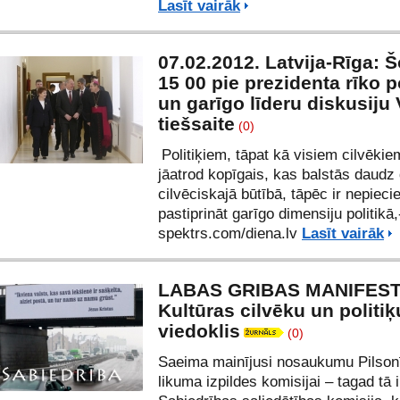
Lasīt vairāk
07.02.2012. Latvija-Rīga: 
15 00 pie prezidenta rīko p
un garīgo līderu diskusiju
tiešsaite
(0)
Politiķiem, tāpat kā visiem cilvēkie
jāatrod kopīgais, kas balstās daudz 
cilvēciskajā būtībā, tāpēc ir nepiec
pastiprināt garīgo dimensiju politikā,
spektrs.com/diena.lv
Lasīt vairāk
LABAS GRIBAS MANIFEST
Kultūras cilvēku un politiķ
viedoklis
(0)
Saeima mainījusi nosaukumu Pilson
likuma izpildes komisijai – tagad tā i