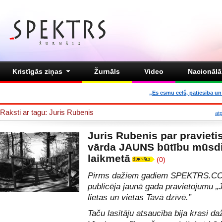
Kristīgās ziņas
Žurnāls
Video
Nacionālā 
„Es esmu ceļš, patiesība un 
Raksti ar tagu: Juris Rubenis
at
Juris Rubenis par pravieti
vārda JAUNS būtību mūsd
laikmetā
(0)
Pirms dažiem gadiem SPEKTRS.C
publicēja jaunā gada pravietojumu
„
lietas un vietas Tavā dzīvē.”
Taču lasītāju atsaucība bija krasi da