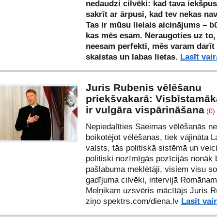
nedaudzi cilvēki: kad tava iekšpus
sakrīt ar ārpusi, kad tev nekas nav
Tas ir mūsu lielais aicinājums – b
kas mēs esam. Neraugoties uz to,
neesam perfekti, mēs varam darīt l
skaistas un labas lietas.
Lasīt vai
Juris Rubenis vēlēšanu
priekšvakarā: Visbīstamākā
ir vulgāra vispārināšana
(0)
Nepiedalīties Saeimas vēlēšanās ned
boikotējot vēlēšanas, tiek vājināta L
valsts, tās politiskā sistēmā un veic
politiski nozīmīgās pozīcijās nonāk b
pašlabuma meklētāji, visiem visu sol
gadījuma cilvēki, intervijā Romānam
Meļņikam uzsvēris mācītājs Juris R
ziņo spektrs.com/
diena.lv
Lasīt vai