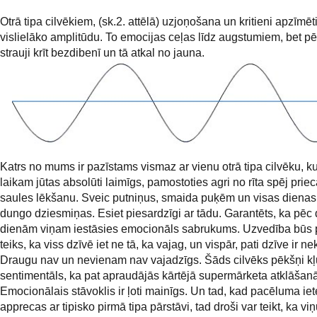
Otrā tipa cilvēkiem, (sk.2. attēlā) uzjoņošana un kritieni apzīmēti
vislielāko amplitūdu. To emocijas ceļas līdz augstumiem, bet p
strauji krīt bezdibenī un tā atkal no jauna.
Katrs no mums ir pazīstams vismaz ar vienu otrā tipa cilvēku, ku
laikam jūtas absolūti laimīgs, pamostoties agri no rīta spēj prie
saules lēkšanu. Sveic putniņus, smaida puķēm un visas dienas
dungo dziesmiņas. Esiet piesardzīgi ar tādu. Garantēts, ka pē
dienām viņam iestāsies emocionāls sabrukums. Uzvedība būs p
teiks, ka viss dzīvē iet ne tā, ka vajag, un vispār, pati dzīve ir n
Draugu nav un nevienam nav vajadzīgs. Šāds cilvēks pēkšņi kļū
sentimentāls, ka pat apraudājās kārtējā supermārketa atklāšanā
Emocionālais stāvoklis ir ļoti mainīgs. Un tad, kad pacēluma i
apprecas ar tipisko pirmā tipa pārstāvi, tad droši var teikt, ka vi