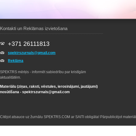
Kontakti un Reklāmas izvietošana
+371 26111813
spektrszurnals@gmail.com
Reklāma
SPEKTRS mērķis - informēt sabiedrību par kristīgām
aktualitātēm.
Materiālu (ziņas, raksti, vēstules, ierosinājumi, jautājumi)
nosūtīšana -
spektrszurnals@gmail.com
Citējot atsauce uz žurnālu SPEKTRS.COM ar SAITI obligāta! Pārpublicējot materiā