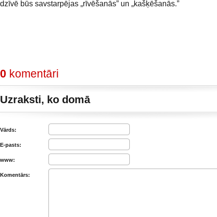
dzīvē būs savstarpējas „rīvēšanās” un „kašķēšanās.”
0
komentāri
Uzraksti, ko domā
Vārds:
E-pasts:
www:
Komentārs: