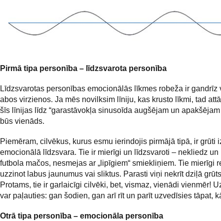
Pirmā tipa personība – līdzsvarota personība
Līdzsvarotas personības emocionālās līkmes robeža ir gandrīz
abos virzienos. Ja mēs novilksim līniju, kas krusto līkmi, tad at
šīs līnijas līdz “garastāvokļa sinusoīda augšējam un apakšēja
būs vienāds.
Piemēram, cilvēkus, kurus esmu ierindojis pirmājā tipā, ir grūti 
emocionālā līdzsvara. Tie ir mierīgi un līdzsvaroti – nekliedz un
futbola mačos, nesmejas ar „lipīgiem“ smiekliņiem. Tie mierīgi 
uzzinot labus jaunumus vai sliktus. Parasti viņi nekrīt dziļā grūts
Protams, tie ir garlaicīgi cilvēki, bet, vismaz, vienādi vienmēr! 
var paļauties: gan šodien, gan arī rīt un parīt uzvedīsies tāpat, k
Otrā tipa personība – emocionāla personība