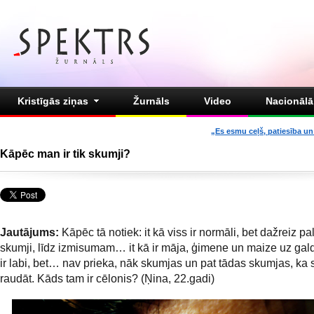
Kristīgās ziņas
Žurnāls
Video
Nacionālā 
„Es esmu ceļš, patiesība un 
Kāpēc man ir tik skumji?
Jautājums:
Kāpēc tā notiek: it kā viss ir normāli, bet dažreiz pal
skumji, līdz izmisumam… it kā ir māja, ģimene un maize uz gal
ir labi, bet… nav prieka, nāk skumjas un pat tādas skumjas, ka
raudāt. Kāds tam ir cēlonis? (Ņina, 22.gadi)