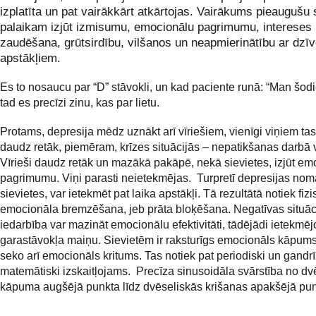
izplatīta un pat vairākkārt atkārtojas. Vairākums pieaugušu 
palaikam izjūt izmisumu, emocionālu pagrimumu, intereses
zaudēšana, grūtsirdību, vilšanos un neapmierinātību ar dzī
apstākļiem.
Es to nosaucu par “D” stāvokli, un kad paciente runā: “Man šodi
tad es precīzi zinu, kas par lietu.
Protams, depresija mēdz uznākt arī vīriešiem, vienīgi viņiem tas
daudz retāk, piemēram, krīzes situācijās – nepatikšanas darbā v
Vīrieši daudz retāk un mazākā pakāpē, nekā sievietes, izjūt em
pagrimumu. Viņi parasti neietekmējas. Turpretī depresijas nom
sievietes, var ietekmēt pat laika apstākļi. Tā rezultātā notiek fiz
emocionāla bremzēšana, jeb prāta bloķēšana. Negatīvas situāc
iedarbība var mazināt emocionālu efektivitāti, tādējādi ietekmēj
garastāvokļa maiņu. Sievietēm ir raksturīgs emocionāls kāpums
seko arī emocionāls kritums. Tas notiek pat periodiski un gandrī
matemātiski izskaitļojams. Precīza sinusoidāla svārstība no dv
kāpuma augšējā punkta līdz dvēseliskās krišanas apakšējā pun