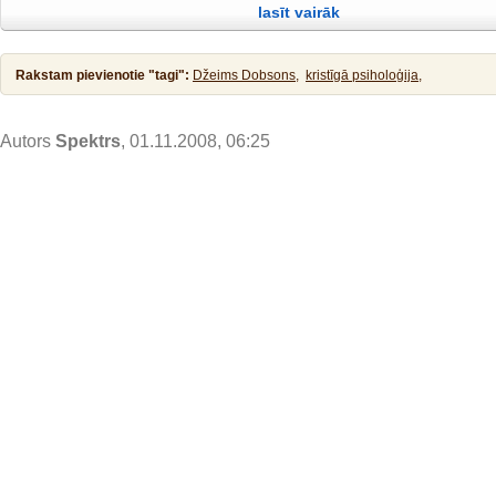
lasīt vairāk
taisnību! Tad viņš to pieļāva. Pēc kristības Jēzus tūliņ izkāpa no ūdens,
Rakstam pievienotie "tagi":
Džeims Dobsons,
kristīgā psiholoģija,
Autors
Spektrs
, 01.11.2008, 06:25