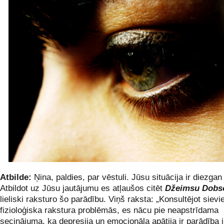
Atbilde:
Ņina, paldies, par vēstuli. Jūsu situācija ir diezgan 
Atbildot uz Jūsu jautājumu es atļaušos citēt
Džeimsu Dobs
lieliski raksturo šo parādību. Viņš raksta: „Konsultējot sievi
fizioloģiska rakstura problēmās, es nācu pie neapstrīdama
secinājuma, ka depresija un emocionāla apātija ir parādība 