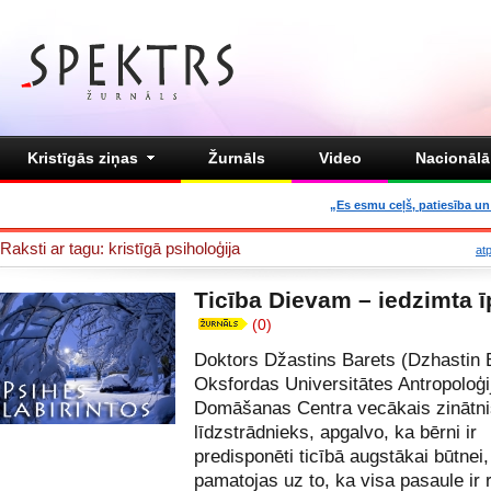
Kristīgās ziņas
Žurnāls
Video
Nacionālā 
„Es esmu ceļš, patiesība un 
Raksti ar tagu: kristīgā psiholoģija
at
Ticība Dievam – iedzimta 
(0)
Doktors Džastins Barets (Dzhastin B
Oksfordas Universitātes Antropoloģi
Domāšanas Centra vecākais zinātni
līdzstrādnieks, apgalvo, ka bērni ir
predisponēti ticībā augstākai būtnei,
pamatojas uz to, ka visa pasaule ir r