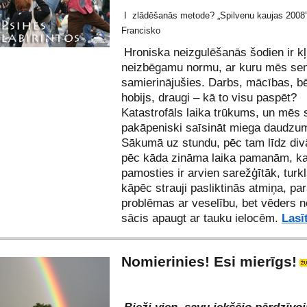
I
zlādēšanās metode? „Spilvenu kaujas 2008
Francisko
Hroniska neizgulēšanās šodien ir kļ
neizbēgamu normu, ar kuru mēs se
samierinājušies. Darbs, mācības, bē
hobijs, draugi – kā to visu paspēt?
Katastrofāls laika trūkums, un mēs
pakāpeniski saīsināt miega daudzu
Sākumā uz stundu, pēc tam līdz div
pēc kāda zināma laika pamanām, k
pamosties ir arvien sarežģītāk, turk
kāpēc strauji pasliktinās atmiņa, pa
problēmas ar veselību, bet vēders ne
sācis apaugt ar tauku ielocēm.
Lasī
Nomierinies! Esi mierīgs!