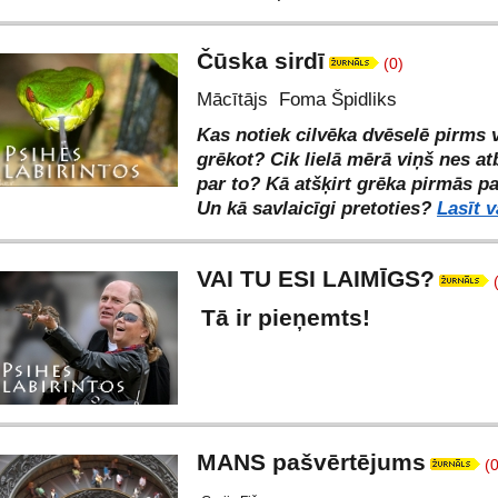
Čūska sirdī
(0)
Mācītājs Foma Špidliks
Kas notiek cilvēka dvēselē pirms 
grēkot? Cik lielā mērā viņš nes at
par to? Kā atšķirt grēka pirmās 
Un kā savlaicīgi pretoties?
Lasīt v
VAI TU ESI LAIMĪGS?
Tā ir pieņemts!
MANS pašvērtējums
(0