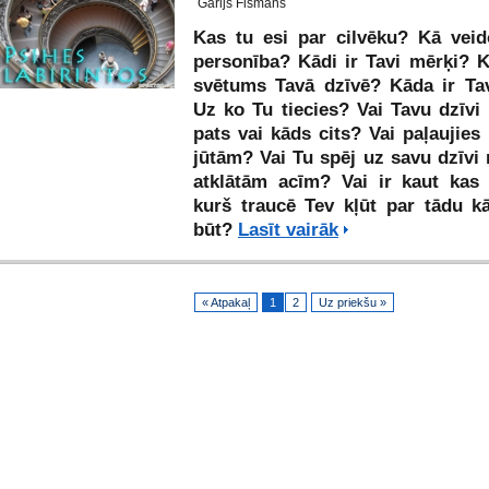
Garijs Fišmans
Kas tu esi par cilvēku? Kā veid
personība? Kādi ir Tavi mērķi? 
svētums Tavā dzīvē? Kāda ir Tav
Uz ko Tu tiecies? Vai Tavu dzīvi
pats vai kāds cits? Vai paļaujie
jūtām? Vai Tu spēj uz savu dzīvi 
atklātām acīm? Vai ir kaut kas 
kurš traucē Tev kļūt par tādu kā
būt?
Lasīt vairāk
« Atpakaļ
1
2
Uz priekšu »