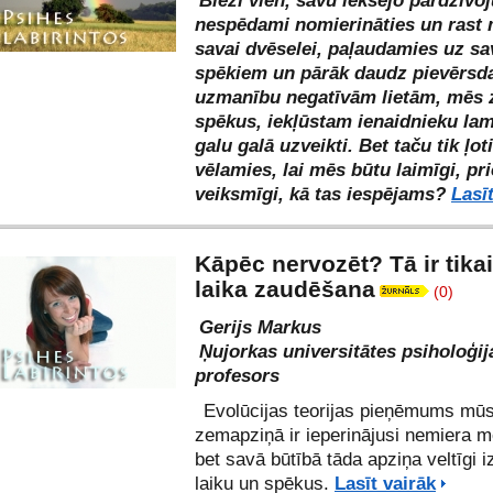
Bieži vien, savu iekšējo pārdzīvo
nespēdami nomierināties un rast 
savai dvēselei, paļaudamies uz s
spēkiem un pārāk daudz pievērsd
uzmanību negatīvām lietām, mēs
spēkus, iekļūstam ienaidnieku la
galu galā uzveikti. Bet taču tik ļoti
vēlamies, lai mēs būtu laimīgi, pri
veiksmīgi, kā tas iespējams?
Lasī
Kāpēc nervozēt? Tā ir tikai
laika zaudēšana
(0)
Gerijs Markus
Ņujorkas universitātes psiholoģij
profesors
Evolūcijas teorijas pieņēmums mū
zemapziņā ir ieperinājusi nemiera 
bet savā būtībā tāda apziņa veltīgi i
laiku un spēkus.
Lasīt vairāk