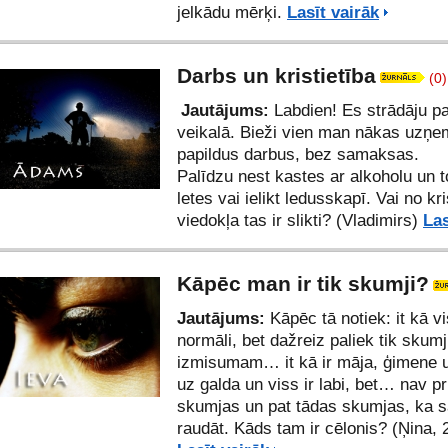
jelkādu mērķi.
Lasīt vairāk
Darbs un kristietība
(0)
Jautājums:
Labdien! Es strādāju p
veikalā. Bieži vien man nākas uzņe
papildus darbus, bez samaksas.
Palīdzu nest kastes ar alkoholu un to
letes vai ielikt ledusskapī. Vai no kr
viedokļa tas ir slikti? (Vladimirs)
Las
Kāpēc man ir tik skumji?
Jautājums:
Kāpēc tā notiek: it kā vi
normāli, bet dažreiz paliek tik skumji
izmisumam… it kā ir māja, ģimene 
uz galda un viss ir labi, bet… nav p
skumjas un pat tādas skumjas, ka 
raudāt. Kāds tam ir cēlonis? (Ņina, 