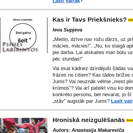
Lasīt vairāk
Kas ir Tavs Priekšnieks?
Ieva Supjeva
„Meitiņ, dzīve nav rožu dārzs, uz pr
mācies, mācies!”, „Nu, ko staigā apk
pie darba. Lai atskaites man būtu uz
pēc stundas!”
Vai esat kādreiz dzirdējuši šādas va
frāzes no citiem? Kas tādos brīžos n
Jums? Vai neuznāk vēlme „mest plin
krūmos”? Vai arī pateikt visu ko dom
konkrēto personu, bet nevarat, jo šī
„stāv” augstāk par Jums?
Lasīt vai
Hroniskā neizgulēšanās
Autors: Anastasija Makareviča