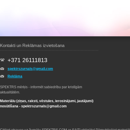
Kontakti un Reklāmas izvietošana
+371 26111813
spektrszurnals@gmail.com
Reklāma
SPEKTRS mērķis - informēt sabiedrību par kristīgām
aktualitātēm.
Materiālu (ziņas, raksti, vēstules, ierosinājumi, jautājumi)
nosūtīšana -
spektrszurnals@gmail.com