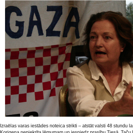
Izraēlas varas iestādes noteica strikti – atstāt valsti 48 stundu la
Korigena nepiekrīta lēmumam un iesniedz prasību Tiesā. Taču 