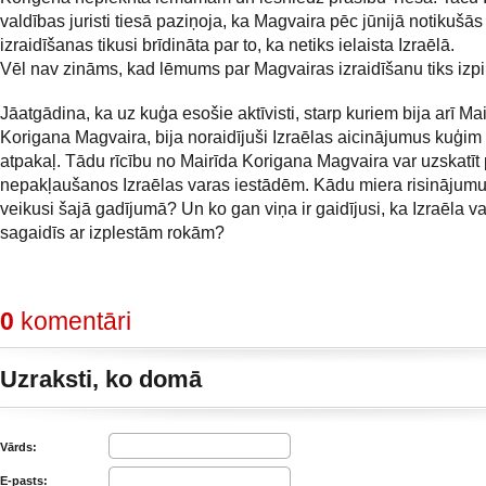
valdības juristi tiesā paziņoja, ka Magvaira pēc jūnijā notikušās
izraidīšanas tikusi brīdināta par to, ka netiks ielaista Izraēlā.
Vēl nav zināms, kad lēmums par Magvairas izraidīšanu tiks izpil
Jāatgādina, ka uz kuģa esošie aktīvisti, starp kuriem bija arī Ma
Korigana Magvaira, bija noraidījuši Izraēlas aicinājumus kuģim
atpakaļ. Tādu rīcību no Mairīda Korigana Magvaira var uzskatīt 
nepakļaušanos Izraēlas varas iestādēm. Kādu miera risinājumu 
veikusi šajā gadījumā? Un ko gan viņa ir gaidījusi, ka Izraēla v
sagaidīs ar izplestām rokām?
0
komentāri
Uzraksti, ko domā
Vārds:
E-pasts: