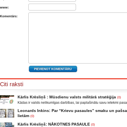
www:
Komentārs:
Citi raksti
Kārlis Krēsliņš : Mūsdienu valsts militārā stratēģija
(0)
Kādas ir valsts nelikumīgas darbības, lai paplašinātu savu ietekmi pas
Moldova, kad sabruka PSRS, Gruzijā, kur bija iekšējais konflikts, miera 
Leonards Inkins: Par “Krievu pasaules” smaku un paš
Krievijas un ar to aizstāvēšanu pamatots iebrukums Gruzijā. Ukrainā a
lietām
(0)
un izveidot militāro konfliktu Doņeckas un Luganskas novados. Vai tas 
Leonards Inkins: Biedrības “Latvietis” biedrs, grāmatu autors: Neizmant
neatgādina to, kā attīstījās notikumi pirms II pasaules kara? Nākamais
Kārlis Krēsliņš: NĀKOTNES PASAULE
(0)
laiks: daļa. Atgriešanās, Neizmantoto iespēju laiks Smēķētāji Kāds ma