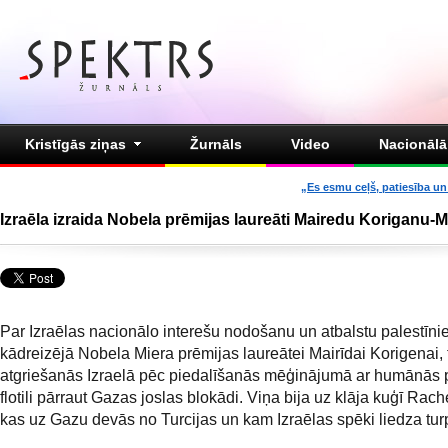
Kristīgās ziņas
Žurnāls
Video
Nacionālā 
„Es esmu ceļš, patiesība un 
Izraēla izraida Nobela prēmijas laureāti Mairedu Koriganu-
Par Izraēlas nacionālo interešu nodošanu un atbalstu palestīni
kādreizējā Nobela Miera prēmijas laureātei Mairīdai Korigenai, t
atgriešanās Izraelā pēc piedalīšanās mēģinājumā ar humānās 
flotili pārraut Gazas joslas blokādi. Viņa bija uz klāja kuģī Rach
kas uz Gazu devās no Turcijas un kam Izraēlas spēki liedza tur