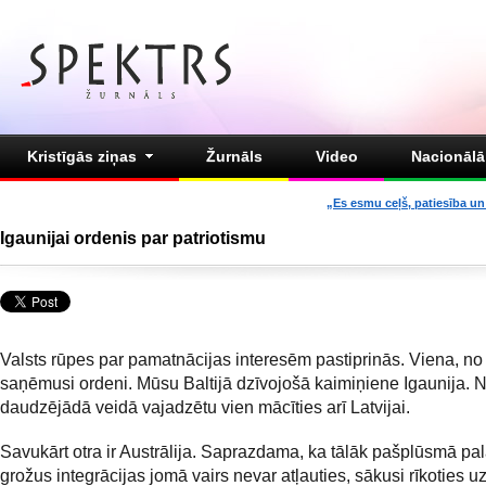
Kristīgās ziņas
Žurnāls
Video
Nacionālā 
„Es esmu ceļš, patiesība un 
Igaunijai ordenis par patriotismu
Valsts rūpes par pamatnācijas interesēm pastiprinās. Viena, no
saņēmusi ordeni. Mūsu Baltijā dzīvojošā kaimiņiene Igaunija. 
daudzējādā veidā vajadzētu vien mācīties arī Latvijai.
Savukārt otra ir Austrālija. Saprazdama, ka tālāk pašplūsmā pala
grožus integrācijas jomā vairs nevar atļauties, sākusi rīkoties u