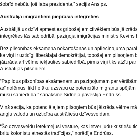
šobrīd nebūtu ļoti laba prezidenta,” sacījis Ansips.
Austrālija imigrantiem pieprasīs integrēties
Austrālijā uz dzīvi apmesties gribošajiem cilvēkiem būs jāizrā
integrēties tās sabiedrībā, paziņoja imigrācijas ministrs Kevins
Bez pilsonības eksāmena nokārtošanas un apliecinājuma parak
ka viņi ir uzticīgi liberālajai demokrātijai, topošajiem pilsoņiem 
jāizrāda arī vēlme iekļauties sabiedrībā, pirms viņi tiks atzīti pa
Austrālijas pilsoņiem.
“Papildus pilsonības eksāmenam un paziņojumam par vērtībām
arī nolēmusi likt lielāku uzsvaru uz potenciālo migrantu spējām 
mūsu sabiedrībā,” sanāksmē Sidnejā pavēstīja Endrūss.
Viņš sacīja, ka potenciālajiem pilsoņiem būs jāizrāda vēlme mā
angļu valodu un uzticība austrāliešu dzīvesveidam.
“Šo dzīvesveidu ietekmējusi vēsture, kas ietver jūdu-kristiešu ti
britu kolonistu atnestās tradīcijas,” norādīja Endrūss.