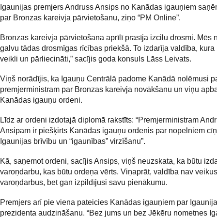
Igaunijas premjers Andruss Ansips no Kanādas igauņiem saņē
par Bronzas kareivja pārvietošanu, ziņo “PM Online”.
Bronzas kareivja pārvietošana aprīlī prasīja izcilu drosmi. Mēs
galvu tādas drosmīgas rīcības priekšā. To izdarīja valdība, kura 
veikli un pārliecināti,” sacījis goda konsuls Lāss Leivats.
Viņš norādījis, ka Igauņu Centrālā padome Kanādā nolēmusi pa
premjerministram par Bronzas kareivja novākšanu un viņu apba
Kanādas igauņu ordeni.
Līdz ar ordeni izdotajā diplomā rakstīts: “Premjerministram An
Ansipam ir piešķirts Kanādas igauņu ordenis par nopelniem cīņ
Igaunijas brīvību un “igaunības” virzīšanu”.
Kā, saņemot ordeni, sacījis Ansips, viņš neuzskata, ka būtu izda
varoņdarbu, kas būtu ordeņa vērts. Viņaprāt, valdība nav veiku
varoņdarbus, bet gan izpildījusi savu pienākumu.
Premjers arī pie viena pateicies Kanādas igauņiem par Igaunij
prezidenta audzināšanu. “Bez jums un bez Jēkēru nometnes Ig