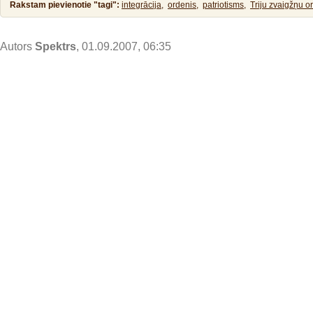
Rakstam pievienotie "tagi":
integrācija,
ordenis,
patriotisms,
Triju zvaigžņu o
Autors
Spektrs
, 01.09.2007, 06:35