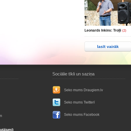
Leonards Inkins: Troļļi
(2)
lasīt vairāk
Sociālie tīkli un saziņa
Seko mums Draugiem.lv
Seko mums Twitterī
Seko mums Facebook
ām
autājumi)