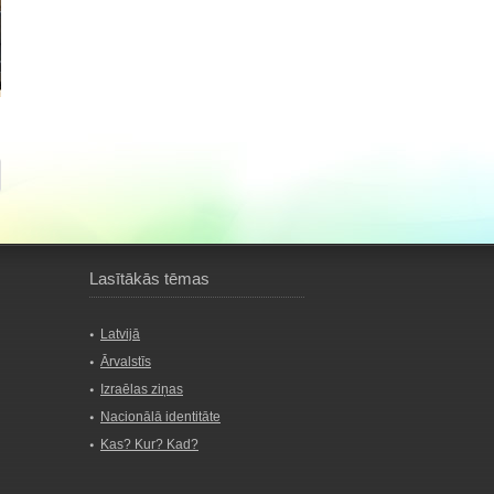
Lasītākās tēmas
Latvijā
Ārvalstīs
Izraēlas ziņas
Nacionālā identitāte
Kas? Kur? Kad?