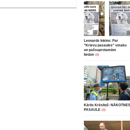
Leonards Inkins: Par
“Krievu pasaules” smaku
un pašsaprotamām
lietām
(0)
Kārlis Krēsliņš: NĀKOTNE
PASAULE
(0)