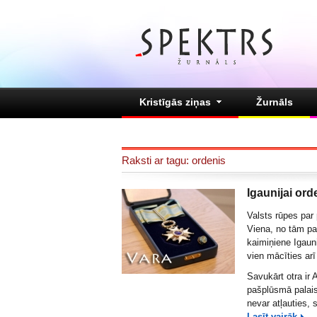
Kristīgās ziņas
Žurnāls
Raksti ar tagu: ordenis
Igaunijai ord
Valsts rūpes par
Viena, no tām pa
kaimiņiene Igaun
vien mācīties arī 
Savukārt otra ir 
pašplūsmā palais
nevar atļauties, 
Lasīt vairāk