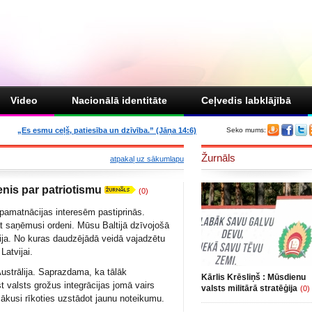
Video
Nacionālā identitāte
Ceļvedis labklājībā
„Es esmu ceļš, patiesība un dzīvība.” (Jāņa 14:6)
Seko mums:
Žurnāls
atpakaļ uz sākumlapu
enis par patriotismu
(0)
 pamatnācijas interesēm pastiprinās.
t saņēmusi ordeni. Mūsu Baltijā dzīvojošā
ija. No kuras daudzējādā veidā vajadzētu
Latvijai.
Austrālija. Saprazdama, ka tālāk
Kārlis Krēsliņš : Mūsdienu
t valsts grožus integrācijas jomā vairs
valsts militārā stratēģija
(0)
sākusi rīkoties uzstādot jaunu noteikumu.