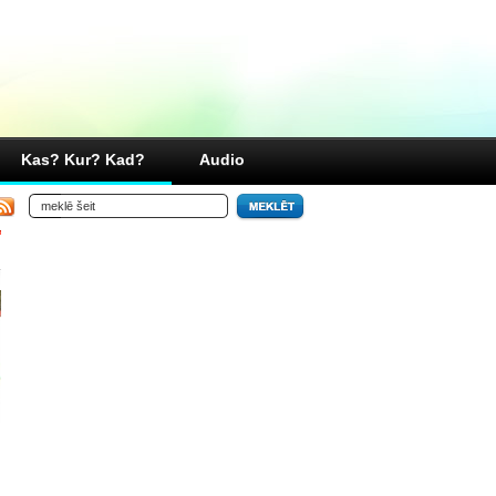
Kas? Kur? Kad?
Audio