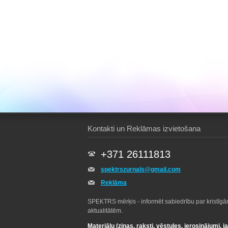
Kontakti un Reklāmas izvietošana
+371 26111813
spektrszurnals@gmail.com
Reklāma
SPEKTRS mērķis - informēt sabiedrību par kristīg
aktualitātēm.
Materiālu (ziņas, raksti, vēstules, ierosinājumi, j