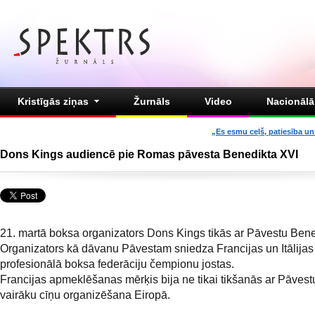
Kristīgās ziņas
Žurnāls
Video
Nacionālā 
„Es esmu ceļš, patiesība un 
Dons Kings audiencē pie Romas pāvesta Benedikta XVI
21. martā boksa organizators Dons Kings tikās ar Pāvestu Bene
Organizators kā dāvanu Pāvestam sniedza Francijas un Itālijas
profesionālā boksa federāciju čempionu jostas.
Francijas apmeklēšanas mērķis bija ne tikai tikšanās ar Pāvestu
vairāku cīņu organizēšana Eiropā.