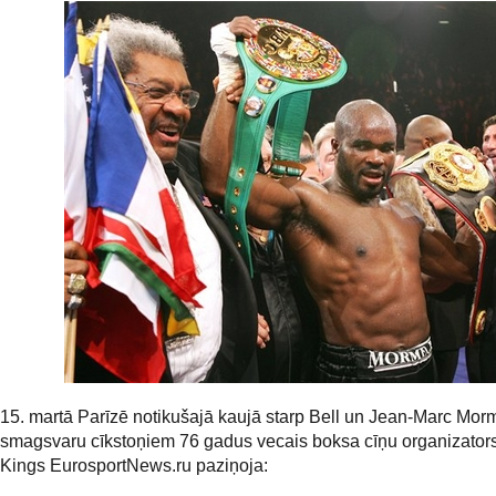
15. martā Parīzē notikušajā kaujā starp Bell un Jean-Marc Mor
smagsvaru cīkstoņiem 76 gadus vecais boksa cīņu organizator
Kings EurosportNews.ru paziņoja: