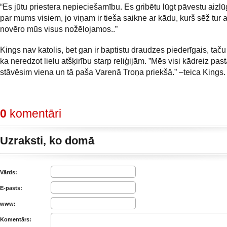
“Es jūtu priestera nepieciešamību. Es gribētu lūgt pāvestu aizlū
par mums visiem, jo viņam ir tieša saikne ar kādu, kurš sēž tur
novēro mūs visus nožēlojamos..”
Kings nav katolis, bet gan ir baptistu draudzes piederīgais, taču
ka neredzot lielu atšķirību starp reliģijām. ”Mēs visi kādreiz pas
stāvēsim viena un tā paša Varenā Troņa priekšā.” –teica Kings.
0
komentāri
Uzraksti, ko domā
Vārds:
E-pasts:
www:
Komentārs: