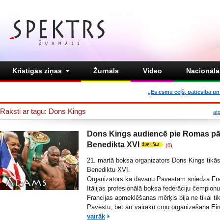
Kristīgās ziņas
Žurnāls
Video
Nacionālā 
„Es esmu ceļš, patiesība un 
Raksti ar tagu: Dons Kings
at
Dons Kings audiencē pie Romas pā
Benedikta XVI
(0)
21. martā boksa organizators Dons Kings tikā
Benediktu XVI.
Organizators kā dāvanu Pāvestam sniedza Fra
Itālijas profesionālā boksa federāciju čempionu
Francijas apmeklēšanas mērķis bija ne tikai ti
Pāvestu, bet arī vairāku cīņu organizēšana Ei
vairāk