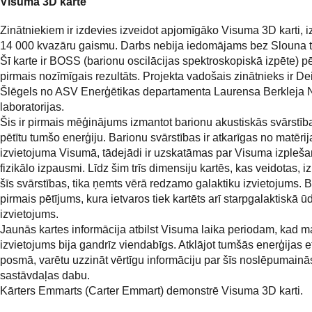
Visuma 3D karte
Zinātniekiem ir izdevies izveidot apjomīgāko Visuma 3D karti, i
14 000 kvazāru gaismu. Darbs nebija iedomājams bez Slouna 
Šī karte ir BOSS (barionu oscilācijas spektroskopiskā izpēte) p
pirmais nozīmīgais rezultāts. Projekta vadošais zinātnieks ir De
Šlēgels no ASV Enerģētikas departamenta Laurensa Berkleja 
laboratorijas.
Šis ir pirmais mēģinājums izmantot barionu akustiskās svārstība
pētītu tumšo enerģiju. Barionu svārstības ir atkarīgas no matērij
izvietojuma Visumā, tādejādi ir uzskatāmas par Visuma izpleš
fizikālo izpausmi. Līdz šim trīs dimensiju kartēs, kas veidotas, i
šīs svārstības, tika ņemts vērā redzamo galaktiku izvietojums. 
pirmais pētījums, kura ietvaros tiek kartēts arī starpgalaktiskā 
izvietojums.
Jaunās kartes informācija atbilst Visuma laika periodam, kad ma
izvietojums bija gandrīz viendabīgs. Atklājot tumšās enerģijas e
posmā, varētu uzzināt vērtīgu informāciju par šīs noslēpumainā
sastāvdaļas dabu.
Kārters Emmarts (Carter Emmart) demonstrē Visuma 3D karti.