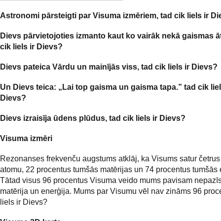
Astronomi pārsteigti par Visuma izmēriem, tad cik liels ir D
Dievs pārvietojoties izmanto kaut ko vairāk nekā gaismas ā
cik liels ir Dievs?
Dievs pateica Vārdu un mainījās viss, tad cik liels ir Dievs?
Un Dievs teica: „Lai top gaisma un gaisma tapa.” tad cik liel
Dievs?
Dievs izraisīja ūdens plūdus, tad cik liels ir Dievs?
Visuma izmēri
Rezonanses frekvenču augstums atklāj, ka Visums satur četrus
atomu, 22 procentus tumšās matērijas un 74 procentus tumšās 
Tātad visus 96 procentus Visuma veido mums pavisam nepazī
matērija un enerģija. Mums par Visumu vēl nav zināms 96 procen
liels ir Dievs?