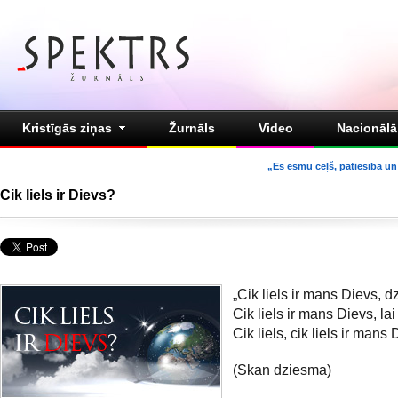
Kristīgās ziņas
Žurnāls
Video
Nacionālā 
„Es esmu ceļš, patiesība un 
Cik liels ir Dievs?
„Cik liels ir mans Dievs, dz
Cik liels ir mans Dievs, lai
Cik liels, cik liels ir mans 
(Skan dziesma)