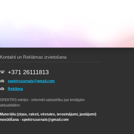
Kontakti un Reklāmas izvietošana
+371 26111813
spektrszurnals@gmail.com
Reklāma
SPEKTRS mērķis - informēt sabiedrību par kristīgām
aktualitātēm.
Materiālu (ziņas, raksti, vēstules, ierosinājumi, jautājumi)
nosūtīšana -
spektrszurnals@gmail.com