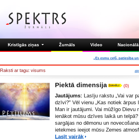
Kristīgās ziņas
Žurnāls
Video
Nacionālā 
„Es esmu ceļš, patiesība un 
Raksti ar tagu: visums
at
Piektā dimensija
(0)
Jautājums:
Lasīju rakstu „
Vai var p
dzīvi?
” Vēl vienu „
Kas notiek ārpus 
Man ir jautājumi. Vai mūžīgo Dievu
ienākot mūsu dzīves laikā un telpā
sargājas no dēmonu un novecošana
ietekmes ieejot mūsu Zemes atmos
Lasīt vairāk