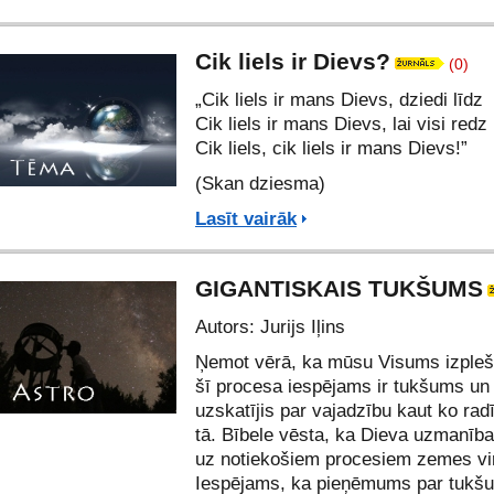
Cik liels ir Dievs?
(0)
„Cik liels ir mans Dievs, dziedi līdz
Cik liels ir mans Dievs, lai visi redz
Cik liels, cik liels ir mans Dievs!”
(Skan dziesma)
Lasīt vairāk
GIGANTISKAIS TUKŠUMS
Autors: Jurijs Iļins
Ņemot vērā, ka mūsu Visums izpleš
šī procesa iespējams ir tukšums un
uzskatījis par vajadzību kaut ko rad
tā. Bībele vēsta, ka Dieva uzmanība 
uz notiekošiem procesiem zemes vi
Iespējams, ka pieņēmums par tukš