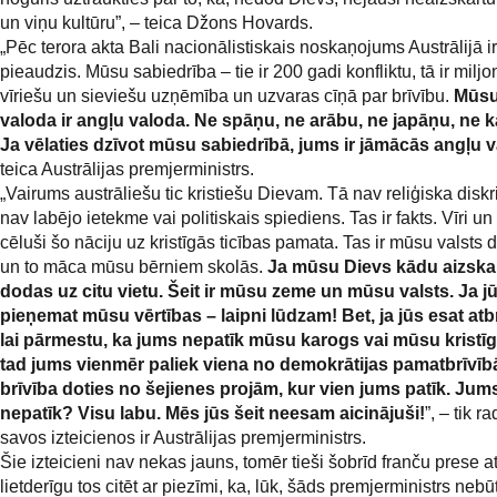
un viņu kultūru”, – teica Džons Hovards.
„Pēc terora akta Bali nacionālistiskais noskaņojums Austrālijā ir
pieaudzis. Mūsu sabiedrība – tie ir 200 gadi konfliktu, tā ir milj
vīriešu un sieviešu uzņēmība un uzvaras cīņā par brīvību.
Mūsu 
valoda ir angļu valoda. Ne spāņu, ne arābu, ne japāņu, ne k
Ja vēlaties dzīvot mūsu sabiedrībā, jums ir jāmācās angļu 
teica Austrālijas premjerministrs.
„Vairums austrāliešu tic kristiešu Dievam. Tā nav reliģiska diskr
nav labējo ietekme vai politiskais spiediens. Tas ir fakts. Vīri un 
cēluši šo nāciju uz kristīgās ticības pamata. Tas ir mūsu valsts 
un to māca mūsu bērniem skolās.
Ja mūsu Dievs kādu aizskar,
dodas uz citu vietu. Šeit ir mūsu zeme un mūsu valsts. Ja j
pieņemat mūsu vērtības – laipni lūdzam! Bet, ja jūs esat atb
lai pārmestu, ka jums nepatīk mūsu karogs vai mūsu kristīgā
tad jums vienmēr paliek viena no demokrātijas pamatbrīvī
brīvība doties no šejienes projām, kur vien jums patīk. Jums
nepatīk? Visu labu. Mēs jūs šeit neesam aicinājuši!
”, – tik r
savos izteicienos ir Austrālijas premjerministrs.
Šie izteicieni nav nekas jauns, tomēr tieši šobrīd franču prese a
lietderīgu tos citēt ar piezīmi, ka, lūk, šāds premjerministrs nebū