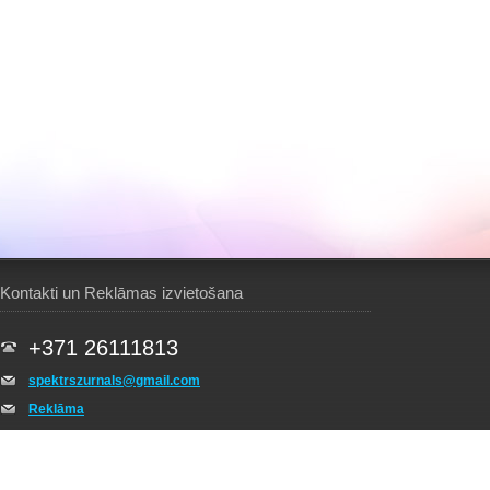
Kontakti un Reklāmas izvietošana
+371 26111813
spektrszurnals@gmail.com
Reklāma
SPEKTRS mērķis - informēt sabiedrību par kristīgām
aktualitātēm.