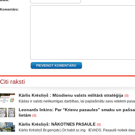
www:
Komentārs:
Citi raksti
Kārlis Krēsliņš : Mūsdienu valsts militārā stratēģija
(0)
Kādas ir valsts nelikumīgas darbības, lai paplašinātu savu ietekmi pas
Moldova, kad sabruka PSRS, Gruzijā, kur bija iekšējais konflikts, miera 
Leonards Inkins: Par “Krievu pasaules” smaku un paš
Krievijas un ar to aizstāvēšanu pamatots iebrukums Gruzijā. Ukrainā a
lietām
(0)
un izveidot militāro konfliktu Doņeckas un Luganskas novados. Vai tas 
Leonards Inkins: Biedrības “Latvietis” biedrs, grāmatu autors: Neizmant
neatgādina to, kā attīstījās notikumi pirms II pasaules kara? Nākamais
Kārlis Krēsliņš: NĀKOTNES PASAULE
(0)
laiks: daļa. Atgriešanās, Neizmantoto iespēju laiks Smēķētāji Kāds ma
Kārlis Krēsliņš Br.gen(atv.) Dr.habil.sc.ing IEVADS. Pasaulē notiek daud
publicējot facebūkā dažus teikumus, par krieviem un Krieviju, ar zemtek