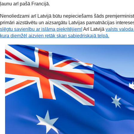
ļaunu arī pašā Francijā.
Nenoliedzami arī Latvijā būtu nepieciešams šāds premjerminist
primāri aizstāvētu un aizsargātu Latvijas pamatnācijas interese
slēgtu savienību ar islāma piekritējiem!
Arī Latvijā
valsts valoda 
kura diemžēl aizvien retāk skan sabiedriskajā telpā.