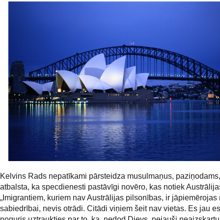
Kelvins Rads nepatīkami pārsteidza musulmaņus, paziņodams,
atbalsta, ka specdienesti pastāvīgi novēro, kas notiek Austrālij
„Imigrantiem, kuriem nav Austrālijas pilsonības, ir jāpiemēroja
sabiedrībai, nevis otrādi. Citādi viņiem šeit nav vietas. Es jau 
noguris uztraukties par to, ka, nedod Dievs, nejauši neaizskartu