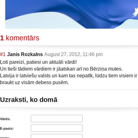
1
komentārs
#1
Janis Rozkalns
August 27, 2012, 11:46 pm
Ļoti pareizi, patiesi un aktuāli vārdi!
Un tieši tādiem vārdiem ir jāatskan arī no Bērziņa mutes.
Latvija ir latviešu valsts un kam tas nepatīk, lūdzu tiem visiem ir
braukt uz visām debess pusēm.
Uzraksti, ko domā
Vārds:
E-pasts: