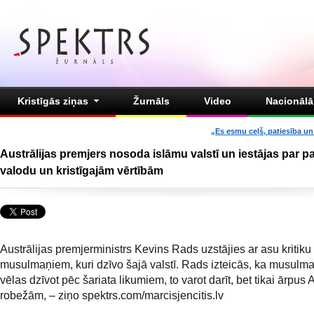
Kristīgās ziņas
Žurnāls
Video
Nacionālā 
„Es esmu ceļš, patiesība un 
Austrālijas premjers nosoda islāmu valstī un iestājas par 
valodu un kristīgajām vērtībām
Austrālijas premjerministrs Kevins Rads uzstājies ar asu kritiku 
musulmaņiem, kuri dzīvo šajā valstī. Rads izteicās, ka musulmaņ
vēlas dzīvot pēc šariata likumiem, to varot darīt, bet tikai ārpus 
robežām, – ziņo spektrs.com/marcisjencitis.lv