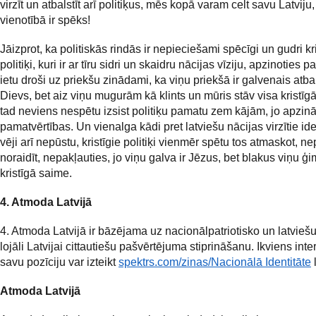
virzīt un atbalstīt arī politiķus, mēs kopā varam celt savu Latviju,
vienotībā ir spēks!
Jāizprot, ka politiskās rindās ir nepieciešami spēcīgi un gudri kri
politiķi, kuri ir ar tīru sidri un skaidru nācijas vīziju, apzinoties p
ietu droši uz priekšu zinādami, ka viņu priekšā ir galvenais atbal
Dievs, bet aiz viņu mugurām kā klints un mūris stāv visa kristīg
tad neviens nespētu izsist politiķu pamatu zem kājām, jo apzin
pamatvērtības. Un vienalga kādi pret latviešu nācijas virzītie id
vēji arī nepūstu, kristīgie politiķi vienmēr spētu tos atmaskot, n
noraidīt, nepakļauties, jo viņu galva ir Jēzus, bet blakus viņu ģ
kristīgā saime.
4. Atmoda Latvijā
4. Atmoda Latvijā ir bāzējama uz nacionālpatriotisko un latviešu,
lojāli Latvijai cittautiešu pašvērtējuma stiprināšanu. Ikviens int
savu pozīciju var izteikt
spektrs.com/zinas/Nacionālā Identitāte
Atmoda Latvijā