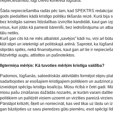
nepieciešamību, lūgt Dievu konkrētā lūgšanā.
Šāda nepieciešamība radās pēc tam, kad SPEKTRS redakcijai 
gods piedalīties kādā kristīgo politiķu tikšanās reizē. Kurā bija 
bez kristīgās saimes līdzdalības izvirzītie kandidāti, kaut gan izp
viņus, kuri jūtās kā pamesti bārenīši, bez iedrošinājuma un atba
tālu netiks.
Kurš gan cits kā ne mēs atbalstot „savējos” kādi nu, viņi arī būt
kļūt stipri un ietekmīgi arī politiskajā arēnā. Saprotot, ka lūgšanā
stiprāks spēks, nekā finansējumos, kaut gan arī tie ir nepiecieša
līdzvērtīgi augtu, attīstītos un pašnoteiktos.
Ilgtermiņa mērķis: Kā tuvoties mērķim kristīga valdība?
Padomos, lūgšanās, sabiedriskās aktivitātēs formējot stipru pla
sadarbojoties ar esošajiem kristīgajiem politiķiem un audzinot 
izveidojot spēcīgu kristīgu koalīciju. Mūsu rīcībā ir četri gadi. Mū
mūsu pašu zināšanas dažādās nozarēs, ar kurām varam dalīties
politiķiem un palīdzēt viņiem uzņemt un virzīties pareizā virzien
Pārstājot kritizēt, šķelt un noniecināt, kas ved tikai uz lāstu un i
gan bāzējoties uz savu pieredzes gūtu piemēru, esot spēcīgi līde