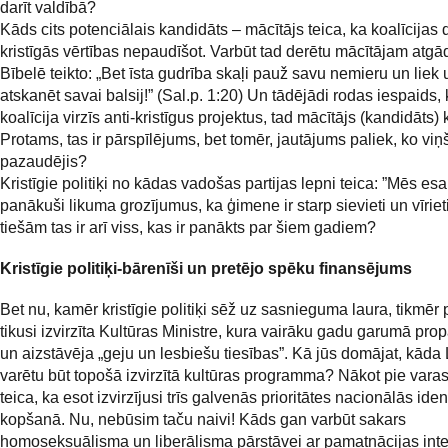
darīt valdībā?
Kāds cits potenciālais kandidāts – mācītājs teica, ka koalīcijas
kristīgās vērtības nepaudīšot. Varbūt tad derētu mācītājam atgā
Bībelē teikto: „Bet īsta gudrība skaļi pauž savu nemieru un liek 
atskanēt savai balsij!” (Sal.p. 1:20) Un tādējādi rodas iespaids, 
koalīcija virzīs anti-kristīgus projektus, tad mācītājs (kandidāts) 
Protams, tas ir pārspīlējums, bet tomēr, jautājums paliek, ko viņš
pazaudējis?
Kristīgie politiķi no kādas vadošas partijas lepni teica: ”Mēs es
panākuši likuma grozījumus, ka ģimene ir starp sievieti un vīrieti
tiešām tas ir arī viss, kas ir panākts par šiem gadiem?
Kristīgie politiķi-bārenīši un pretējo spēku finansējums
Bet nu, kamēr kristīgie politiķi sēž uz sasnieguma laura, tikmēr 
tikusi izvirzīta Kultūras Ministre, kura vairāku gadu garumā pr
un aizstāvēja „geju un lesbiešu tiesības”. Kā jūs domājat, kāda 
varētu būt topošā izvirzītā kultūras programma? Nākot pie varas
teica, ka esot izvirzījusi trīs galvenās prioritātes nacionālās iden
kopšanā. Nu, nebūsim taču naivi! Kāds gan varbūt sakars
homoseksuālisma un liberālisma pārstāvei ar pamatnācijas in