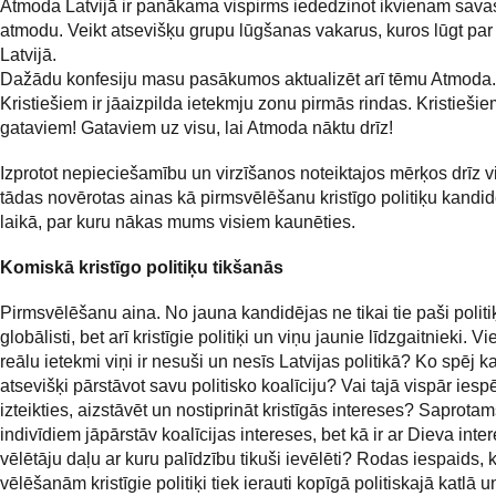
Atmoda Latvijā ir panākama vispirms iededzinot ikvienam savas
atmodu. Veikt atsevišķu grupu lūgšanas vakarus, kuros lūgt pa
Latvijā.
Dažādu konfesiju masu pasākumos aktualizēt arī tēmu Atmoda.
Kristiešiem ir jāaizpilda ietekmju zonu pirmās rindas. Kristiešiem
gataviem! Gataviem uz visu, lai Atmoda nāktu drīz!
Izprotot nepieciešamību un virzīšanos noteiktajos mērķos drīz vi
tādas novērotas ainas kā pirmsvēlēšanu kristīgo politiķu kand
laikā, par kuru nākas mums visiem kaunēties.
Komiskā kristīgo politiķu tikšanās
Pirmsvēlēšanu aina. No jauna kandidējas ne tikai tie paši politiķ
globālisti, bet arī kristīgie politiķi un viņu jaunie līdzgaitnieki. V
reālu ietekmi viņi ir nesuši un nesīs Latvijas politikā? Ko spēj ka
atsevišķi pārstāvot savu politisko koalīciju? Vai tajā vispār ies
izteikties, aizstāvēt un nostiprināt kristīgās intereses? Saprota
indivīdiem jāpārstāv koalīcijas intereses, bet kā ir ar Dieva int
vēlētāju daļu ar kuru palīdzību tikuši ievēlēti? Rodas iespaids, 
vēlēšanām kristīgie politiķi tiek ierauti kopīgā politiskajā katlā un