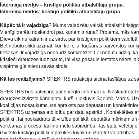
Īstermiņa mērķis – kristīgo politiķu atbalstītāju grupa.
Īstermiņa mērķis: kristīgo politiķu atbalstītāju grupa
Kāpēc tā ir vajadzīga
? Mums vajadzētu vairāk atbalstīt kristīgos
Vienīgi derētu noskaidrot par, kuriem ir runa? Protams, mēs var
Dievu cik nu katram ir uz sirds, par kristīgiem politiķiem valdīb
Bet nebūtu slikti uzzināt, kuri tie ir, lai lūgšanas pārvērstos kon
tiešākās. Ir vajadzīgs nedaudz konkretizēt. Lai nebūtu līdzīgi kā
kristieši draudzēs lūdz par to, lai visā pasaulē iestātos miers, 
vispirms gūt mieru savās sirdīs.
Kā tas realizējams?
SPEKTRS redakcija aicina lasītājus uz sa
SPEKTRS būs pateicīgs par sniegto informāciju. Noskaidrojot 
draudzes izvirzīto kandidātu, kurš ir iekļuvis Saeimā. Vārds, Uz
koalīcijas nosaukums, īss apraksts par deputātu un kontaktinfor
SPEKTRS uzņemas atbildību par datu apstrādi. Kontaktēties ar 
politiķi , lai noskaidrotu tā virzību politikā, deputāta mērķiem un
veikšanas procesu, lai informētu sabiedrību. Tas ļautu vēlētājie
izvirzīto kristīgo politiķi iepazīties tuvāk un izprotot vajadzības