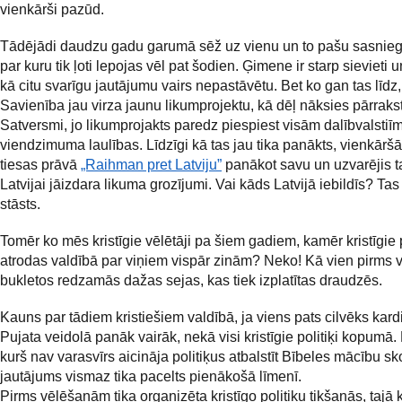
vienkārši pazūd.
Tādējādi daudzu gadu garumā sēž uz vienu un to pašu sasnie
par kuru tik ļoti lepojas vēl pat šodien. Ģimene ir starp sievieti un 
kā citu svarīgu jautājumu vairs nepastāvētu. Bet ko gan tas līdz,
Savienība jau virza jaunu likumprojektu, kā dēļ nāksies pārrakst
Satversmi, jo likumprojakts paredz piespiest visām dalībvalstiīm 
viendzimuma laulības. Līdzīgi kā tas jau tika panākts, vienkārš
tiesas prāvā
„Raihman pret Latviju”
panākot savu un uzvarējis t
Latvijai jāizdara likuma grozījumi. Vai kāds Latvijā iebildīs? Tas j
stāsts.
Tomēr ko mēs kristīgie vēlētāji pa šiem gadiem, kamēr kristīgie p
atrodas valdībā par viņiem vispār zinām? Neko! Kā vien pirms
bukletos redzamās dažas sejas, kas tiek izplatītas draudzēs.
Kauns par tādiem kristiešiem valdībā, ja viens pats cilvēks kard
Pujata veidolā panāk vairāk, nekā visi kristīgie politiķi kopumā. 
kurš nav varasvīrs aicināja politiķus atbalstīt Bībeles mācību sk
jautājums vismaz tika pacelts pienākošā līmenī.
Pirms vēlēšanām tika organizēta kristīgo politiķu tikšanās, tajā 