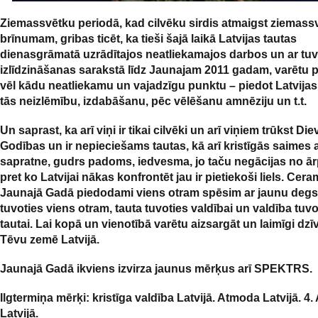
Ziemassvētku periodā, kad cilvēku sirdis atmaigst ziemass
brīnumam, gribas ticēt, ka tieši šajā laikā Latvijas tautas
dienasgrāmatā uzrādītajos neatliekamajos darbos un ar tu
izlīdzināšanas sarakstā līdz Jaunajam 2011 gadam, varētu p
vēl kādu neatliekamu un vajadzīgu punktu – piedot Latvijas 
tās neizlēmību, izdabāšanu, pēc vēlēšanu amnēziju un t.t.
Un saprast, ka arī viņi ir tikai cilvēki un arī viņiem trūkst Di
Godības un ir nepieciešams tautas, kā arī kristīgās saimes a
sapratne, gudrs padoms, iedvesma, jo taču negācijas no ā
pret ko Latvijai nākas konfrontēt jau ir pietiekoši liels. Cera
Jaunajā Gadā piedodami viens otram spēsim ar jaunu deg
tuvoties viens otram, tauta tuvoties valdībai un valdība tuvo
tautai. Lai kopā un vienotībā varētu aizsargāt un laimīgi dz
Tēvu zemē Latvijā.
Jaunajā Gadā ikviens izvirza jaunus mērķus arī SPEKTRS.
Ilgtermiņa mērķi: kristīga valdība Latvijā. Atmoda Latvijā. 4
Latvijā.