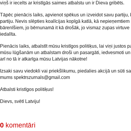
viņš ir iecelts ar kristīgās saimes atbalstu un ir Dieva gribēts.
Tāpēc pienācis laiks, apvienot spēkus un izveidot savu partiju, k
partiju. Nevis slēpties koalīcijas kopīgā katlā, kā nepieņemtiem
bārenīšiem, jo bērnunamā it kā drošāk, jo vismaz zupas virtuve 
iedalīta.
Pienācis laiks, atbalstīt mūsu kristīgos politiķus, lai viņi justos p
mūsu lūgšanām un atbalstam droši un pasargāti, iedvesmoti un l
arī no tā ir atkarīga mūsu Latvijas nākotne!
Izsaki savu viedokli vai priekšlikumu, piedalies akcijā un sūti sa
mums
spektrszurnals@gmail.com
Atbalsti kristīgos politiķus!
Dievs, svētī Latviju!
0
komentāri