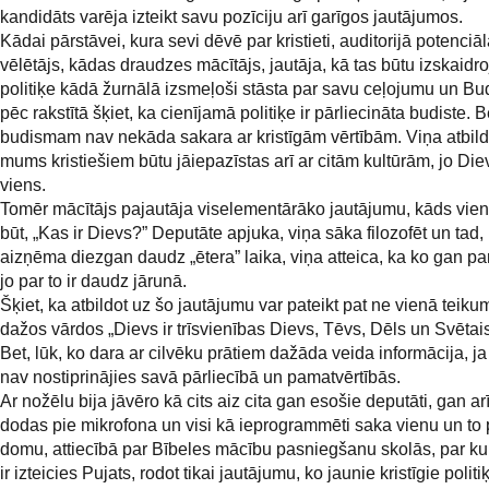
kandidāts varēja izteikt savu pozīciju arī garīgos jautājumos.
Kādai pārstāvei, kura sevi dēvē par kristieti, auditorijā potenciāl
vēlētājs, kādas draudzes mācītājs, jautāja, kā tas būtu izskaidr
politiķe kādā žurnālā izsmeļoši stāsta par savu ceļojumu un Bu
pēc rakstītā šķiet, ka cienījamā politiķe ir pārliecināta budiste. B
budismam nav nekāda sakara ar kristīgām vērtībām. Viņa atbild
mums kristiešiem būtu jāiepazīstas arī ar citām kultūrām, jo Die
viens.
Tomēr mācītājs pajautāja viselementārāko jautājumu, kāds vien
būt, „Kas ir Dievs?” Deputāte apjuka, viņa sāka filozofēt un tad,
aizņēma diezgan daudz „ētera” laika, viņa atteica, ka ko gan par
jo par to ir daudz jārunā.
Šķiet, ka atbildot uz šo jautājumu var pateikt pat ne vienā teiku
dažos vārdos „Dievs ir trīsvienības Dievs, Tēvs, Dēls un Svētai
Bet, lūk, ko dara ar cilvēku prātiem dažāda veida informācija, ja
nav nostiprinājies savā pārliecībā un pamatvērtībās.
Ar nožēlu bija jāvēro kā cits aiz cita gan esošie deputāti, gan ar
dodas pie mikrofona un visi kā ieprogrammēti saka vienu un to
domu, attiecībā par Bībeles mācību pasniegšanu skolās, par ku
ir izteicies Pujats, rodot tikai jautājumu, ko jaunie kristīgie politi