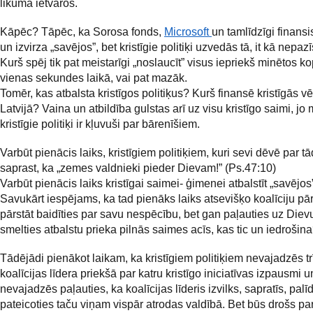
likuma ietvaros.
Kāpēc? Tāpēc, ka Sorosa fonds,
Microsoft
un tamlīdzīgi finansi
un izvirza „savējos”, bet kristīgie politiķi uzvedās tā, it kā nepazī
Kurš spēj tik pat meistarīgi „noslaucīt” visus iepriekš minētos 
vienas sekundes laikā, vai pat mazāk.
Tomēr, kas atbalsta kristīgos politiķus? Kurš finansē kristīgās vē
Latvijā? Vaina un atbildība gulstas arī uz visu kristīgo saimi, jo
kristīgie politiķi ir kļuvuši par bārenīšiem.
Varbūt pienācis laiks, kristīgiem politiķiem, kuri sevi dēvē par t
saprast, ka „zemes valdnieki pieder Dievam!” (Ps.47:10)
Varbūt pienācis laiks kristīgai saimei- ģimenei atbalstīt „savējos
Savukārt iespējams, ka tad pienāks laiks atsevišķo koalīciju pā
pārstāt baidīties par savu nespēcību, bet gan paļauties uz Diev
smelties atbalstu prieka pilnās saimes acīs, kas tic un iedrošin
Tādējādi pienākot laikam, ka kristīgiem politiķiem nevajadzēs tr
koalīcijas līdera priekšā par katru kristīgo iniciatīvas izpausmi u
nevajadzēs paļauties, ka koalīcijas līderis izvilks, sapratīs, palī
pateicoties taču viņam vispār atrodas valdībā. Bet būs drošs par