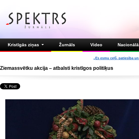
Kristīgās ziņas
Žurnāls
Video
Nacionālā 
„Es esmu ceļš, patiesība un 
Ziemassvētku akcija – atbalsti kristīgos politiķus