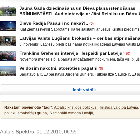
Jaunā Gada dziedināšana un Dieva plāna īstenošanās
BRĪNUMSTĀSTI. Audiointervija ar Jāni Reiniku un Dārtu 
Jaunā Gada dziedināšana un Dieva plāna īstenošanās BRĪNUMSTĀSTI. 
Dievs Radīja Pasauli no nekā?!..
(0)
Jāni Reiniku un Dārtu Osi (Audio-foto) Audiointervija_
Klāt Ziemassvētki! Saprotams, ka tie saistāmi ar Jēzus Kristus piedzimša
Darta_un_Janis_BRINUMI_Spektrs.com
bērniņš un varbūt pat kādam šķiet, ka kāpēc gan tik liela uzmanība nav
Latvijas Valsts Lūgšanu brokastis – cerības stiprināšana
manai dzimšanai, tad jāsaka, protams, ka Tu esi svarīgs, jo tas, Kurš z
5. novembrī Latviešu biedrības namā notika ikgadējās Latvijas Valsts 
silītē dus un Lieldienās mirst Golgātā pie krusta, tikai Tevis un arī manis 
brokastis, kas Latvijā notiek jau piekto reizi. (Lūgšanu brokastu vēstu
Franklins Grehems intervijā „Iespaidi par Latviju”
(0)
piedalījās Valsts prezidents un Ministru prezidents, eksprezidents Gunt
Novembra mēnesis bija bagāts ar dažādiem notikumiem, taču visi bijuši s
deputāti un pašvaldību vadītāji, kultūras un uzņēmējdarbības pārstāvji.
Latvijas mērogā vērienīgu kristīgu pasākumu Cerības Festivāls ar Frank
vidū šogad ir bijis arī pasaulē pazīstamais evaņģēlists un vairāku labd
Veidosim nākotni, atceroties pagātni
(0)
Grehemu. Evaņģelizācijas pasākuma galvenais viesis Latvijā uzturējās 
organizāciju dibinātājs Franklins Grehems, kurš
Sagatavoja ICEJ pārstāvis Jurgens Buhlers. Tulkoja Ilze Saulīte ICEJ p
festivālā, bet arī apmeklēja Lūgšanas Brokastis, tikās ar Latvijas Metrop
Latvijā. Laiks ieņemt stingru nostāju “Veidosim nākotni, atceroties pagāt
Aleksandru un bija vizītē pie Latvijas prezidenta Zatlera. Savukārt Lūg
vārdi lasāmi Holokausta piemiņas muzejā „Jad Vašem” Izraēlā. Mūsu kr
Brokastīs ieradās arī Cerības Festivāla
lasīt vairāk
pagātne var iemācīt mums daudz par to, kā veidot labāku nākotni. Krist
antisemītisma traģiskā vēsture, jo īpaši Holokausta laikā, nes sevī dau
stundu.
Rakstam pievienotie "tagi":
Atbalsti kristīgos politiķus!,
kristīga valdība Latvijā,
politiķu atbalstītāju grupa,
Nacionālā Atmoda Latvijā,
Autors
Spektrs
, 01.12.2010, 06:55