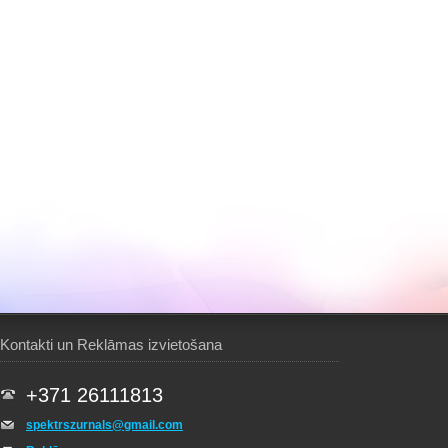
Kontakti un Reklāmas izvietošana
+371 26111813
spektrszurnals@gmail.com