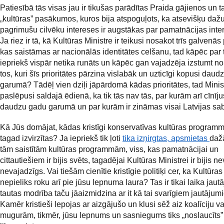
Patiesībā tās visas jau ir tikušas parādītas Praida gājienos un 
„kultūras” pasākumos, kuros bija atspoguļots, ka atsevišķu daž
pagrimušu cilvēku intereses ir augstākas par pamatnācijas int
Ja riez ir tā, kā Kultūras Ministre ir teikusi nosakot trīs galvenās 
kas saistāmas ar nacionālās identitātes celšanu, tad kāpēc par
iepriekš vispār netika runāts un kāpēc gan vajadzēja izstumt no
tos, kuri šīs prioritātes pārzina vislabāk un uzticīgi kopusi dau
garumā? Tādēļ vien dziļi jāpārdomā kādas prioritātes, tad Minist
paslēpusi saldajā ēdienā, ka tik tās nav tās, par kurām arī cīnīju
daudzu gadu garumā un par kurām ir zināmas visai Latvijas sab
Kā Jūs domājat, kādas kristīgi konservatīvas kultūras programm
tagad izvirzītas? Ja iepriekš tik ļoti
tika izņirgtas, apsmietas
daž
tām saistītām kultūras programmām, viss, kas pamatnācijai un
cittautiešiem ir bijis svēts, tagadējai Kultūras Ministrei ir bijis n
nevajadzīgs. Vai tiešām cienītie kristīgie politiķi cer, ka Kultūras
nepieliks roku arī pie jūsu lepnuma laura? Tas ir tikai laika jaut
tautas modrība taču jāaizmidzina ar it kā tai svarīgiem jautāj
Kamēr kristieši lepojas ar aizgājušo un klusi sēž aiz koalīciju va
mugurām, tikmēr, jūsu lepnums un sasniegums tiks „noslaucīts”