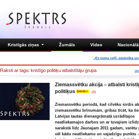
Kristīgās ziņas
Žurnāls
Video
Nacionālā 
„Es esmu ceļš, patiesība un 
Raksti ar tagu: kristīgo politiķu atbalstītāju grupa
at
Ziemassvētku akcija – atbalsti krist
politiķus
(0)
Ziemassvētku periodā, kad cilvēku sirdis a
ziemassvētku brīnumam, gribas ticēt, ka tieš
Latvijas tautas dienasgrāmatā uzrādītajos
neatliekamajos darbos un ar tuvajiem izlīd
sarakstā līdz Jaunajam 2011 gadam, varētu 
vēl kādu neatliekamu un vajadzīgu punktu –