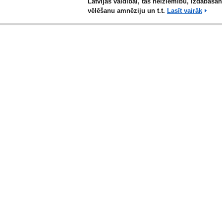
Latvijas valdībai, tās neizlēmību, izdabāša
vēlēšanu amnēziju un t.t.
Lasīt vairāk