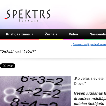
Kristīgās ziņas
Žurnāls
Video
Nacionālā 
„Es esmu ceļš, patiesība un 
“2х2=4” vai “2х2=?”
„Ko vēlas sieviete, 
Dievs.”
Nesen lūgšanas l
draudzes mācītāja
pateica šokējošu