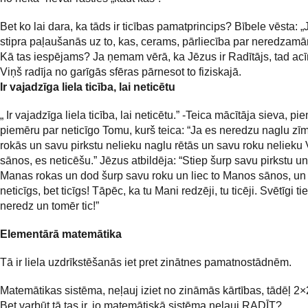
Bet ko lai dara, ka tāds ir ticības pamatprincips? Bībele vēsta: „J
stipra paļaušanās uz to, kas, cerams, pārliecība par neredzamā
Kā tas iespējams? Ja ņemam vērā, ka Jēzus ir Radītājs, tad ac
Viņš radīja no garīgās sfēras pārnesot to fiziskajā.
Ir vajadzīga liela ticība, lai neticētu
„ Ir vajadzīga liela ticība, lai neticētu.” -Teica mācītāja sieva, pi
piemēru par neticīgo Tomu, kurš teica: “Ja es neredzu naglu zī
rokās un savu pirkstu nelieku naglu rētās un savu roku nelieku
sānos, es neticēšu.” Jēzus atbildēja: “Stiep šurp savu pirkstu u
Manas rokas un dod šurp savu roku un liec to Manos sānos, un
neticīgs, bet ticīgs! Tāpēc, ka tu Mani redzēji, tu ticēji. Svētīgi ti
neredz un tomēr tic!”
Elementārā matemātika
Tā ir liela uzdrīkstēšanās iet pret zinātnes pamatnostādnēm.
Matemātikas sistēma, neļauj iziet no zināmās kārtības, tādēļ 2×
Bet varbūt tā tas ir, jo matemātiskā sistēma neļauj RADĪT?