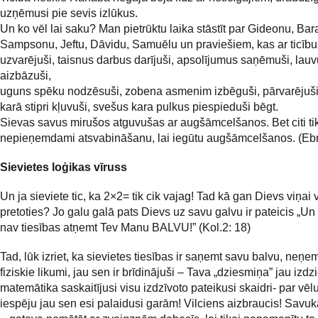
uzņēmusi pie sevis izlūkus.
Un ko vēl lai saku? Man pietrūktu laika stāstīt par Gideonu, Bar
Sampsonu, Jeftu, Dāvidu, Samuēlu un praviešiem, kas ar ticību v
uzvarējuši, taisnus darbus darījuši, apsolījumus saņēmuši, lauvu
aizbāzuši,
uguns spēku nodzēsuši, zobena asmenim izbēguši, pārvarējuš
karā stipri kļuvuši, svešus kara pulkus piespieduši bēgt.
Sievas savus mirušos atguvušas ar augšāmcelšanos. Bet citi tik
nepieņemdami atsvabināšanu, lai iegūtu augšāmcelšanos. (Ebr
Sievietes loģikas vīruss
Un ja sieviete tic, ka 2×2= tik cik vajag! Tad kā gan Dievs viņai 
pretoties? Jo galu galā pats Dievs uz savu galvu ir pateicis „U
nav tiesības atņemt Tev Manu BALVU!” (Kol.2: 18)
Tad, lūk izriet, ka sievietes tiesības ir saņemt savu balvu, neņe
fiziskie likumi, jau sen ir brīdinājuši – Tava „dziesmiņa” jau izdz
matemātika saskaitījusi visu izdzīvoto pateikusi skaidri- par vēlu
iespēju jau sen esi palaidusi garām! Vilciens aizbraucis! Savuk