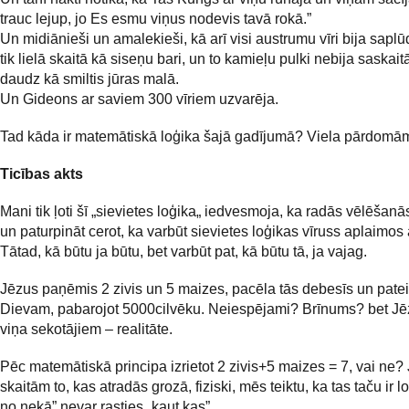
trauc lejup, jo Es esmu viņus nodevis tavā rokā.”
Un midiānieši un amalekieši, kā arī visi austrumu vīri bija saplū
tik lielā skaitā kā siseņu bari, un to kamieļu pulki nebija saskaitā
daudz kā smiltis jūras malā.
Un Gideons ar saviem 300 vīriem uzvarēja.
Tad kāda ir matemātiskā loģika šajā gadījumā? Viela pārdomā
Ticības akts
Mani tik ļoti šī „sievietes loģika„ iedvesmoja, ka radās vēlēšanā
un paturpināt cerot, ka varbūt sievietes loģikas vīruss aplaimo
Tātad, kā būtu ja būtu, bet varbūt pat, kā būtu tā, ja vajag.
Jēzus paņēmis 2 zivis un 5 maizes, pacēla tās debesīs un pate
Dievam, pabarojot 5000cilvēku. Neiespējami? Brīnums? bet J
viņa sekotājiem – realitāte.
Pēc matemātiskā principa izrietot 2 zivis+5 maizes = 7, vai ne?
skaitām to, kas atradās grozā, fiziski, mēs teiktu, ka tas taču ir lo
no nekā” nevar rasties „kaut kas”.