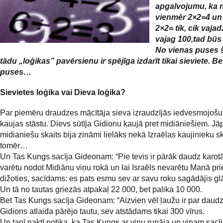
apgalvojumu, ka 
vienmēr 2×2=4 un
2×2= tik, cik vajad
vajag 100,tad būs 
No vienas puses š
tādu „loģikas” pavērsienu ir spējīga izdarīt tikai sieviete. Be
puses…
Sievietes loģika vai Dieva loģika?
Par piemēru draudzes mācītāja sieva izraudzījās iedvesmojošu
kaujas stāstu. Dievs sūtīja Gidionu kaujā pret midiāniešiem. Jāp
midianiešu skaits bija zināmi lielāks nekā Izraēlas kaujinieku s
tomēr…
Un Tas Kungs sacīja Gideonam: “Pie tevis ir pārāk daudz karotāj
varētu nodot Midiānu viņu rokā un lai Israēls nevarētu Manā pr
dižoties, sacīdams: es pats esmu sev ar savu roku sagādājis g
Un tā no tautas griezās atpakaļ 22 000, bet palika 10 000.
Bet Tas Kungs sacīja Gideonam: “Aizvien vēl ļaužu ir par daud
Gidions atlaida pārējo tautu, sev atstādams tikai 300 vīrus.
Un tanī naktī notika, ka Tas Kungs ar viņu runāja un viņam sacīj