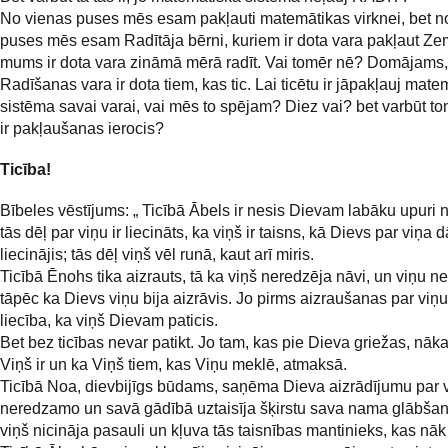
No vienas puses mēs esam pakļauti matemātikas virknei, bet no
puses mēs esam Radītāja bērni, kuriem ir dota vara pakļaut Ze
mums ir dota vara zināmā mērā radīt. Vai tomēr nē? Domājams,
Radīšanas vara ir dota tiem, kas tic. Lai ticētu ir jāpakļauj mate
sistēma savai varai, vai mēs to spējam? Diez vai? bet varbūt t
ir pakļaušanas ierocis?
Ticība!
Bībeles vēstījums: „ Ticībā Ābels ir nesis Dievam labāku upuri 
tās dēļ par viņu ir liecināts, ka viņš ir taisns, kā Dievs par viņa
liecinājis; tās dēļ viņš vēl runā, kaut arī miris.
Ticībā Ēnohs tika aizrauts, tā ka viņš neredzēja nāvi, un viņu n
tāpēc ka Dievs viņu bija aizrāvis. Jo pirms aizraušanas par viņu
liecība, ka viņš Dievam paticis.
Bet bez ticības nevar patikt. Jo tam, kas pie Dieva griežas, nākas
Viņš ir un ka Viņš tiem, kas Viņu meklē, atmaksā.
Ticībā Noa, dievbijīgs būdams, saņēma Dieva aizrādījumu par 
neredzamo un savā gādībā uztaisīja šķirstu sava nama glābšana
viņš nicināja pasauli un kļuva tās taisnības mantinieks, kas nāk 