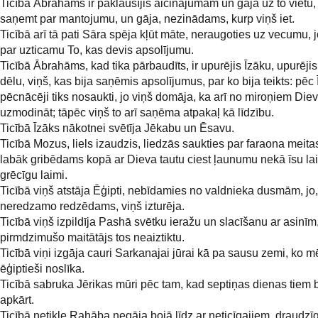
Ticībā Ābrahāms ir paklausījis aicinājumam un gāja uz to vietu
saņemt par mantojumu, un gāja, nezinādams, kurp viņš iet.
Ticībā arī tā pati Sāra spēja kļūt māte, neraugoties uz vecumu, j
par uzticamu To, kas devis apsolījumu.
Ticībā Ābrahāms, kad tika pārbaudīts, ir upurējis Īzāku, upurējis
dēlu, viņš, kas bija saņēmis apsolījumus, par ko bija teikts: pēc 
pēcnācēji tiks nosaukti, jo viņš domāja, ka arī no miroņiem Diev
uzmodināt; tāpēc viņš to arī saņēma atpakaļ kā līdzību.
Ticībā Īzāks nākotnei svētīja Jēkabu un Ēsavu.
Ticībā Mozus, liels izaudzis, liedzās saukties par faraona meita
labāk gribēdams kopā ar Dieva tautu ciest ļaunumu nekā īsu lai
grēcīgu laimi.
Ticībā viņš atstāja Ēģipti, nebīdamies no valdnieka dusmām, jo, 
neredzamo redzēdams, viņš izturēja.
Ticībā viņš izpildīja Pashā svētku ieražu un slacīšanu ar asinīm,
pirmdzimušo maitātājs tos neaiztiktu.
Ticībā viņi izgāja cauri Sarkanajai jūrai kā pa sausu zemi, ko m
ēģiptieši noslīka.
Ticībā sabruka Jērikas mūri pēc tam, kad septiņas dienas tiem b
apkārt.
Ticībā netikle Rahāba negāja bojā līdz ar neticīgajiem, draudzīg