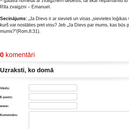
– gatava nomētāt ar zvaigznēm debesīs, lai tikai nepamanītu to
Rīta zvaigzni – Emanuel.
Secinājums:
„Ja Dievs ir ar sievieti un viņas „sievietes loģikas 
kurš var nostāties pret viņu? Jeb „Ja Dievs par mums, kas būs p
mums?”(Rom.8:31).
0
komentāri
Uzraksti, ko domā
Vārds:
E-pasts:
www:
Komentārs: