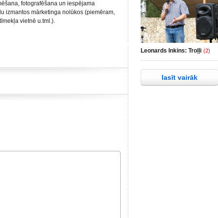
lmēšana, fotografēšana un iespējama
ālu izmantos mārketinga nolūkos (piemēram,
tīmekļa vietnē u.tml.).
Leonards Inkins: Troļļi
(2)
lasīt vairāk