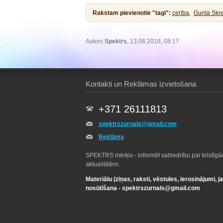
Rakstam pievienotie "tagi":
cerība,
Gunta Skre
Autors
Spektrs
, 13.06.2018, 08:17
Kontakti un Reklāmas izvietošana
+371 26111813
spektrszurnals@gmail.com
Reklāma
SPEKTRS mērķis - informēt sabiedrību par kristīg
aktualitātēm.
Materiālu (ziņas, raksti, vēstules, ierosinājumi, j
nosūtīšana -
spektrszurnals@gmail.com