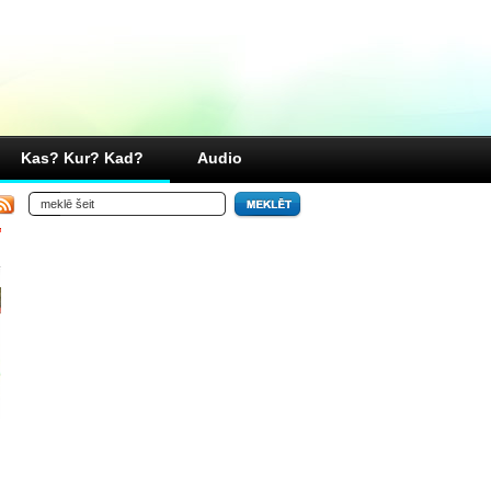
Kas? Kur? Kad?
Audio