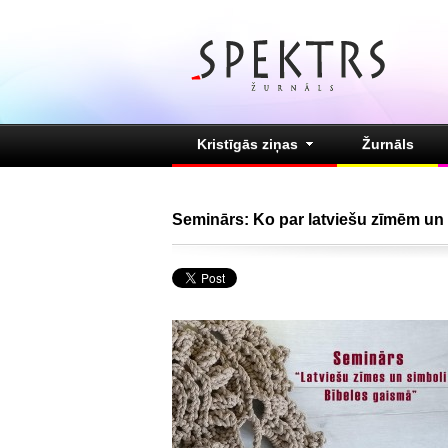
Kristīgās ziņas
Žurnāls
Seminārs: Ko par latviešu zīmēm un