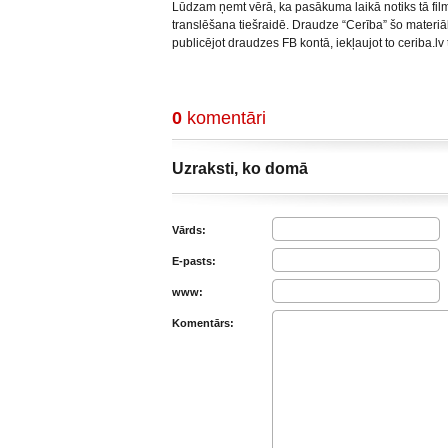
Lūdzam ņemt vērā, ka pasākuma laikā notiks tā fi
translēšana tiešraidē. Draudze “Cerība” šo materi
publicējot draudzes FB kontā, iekļaujot to ceriba.lv 
0
komentāri
Uzraksti, ko domā
Vārds:
E-pasts:
www:
Komentārs: