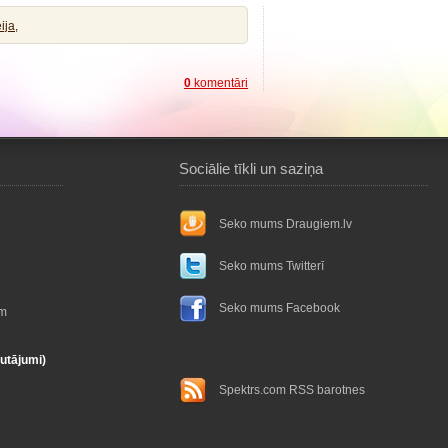
ija,
0
komentāri
Sociālie tīkli un saziņa
Seko mums Draugiem.lv
Seko mums Twitterī
Seko mums Facebook
ām
autājumi)
Spektrs.com RSS barotnes