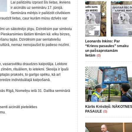
Lai palīdzētu izprast šīs lietas, ikviens
ir aicināts uz semināru 17. jūnijā.
Semināra mērķis ir palīdzēt cilvēkiem
eraudzīt lietas, caur kurām mūsu dzīvēs var
zīmi un sākotnējo jēgu. Dzirdēsim par simbolu
i. Pieskarsimies tādām tēmām kā: elku birzes,
ēšanu tajās. Dzirdēsim par senlatviešu
Leonards Inkins: Par
kultūrā, nemaz nenojaušot to patieso nozīmi.
“Krievu pasaules” smaku
un pašsaprotamām
lietām
(0)
e, vasarsvētku draudzes kalpotāja. Lektore
īmēm, rituāliem, to ietekmi. Skreija ir īpaši
tajās praksēs, to garīgo spēku, kā arī
eredze individuālajā kalpošanā.
pās Rīgā, Nometņu ielā 31. Dalība seminārā
Kārlis Krēsliņš: NĀKOTNE
senti aicināti pieteikties
PASAULE
(0)
rmu.