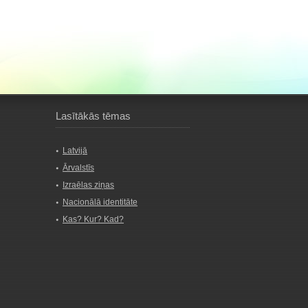
Lasītākās tēmas
Latvijā
Ārvalstīs
Izraēlas ziņas
Nacionālā identitāte
Kas? Kur? Kad?