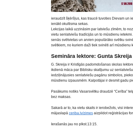
ieraudzīt šķēršļus, kas traucē tuvoties Dievam un i
ienākt okultisma sekas.
Lekcijas laikā uzzināsim par latviešu zīmēm, to no
vietu senlatviešu tradīcijās un to mūsdienu ietekm
senās svētvietas un arvien populārāko svētku svin
svētkiem, no kuriem daži tiek svinēti arī mūsdienu 
Semināra lektore: Gunta Skreija
G. Skreija ir Kristīgās padomdošanas skolas lektor
ikdienā māca par Biblisku skatījumu uz senlatviešu z
iedziļinājusies senlatviešu pagānu simbolos, piekop
mūsdienu izpausmēm. Kalpotājai ir desmit gadu pi
Pasākums notiks Vasarsvētku draudzē “Cerība” tel
bez maksas.
Sakarā ar to, ka vietu skaits ir ierobežots, visi intere
mājaslapā
ceriba.lv/zimes
aizpildot reģistrācijas fo
Ierašanās jau no plkst.13:15.