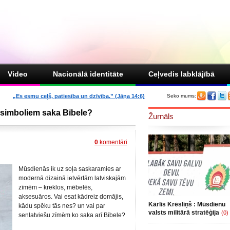
Video
Nacionālā identitāte
Ceļvedis labklājībā
„Es esmu ceļš, patiesība un dzīvība.” (Jāņa 14:6)
Seko mums:
 simboliem saka Bībele?
Žurnāls
0
komentāri
Mūsdienās ik uz soļa saskaramies ar
modernā dizainā ietvērtām latviskajām
zīmēm – kreklos, mēbelēs,
aksesuāros. Vai esat kādreiz domājis,
Kārlis Krēsliņš : Mūsdienu
kādu spēku tās nes? un vai par
valsts militārā stratēģija
(0)
senlatviešu zīmēm ko saka arī Bībele?