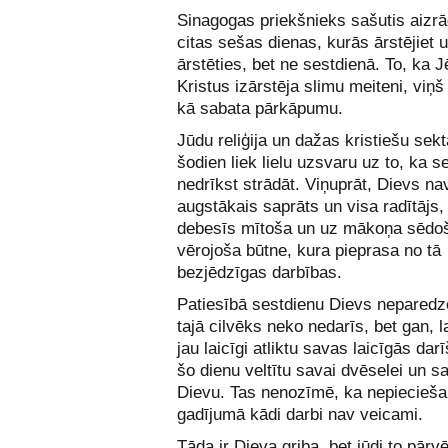
Sinagogas priekšnieks sašutis aizrād
citas sešas dienas, kurās ārstējiet 
ārstēties, bet ne sestdienā. To, ka 
Kristus izārstēja slimu meiteni, viņš
kā sabata pārkāpumu.
Jūdu reliģija un dažas kristiešu sekt
šodien liek lielu uzsvaru uz to, ka s
nedrīkst strādāt. Viņuprāt, Dievs na
augstākais saprāts un visa radītājs,
debesīs mītoša un uz mākoņa sēdoš
vērojoša būtne, kura pieprasa no tā
bezjēdzīgas darbības.
Patiesībā sestdienu Dievs neparedz
tajā cilvēks neko nedarīs, bet gan, l
jau laicīgi atliktu savas laicīgās da
šo dienu veltītu savai dvēselei un sa
Dievu. Tas nenozīmē, ka nepiecieš
gadījumā kādi darbi nav veicami.
Tāda ir Dieva griba, bet jūdi to pārv