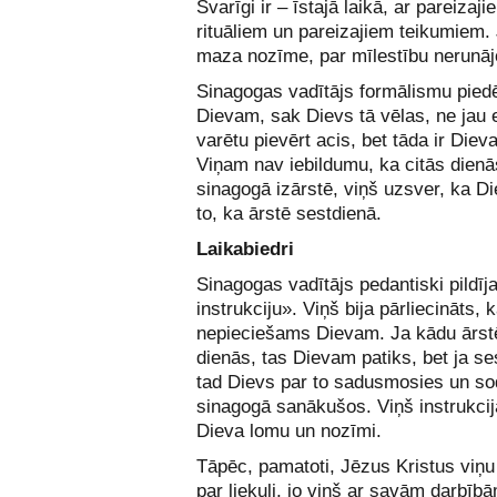
Svarīgi ir – īstajā laikā, ar pareizaji
rituāliem un pareizajiem teikumiem.
maza nozīme, par mīlestību nerunāj
Sinagogas vadītājs formālismu pied
Dievam, sak Dievs tā vēlas, ne jau 
varētu pievērt acis, bet tāda ir Dieva
Viņam nav iebildumu, ka citās dien
sinagogā izārstē, viņš uzsver, ka Die
to, ka ārstē sestdienā.
Laikabiedri
Sinagogas vadītājs pedantiski pildīj
instrukciju». Viņš bija pārliecināts, k
nepieciešams Dievam. Ja kādu ārst
dienās, tas Dievam patiks, bet ja se
tad Dievs par to sadusmosies un so
sinagogā sanākušos. Viņš instrukcija
Dieva lomu un nozīmi.
Tāpēc, pamatoti, Jēzus Kristus viņ
par liekuli, jo viņš ar savām darbī