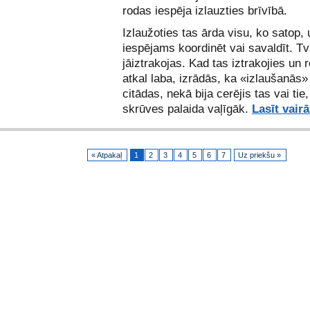
rodas iespēja izlauzties brīvībā.
Izlaužoties tas ārda visu, ko satop, 
iespējams koordinēt vai savaldīt. Tv
jāiztrakojas. Kad tas iztrakojies un
atkal laba, izrādās, ka «izlaušanās»
citādas, nekā bija cerējis tas vai tie
skrūves palaida vaļīgāk.
Lasīt vair
« Atpakaļ
1
2
3
4
5
6
7
Uz priekšu »