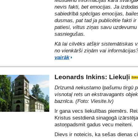
Mūsdienu informācijas karā svarīgā
nevis fakti, bet emocijas. Ja izdodas 
sabiedrībā spēcīgas emocijas, baile
dusmas, pat tad ja publicētie fakti ir 
patiesi, viltus ziņas savu uzdevumu 
sasniegušas.
Kā lai cilvēks atšķir sistemātiskas v
no vienkārši ziņām vai informācijas
vairāk
Leonards Inkins: Liekuļi
Drīzumā nekustamo īpašumu tirgū p
visnotaļ rets un ekstravagants objek
baznīca
. (Foto: Viesite.lv)
Ir gana vecs liekulības piemērs. Re
Kristus sestdienā sinagogā izārstēj
astoņpadsmit gadus vecu meiteni.
Dievs ir noteicis, ka sešas dienas c