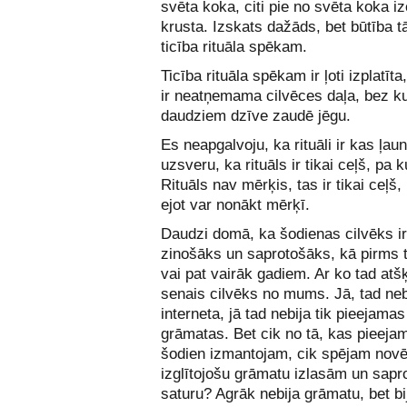
svēta koka, citi pie no svēta koka iz
krusta. Izskats dažāds, bet būtība tā
ticība rituāla spēkam.
Ticība rituāla spēkam ir ļoti izplatīta
ir neatņemama cilvēces daļa, bez k
daudziem dzīve zaudē jēgu.
Es neapgalvoju, ka rituāli ir kas ļau
uzsveru, ka rituāls ir tikai ceļš, pa k
Rituāls nav mērķis, tas ir tikai ceļš,
ejot var nonākt mērķī.
Daudzi domā, ka šodienas cilvēks i
zinošāks un saprotošāks, kā pirms 
vai pat vairāk gadiem. Ar ko tad atš
senais cilvēks no mums. Jā, tad neb
interneta, jā tad nebija tik pieejamas
grāmatas. Bet cik no tā, kas pieej
šodien izmantojam, cik spējam novē
izglītojošu grāmatu izlasām un sap
saturu? Agrāk nebija grāmatu, bet bi