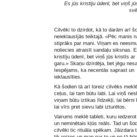
Es jūs kristīju ūdenī, bet viņš jū
svē
Cilvēki to dzirdot, kā to darām arī š
neieklausījās teiktajā. «Pēc manis 
stiprāks par mani. Viņam es neesmu
noliecies atraisīt sandaļu siksnas. E
kristīju ūdenī, bet viņš jūs kristīs ar
garu.» Skaņu dzirdēja, bet jēgu nesa
Iespējams, ka necentās saprast un
ieklausīties.
Kā šodien tā arī toreiz cilvēks mekl
ceļus, lai tam būtu labi. Lai viņš nesl
viņam būtu iztikas līdzekļi, lai bērni 
lai vīrs pret sievu labi izturētos.
Vairums meklē tableti, kuru iedzerot
un neminētais kļūs reāls. Tad un šo
cilvēki tic rituāla spēkam. Jāizdara 
tik reizes un man par to un no tā b