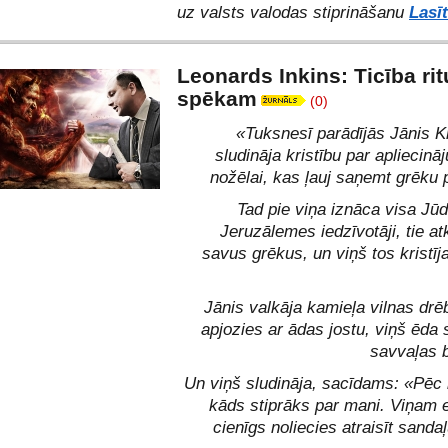
uz valsts valodas stiprināšanu
Lasīt
Leonards Inkins: Ticība rit
spēkam
(0)
«Tuksnesī parādījās Jānis Kr
sludināja kristību par apliecin
nožēlai, kas ļauj saņemt grēku 
Tad pie viņa iznāca visa Jūd
Jeruzālemes iedzīvotāji, tie atk
savus grēkus, un viņš tos kristī
Jānis valkāja kamieļa vilnas drē
apjozies ar ādas jostu, viņš ēda
savvaļas 
Un viņš sludināja, sacīdams: «Pēc
kāds stiprāks par mani. Viņam
cienīgs noliecies atraisīt sanda