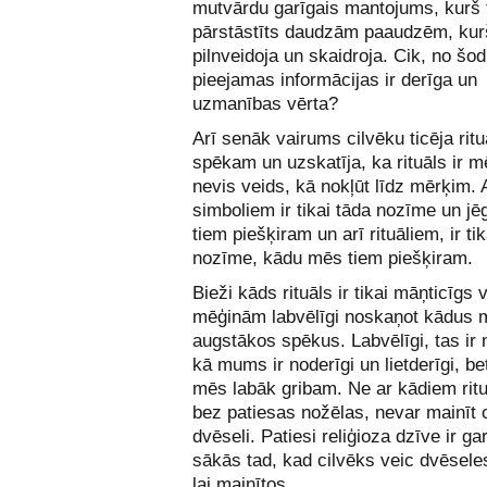
mutvārdu garīgais mantojums, kurš 
pārstāstīts daudzām paaudzēm, kurš 
pilnveidoja un skaidroja. Cik, no šod
pieejamas informācijas ir derīga un
uzmanības vērta?
Arī senāk vairums cilvēku ticēja ritu
spēkam un uzskatīja, ka rituāls ir m
nevis veids, kā nokļūt līdz mērķim. 
simboliem ir tikai tāda nozīme un jē
tiem piešķiram un arī rituāliem, ir ti
nozīme, kādu mēs tiem piešķiram.
Bieži kāds rituāls ir tikai māņticīgs 
mēģinām labvēlīgi noskaņot kādus 
augstākos spēkus. Labvēlīgi, tas ir 
kā mums ir noderīgi un lietderīgi, be
mēs labāk gribam. Ne ar kādiem ritu
bez patiesas nožēlas, nevar mainīt 
dvēseli. Patiesi reliģioza dzīve ir ga
sākās tad, kad cilvēks veic dvēseles
lai mainītos.