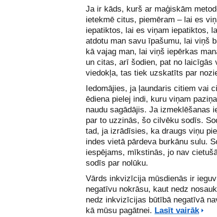
Ja ir kāds, kurš ar maģiskām meto
ietekmē citus, piemēram – lai es viņ
iepatiktos, lai es viņam iepatiktos, la
atdotu man savu īpašumu, lai viņš b
kā vajag man, lai viņš iepērkas man
un citas, arī šodien, pat no laicīgās
viedokļa, tas tiek uzskatīts par noz
Iedomājies, ja ļaundaris citiem vai c
ēdiena pielej indi, kuru viņam paziņ
naudu sagādājis. Ja izmeklēšanas i
par to uzzinās, šo cilvēku sodīs. So
tad, ja izrādīsies, ka draugs viņu pi
indes vietā pārdeva burkānu sulu. S
iespējams, mīkstinās, jo nav cietušā
sodīs par nolūku.
Vārds inkvizīcija mūsdienās ir ieguv
negatīvu nokrāsu, kaut nedz nosau
nedz inkvizīcijas būtībā negatīvā na
kā mūsu pagātnei.
Lasīt vairāk