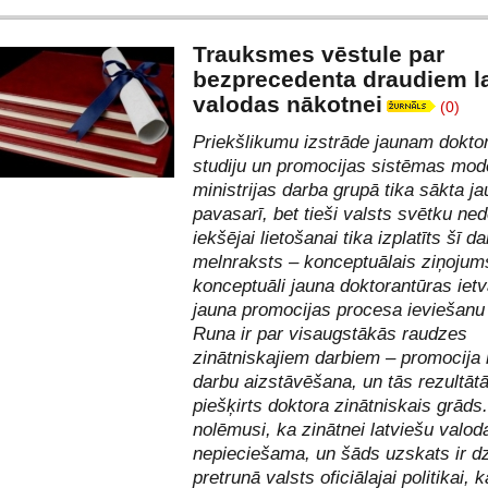
Trauksmes vēstule par
bezprecedenta draudiem l
valodas nākotnei
(0)
Priekšlikumu izstrāde jaunam dokto
studiju un promocijas sistēmas mod
ministrijas darba grupā tika sākta ja
pavasarī, bet tieši valsts svētku ned
iekšējai lietošanai tika izplatīts šī d
melnraksts – konceptuālais ziņojum
konceptuāli jauna doktorantūras iet
jauna promocijas procesa ieviešanu 
Runa ir par visaugstākās raudzes
zinātniskajiem darbiem – promocija 
darbu aizstāvēšana, un tās rezultātā
piešķirts doktora zinātniskais grāds.
nolēmusi, ka zinātnei latviešu valod
nepieciešama, un šāds uzskats ir dz
pretrunā valsts oficiālajai politikai, 