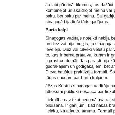
Ja labi pārzināt likumus, tos dažādi
kombinējot un skaidrojot melnu var 
baltu, bet baltu par melnu. Šai gadī
sinagogā bija tieši tāds gadījums.
Burta kalpi
Sinagogas vadītājs noteikti nebija b
un diez vai bija muļķis, jo sinagogas
ievēlēja. Diez vai cilvēki vēlētu par 
to, kas ir bērna prātā vai kuram ir g
izprast un domāt. Tas parasti bija k
gudrākajiem un godīgākajiem, bet ar
Dieva baušļus praktizēja formāli. Š
tādus saucam par burta kalpiem.
Jēzus Kristus sinagogas vadītāju pa
attieksmi publiski nosauca par liekul
Liekulība nav tikai nedomājoša rakst
pildīšana. Ir ganījumi, kad nākas br
lielāku, kā atļauts, ātrumu. Formāli