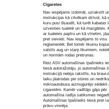
Cigaretes
Nav iespējams izdomāt, uzrakstīt un
instrukcijas kā cilvēkam dzīvot, kā e
kuru pusi šķaudīt, kā turēt kabatas 
uzvesties tualetē un kā mazgāties. K
ar tualetes papīru un kā vīrietim, jāa
pret sievieti. Nav iespējams to visu
reglamentēt. Bet tomēr likumu kopu
valstīs aug un starp likumiem, note
un normām rodas pretrunas.
Reiz ASV automašīnas īpašnieks ie
tiesā autoražotāju, jo automašīnas l
instrukcijā nebija rakstīts, ka brauco
laiku jāatrodas pie stūres un nedrīks
mikroautobusa aizmugurējo sēdekli
cigaretēm. Kamēr vadītājs gāja pēc
automašīna radīja satiksmes negad
Automašīnas īpašnieks tiesā pret ra
prāvu vinnēja.