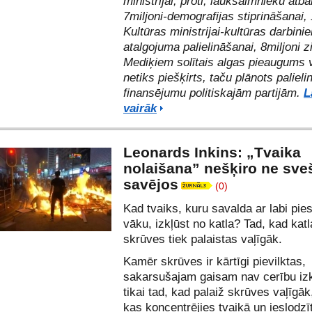
ministrijai, proti, lauksaimnieku atba
7miljoni-demografijas stiprināšanai, 
Kultūras ministrijai-kultūras darbini
atalgojuma palielināšanai, 8miljoni z
Mediķiem solītais algas pieaugums 
netiks piešķirts, taču plānots palieli
finansējumu politiskajām partijām.
L
vairāk
Leonards Inkins: „Tvaika
nolaišana” nešķiro ne sve
savējos
(0)
Kad tvaiks, kuru savalda ar labi pie
vāku, izkļūst no katla? Tad, kad kat
skrūves tiek palaistas vaļīgāk.
Kamēr skrūves ir kārtīgi pievilktas,
sakarsušajam gaisam nav cerību izk
tikai tad, kad palaiž skrūves vaļīgā
kas koncentrējies tvaikā un ieslodzīt