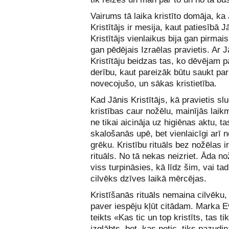
Vairums tā laika kristīto domāja, ka
Kristītājs ir mesija, kaut patiesībā J
Kristītājs vienlaikus bija gan pirmais 
gan pēdējais Izraēlas pravietis. Ar J
Kristītāju beidzas tas, ko dēvējam 
derību, kaut pareizāk būtu saukt par
novecojušo, un sākas kristietība.
Kad Jānis Kristītājs, kā pravietis sl
kristības caur nožēlu, mainījās laikm
ne tikai aicināja uz higiēnas aktu, tas
skalošanās upē, bet vienlaicīgi arī 
grēku. Kristību rituāls bez nožēlas ir
rituāls. No tā nekas neizriet. Āda n
viss turpināsies, kā līdz šim, vai ta
cilvēks dzīves laikā mērcējas.
Kristīšanās rituāls nemaina cilvēku, 
paver iespēju kļūt citādam. Marka E
teikts «Kas tic un top kristīts, tas ti
izglābts, bet, kas netic, tiks pazudi