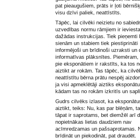
pat pieaugušiem, prāts ir ļoti bērniš
visu dzīvi paliek, neattīstīts.
Tāpēc, lai cilvēki neizietu no sabied
uzvedības normu rāmjiem ir ieviest
dažādas instrukcijas. Tiek pieņemti l
sienām un stabiem tiek piestiprināti
informējoši un brīdinoši uzraksti un
informatīvas plāksnītes. Piemēram,
pie eksponātiem ir rakstīts, ka tos n
aiztikt ar rokām. Tas tāpēc, ka cilvē
neattīstītu bērna prātu nespēj aizdo
ja visi apmeklētāji aiztiks eksponātu
kādam tas no rokām izkritīs un saplī
Gudrs cilvēks izlasot, ka eksponātu
aiztikt, teiks: Nu, kas par blēņām, t
tāpat ir saprotams, bet diemžēl arī 
nopietnākas lietas daudziem nav
acīmredzamas un pašsaprotamas. 
brīdināt un piekodināt, pat draudēt.