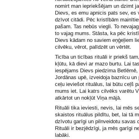
nomirt man iepriekšējam un dzimt j
Dievs, es emu apnicis pats sev, es 
dzīvot citādi. Pēc kristībām mainīti
pašam. Tas nebūs viegli. To nevaja
to vajag mums. Stāsta, ka pēc kristī
Dievs kādam no saviem eņģeļiem li
cilvēku, vērot, palīdzēt un vērtēt.
Ticība un ticības rituāli ir priekš tam
kļūtu, kā dievi ar mazo burtu. Lai ta
iespējams Dievs piedzima Betlēmē, k
Jordānas upē, izveidoja baznīcu un 
ceļu ieviešot rituālus, lai būtu ceļš 
mums iet. Lai katrs cilvēks varētu V
atkārtot un nokļūt Viņa mājā.
Rituāli tika ieviesti, nevis, lai mēs 
skaistos rituālus pildītu, bet, lai tā 
dzīvotu garīgi un pilnveidotu savas 
Rituāli ir bezjēdzīgi, ja mēs garīgi 
labāki.