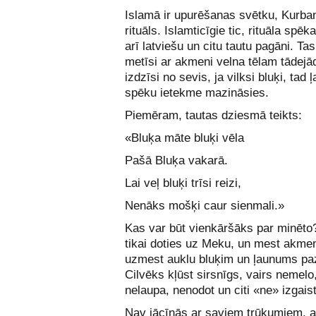
Islamā ir upurēšanas svētku, Kurba
rituāls. Islamticīgie tic, rituāla spēk
arī latviešu un citu tautu pagāni. Tas 
metīsi ar akmeni velna tēlam tādejād
izdzīsi no sevis, ja vilksi bluķi, tad 
spēku ietekme mazināsies.
Piemēram, tautas dziesmā teikts:
«Bluķa māte bluķi vēla
Pašā Bluķa vakarā.
Lai veļ bluķi trīsi reizi,
Nenāks mošķi caur sienmali.»
Kas var būt vienkāršāks par minēto?
tikai doties uz Meku, un mest akmeni
uzmest auklu bluķim un ļaunums pa
Cilvēks kļūst sirsnīgs, vairs nemelo
nelaupa, nenodot un citi «ne» izgaist
Nav jācīnās ar saviem trūkumiem, 