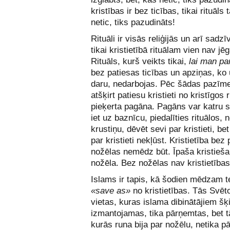
kristības ir bez ticības, tikai rituāls 
netic, tiks pazudināts!
Rituāli ir visās reliģijās un arī sadzī
tikai kristietībā rituālam vien nav jē
Rituāls, kurš veikts tikai,
lai man pa
bez patiesas ticības un apziņas, ko
daru, nedarbojas. Pēc šādas pazīm
atšķirt patiesu kristieti no kristīgos 
pieķerta pagāna. Pagāns var katru 
iet uz baznīcu, piedalīties rituālos, 
krustiņu, dēvēt sevi par kristieti, bet
par kristieti nekļūst. Kristietība bez
nožēlas nemēdz būt. Īpaša kristieša
nožēla. Bez nožēlas nav kristietības
Islams ir tapis, kā šodien mēdzam te
«save as»
no kristietības. Tās Svēt
vietas, kuras islama dibinātājiem šķ
izmantojamas, tika pārņemtas, bet t
kurās runa bija par nožēlu, netika p