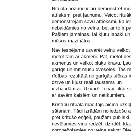
Rituāla nozīme ir arī demonstrēt m
attieksmi pret ļaunumu. Veicot rituā
demonstrējam savu attieksmi, ka ie
nebaidāmies no velna, bet ar to ir p
Pašiem jāmainās, lai kļūtu labāki u
mūsos mazinātos.
Nav iespējams uzvarēt velnu velkot 
metot tam ar akmeni. Pat, metot de
akmeņus un velkot bluķu kravu. Ļau
garīgs un mīt mūsu dvēselēs. Tas 
rīcības rezultātā no garīgās sfēras 
dzīvē un kļūst reāli taustāms un
«izbaudāms». Uzvarēt to var tikai 
ar savām kaislēm un netikumiem.
Kristību rituālā mācītājs aicina uzsp
sātanam. Tādi izrādām noliedzošu a
pret kritušo eņģeli, paužam publiski
nevēlamies viņu redzēt, dzirdēt, kla
norobežojamies no velna sakot: Diev