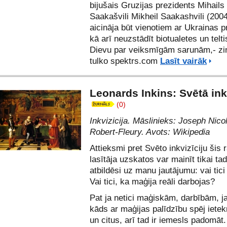
bijušais Gruzijas prezidents Mihails
Saakašvili
Mikheil Saakashvili
(2004
aicināja būt vienotiem ar Ukrainas p
kā arī neuzstādīt biotualetes un telti
Dievu par veiksmīgām sarunām,- zi
tulko spektrs.com
Lasīt vairāk
Leonards Inkins: Svētā ink
(0)
Inkvizicija. Māslinieks: Joseph Nico
Robert-Fleury. Avots: Wikipedia
Attieksmi pret Svēto inkvizīciju šis 
lasītāja uzskatos var mainīt tikai tad
atbildēsi uz manu jautājumu: vai tici
Vai tici, ka maģija reāli darbojas?
Pat ja netici maģiskām, darbībām, ja
kāds ar maģijas palīdzību spēj ietek
un citus, arī tad ir iemesls padomāt.