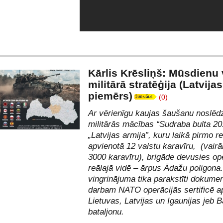
Kārlis Krēsliņš: Mūsdienu 
militārā stratēģija (Latvijas
piemērs)
(0)
Ar vērienīgu kaujas šaušanu noslēd
militārās mācības “Sudraba bulta 20
„Latvijas armija”, kuru laikā pirmo re
apvienotā 12 valstu karavīru, (vair
3000 karavīru), brigāde devusies op
reālajā vidē – ārpus Ādažu poligona
vingrinājuma tika parakstīti dokumen
darbam NATO operācijās sertificē a
Lietuvas, Latvijas un Igaunijas jeb Ba
bataljonu.