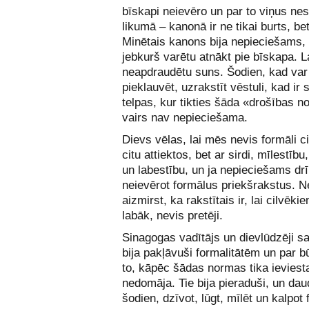
bīskapi neievēro un par to viņus nes
likumā – kanonā ir ne tikai burts, bet
Minētais kanons bija nepieciešams, 
jebkurš varētu atnākt pie bīskapa. L
neapdraudētu suns. Šodien, kad var 
pieklauvēt, uzrakstīt vēstuli, kad ir 
telpas, kur tikties šāda «drošības 
vairs nav nepieciešama.
Dievs vēlas, lai mēs nevis formāli ci
citu attiektos, bet ar sirdi, mīlestību,
un labestību, un ja nepieciešams dr
neievērot formālus priekšrakstus. N
aizmirst, ka rakstītais ir, lai cilvēki
labāk, nevis pretēji.
Sinagogas vadītājs un dievlūdzēji sa
bija pakļāvuši formalitātēm un par b
to, kāpēc šādas normas tika ieviest
nedomāja. Tie bija pieraduši, un dau
šodien, dzīvot, lūgt, mīlēt un kalpot 