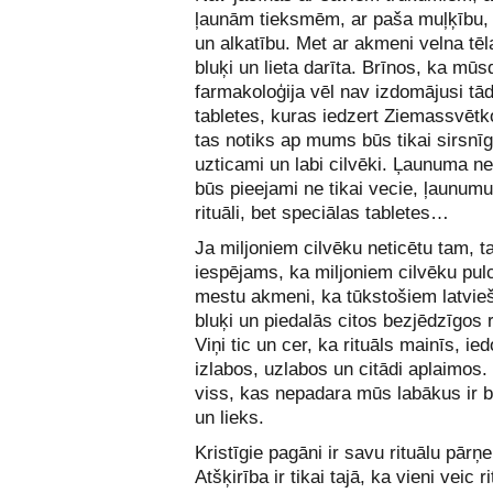
ļaunām tieksmēm, ar paša muļķību,
un alkatību. Met ar akmeni velna tēl
bluķi un lieta darīta. Brīnos, ka mūs
farmakoloģija vēl nav izdomājusi tā
tabletes, kuras iedzert Ziemassvētk
tas notiks ap mums būs tikai sirsnīg
uzticami un labi cilvēki. Ļaunuma ne
būs pieejami ne tikai vecie, ļaunum
rituāli, bet speciālas tabletes…
Ja miljoniem cilvēku neticētu tam, t
iespējams, ka miljoniem cilvēku pulc
mestu akmeni, ka tūkstošiem latvie
bluķi un piedalās citos bezjēdzīgos r
Viņi tic un cer, ka rituāls mainīs, ied
izlabos, uzlabos un citādi aplaimos.
viss, kas nepadara mūs labākus ir 
un lieks.
Kristīgie pagāni ir savu rituālu pārņe
Atšķirība ir tikai tajā, ka vieni veic r