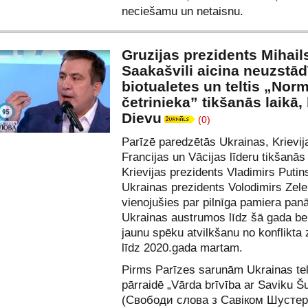
neciešamu un netaisnu.
Gruzijas prezidents Mihail
Saakašvili aicina neuzstād
biotualetes un teltis „Nor
četrinieka” tikšanās laikā, 
Dievu
(0)
Parīzē paredzētās Ukrainas, Krievij
Francijas un Vācijas līderu tikšanās 
Krievijas prezidents Vladimirs Putin
Ukrainas prezidents Volodimirs Zelen
vienojušies par pilnīga pamiera pa
Ukrainas austrumos līdz šā gada b
jaunu spēku atvilkšanu no konflikta
līdz 2020.gada martam.
Pirms Parīzes sarunām Ukrainas tel
pārraidē „Vārda brīvība ar Saviku Š
(Свободи слова з Савіком Шусте