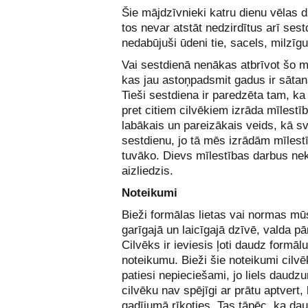
Šie mājdzīvnieki katru dienu vēlas d
tos nevar atstāt nedzirdītus arī sest
nedabūjuši ūdeni tie, sacels, milzīgu
Vai sestdienā nenākas atbrīvot šo m
kas jau astoņpadsmit gadus ir sāta
Tieši sestdiena ir paredzēta tam, ka
pret citiem cilvēkiem izrāda mīlestīb
labākais un pareizākais veids, kā sv
sestdienu, jo tā mēs izrādām mīlest
tuvāko. Dievs mīlestības darbus ne
aizliedzis.
Noteikumi
Bieži formālas lietas vai normas mū
garīgajā un laicīgajā dzīvē, valda p
Cilvēks ir ieviesis ļoti daudz formālu
noteikumu. Bieži šie noteikumi cilvē
patiesi nepieciešami, jo liels daudz
cilvēku nav spējīgi ar prātu aptvert,
gadījumā rīkoties. Tas tāpēc, ka da