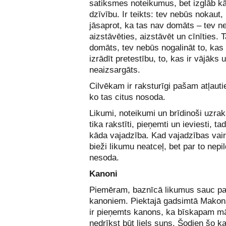
satiksmes noteikumus, bet izglāb 
dzīvību. Ir teikts: tev nebūs nokaut,
jāsaprot, ka tas nav domāts – tev n
aizstāvēties, aizstāvēt un cīnīties. T
domāts, tev nebūs nogalināt to, kas
izrādīt pretestību, to, kas ir vājāks 
neaizsargāts.
Cilvēkam ir raksturīgi pašam atļauti
ko tas citus nosoda.
Likumi, noteikumi un brīdinoši uzrak
tika rakstīti, pieņemti un ieviesti, ta
kāda vajadzība. Kad vajadzības vai
bieži likumu neatceļ, bet par to nepi
nesoda.
Kanoni
Piemēram, baznīcā likumus sauc pa
kanoniem. Piektajā gadsimtā Mako
ir pieņemts kanons, ka bīskapam m
nedrīkst būt liels suns. Šodien šo k