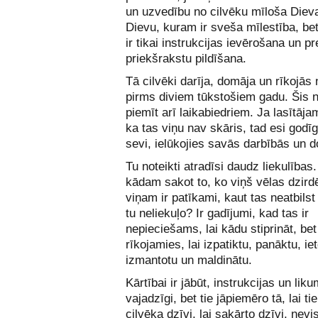
un uzvedību no cilvēku mīloša Diev
Dievu, kuram ir sveša mīlestība, be
ir tikai instrukcijas ievērošana un p
priekšrakstu pildīšana.
Tā cilvēki darīja, domāja un rīkojās 
pirms diviem tūkstošiem gadu. Šis 
piemīt arī laikabiedriem. Ja lasītāja
ka tas viņu nav skāris, tad esi godīg
sevi, ielūkojies savās darbībās un 
Tu noteikti atradīsi daudz liekulības.
kādam sakot to, ko viņš vēlas dzirdē
viņam ir patīkami, kaut tas neatbilst
tu neliekuļo? Ir gadījumi, kad tas ir
nepieciešams, lai kādu stiprināt, bet 
rīkojamies, lai izpatiktu, panāktu, i
izmantotu un maldinātu.
Kārtībai ir jābūt, instrukcijas un likum
vajadzīgi, bet tie jāpiemēro tā, lai ti
cilvēka dzīvi, lai sakārto dzīvi, nev