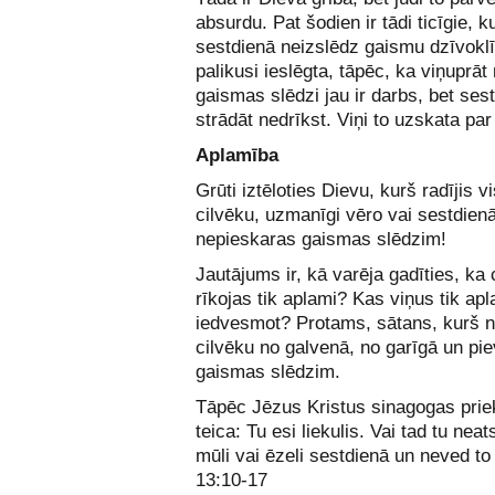
absurdu. Pat šodien ir tādi ticīgie, ku
sestdienā neizslēdz gaismu dzīvoklī,
palikusi ieslēgta, tāpēc, ka viņuprāt
gaismas slēdzi jau ir darbs, bet ses
strādāt nedrīkst. Viņi to uzskata par
Aplamība
Grūti iztēloties Dievu, kurš radījis 
cilvēku, uzmanīgi vēro vai sestdien
nepieskaras gaismas slēdzim!
Jautājums ir, kā varēja gadīties, ka 
rīkojas tik aplami? Kas viņus tik apl
iedvesmot? Protams, sātans, kurš 
cilvēku no galvenā, no garīgā un pi
gaismas slēdzim.
Tāpēc Jēzus Kristus sinagogas pri
teica: Tu esi liekulis. Vai tad tu nea
mūli vai ēzeli sestdienā un neved to
13:10-17