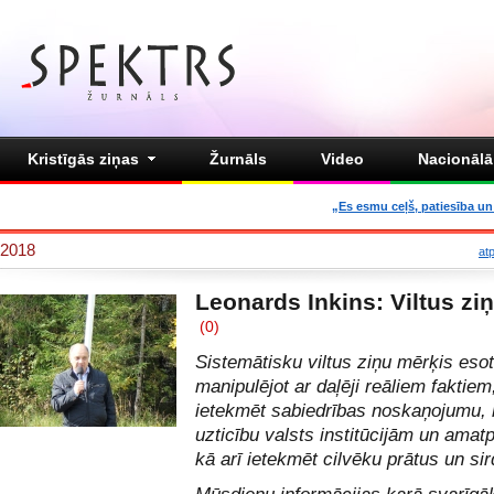
Kristīgās ziņas
Žurnāls
Video
Nacionālā 
„Es esmu ceļš, patiesība un 
2018
at
Leonards Inkins: Viltus zi
(0)
Sistemātisku viltus ziņu mērķis esot
manipulējot ar daļēji reāliem faktie
ietekmēt sabiedrības noskaņojumu,
uzticību valsts institūcijām un ama
kā arī ietekmēt cilvēku prātus un sir