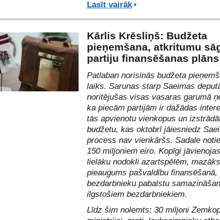
Lasīt vairāk
Kārlis Krēsliņš: Budžeta
pieņemšana, atkritumu sā
partiju finansēšanas plāns
Patlaban norisinās budžeta pieņem
laiks. Sarunas starp Saeimas deput
noritējušas visas vasaras garumā ņ
ka piecām partijām ir dažādas intere
tās apvienotu vienkopus un izstrādā
budžetu, kas oktobrī jāiesniedz Sae
process nav vienkāršs. Sadale notie
150 miljoniem eiro. Kopīgi jāvienoja
lielāku nodokli azartspēlēm, mazāk
pieaugums pašvaldību finansēšanā,
bezdarbnieku pabalstu samazināša
ilgstošiem bezdarbniekiem.
Līdz šim nolemts: 30 miljoni Zemko