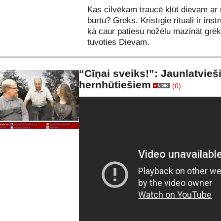
Kas cilvēkam traucē kļūt dievam ar
burtu? Grēks. Kristīgie rituāli ir ins
kā caur patiesu nožēlu mazināt grē
tuvoties Dievam.
“Cīņai sveiks!”: Jaunlatvieš
hernhūtiešiem
(0)