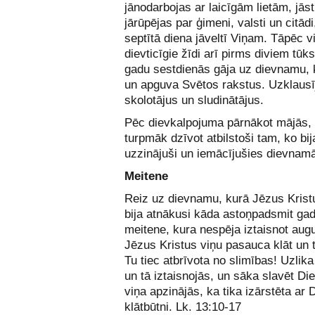
jānodarbojas ar laicīgām lietām, jās
jārūpējas par ģimeni, valsti un citādi
septītā diena jāveltī Viņam. Tāpēc vi
dievticīgie žīdi arī pirms diviem tūk
gadu sestdienās gāja uz dievnamu, k
un apguva Svētos rakstus. Uzklausī
skolotājus un sludinātājus.
Pēc dievkalpojuma pārnākot mājās,
turpmāk dzīvot atbilstoši tam, ko bij
uzzinājuši un iemācījušies dievnam
Meitene
Reiz uz dievnamu, kurā Jēzus Krist
bija atnākusi kāda astoņpadsmit ga
meitene, kura nespēja iztaisnot au
Jēzus Kristus viņu pasauca klāt un t
Tu tiec atbrīvota no slimības! Uzlika
un tā iztaisnojās, un sāka slavēt Die
viņa apzinājās, ka tika izārstēta ar 
klātbūtni. Lk. 13:10-17