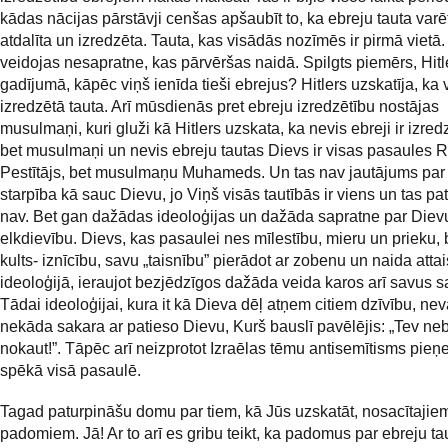
kādas nācijas pārstāvji cenšas apšaubīt to, ka ebreju tauta varē
atdalīta un izredzēta. Tauta, kas visādās nozīmēs ir pirmā vietā.
veidojas nesapratne, kas pārvēršas naidā. Spilgts piemērs, Hitl
gadījumā, kāpēc viņš ienīda tieši ebrejus? Hitlers uzskatīja, ka v
izredzētā tauta. Arī mūsdienās pret ebreju izredzētību nostājas
musulmaņi, kuri gluži kā Hitlers uzskata, ka nevis ebreji ir izred
bet musulmaņi un nevis ebreju tautas Dievs ir visas pasaules R
Pestītājs, bet musulmaņu Muhameds. Un tas nav jautājums par 
starpība kā sauc Dievu, jo Viņš visās tautībās ir viens un tas pat
nav. Bet gan dažādas ideoloģijas un dažāda sapratne par Diev
elkdievību. Dievs, kas pasaulei nes mīlestību, mieru un prieku, 
kults- iznīcību, savu „taisnību” pierādot ar zobenu un naida att
ideoloģijā, ieraujot bezjēdzīgos dažāda veida karos arī savus s
Tādai ideoloģijai, kura it kā Dieva dēļ atņem citiem dzīvību, nev
nekāda sakara ar patieso Dievu, Kurš bauslī pavēlējis: „Tev ne
nokaut!”. Tāpēc arī neizprotot Izraēlas tēmu antisemītisms pie
spēkā visā pasaulē.
Tagad paturpināšu domu par tiem, kā Jūs uzskatāt, nosacītajie
padomiem. Jā! Ar to arī es gribu teikt, ka padomus par ebreju ta