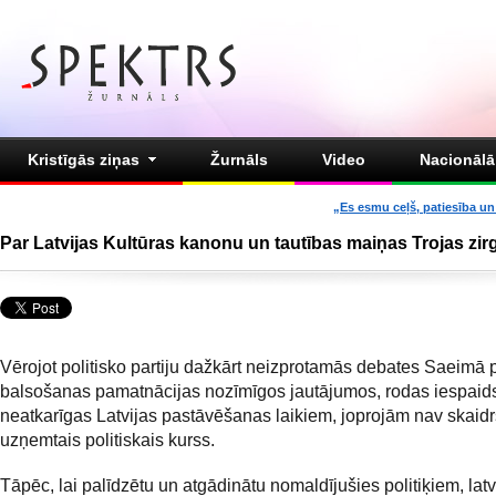
Kristīgās ziņas
Žurnāls
Video
Nacionālā 
„Es esmu ceļš, patiesība un 
Par Latvijas Kultūras kanonu un tautības maiņas Trojas zir
Vērojot politisko partiju dažkārt neizprotamās debates Saeimā 
balsošanas pamatnācijas nozīmīgos jautājumos, rodas iespaids
neatkarīgas Latvijas pastāvēšanas laikiem, joprojām nav skaidr
uzņemtais politiskais kurss.
Tāpēc, lai palīdzētu un atgādinātu nomaldījušies politiķiem, lat