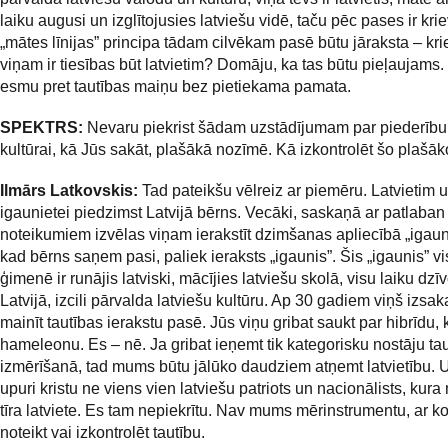
laiku augusi un izglītojusies latviešu vidē, taču pēc pases ir kri
„mātes līnijas” principa tādam cilvēkam pasē būtu jāraksta – kri
viņam ir tiesības būt latvietim? Domāju, ka tas būtu pieļaujams.
esmu pret tautības maiņu bez pietiekama pamata.
SPEKTRS:
Nevaru piekrist šādam uzstādījumam par piederību
kultūrai, kā Jūs sakāt, plašākā nozīmē. Kā izkontrolēt šo plašā
Ilmārs Latkovskis:
Tad pateikšu vēlreiz ar piemēru. Latvietim 
igaunietei piedzimst Latvijā bērns. Vecāki, saskaņā ar patlaba
noteikumiem izvēlas viņam ierakstīt dzimšanas apliecībā „igauni
kad bērns saņem pasi, paliek ieraksts „igaunis”. Šis „igaunis” vi
ģimenē ir runājis latviski, mācījies latviešu skolā, visu laiku dzīv
Latvijā, izcili pārvalda latviešu kultūru. Ap 30 gadiem viņš izsak
mainīt tautības ierakstu pasē. Jūs viņu gribat saukt par hibrīdu,
hameleonu. Es – nē. Ja gribat ieņemt tik kategorisku nostāju ta
izmērīšanā, tad mums būtu jālūko daudziem atņemt latvietību. U
upuri kristu ne viens vien latviešu patriots un nacionālists, kur
tīra latviete. Es tam nepiekrītu. Nav mums mērinstrumentu, ar ko
noteikt vai izkontrolēt tautību.