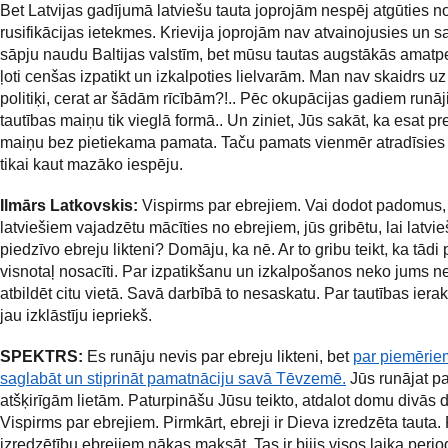
Bet Latvijas gadījumā latviešu tauta joprojām nespēj atgūties n
rusifikācijas ietekmes. Krievija joprojām nav atvainojusies un 
sāpju naudu Baltijas valstīm, bet mūsu tautas augstākās amatp
ļoti cenšas izpatikt un izkalpoties lielvarām. Man nav skaidrs uz
politiķi, cerat ar šādām rīcībām?!.. Pēc okupācijas gadiem runāj
tautības maiņu tik vieglā formā.. Un ziniet, Jūs sakāt, ka esat pr
maiņu bez pietiekama pamata. Taču pamats vienmēr atradīsies 
tikai kaut mazāko iespēju.
Ilmārs Latkovskis:
Vispirms par ebrejiem. Vai dodot padomus,
latviešiem vajadzētu mācīties no ebrejiem, jūs gribētu, lai latvieš
piedzīvo ebreju likteni? Domāju, ka nē. Ar to gribu teikt, ka tādi
visnotaļ nosacīti. Par izpatikšanu un izkalpošanos neko jums n
atbildēt citu vietā. Savā darbībā to nesaskatu. Par tautības ier
jau izklāstīju iepriekš.
SPEKTRS:
Es runāju nevis par ebreju likteni, bet
par piemērie
saglabāt un stiprināt pamatnāciju savā Tēvzemē.
Jūs runājat p
atšķirīgām lietām. Paturpināšu Jūsu teikto, atdalot domu divās d
Vispirms par ebrejiem. Pirmkārt, ebreji ir Dieva izredzēta tauta.
izredzētību ebrejiem nākas maksāt. Tas ir bijis visos laika perio