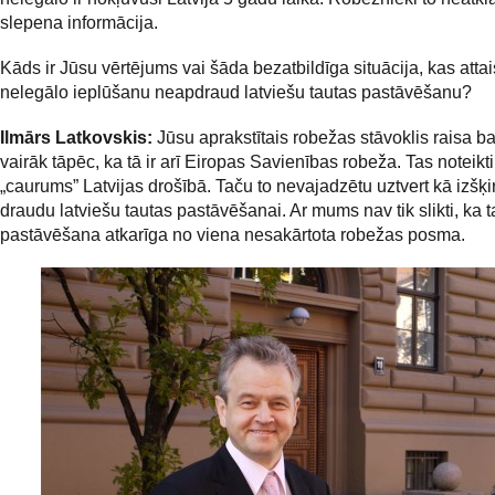
slepena informācija.
Kāds ir Jūsu vērtējums vai šāda bezatbildīga situācija, kas atta
nelegālo ieplūšanu neapdraud latviešu tautas pastāvēšanu?
Ilmārs Latkovskis:
Jūsu aprakstītais robežas stāvoklis raisa ba
vairāk tāpēc, ka tā ir arī Eiropas Savienības robeža. Tas noteikti 
„caurums” Latvijas drošībā. Taču to nevajadzētu uztvert kā izšķi
draudu latviešu tautas pastāvēšanai. Ar mums nav tik slikti, ka 
pastāvēšana atkarīga no viena nesakārtota robežas posma.