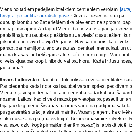
Viens no tādiem pēdējiem izteiktiem centieniem vērojami
jautā
brīvprātīgo tautības ierakstu pasē.
Gluži kā nesen iecerei par
dubultpilsonību no Zatleriešiem tika pievienoti neizprotami pap
un paplašinājumi. Arī tagad Vienotība un Zatlera partija uzreiz i
paplašinājumu tautības piešķiršanu „latvietis” cittautiešiem, ku
pilsonību un dzīvo Latvijā15 gadus. Nav saprotams, kā cilvēks 
pārtapt par hamiljonu, ar citas tautas identitāti, mentalitāti, un t.
maina krāsas, bet iekšējais saturs taču ir nemainīgs. Manuprāt,
cilvēks kļūst par kropli, hibrīdu vai pat klonu. Kāda ir Jūsu nostā
jautājumā?
Ilmārs Latkovskis:
Tautība ir ļoti būtiska cilvēka identitātes sa
Par piederību kādai noteiktai tautībai varam spriest pēc divām
Viena ir „asinspiederība”, otra ir piederība kādai kultūrai šā vā
nozīmē. Laikos, kad cilvēki mazāk pārvietojās pa pasauli un ar
bija jaukto ģimeņu, šīs abas pazīmes vairumā gadījuma sakrita
pusgadsimtā situācija strauji mainās. Varam pieņemt, ka cilvēka
strikti nosakāma pa „mātes līniju”. Bet iedomāsimies cilvēku cil
visu savu dzīvi kopš pirmajām dienām pavadījis latviskā vidē, iz
pārvalda latviešu valodu un kultūru, viņa tēvs ir latvietis, māte ar