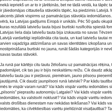
nekā iepriekš un ar to ir jārēķinās, bet ne tādā veidā, ka tāpēc
ir jāiedomājas cittautieša stāvoklis tāpēc, ka piedzimis Latvijā.
akcents jāliek vispirms uz pamatnācijas stāvokļa iedomāšanos
vērā, ka Latvijas gadījums Eiropā ir unikāls. Pēc 50 gadu okupā
kuras rezultātā latviešu tauta bijusi burtiski rusificēta spiestā f
Latvijas liela daļa latviešu tauta bija izskausta no savas Tēvz
Latvijā vardarbīgi ieplūdināta cita tauta, un kad latviešu tautai
arvien vajadzīga atdzimšana un savas identitātes izkopšana un
nostiprināšana burtiski no jauna, runāt šādās kategorijās ir nevē
savas tautas stāvokli.
Ja runā par kārtējo citu tautu žēlošanu uz pamatnācijas rēķina, 
padomājiet, cik tas jau ir bijis neskaitāmu reižu. Cik daudz atk
latviešu tauta jau ir pieļāvusi, piemēram, jauno pilsoņu pieņe
jautājumā. Cik daudz jaunpilsoņi runā latviski? Par kādu tautī
mēs te vispār varam runāt? Vai kāds vispār varētu iedomāties si
„pilsonis” pieprasītu autonomiju Latgalei? Vai kāds vispār varēt
iedomāties, ka valstsvīri noklusē? Vai kāds vispār varētu iedom
valsts drošības dienestam nav nekādas teikšanas? Vai kāds va
iedomāties, ka cilvēktiesības varētu pielīdzināt visatļautībai? T