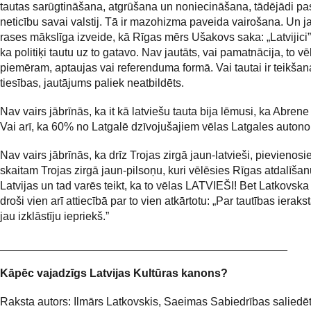
tautas sarūgtināšana, atgrūšana un noniecināšana, tādējādi pas
neticību savai valstij. Tā ir mazohizma paveida vairošana. Un 
rases mākslīga izveide, kā Rīgas mērs Ušakovs saka: „Latvijici
ka politiķi tautu uz to gatavo. Nav jautāts, vai pamatnācija, to vē
piemēram, aptaujas vai referenduma formā. Vai tautai ir teikšan
tiesības, jautājums paliek neatbildēts.
Nav vairs jābrīnās, ka it kā latviešu tauta bija lēmusi, ka Abrene
Vai arī, ka 60% no Latgalē dzīvojušajiem vēlas Latgales autono
Nav vairs jābrīnās, ka drīz Trojas zirgā jaun-latvieši, pievienosi
skaitam Trojas zirgā jaun-pilsoņu, kuri vēlēsies Rīgas atdalīša
Latvijas un tad varēs teikt, ka to vēlas LATVIEŠI! Bet Latkovsk
droši vien arī attiecībā par to vien atkārtotu: „Par tautības ierak
jau izklāstīju iepriekš.”
______________________________________________
Kāpēc vajadzīgs Latvijas Kultūras kanons?
Raksta autors: Ilmārs Latkovskis, Saeimas Sabiedrības saliedē