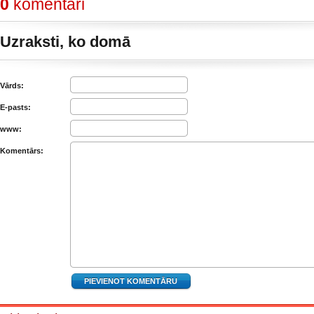
0
komentāri
Uzraksti, ko domā
Vārds:
E-pasts:
www:
Komentārs: