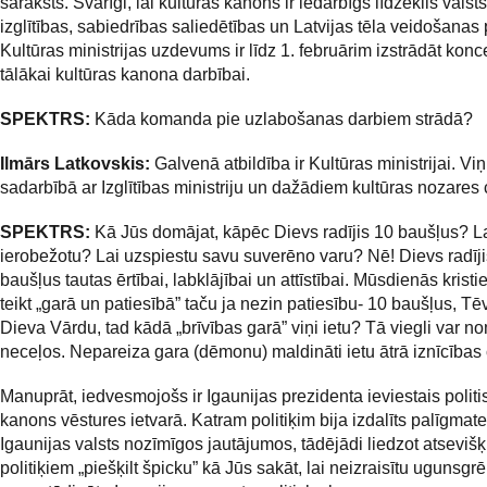
saraksts. Svarīgi, lai kultūras kanons ir iedarbīgs līdzeklis valsts
izglītības, sabiedrības saliedētības un Latvijas tēla veidošanas p
Kultūras ministrijas uzdevums ir līdz 1. februārim izstrādāt konc
tālākai kultūras kanona darbībai.
SPEKTRS:
Kāda komanda pie uzlabošanas darbiem strādā?
Ilmārs Latkovskis:
Galvenā atbildība ir Kultūras ministrijai. Viņ
sadarbībā ar Izglītības ministriju un dažādiem kultūras nozares 
SPEKTRS:
Kā Jūs domājat, kāpēc Dievs radījis 10 baušļus? L
ierobežotu? Lai uzspiestu savu suverēno varu? Nē! Dievs radīj
baušļus tautas ērtībai, labklājībai un attīstībai. Mūsdienās kristi
teikt „garā un patiesībā” taču ja nezin patiesību- 10 baušļus, Tēv
Dieva Vārdu, tad kādā „brīvības garā” viņi ietu? Tā viegli var no
neceļos. Nepareiza gara (dēmonu) maldināti ietu ātrā iznīcības 
Manuprāt, iedvesmojošs ir Igaunijas prezidenta ieviestais politi
kanons vēstures ietvarā. Katram politiķim bija izdalīts palīgmate
Igaunijas valsts nozīmīgos jautājumos, tādējādi liedzot atseviš
politiķiem „piešķilt špicku” kā Jūs sakāt, lai neizraisītu ugunsgr