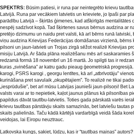
SPEKTRS:
Būsim patiesi, ir runa par neintegrēto krievu tautīb
Latvijā.
Runa par vecākiem latvietis un krieviete, jo īpaši par pl
parādību Latvijā – šķirtās ģimenes, kad atšķirīgās mentalitātes 
nespēj sadzīvot kopā. Tad šķirtenes savus bērnus audzina ar na
pretējo dzimumu un naidu pret valsti, kā arī bērns runā latviski,
viņu audzina Krievijas Federācijas domāšanas virzienā, bērns k
pilsoni un jaun-latvieti un Trojas zirgā sēžot realizē Krievijas 
misiju Latvijā. Ar šāda plāna realizēšanu mēs arī saskaramies 
redzamā formā 18 novembrī un 16 martā. Jo spilgti tas ir redz
kuras „svinēšana” ar katru gadu pieaug ģeometriskā progresijā. 
karogi, PSRS karogi , georgu lentītes, kā arī „atbrīvotāju” vieno
kurināšana pret savulaik „okupētajiem”. To realizē ne tikai pado
„iesprūdušie”, bet arī mūsu Latvijas jaunieši jaun-pilsoņi! Bet La
valsts varai ar to nepietiek, kaļot jaunus plānus kā pilsonības pi
papildus dāvāt tautību-latvietis. Toties gada pārskatā varēs ierak
krievu tautības pārstāvju skaits samazinās, bet latviešu tautas p
skaits palielinās. Taču kādā kārtējā vardarbīgā veidā šāda korel
veidojas, lai Eiropu neuztrauc.
Latkovska kungs, sakiet, lūdzu, kas ir “tautības maiņas” autors?