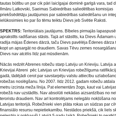
tautas būtību un par cik pāri laicīgajai dominē garīgā vara, tad d
Ilmāru Latkovski, Saeimas Sabiedrības saliedētības komisijas
priekšsēdētāju jautājumos par sabiedrības saliedēšanu un integ
ielūkosimies ko par šo tēmu teiktu Dievs jeb Svētie Raksti.
SPEKTRS:
Teritoriālais jautājums. Bībeles pirmajās lapaspusēs
aprakstīts radīšanas stāsts. Tajā arī stāstīts, ka Dievs Ādamam 
radīja mājas Ēdenes dārzā, taču Dievs pavēlēja Ēdenes dārza te
kopt un apsargāt no draudiem. Savas Tēvu zemes nosargāšana
Dievs nav atcēlis līdz pat mūsdienām.
Nācās redzēt Abrenes robežu starp Latviju un Krieviju. Latvija 
Krievijai Abreni pēc Latvijas un Krievijas robežlīguma ratifikāc
gadā, tādējādi cerot par savstarpēju valstu attiecību uzlabošan
robežas noslēgšanu. No 2007. līdz 2012. gadam robežu atdala 
metru izcirsta meža līnija. Pat elementārs žogs, kaut vai Latvijas 
robežā nav uzstādīts. Nav absolūti nekādas aizsardzības no ne
teroristu draudiem. Nav arī kontrolējams nelegālo nokļūšana no
Latvijas teritorijā. Robežnieki vien plāta rokas un sūdzas par ci
finansiālo resursu nepietiekamību. Nestādos priekšā, cik liels s
nelegālo ir nokļuvuši Latvijā 5 gadu laikā. Robežnieki to neatklā