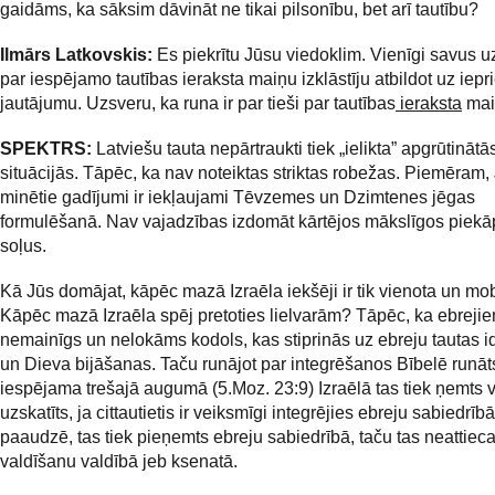
gaidāms, ka sāksim dāvināt ne tikai pilsonību, bet arī tautību?
Ilmārs Latkovskis:
Es piekrītu Jūsu viedoklim. Vienīgi savus 
par iespējamo tautības ieraksta maiņu izklāstīju atbildot uz iepr
jautājumu. Uzsveru, ka runa ir par tieši par tautības
ieraksta
mai
SPEKTRS:
Latviešu tauta nepārtraukti tiek „ielikta” apgrūtinātā
situācijās. Tāpēc, ka nav noteiktas striktas robežas. Piemēram,
minētie gadījumi ir iekļaujami Tēvzemes un Dzimtenes jēgas
formulēšanā. Nav vajadzības izdomāt kārtējos mākslīgos piek
soļus.
Kā Jūs domājat, kāpēc mazā Izraēla iekšēji ir tik vienota un mo
Kāpēc mazā Izraēla spēj pretoties lielvarām? Tāpēc, ka ebrejie
nemainīgs un nelokāms kodols, kas stiprinās uz ebreju tautas id
un Dieva bijāšanas. Taču runājot par integrēšanos Bībelē runāts,
iespējama trešajā augumā (5.Moz. 23:9) Izraēlā tas tiek ņemts v
uzskatīts, ja cittautietis ir veiksmīgi integrējies ebreju sabiedrīb
paaudzē, tas tiek pieņemts ebreju sabiedrībā, taču tas neattiec
valdīšanu valdībā jeb ksenatā.