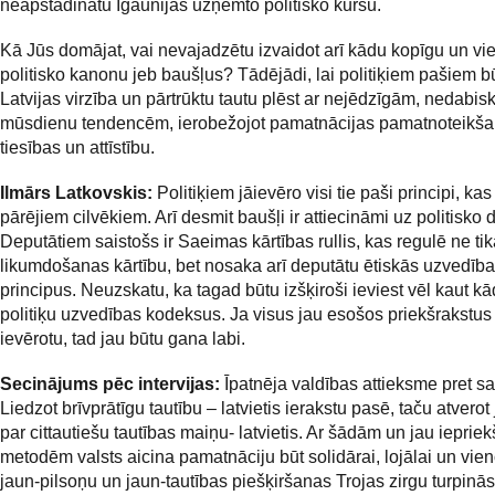
neapstādinātu Igaunijas uzņemto politisko kursu.
Kā Jūs domājat, vai nevajadzētu izvaidot arī kādu kopīgu un vi
politisko kanonu jeb baušļus? Tādējādi, lai politiķiem pašiem b
Latvijas virzība un pārtrūktu tautu plēst ar nejēdzīgām, nedabi
mūsdienu tendencēm, ierobežojot pamatnācijas pamatnoteikš
tiesības un attīstību.
Ilmārs Latkovskis:
Politiķiem jāievēro visi tie paši principi, ka
pārējiem cilvēkiem. Arī desmit baušļi ir attiecināmi uz politisko 
Deputātiem saistošs ir Saeimas kārtības rullis, kas regulē ne tik
likumdošanas kārtību, bet nosaka arī deputātu ētiskās uzvedīb
principus. Neuzskatu, ka tagad būtu izšķiroši ieviest vēl kaut k
politiķu uzvedības kodeksus. Ja visus jau esošos priekšrakstus p
ievērotu, tad jau būtu gana labi.
Secinājums pēc intervijas:
Īpatnēja valdības attieksme pret sa
Liedzot brīvprātīgu tautību – latvietis ierakstu pasē, taču atvero
par cittautiešu tautības maiņu- latvietis. Ar šādām un jau ieprie
metodēm valsts aicina pamatnāciju būt solidārai, lojālai un vieno
jaun-pilsoņu un jaun-tautības piešķiršanas Trojas zirgu turpinās