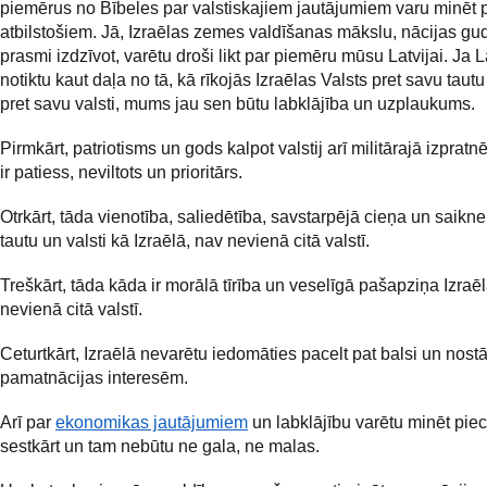
piemērus no Bībeles par valstiskajiem jautājumiem varu minēt 
atbilstošiem. Jā, Izraēlas zemes valdīšanas mākslu, nācijas gu
prasmi izdzīvot, varētu droši likt par piemēru mūsu Latvijai. Ja L
notiktu kaut daļa no tā, kā rīkojās Izraēlas Valsts pret savu tautu
pret savu valsti, mums jau sen būtu labklājība un uzplaukums.
Pirmkārt, patriotisms un gods kalpot valstij arī militārajā izprat
ir patiess, neviltots un prioritārs.
Otrkārt, tāda vienotība, saliedētība, savstarpējā cieņa un saikne
tautu un valsti kā Izraēlā, nav nevienā citā valstī.
Treškārt, tāda kāda ir morālā tīrība un veselīgā pašapziņa Izraē
nevienā citā valstī.
Ceturtkārt, Izraēlā nevarētu iedomāties pacelt pat balsi un nostā
pamatnācijas interesēm.
Arī par
ekonomikas jautājumiem
un labklājību varētu minēt piec
sestkārt un tam nebūtu ne gala, ne malas.