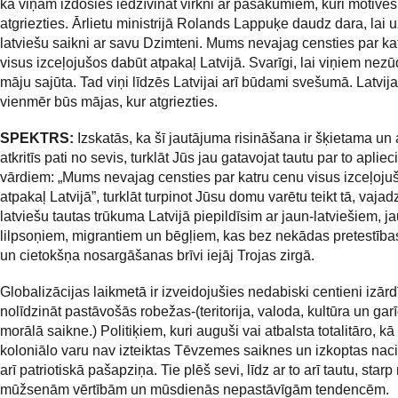
ka viņam izdosies iedzīvināt virkni ar pasākumiem, kuri motivēs
atgriezties. Ārlietu ministrijā Rolands Lappuķe daudz dara, lai u
latviešu saikni ar savu Dzimteni. Mums nevajag censties par ka
visus izceļojušos dabūt atpakaļ Latvijā. Svarīgi, lai viņiem nezū
māju sajūta. Tad viņi līdzēs Latvijai arī būdami svešumā. Latvij
vienmēr būs mājas, kur atgriezties.
SPEKTRS:
Izskatās, ka šī jautājuma risināšana ir šķietama un 
atkritīs pati no sevis, turklāt Jūs jau gatavojat tautu par to apliec
vārdiem: „Mums nevajag censties par katru cenu visus izceļoju
atpakaļ Latvijā”, turklāt turpinot Jūsu domu varētu teikt tā, vaja
latviešu tautas trūkuma Latvijā piepildīsim ar jaun-latviešiem, j
lilpsoņiem, migrantiem un bēgļiem, kas bez nekādas pretestības
un cietokšņa nosargāšanas brīvi iejāj Trojas zirgā.
Globalizācijas laikmetā ir izveidojušies nedabiski centieni izārd
nolīdzināt pastāvošās robežas-(teritorija, valoda, kultūra un garī
morālā saikne.) Politiķiem, kuri auguši vai atbalsta totalitāro, kā 
koloniālo varu nav izteiktas Tēvzemes saiknes un izkoptas naci
arī patriotiskā pašapziņa. Tie plēš sevi, līdz ar to arī tautu, starp
mūžsenām vērtībām un mūsdienās nepastāvīgām tendencēm.