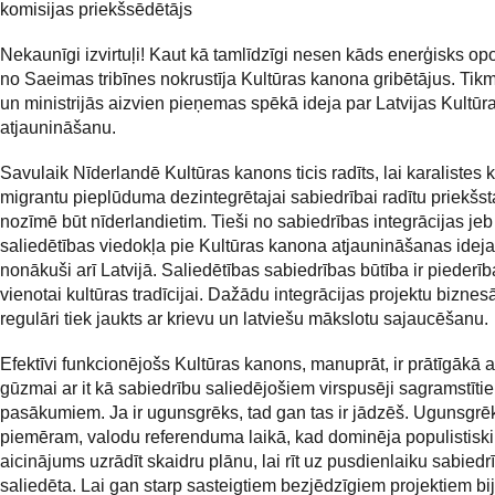
komisijas priekšsēdētājs
Nekaunīgi izvirtuļi! Kaut kā tamlīdzīgi nesen kāds enerģisks op
no Saeimas tribīnes nokrustīja Kultūras kanona gribētājus. Ti
un ministrijās aizvien pieņemas spēkā ideja par Latvijas Kultū
atjaunināšanu.
Savulaik Nīderlandē Kultūras kanons ticis radīts, lai karalistes 
migrantu pieplūduma dezintegrētajai sabiedrībai radītu priekšst
nozīmē būt nīderlandietim. Tieši no sabiedrības integrācijas jeb
saliedētības viedokļa pie Kultūras kanona atjaunināšanas idej
nonākuši arī Latvijā. Saliedētības sabiedrības būtība ir piederīb
vienotai kultūras tradīcijai. Dažādu integrācijas projektu biznes
regulāri tiek jaukts ar krievu un latviešu mākslotu sajaucēšanu.
Efektīvi funkcionējošs Kultūras kanons, manuprāt, ir prātīgākā a
gūzmai ar it kā sabiedrību saliedējošiem virspusēji sagramstīti
pasākumiem. Ja ir ugunsgrēks, tad gan tas ir jādzēš. Ugunsgrēk
piemēram, valodu referenduma laikā, kad dominēja populistiski
aicinājums uzrādīt skaidru plānu, lai rīt uz pusdienlaiku sabiedr
saliedēta. Lai gan starp sasteigtiem bezjēdzīgiem projektiem bij