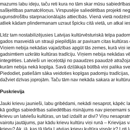
mazums labu ideju, taču reti kura no tām skar mūsu sabiedrība
sašķeltības pamatcēloņus. Virspusējie saliedētības projekti ne
ugunsdrošību starpnacionālajās attiecībās. Vienā vietā nodzēsīs
atliek kādam plindermanam uzraut špicku citā vietā, un atkal ies
Līdz tam nostabilizējusies Latvijas kultūrvēsturiskā telpa pado
gados masveidā un strauji piepildījās ar pavisam citas kultūras 
Viņiem nebija nekādas vajadzības apgūt tās zemes, kurā viņi i
gadsimtiem uzkrāto kultūras tradīciju. Viņiem nebija nekādas v
integrēties. Latvieši un ieceļotāji no paaudzes paaudzē atražoja
kurām nebija nekā kopīga. Savā dziļākajā būtībā viņi palika sve
Piedodiet, patiešām sāka veidoties kopīgas padomju tradīcijas,
dažviet dzīvas joprojām. Taču tām nav nekāda sakara ar kultūru
Puskrievija
Jauki krievu jaunieši, labu gribēdami, nekādi nesaprot, kāpēc l
kā godīgs sabiedrības saliedētības risinājums nav pieņemami s
krievu un latviešu kultūras, un tad izdalīt ar divi? Viņu nesapratni
vairotu jautājums, par kādu krievu kultūru viņi runā – Krievijas v
krievu? Ak, jā, kas tā tāda Latvijas krievu kultūra vispār ir? Ļoti 