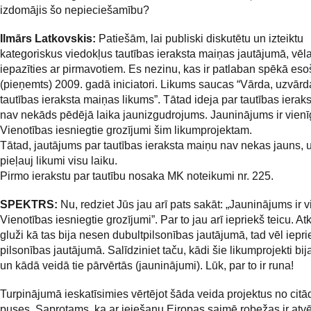
izdomājis šo nepieciešamību?
Ilmārs Latkovskis:
Patiešām, lai publiski diskutētu un izteiktu
kategoriskus viedokļus tautības ieraksta maiņas jautājumā, vē
iepazīties ar pirmavotiem. Es nezinu, kas ir patlaban spēkā es
(pieņemts) 2009. gadā iniciatori. Likums saucas “Vārda, uzvārd
tautības ieraksta maiņas likums”. Tātad ideja par tautības ierak
nav nekāds pēdējā laika jaunizgudrojums. Jauninājums ir vienī
Vienotības iesniegtie grozījumi šim likumprojektam.
Tātad, jautājums par tautības ieraksta maiņu nav nekas jauns, u
pieļauj likumi visu laiku.
Pirmo ierakstu par tautību nosaka MK noteikumi nr. 225.
SPEKTRS:
Nu, redziet Jūs jau arī pats sakāt: „Jauninājums ir v
Vienotības iesniegtie grozījumi”. Par to jau arī iepriekš teicu. Atk
gluži kā tas bija nesen dubultpilsonības jautājumā, tad vēl iepri
pilsonības jautājumā. Salīdziniet taču, kādi šie likumprojekti bij
un kādā veidā tie pārvērtās (jauninājumi). Lūk, par to ir runa!
Turpinājumā ieskatīsimies vērtējot šāda veida projektus no cit
puses. Saprotams, ka ar ieiešanu Eiropas saimē robežas ir atvē