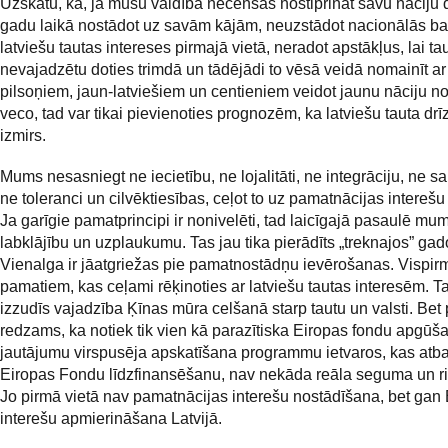
Uzskatu, ka, ja mūsu valdība necenšas nostiprināt savu nāciju 
gadu laikā nostādot uz savām kājām, neuzstādot nacionālās ba
latviešu tautas intereses pirmajā vietā, neradot apstākļus, lai tau
nevajadzētu doties trimdā un tādējādi to vēsā veidā nomainīt ar
pilsoņiem, jaun-latviešiem un centieniem veidot jaunu nāciju n
veco, tad var tikai pievienoties prognozēm, ka latviešu tauta dr
izmirs.
Mums nesasniegt ne iecietību, ne lojalitāti, ne integrāciju, ne sa
ne toleranci un cilvēktiesības, ceļot to uz pamatnācijas interešu
Ja garīgie pamatprincipi ir nonivelēti, tad laicīgajā pasaulē mu
labklājību un uzplaukumu. Tas jau tika pierādīts „treknajos” gad
Vienalga ir jāatgriežas pie pamatnostādņu ievērošanas. Vispirm
pamatiem, kas ceļami rēķinoties ar latviešu tautas interesēm. Ta
izzudīs vajadzība Ķīnas mūra celšanā starp tautu un valsti. Bet 
redzams, ka notiek tik vien kā parazītiska Eiropas fondu apgūš
jautājumu virspusēja apskatīšana programmu ietvaros, kas atb
Eiropas Fondu līdzfinansēšanu, nav nekāda reāla seguma un r
Jo pirmā vietā nav pamatnācijas interešu nostādīšana, bet gan
interešu apmierināšana Latvijā.