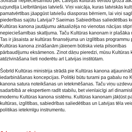
Šovasar nepieciešamību pēc Latvijas kultūras vērtību groza atk
uzjundīja Lielbritānijas latvieši. Viņi vaicāja, kuras latviskās kul
pamatvērtības jāapgūst latviešu diasporas bērniem, lai viņi sag
piederības sajūtu Latvijai? Saeimas Sabiedrības saliedētības k
Kultūras kanona jautājumu aktualizēja no vienotas nācijas stip
nepieciešamības skatījuma. Taču Kultūras kanonam ir plašāka
Tas ir jāsaista ar kultūras finansējuma un izglītības programmu p
Kultūras kanona zināšanām jāieņem būtiska vieta pilsonības
pārbaudījumu eksāmenos. Zinot dāņu pieredzi, mūsu Kultūras
atdzīvināšana lieti noderētu arī Latvijas institūtam.
Šobrīd Kultūras ministrija strādā pie Kultūras kanona atjaunin
iedarbināšanas koncepcijas. Politiķi būtu turami pa gabalu no 
kanona satura noteikšanas un ietekmēšanas. Taču viņu uzdevu
sadarbībā ar ekspertiem radīt stabilu, bet vienlaicīgi arī dinami
modernu Kultūras kanona sistēmu. Kultūras kanonam jākļūst pa
kultūras, izglītības, sabiedrības saliedētības un Latvijas tēla v
politikas ietekmīgu instrumentu.