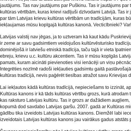
jautājums. Tas nav jautājums par Puškinu. Tas ir jautājums par
kultūras vērtībām, kuras krievi radījuši dzīvodami Latvijā. Tas ir
par tām Latvijas krievu kultūras vērtībām un tradīcijām, kuras bū
iekļaujamas mūsu kopīgajā kultūras kanonā. Vecticībnieki? Var
Latvijas valstij nav jēgas, ja to uztveram kā kaut kādu Puskrievij
ir zeme ar savu gadsimtiem veidojušos kultūrvēsturisko tradīciju
dominējošā ir latviešu etniskā tradīcija, taču tajā ir vieta īpatni
ebreju, krievu u.c. kultūru akcentiem. Tas ir mūsu kopīgās Latvij
pamats, kuram aicināti pievienoties visi ienācēji un viņu pēcnāc
Integrēties nozīmē radoši iekļauties gadsimtu gaitā pastāvošajā
kultūras tradīcijā, nevis paģērēt tiesības atražot savu Krievijas d
Lai iekļautos kādā kultūras tradīcijā, nepieciešams to izzināt, ap
Kultūras kanons ir kā tāds kultūras vērtību grozs, kurā atrodam t
kas raksturo Latvijas kultūru. Tas ir grozs ar dažādiem augļiem, 
kopumā dod savdabo Latvijas garšu. 2007. gadā ar Kultūras min
gādību tika izveidots Latvijas kultūras kanons. Diemžēl labi iec
izveidotais Latvijas kultūras kanons jau vairākus gadus atstāts