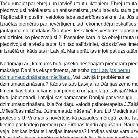
Taču runājot par ebreju un latviešu tautu likteņiem. Ebreju tauta
piedzīvojusi holokaustu un antisemītismu, taču latviešu tauta g
Tāpēc abām pusēm, veidotos laba sadarbības saikne. Ja, Jūs u
Izraēlas piemērus par nevērtīgiem, tad rekomendēju ieskatīties 
jautājumā no citādākas šķautnes. Ieskatieties vēstures lapasp
salīdziniet, ko piedzīvojusi 2. Pasaules kara laikā ebreju tauta 
piedzīvojusi latviešu tauta. Un, tad salīdziniet, kāds dzīves līm
ir Izraēlā un kāds tas ir Latvijā. Manuprāt, tas ir ļoti pat uzskat
Nedomāju arī, ka mums būtu jāseko nesenajam piemēram pieda
mākslīgā Dānijas eksperimentā, attiecībā
par Latvijas bērnu
dzimumaudzināšanas mācīšanu.
Vai Latvijā ir problēmas ar
dzimumaudzināšanu? Kāds sakars Latvijai ar Dānijas zemo mo
līmeni, kas būtu liekams par piemēru un jāpielāgo Latvijai? Man
būtu jābūt otrādi, Latvijai kas pamācāms Dānijai par veselīgu
dzimumaudzināšanu izlaižot dāņu valodā psihoterapeita J.Zālī
„Mīlestības mācība. Dzimumaudzināšana”, kuru LU Medicīnas f
profesors U. Vikmanis novērtējis kā pasaules mērogā izcilu. Tas
liecina par kārtējo piemēru par Eiropas fondu apgūšanu. Naud
vējā, bet kas izdarīts Latvijas interesēs? Latvijas valsts vara uzv