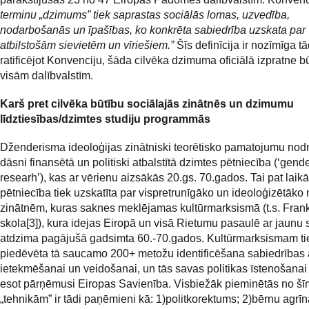
terminu „dzimums” tiek saprastas sociālās lomas, uzvedība,
nodarbošanās un īpašības, ko konkrēta sabiedrība uzskata par
atbilstošām sievietēm un vīriešiem.”
Šīs definīcija ir nozīmīga tā
ratificējot Konvenciju, šāda cilvēka dzimuma oficiālā izpratne b
visām dalībvalstīm.
Karš pret cilvēka būtību sociālajās zinātnēs un dzimumu
līdztiesības/dzimtes studiju programmās
Dženderisma ideoloģijas zinātniski teorētisko pamatojumu nod
dāsni finansētā un politiski atbalstītā dzimtes pētniecība (‘gend
researh’), kas ar vērienu aizsākās 20.gs. 70.gados. Tai pat laik
pētniecība tiek uzskatīta par vispretrunīgāko un ideoloģizētāko
zinātnēm, kuras saknes meklējamas kultūrmarksismā (t.s. Frank
skola[3]), kura idejas Eiropā un visā Rietumu pasaulē ar jaunu
atdzima pagājušā gadsimta 60.-70.gados. Kultūrmarksismam ti
piedēvēta tā saucamo 200+ metožu identificēšana sabiedrības
ietekmēšanai un veidošanai, un tās savas politikas īstenošanai 
esot pārņēmusi Eiropas Savienība. Visbiežāk pieminētās no šī
„tehnikām” ir tādi paņēmieni kā: 1)politkorektums; 2)bērnu agrīn