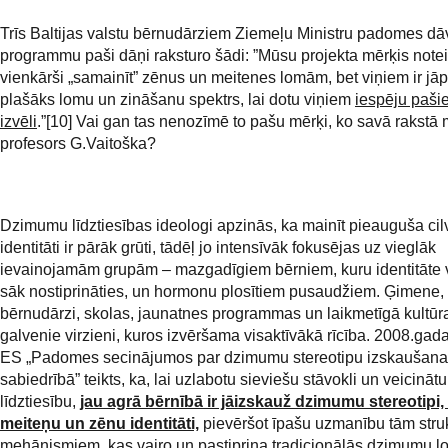
Trīs Baltijas valstu bērnudārziem Ziemeļu Ministru padomes dā
programmu paši dāņi raksturo šādi: ”Mūsu projekta mērķis notei
vienkārši „samainīt” zēnus un meitenes lomām, bet viņiem ir jā
plašāks lomu un zināšanu spektrs, lai dotu viņiem
iespēju pašie
izvēli
.”[10] Vai gan tas nenozīmē to pašu mērķi, ko savā rakstā 
profesors G.Vaitoška?
Dzimumu līdztiesības ideologi apzinās, ka mainīt pieauguša ci
identitāti ir pārāk grūti, tādēļ jo intensīvāk fokusējas uz vieglāk
ievainojamām grupām – mazgadīgiem bērniem, kuru identitāte v
sāk nostiprināties, un hormonu plosītiem pusaudžiem. Ģimene,
bērnudārzi, skolas, jaunatnes programmas un laikmetīgā kultūra
galvenie virzieni, kuros izvēršama visaktīvākā rīcība. 2008.gada
ES „Padomes secinājumos par dzimumu stereotipu izskaušana
sabiedrībā” teikts, ka, lai uzlabotu sieviešu stāvokli un veicinā
līdztiesību,
jau agrā bērnībā ir jāizskauž dzimumu stereotipi,
meiteņu un zēnu identitāti,
pievēršot īpašu uzmanību tām stru
mehānismiem, kas vairo un pastiprina tradicionālās dzimumu 