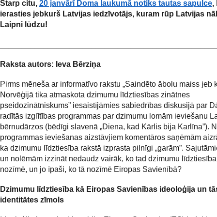
Starp citu,
20 janvārī Doma laukumā notiks tautas sapulce
,
ierasties jebkurš Latvijas iedzīvotājs, kuram rūp Latvijas nā
Laipni lūdzu!
_________________________________________________
Raksta autors: Ieva Bērziņa
Pirms mēneša ar informatīvo rakstu „Saindēto ābolu maiss jeb 
Norvēģijā tika atmaskota dzimumu līdztiesības zinātnes
pseidozinātniskums” iesaistījāmies sabiedrības diskusijā par D
radītās izglītības programmas par dzimumu lomām ieviešanu La
bērnudārzos (bēdīgi slavenā „Diena, kad Kārlis bija Karlīna”). 
programmas ieviešanas aizstāvjiem komentāros saņēmām aizr
ka dzimumu līdztiesība rakstā izprasta pilnīgi „garām”. Sajutāmi
un nolēmām izzināt nedaudz vairāk, ko tad dzimumu līdztiesība 
nozīmē, un jo īpaši, ko tā nozīmē Eiropas Savienībā?
Dzimumu līdztiesība kā Eiropas Savienības ideoloģija un tā
identitātes zīmols