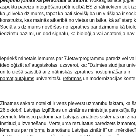
pētījumu jomās kā personālā tā saturā.
Rokasgrāmatā [8]pa
aspektu pareizu integrēšanu pētniecībā ES zinātniekiem tiek izs
ka „cilvēka dzimums, tāpat kā pati sievišķība un vīrišķība ir soci
konstrukts, kas mainās atkarībā no vietas un laika, kā arī starp 
Sociālais dzimums novēršas no izpratnes par dzimumu kā biolo
iedzimtu pazīmi, un dod signālu, ka bioloģija vai anatomija nav l
Iepriekš minētais lēmums par 7.ietavrprogrammu paredz vēl vai
ideoloģizēt arī augstskolas, uzsverot, ka: ”Dzimtes studijas univ
un to ciešā saistībā ar zinātniskās izpratnes nostiprināšanu
ir
pamatjautājums
universitāšu
reformas
un modernizācijas kontek
Zinātnes sakarā noteikti ir vērts pievērst uzmanību faktam, ka šā
26.oktobrī, Latvijas Izglītības un zinātnes ministrija parakstīja l
Ziemeļu Ministru padomi par Latvijas zinātnes sistēmas un zinā
institūciju izvērtēšanu. Vērtējuma rezultātus paredzēts izmantot
lēmumus par
reformu
īstenošanu Latvijas zinātnē” un „mērķtiec