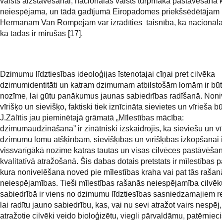
valsts aizstāvēšanai, nacionālas valsts turpmāka pastāvēšana k
neiespējama, un tādā gadījumā Eiropadomes priekšsēdētājam
Hermanam Van Rompejam var izrādīties taisnība, ka nacionālas
kā tādas ir mirušas [17].
Dzimumu līdztiesības ideoloģijas īstenotajai cīņai pret cilvēka
dzimumidentitāti un katram dzimumam atbilstošām lomām ir būt
nozīme, lai gūtu panākumus jaunas sabiedrības radīšanā. Noni
vīrišķo un sievišķo, faktiski tiek iznīcināta sievietes un vīrieša bū
J.Zālītis jau pieminētajā grāmatā „Mīlestības mācība:
dzimumaudzināšana” ir zinātniski izskaidrojis, ka sieviešu un vī
dzimumu lomu atšķirībām, sievišķības un vīrišķības izkopšanai i
vissvarīgākā nozīme katras tautas un visas cilvēces pastāvēša
kvalitatīvā atražošanā. Šis dabas dotais pretstats ir mīlestības 
kura nonivelēšana noved pie mīlestības kraha vai pat tās rašan
neiespējamības. Tieši mīlestības rašanās neiespējamība cilvēk
sabiedrībā ir viens no dzimumu līdztiesības sasniedzamajiem re
lai radītu jauno sabiedrību, kas, vai nu sevi atražot vairs nespēj, 
atražotie cilvēki veido bioloģizētu, viegli pārvaldāmu, patērnieci