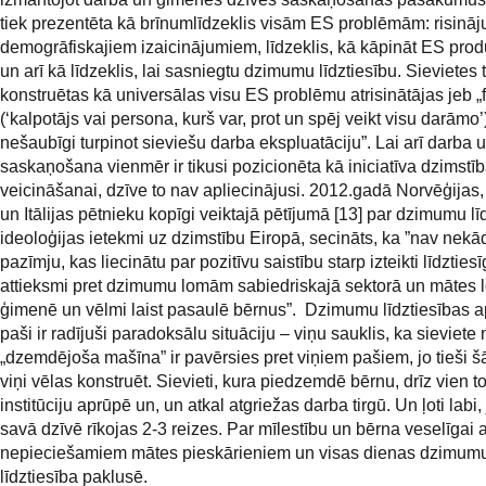
tiek prezentēta kā brīnumlīdzeklis visām ES problēmām: risinā
demogrāfiskajiem izaicinājumiem, līdzeklis, kā kāpināt ES produk
un arī kā līdzeklis, lai sasniegtu dzimumu līdztiesību. Sievietes 
konstruētas kā universālas visu ES problēmu atrisinātājas jeb „
(‘kalpotājs vai persona, kurš var, prot un spēj veikt visu darāmo’
nešaubīgi turpinot sieviešu darba ekspluatāciju”. Lai arī darba
saskaņošana vienmēr ir tikusi pozicionēta kā iniciatīva dzimstī
veicināšanai, dzīve to nav apliecinājusi. 2012.gadā Norvēģijas,
un Itālijas pētnieku kopīgi veiktajā pētījumā [13] par dzimumu l
ideoloģijas ietekmi uz dzimstību Eiropā, secināts, ka ”nav nekā
pazīmju, kas liecinātu par pozitīvu saistību starp izteikti līdzties
attieksmi pret dzimumu lomām sabiedriskajā sektorā un mātes
ģimenē un vēlmi laist pasaulē bērnus”. Dzimumu līdztiesības a
paši ir radījuši paradoksālu situāciju – viņu sauklis, ka sieviete
„dzemdējoša mašīna” ir pavērsies pret viņiem pašiem, jo tieši šā
viņi vēlas konstruēt. Sievieti, kura piedzemdē bērnu, drīz vien 
institūciju aprūpē un, un atkal atgriežas darba tirgū. Un ļoti labi, 
savā dzīvē rīkojas 2-3 reizes. Par mīlestību un bērna veselīgai at
nepieciešamiem mātes pieskārieniem un visas dienas dzimum
līdztiesība paklusē.