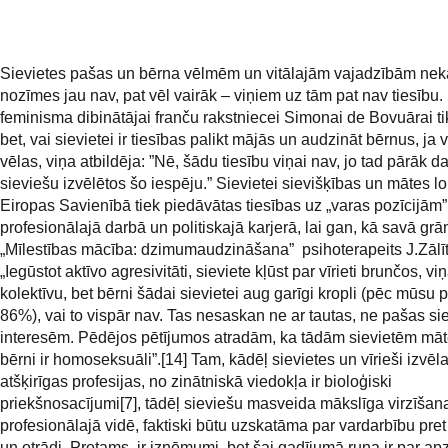
Sievietes pašas un bērna vēlmēm un vitālajām vajadzībām nek
nozīmes jau nav, pat vēl vairāk – viņiem uz tām pat nav tiesību.
feminisma dibinātājai franču rakstniecei Simonai de Bovuārai tik
bet, vai sievietei ir tiesības palikt mājās un audzināt bērnus, ja v
vēlas, viņa atbildēja: ”Nē, šādu tiesību viņai nav, jo tad pārāk d
sieviešu izvēlētos šo iespēju.” Sievietei sievišķības un mātes l
Eiropas Savienībā tiek piedāvātas tiesības uz „varas pozīcijām”
profesionālajā darbā un politiskajā karjerā, lai gan, kā savā gr
„Mīlestības mācība: dzimumaudzināšana” psihoterapeits J.Zālīt
„Iegūstot aktīvo agresivitāti, sieviete kļūst par vīrieti brunčos, v
kolektīvu, bet bērni šādai sievietei aug garīgi kropli (pēc mūsu
86%), vai to vispār nav. Tas nesaskan ne ar tautas, ne pašas si
interesēm. Pēdējos pētījumos atradām, ka tādām sievietēm māt
bērni ir homoseksuāli”.[14] Tam, kādēļ sievietes un vīrieši izvēl
atšķirīgas profesijas, no zinātniskā viedokļa ir bioloģiski
priekšnosacījumi[7], tādēļ sieviešu masveida mākslīga virzīšana
profesionālajā vidē, faktiski būtu uzskatāma par vardarbību pret 
un otrādi. Protams, ir izņēmumi, bet šai gadījumā runa ir par ap