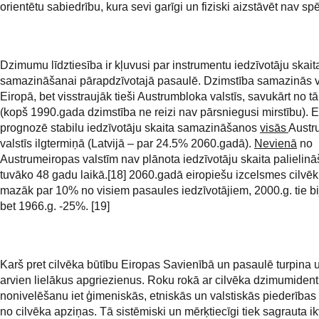
orientētu sabiedrību, kura sevi garīgi un fiziski aizstāvēt nav spē
Dzimumu līdztiesība ir kļuvusi par instrumentu iedzīvotāju skait
samazināšanai pārapdzīvotajā pasaulē. Dzimstība samazinās 
Eiropā, bet visstraujāk tieši Austrumbloka valstīs, savukārt no t
(kopš 1990.gada dzimstība ne reizi nav pārsniegusi mirstību). 
prognozē stabilu iedzīvotāju skaita samazināšanos
visās
Austr
valstīs ilgtermiņā (Latvijā – par 24.5% 2060.gadā).
Nevienā
no
Austrumeiropas valstīm nav plānota iedzīvotāju skaita palielin
tuvāko 48 gadu laikā.[18] 2060.gadā eiropiešu izcelsmes cilvē
mazāk par 10% no visiem pasaules iedzīvotājiem, 2000.g. tie b
bet 1966.g. -25%. [19]
Karš pret cilvēka būtību Eiropas Savienībā un pasaulē turpina
arvien lielākus apgriezienus. Roku rokā ar cilvēka dzimumident
nonivelēšanu iet ģimeniskās, etniskās un valstiskās piederība
no cilvēka apziņas. Tā sistēmiski un mērķtiecīgi tiek sagrauta i