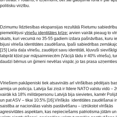
politisku virzību.
Dzimumu līdztiesības ekspansijas rezultātā Rietumu sabiedrību 
piemeklējusi
vīriešu identitātes krīze:
arvien vairāk pieaug to vī
skaits,
kuri vecumā no 35-55 gadiem izdara pašnāvības, kuru ie
bijusi vīrieša identitātes zaudēšana, īpaši sabiedrības zemākaj
[15] Liela daļa vīriešu, zaudējot savu identitāti, kļuvuši sievišķīg
labprāt kļūst par mājsaimniecēm (Vācijā tādu ir 40% vīriešu), turk
daudzi bērnus un ģimeni nevēlas vispār, jo tas prasa uzņemties 
Vīriešiem pakāpeniski tiek atsavināts arī vīrišķības pēdējais ba
armija un policija. Latvija šai ziņā ir līdere NATO valstu vidū –
vairāk kā 18% militārpersonu Latvijā bija sievietes, kamēr Polij
un pat ASV – tikai 10.5% [16].Vīrišķās identitātes zaudēšanai ir
saistība ar nacionālas valsts pastāvēšanu – iztrūkstot vīrišķās
agresivitātes aspektam, kas nepieciešams patriotisma jūtām un