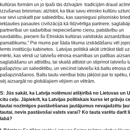
kultūras formām un jo īpaši tās dzīvajām tradīcijām draud acī
izzušanas briesmas; atzīstot, ka tikai savu etnisko kultūru uztur
var sevi uzskatīt par sabiedrību, kas sasniegusi pilsonisko bri
iekļauties pasaules civilizācijā kā līdzvērtīga partnere, saglabāj
partnerībai un sadarbībai nepieciešamo cieņu, patstāvību un
savdabību, pieņem šo Etniskās kultūras valstiskās aizsardzība
pamatlikumu.” Pie mums par šāda likuma izstrādāšanu vēl jopr
lemts institūciju kabinetos. Latvijas politikā akūti iztrūkst tādi 
mērķi, kas vērsti uz latviešu etnosa esamības un patības aizsar
saglabāšanu un attīstību, tai skaitā attīstot un stiprinot latviešu 
pašapziņu un saliedētību, un veicinot latviešu kā baltu etnosa 
pašapzināšanos. Baltu tautu vienībai būtu jākļūst par to spēku,
sēj aizsargāt no globālajiem vējiem un vētrām.
S: Jūs sakāt, ka Latvija nolēmusi atšķirībā no Lietuvas un 
citu ceļu. Jāpiekrīt, ka Latvijas politiskais kurss iet grāvju ce
tautai nozīmīgos pastāvēšanas jautājumus nevajadzētu ļaut
tautai, nevis pastāvošai valsts varai? Ko tauta varētu darīt l
labā?