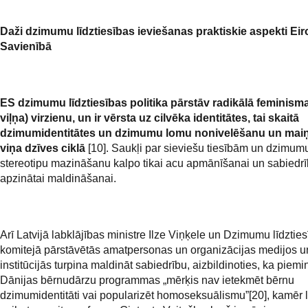
Daži dzimumu līdztiesības ieviešanas praktiskie aspekti Ei
Savienībā
ES dzimumu līdztiesības politika pārstāv radikālā feminisma
viļņa) virzienu, un ir vērsta uz cilvēka identitātes, tai skaitā
dzimumidentitātes un dzimumu lomu nonivelēšanu un maiņ
viņa dzīves ciklā
[10]. Saukļi par sieviešu tiesībām un dzimum
stereotipu mazināšanu kalpo tikai acu apmānīšanai un sabiedr
apzinātai maldināšanai.
Arī Latvijā labklājības ministre Ilze Viņķele un Dzimumu līdztie
komitejā pārstāvētās amatpersonas un organizācijas medijos u
institūcijās turpina maldināt sabiedrību, aizbildinoties, ka piemi
Dānijas bērnudārzu programmas „mērķis nav ietekmēt bērnu
dzimumidentitāti vai popularizēt homoseksuālismu”[20], kamēr l