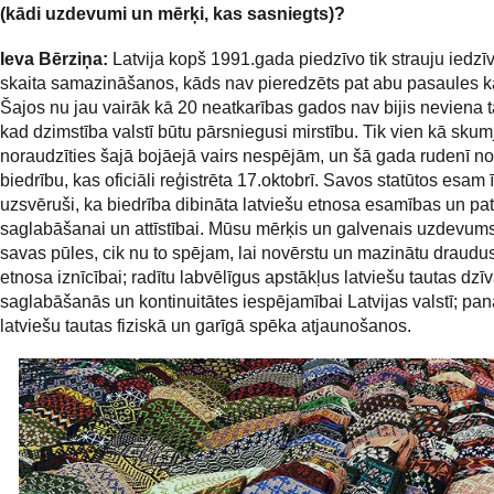
(kādi uzdevumi un mērķi, kas sasniegts)?
Ieva Bērziņa:
Latvija kopš 1991.gada piedzīvo tik strauju iedzī
skaita samazināšanos, kāds nav pieredzēts pat abu pasaules ka
Šajos nu jau vairāk kā 20 neatkarības gados nav bijis neviena 
kad dzimstība valstī būtu pārsniegusi mirstību. Tik vien kā skum
noraudzīties šajā bojāejā vairs nespējām, un šā gada rudenī n
biedrību, kas oficiāli reģistrēta 17.oktobrī. Savos statūtos esam 
uzsvēruši, ka biedrība dibināta latviešu etnosa esamības un pa
saglabāšanai un attīstībai. Mūsu mērķis un galvenais uzdevums i
savas pūles, cik nu to spējam, lai novērstu un mazinātu draudus
etnosa iznīcībai; radītu labvēlīgus apstākļus latviešu tautas dzī
saglabāšanās un kontinuitātes iespējamībai Latvijas valstī; pan
latviešu tautas fiziskā un garīgā spēka atjaunošanos.