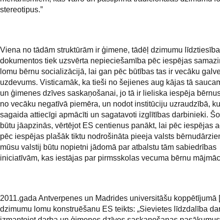
stereotipus.”
Viena no tādām struktūrām ir ģimene, tādēļ dzimumu līdztiesības
dokumentos tiek uzsvērta nepieciešamība pēc iespējas samazi
lomu bērnu socializācijā, lai gan pēc būtības tas ir vecāku galv
uzdevums. Visticamāk, ka tieši no šejienes aug kājas tā sauca
un ģimenes dzīves saskaņošanai, jo tā ir lieliska iespēja bērnu
no vecāku negatīvā piemēra, un nodot institūciju uzraudzībā, k
sagaida attiecīgi apmācīti un sagatavoti izglītības darbinieki. Š
būtu jāapzinās, vērtējot ES centienus panākt, lai pēc iespējas 
pēc iespējas plašāk tiktu nodrošināta pieeja valsts bērnudārzie
mūsu valstij būtu nopietni jādomā par atbalstu tām sabiedrības
iniciatīvām, kas iestājas par pirmsskolas vecuma bērnu mājmāc
2011.gada Antverpenes un Madrides universitāšu koppētījumā [
dzimumu lomu konstruēšanu ES teikts: „Sievietes līdzdalība dar
izmantojot darba un ģimenes dzīves saskaņošanas pasākumus,