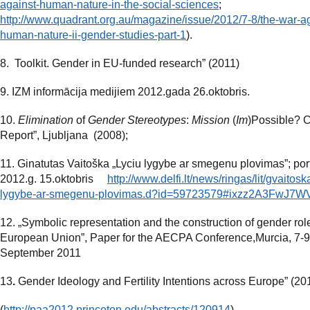
against-human-nature-in-the-social-sciences
;
http://www.quadrant.org.au/magazine/issue/2012/7-8/the-war-ag
human-nature-ii-gender-studies-part-1
).
8. Toolkit. Gender in EU-funded research” (2011)
9. IZM informācija medijiem 2012.gada 26.oktobris.
10.
Elimination
of
Gender Stereotypes
:
Mission
(
Im
)Possible? 
Report”, Ljubljana (2008);
11. Ginatutas Vaitoška „Lyciu lygybe ar smegenu plovimas”; portāl
2012.g. 15.oktobris
http://www.delfi.lt/news/ringas/lit/gvaitosk
lygybe-ar-smegenu-plovimas.d?id=59723579#ixzz2A3FwJ7W
12. „Symbolic representation and the construction of gender role
European Union”, Paper for the AECPA Conference,Murcia, 7-9
September 2011
13
.
Gender Ideology and Fertility Intentions across Europe” (20
(
http://paa2012.princeton.edu/abstracts/120914
).