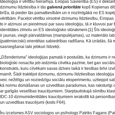
Ideoloģija ir vērtību hierarhija. Eiropas Savienība (ES) ir deklarē
dzimumu līdztiesība ir tās
galvenā prioritāte
kopš Kopienas di
brīža, tā pieder tās pamattiesībām un ir nozīmīgākā no ES kop
vērtībām. Paceļot vērtību virsotnē dzimumu līdztiesību, Eiropas
to ir atzinusi un pieņēmusi par savu ideoloģiju, tā ir kļuvusi par
identitātes zīmolu un ES ideoloģisko stūrakmeni.[1] Šīs ideoloģ
ir jaunas, viegli pārvaldāmas (manipulējamas), uz materiālo lab
(patērnieciski) orientētas sabiedrības radīšana. Kā izrādās, šā
sasniegšanai labi jebkuri līdzekļi.
„Dženderisma” ideoloģijas pamatā ir postulāts, ka dzimums ir n
bioloģiski nosacīta jeb iedzimta cilvēka pazīme, bet gan sociāls
konstrukts, kuru cilvēkam savas dzīves laikā ir tiesības brīvi izv
mainīt. Šādi traktējot dzimumu, dzimumu līdztiesības ideoloģija 
veic nežēlīgu un noziedzīgu sociālu eksperimentu, uztiepjot sab
kā normu domāšanas un uzvedības paradumus, kas raksturīgi 
ar garīgās veselības traucējumiem. Starptautiskajā slimību klasi
IDC-10 dzimumidentitātes traucējumiem ierakstīti kā personības
un uzvedības traucējumi (kods F64).
Īru izcelsmes ASV sociologos un psihologs Patriks Fagans (Pat