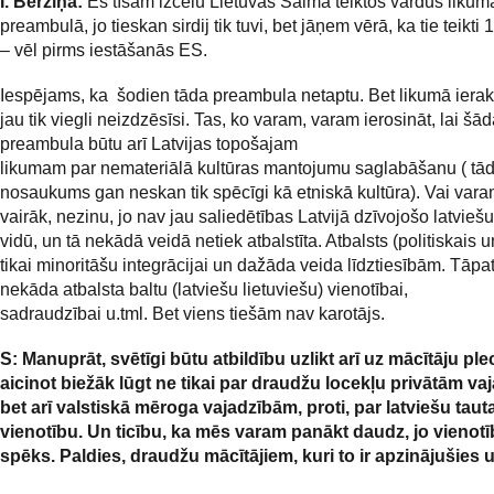
I. Bērziņa:
Es tīšām izcēlu Lietuvas Saima teiktos vārdus likum
preambulā, jo tieskan sirdij tik tuvi, bet jāņem vērā, ka tie teikt
– vēl pirms iestāšanās ES.
Iespējams, ka šodien tāda preambula netaptu. Bet likumā ierak
jau tik viegli neizdzēsīsi. Tas, ko varam, varam ierosināt, lai šā
preambula būtu arī Latvijas topošajam
likumam par nemateriālā kultūras mantojumu saglabāšanu ( tā
nosaukums gan neskan tik spēcīgi kā etniskā kultūra). Vai var
vairāk, nezinu, jo nav jau saliedētības Latvijā dzīvojošo latviešu
vidū, un tā nekādā veidā netiek atbalstīta. Atbalsts (politiskais 
tikai minoritāšu integrācijai un dažāda veida līdztiesībām. Tāpa
nekāda atbalsta baltu (latviešu lietuviešu) vienotībai,
sadraudzībai u.tml. Bet viens tiešām nav karotājs.
S: Manuprāt, svētīgi būtu atbildību uzlikt arī uz mācītāju pl
aicinot biežāk lūgt ne tikai par draudžu locekļu privātām va
bet arī valstiskā mēroga vajadzībām, proti, par latviešu taut
vienotību. Un ticību, ka mēs varam panākt daudz, jo vienotīb
spēks. Paldies, draudžu mācītājiem, kuri to ir apzinājušies u