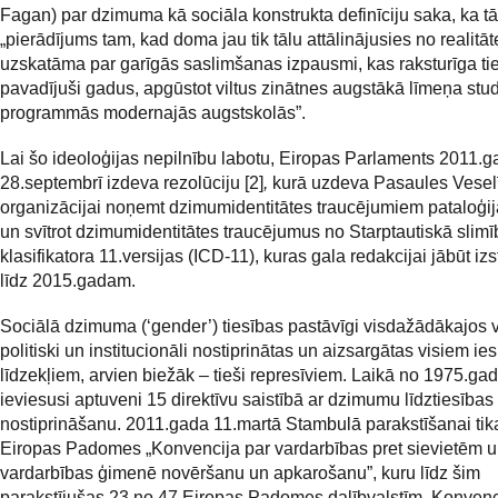
Fagan) par dzimuma kā sociāla konstrukta definīciju saka, ka tā 
„pierādījums tam, kad doma jau tik tālu attālinājusies no realitāt
uzskatāma par garīgās saslimšanas izpausmi, kas raksturīga tie
pavadījuši gadus, apgūstot viltus zinātnes augstākā līmeņa stud
programmās modernajās augstskolās”.
Lai šo ideoloģijas nepilnību labotu, Eiropas Parlaments 2011.
28.septembrī izdeva rezolūciju [2]
,
kurā uzdeva Pasaules Vesel
organizācijai noņemt dzimumidentitātes traucējumiem pataloģij
un svītrot dzimumidentitātes traucējumus no Starptautiskā slimī
klasifikatora 11.versijas (ICD-11), kuras gala redakcijai jābūt izs
līdz 2015.gadam.
Sociālā dzimuma (‘gender’) tiesības pastāvīgi visdažādākajos v
politiski un institucionāli nostiprinātas un aizsargātas visiem 
līdzekļiem, arvien biežāk – tieši represīviem. Laikā no 1975.gad
ieviesusi aptuveni 15 direktīvu saistībā ar dzimumu līdztiesības
nostiprināšanu. 2011.gada 11.martā Stambulā parakstīšanai tika
Eiropas Padomes „Konvencija par vardarbības pret sievietēm 
vardarbības ģimenē novēršanu un apkarošanu”, kuru līdz šim
parakstījušas 23 no 47 Eiropas Padomes dalībvalstīm. Konvenci