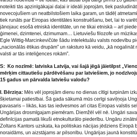
noteikti tās apzinīgākajai daļai ir ideāli joprojām, tiek pasludināt
novecojušiem un neatbilstošiem laika garam, un tādēļ atmetami
tiek runāts par Eiropas identitātes konstruēšanu, bet, lai to varētu
jānojauc esošā etniskā identitāte, un ne tikai etniskā – arī pied
ģimenei, dzimtenei, dzimumam… Lietuviešu filozofe un mūzikas 
Egle Wittig-Marcinkevičūte šādu intelektuālu valsts nodevību pi
„nacionālās ētikas drupām” un raksturo kā veidu, „kā nogalināt
valsti ar tās inteliģences rokām”.
S: Ko nozīmē: latviska Latvija, vai šajā jēgā jāietilpst „Vien
mērķim cittautiešu pārdēvēšanu par latviešiem, jo nodzīvoju
15 gadus un pārvalda latviešu valodu?
I. Bērziņa:
Mēs vēl joprojām dienu no dienas cītīgi turpinām izk
šķietamai patiesībai. Šā gada sākumā mūs cerīgi saviļņoja Ung
pavasaris – likās, kas tas iedvesmos arī citas Eiropas valstis se
Ungārijas drosmīgajam piemēram. Diemžēl vēl nē. Ungāri sava
definīcijas pamatā likuši etnokulturālo piederību. Ungāru zinātn
Zoltans Kantors uzskata, ka politiskas nācijas jēdziens Eiropā 
noraidāms, un aizstājams ar pilsonību. Ungārijas jaunā konstitū