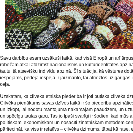
Savu darbību esam uzsākuši laikā, kad visā Eiropā un arī ārpus
robežām atkal atdzimst nacionālisms un kultūridentitātes apzi
tautu, tā atsevišķu indivīdu apziņā. Šī situācija, kā vēstures dotā
iespējams, pēdējā iespēja ir jāizmanto, lai atrieztos uz garīgā
ceļa.
Uzskatām, ka cilvēka etniskā piederība ir ļoti būtiska cilvēka dz
Cilvēka pienākums savas dzīves laikā ir šo piederību apzinātie
un izkopt, lai nodotu mantojumā nākamajām paaudzēm, un uztu
un spēcīgu tautas garu. Tas jo īpaši svarīgi ir šodien, kad mūs
politiskām, ekonomiskām un nosacīti zinātniskām metodēm ce
pārliecināt, ka viss ir relatīvs – cilvēka dzimums, tāpat kā rase, 