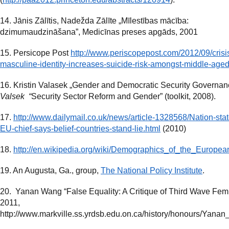
14. Jānis Zālītis, Nadežda Zālīte „Mīlestības mācība:
dzimumaudzināšana”, Medicīnas preses apgāds, 2001
15. Persicope Post
http://www.periscopepost.com/2012/09/crisis
masculine-identity-increases-suicide-risk-amongst-middle-age
16. Kristin Valasek „Gender and Democratic Security Governanc
Valsek “
Security Sector Reform and Gender” (toolkit, 2008).
17.
http://www.dailymail.co.uk/news/article-1328568/Nation-sta
EU-chief-says-belief-countries-stand-lie.html
(2010)
18.
http://en.wikipedia.org/wiki/Demographics_of_the_Europe
19. An Augusta, Ga., group,
The National Policy Institute
.
20. Yanan Wang “False Equality: A Critique of Third Wave Fem
2011,
http://www.markville.ss.yrdsb.edu.on.ca/history/honours/Yana