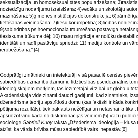
seksualizācija un homoseksualitātes popularizēšana; 3)rasisti
noziedzīgu nodarījumu izraisīšana; 4)vecāku un skolotāju autor
mazināšana; 5)ģimenes institūcijas dekonstrukcija; 6)pārmērīg
lietošanas veicināšana; 7)tiesu korumpētība; 8)ticības nonieci
9)sabiedrības psihoemocionāla traumēšana pastāvīga netaisn
tiesiskuma trūkuma dēļ; 10) masu migrācija ar nolūku destabiliz
identitāti un radīt pastāvīgu spriedzi; 11) mediju kontrole un vār
ierobežošana.” [4]
Godprātīgi zinātnieki un intelektuāļi visā pasaulē cenšas pievēr
sabiedrības uzmanību dzimumu līdztiesības pseidozinātnisku
ideoloģiskajiem mērķiem, tās iezīmētajai virzībai uz globālu tota
Akadēmiskajā vidē zināmi daudzi gadījumi, kad zinātnieks, izs
dženedrisma teoriju apstrīdošu domu (kas faktiski ir kāda konkr
pētījuma rezultāts), tiek pakļauts nežēlīgai un netaisnai kritikai, 
apsūdzot viņu kādā no diskriminācijas veidiem.[5] Vācu publici
socioloģe
Gabriell Kuby
rakstā „Džederisma ideoloģija – klusā r
atzīst, ka vārda brīvība mūsu sabiedrībā vairs nepastāv.[6]