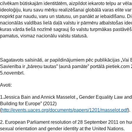
cilvēkam būtiskajām identitātēm, aizpildot iekaroto telpu ar vēl
ideoloģiju, kuru savu mērķu realizēšanai globālā varas elite var 
nopirkt par naudu, varu un statusu, un panākt ar iebaidīšanu. D
nacionālās valdības lielā daļā valstu ir pārmēru atbalstošas ide
kuras vārda tiešā nozīmē sagrauj šo valstu turpmākas pastāvē
pamatus, vismaz nacionālu valstu statusā.
Sagatavots saīsināti, ar papildinājumiem pēc publikācijas „Vai 
Savienība ir „bāreņu tautas” ļaunā pamāte” portālā pietiek.com
5.novembrī.
Avoti:
1.Jessica Bain and Annick Masselot „ Gender Equality Law and 
Building for Europe” (2012)
(
http://events.uaces.org/documents/papers/1201/masselot.pdf
).
2. European Parliament resolution of 28 September 2011 on hu
sexual orientation and gender identity at the United Nations.