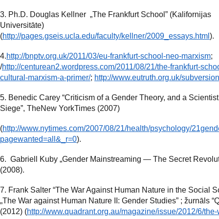
3. Ph.D. Douglas Kellner „The Frankfurt School” (Kalifornijas
Universitāte)
(
http://pages.gseis.ucla.edu/faculty/kellner/2009_essays.html
).
4.
http://bnptv.org.uk/2011/03/eu-frankfurt-school-neo-marxism
;
/
http://centurean2.wordpress.com/2011/08/21/the-frankfurt-scho
cultural-marxism-a-primer/
;
http://www.eutruth.org.uk/subversio
5. Benedic Carey “Criticism of a Gender Theory, and a Scientis
Siege”, TheNew YorkTimes (2007)
(
http://www.nytimes.com/2007/08/21/health/psychology/21gend
pagewanted=all&_r=0
).
6. Gabriell Kuby „Gender Mainstreaming — The Secret Revolut
(2008).
7. Frank Salter “The War Against Human Nature in the Social S
„The War against Human Nature II: Gender Studies” ; žurnāls “
(2012) (
http://www.quadrant.org.au/magazine/issue/2012/6/the-