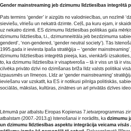
Gender mainstreaming jeb dzimumu līdztiesības integrētā p
Pats termins ‘gender’ ir aizgūts no valodniecības, un nozīmē ‘dz
sieviešu, vīriešu un nekatrā dzimte. Ceļš, pa kuru ejam, ir skaid
uz nekatro dzimti. ES dzimumu līdztiesības politikas gala mērķis
dzimumu līdztiesība, t.i., dzimumneitrāla jeb bezdzimuma sabied
genderd’, ‘non-gendered, ‘gender neutral society’). Tās īstenoš
1995.gada ir ieviesta īpaša stratēģija – ‘gender mainstreaming’ 
dzimumu līdztiesības integrētā pieeja, kas, vienkārši izsakoties
to, ka dzimumu līdztiesība ir visaptveroša – tā ir viss un tā ir visu
cilvēka privāto dzīvi no dzimšanas brīža līdz valsts politikai visā
izpausmēs un līmeņos. Līdz ar ‘gender mainstreaming’ stratēģij
ieviešanu var uzskatīt, ka ES ir notikusi pilnīga politiskās, sabie
sociālās, mākslas, kultūras, zinātnes un arī privātās dzīves ideo
Lēmumā par atbalstu Eiropas Kopienas 7.ietvarprogrammas zi
atbalstam (2007.-2013.g) īstenošanai ir norādīts, ka
dzimumu j
un dzimumu līdztiesības aspektu integrācija veicama
visās 