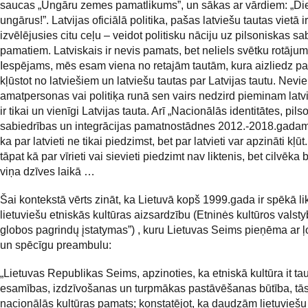
saucas „Ungāru zemes pamatlikums”, un sākas ar vārdiem: „Die
ungārus!”. Latvijas oficiālā politika, pašas latviešu tautas vietā ir
izvēlējusies citu ceļu – veidot politisku nāciju uz pilsoniskas sa
pamatiem. Latviskais ir nevis pamats, bet neliels svētku rotājum
Iespējams, mēs esam viena no retajām tautām, kura aizliedz pat
kļūstot no latviešiem un latviešu tautas par Latvijas tautu. Nevi
amatpersonas vai politiķa runā sen vairs nedzird pieminam latvi
ir tikai un vienīgi Latvijas tauta. Arī „Nacionālās identitātes, pil
sabiedrības un integrācijas pamatnostādnes 2012.-2018.gadam
ka par latvieti ne tikai piedzimst, bet par latvieti var apzināti kļūt
tāpat kā par vīrieti vai sievieti piedzimt nav liktenis, bet cilvēka 
viņa dzīves laikā …
Šai kontekstā vērts zināt, ka Lietuvā kopš 1999.gada ir spēkā l
lietuviešu etniskās kultūras aizsardzību (Etninės kultūros valst
globos pagrindų įstatymas”) , kuru Lietuvas Seims pieņēma ar ļo
un spēcīgu preambulu:
„Lietuvas Republikas Seims, apzinoties, ka etniskā kultūra it ta
esamības, izdzīvošanas un turpmākas pastāvēšanas būtība, tā
nacionālās kultūras pamats; konstatējot, ka daudzām lietuviešu