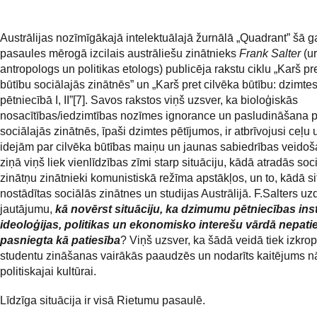
Austrālijas nozīmīgākajā intelektuālajā žurnālā „Quadrant” šā g
pasaules mērogā izcilais austrāliešu zinātnieks
Frank Salter
(u
antropologs un politikas etologs)
publicēja rakstu ciklu „Karš pr
būtību sociālajās zinātnēs” un „Karš pret cilvēka būtību: dzimte
pētniecībā I, II”[7]. Savos rakstos viņš uzsver, ka bioloģiskās
nosacītības/iedzimtības nozīmes ignorance un pasludināšana p
sociālajās zinātnēs, īpaši dzimtes pētījumos, ir atbrīvojusi ceļu
idejām par cilvēka būtības maiņu un jaunas sabiedrības veidoš
ziņā viņš liek vienlīdzības zīmi starp situāciju, kādā atradās soc
zinātņu zinātnieki komunistiskā režīma apstākļos, un to, kādā sit
nostādītas sociālās zinātnes un studijas Austrālijā. F.Salters u
jautājumu,
kā novērst situāciju, ka dzimumu pētniecības inst
ideoloģijas, politikas un ekonomisko interešu vārdā nepatie
pasniegta kā patiesība
? Viņš uzsver, ka šādā veidā tiek izkrop
studentu zināšanas vairākās paaudzēs un nodarīts kaitējums n
politiskajai kultūrai.
Līdzīga situācija ir visā Rietumu pasaulē.