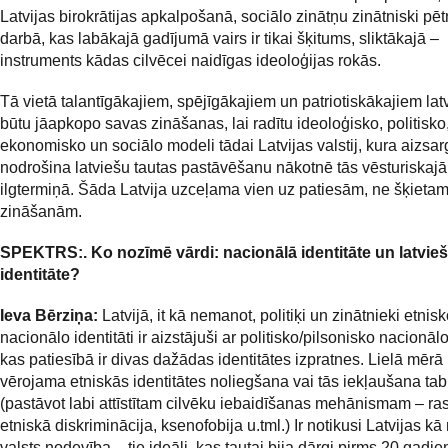
Latvijas birokrātijas apkalpošanā, sociālo zinātņu zinātniski pē
darbā, kas labākajā gadījumā vairs ir tikai šķitums, sliktākajā –
instruments kādas cilvēcei naidīgas ideoloģijas rokās.
Tā vietā talantīgākajiem, spējīgākajiem un patriotiskākajiem la
būtu jāapkopo savas zināšanas, lai radītu ideoloģisko, politisko
ekonomisko un sociālo modeli tādai Latvijas valstij, kura aizsa
nodrošina latviešu tautas pastāvēšanu nākotnē tās vēsturiskajā t
ilgtermiņā. Šāda Latvija uzceļama vien uz patiesām, ne šķiet
zināšanām.
SPEKTRS:. Ko nozīmē vārdi: nacionālā identitāte un latvie
identitāte?
Ieva Bērziņa:
Latvijā, it kā nemanot, politiķi un zinātnieki etnis
nacionālo identitāti ir aizstājuši ar politisko/pilsonisko nacionālo 
kas patiesībā ir divas dažādas identitātes izpratnes. Lielā mērā 
vērojama etniskās identitātes noliegšana vai tās iekļaušana ta
(pastāvot labi attīstītam cilvēku iebaidīšanas mehānismam – ra
etniskā diskriminācija, ksenofobija u.tml.) Ir notikusi Latvijas k
valsts nodevība – tie ideāli, kas tautai bija dārgi pirms 20 gadi