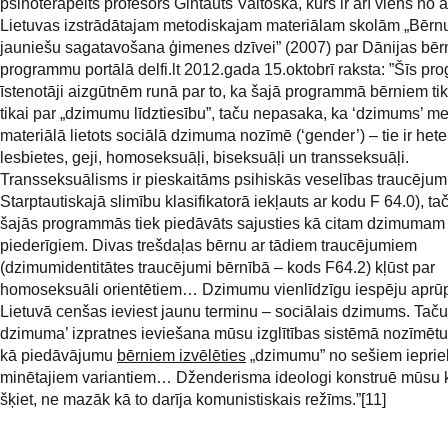
psihoterapeits profesors Gintauts Vaitoška, kurš ir arī viens no 
Lietuvas izstrādātajam metodiskajam materiālam skolām „Bērn
jauniešu sagatavošana ģimenes dzīvei” (2007) par Dānijas bē
programmu portālā delfi.lt 2012.gada 15.oktobrī raksta: ”Šīs p
īstenotāji aizgūtnēm runā par to, ka šajā programmā bērniem ti
tikai par „dzimumu līdztiesību”, taču nepasaka, ka ‘dzimums’ m
materiālā lietots sociālā dzimuma nozīmē (‘gender’) – tie ir het
lesbietes, geji, homoseksuāļi, biseksuāļi un transseksuāļi.
Transseksuālisms ir pieskaitāms psihiskās veselības traucējum
Starptautiskajā slimību klasifikatorā iekļauts ar kodu F 64.0), t
šajās programmās tiek piedāvāts sajusties kā citam dzimumam
piederīgiem. Divas trešdaļas bērnu ar tādiem traucējumiem
(dzimumidentitātes traucējumi bērnībā – kods F64.2) kļūst par
homoseksuāli orientētiem… Dzimumu vienlīdzīgu iespēju aprūp
Lietuvā cenšas ieviest jaunu terminu – sociālais dzimums. Taču
dzimuma’ izpratnes ieviešana mūsu izglītības sistēmā nozīmētu
kā piedāvājumu
bērniem izvēlēties
„dzimumu” no sešiem ieprie
minētajiem variantiem… Dženderisma ideologi konstruē mūsu k
šķiet, ne mazāk kā to darīja komunistiskais režīms.”[11]