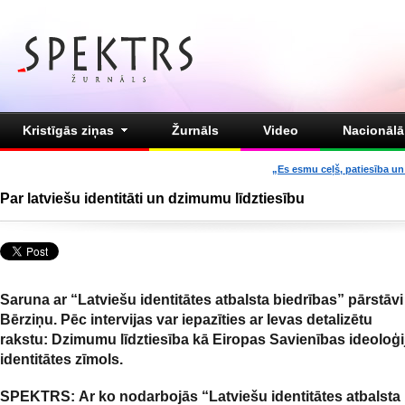
Kristīgās ziņas
Žurnāls
Video
Nacionālā 
„Es esmu ceļš, patiesība un 
Par latviešu identitāti un dzimumu līdztiesību
Saruna ar “Latviešu identitātes atbalsta biedrības” pārstāvi
Bērziņu. Pēc intervijas var iepazīties ar Ievas detalizētu
rakstu: Dzimumu līdztiesība kā Eiropas Savienības ideoloģi
identitātes zīmols.
SPEKTRS: Ar ko nodarbojās “Latviešu identitātes atbalsta 