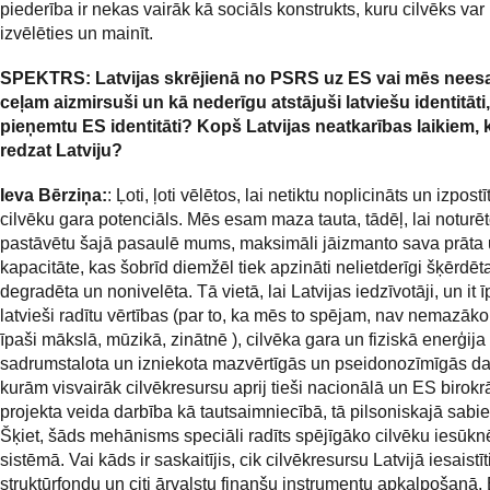
piederība ir nekas vairāk kā sociāls konstrukts, kuru cilvēks var 
izvēlēties un mainīt.
SPEKTRS: Latvijas skrējienā no PSRS uz ES vai mēs nees
ceļam aizmirsuši un kā nederīgu atstājuši latviešu identitāti, 
pieņemtu ES identitāti? Kopš Latvijas neatkarības laikiem,
redzat Latviju?
Ieva Bērziņa:
: Ļoti, ļoti vēlētos, lai netiktu noplicināts un izpostī
cilvēku gara potenciāls. Mēs esam maza tauta, tādēļ, lai noturē
pastāvētu šajā pasaulē mums, maksimāli jāizmanto sava prāta
kapacitāte, kas šobrīd diemžēl tiek apzināti nelietderīgi šķērdēt
degradēta un nonivelēta. Tā vietā, lai Latvijas iedzīvotāji, un it ī
latvieši radītu vērtības (par to, ka mēs to spējam, nav nemazāko
īpaši mākslā, mūzikā, zinātnē ), cilvēka gara un fiziskā enerģija 
sadrumstalota un izniekota mazvērtīgās un pseidonozīmīgās da
kurām visvairāk cilvēkresursu aprij tieši nacionālā un ES birokrāt
projekta veida darbība kā tautsaimniecībā, tā pilsoniskajā sabie
Šķiet, šāds mehānisms speciāli radīts spējīgāko cilvēku iesūk
sistēmā. Vai kāds ir saskaitījis, cik cilvēkresursu Latvijā iesaistī
struktūrfondu un citi ārvalstu finanšu instrumentu apkalpošanā,