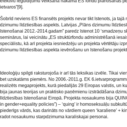
efektīvu ieguldījumu veikšanā nākamā ES fondu plānošanas p
ietvaros”[9].
Šobrīd neviens ES finansēts projekts nevar tikt īstenots, ja tajā 
dzimumu līdztiesības aspekts. Latvijas „Plāns dzimumu līdzties
īstenošanai 2012.-2014.gadam” paredz īstenot 10 ‘smadzeņu s
seminārus, lai veicinātu „ES struktūrfondu administrēšanā iesais
speciālistu, kā arī projekta iesniedzēju un projekta vērtētāju izpr
dzimumu līdztiesības aspekta ievērošanu un īstenošanu projekt
Ideoloģiju spilgti raksturojoša ir arī tās leksikas izvēle. Tikai vi
bet uzskatāms piemērs. No 2006.-2011.g. EK 6.ietvarprogrammā
realizēts megaprojekts, kurā piedalījās 29 Eiropas valstis, un k
bija jaunas teorijas un praktisko paņēmienu izstrādāšana dzi
līdztiesības īstenošanai Eiropā. Projekta nosaukums bija QUIN
in gender+equality policies”) – ‘quing’ ir homoseksuāļu subkultū
piederīgs vārds, kas darināts no vārdiem queen ‘karaliene’ + king
radot nosaukumu starpdzimuma karaliskajai personai.