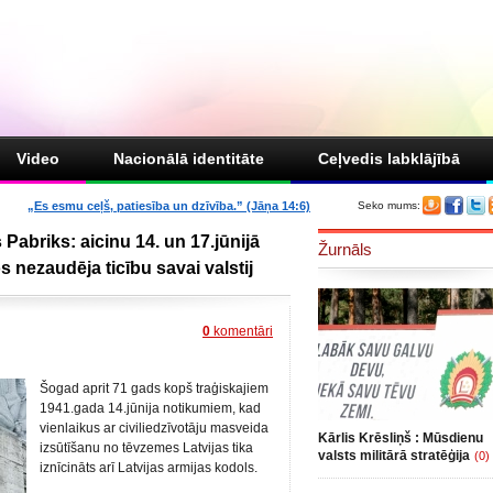
Video
Nacionālā identitāte
Ceļvedis labklājībā
„Es esmu ceļš, patiesība un dzīvība.” (Jāņa 14:6)
Seko mums:
 Pabriks: aicinu 14. un 17.jūnijā
Žurnāls
 nezaudēja ticību savai valstij
0
komentāri
Šogad aprit 71 gads kopš traģiskajiem
1941.gada 14.jūnija notikumiem, kad
vienlaikus ar civiliedzīvotāju masveida
Kārlis Krēsliņš : Mūsdienu
izsūtīšanu no tēvzemes Latvijas tika
valsts militārā stratēģija
(0)
iznīcināts arī Latvijas armijas kodols.