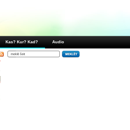
Kas? Kur? Kad?
Audio