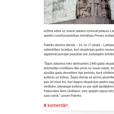
režīma vēlmi uz visiem laikiem iznīcināt jebkuru La
spektrs.com/Aizsardzības ministrijas Preses nodaļa
Pabriks atceres dienās – 14. un 17.jūnijā – Latvijas
sabiedrības locekļus, kuri okupācijas gados nezaudē
atgādināt jaunajai paaudzei par zudušajām dzīvībā
“Šajos datumos mēs atminamies 1940.gada okupāc
iedzīvotāju izsūtīšanu tālu prom no savas valsts, 
aizsāka gadu desmitiem ilgu periodu, kurā cilvēkie
kultūras un ticības. Šajās dienās es aicinu atcerēt
gan arī visus tos, kuri ilgajos okupācijas gados sag
vērtībām, latviskajai kultūrai un par spīti apstākļi
Pateicoties šiem cilvēkiem, mēs spējām sajust milzīg
savu valsti,” uzsver Pabriks.
0
komentāri