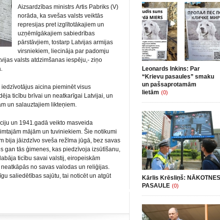
Aizsardzības ministrs Artis Pabriks (V)
norāda, ka svešas valsts veiktās
represijas pret izglītotākajiem un
uzņēmīgākajiem sabiedrības
pārstāvjiem, tostarp Latvijas armijas
virsniekiem, liecināja par padomju
tvijas valsts atdzimšanas iespēju,- ziņo
.
Leonards Inkins: Par
“Krievu pasaules” smaku
un pašsaprotamām
 iedzīvotājus aicina pieminēt visus
lietām
(0)
ja ticību brīvai un neatkarīgai Latvijai, un
m un salauztajiem likteņiem.
iju un 1941.gadā veikto masveida
dzimtajām mājām un tuviniekiem. Šie notikumi
m bija jāizdzīvo sveša režīma jūgā, bez savas
ies gan tās ģimenes, kas piedzīvoja izsūtīšanu,
labāja ticību savai valstij, eiropeiskām
em neatkāpās no savas valodas un reliģijas.
u saliedētības sajūtu, tai noticēt un atgūt
Kārlis Krēsliņš: NĀKOTNE
PASAULE
(0)