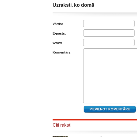
Uzraksti, ko domā
Vārds:
E-pasts:
www:
Komentārs:
Citi raksti