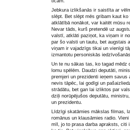
ticam.
Jebkura izlikšanās ir saistīta ar vēl
slēpt. Bet slēpt mēs gribam kaut ko
atklātībā nonākot, var kaitēt mūsu re
Nevar tāds, kurš pretendē uz augst
valstī, atklāti paziņot, ka viņam ir n
par šo valsti un tautu, bet augstais
viņam ir vajadzīgs tikai un vienīgi tā
izmantotu personiskās iedzīvošanās
Un te nu sākas tas, ko tagad mēdz 
lomu spēlēm. Daudzi deputāti, minist
premjeri un prezidenti ieņem savus
nevis tāpēc, lai godīgi un pašaizlied
strādātu, bet gan lai izliktos par vals
dziļi norūpējušos deputātu, ministru
un prezidentu.
Līdzīgi skatāmies mākslas filmas, 
romānus un klausāmies radio. Vieni 
mīl, jo to prasa darba apraksts, citi 