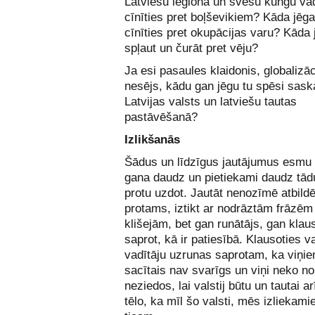
Latviešu leģionā un svešu kungu va
cīnīties pret boļševikiem? Kāda jēga
cīnīties pret okupācijas varu? Kāda 
spļaut un čurāt pret vēju?
Ja esi pasaules klaidonis, globalizāc
nesējs, kādu gan jēgu tu spēsi saska
Latvijas valsts un latviešu tautas
pastāvēšanā?
Izlikšanās
Šādus un līdzīgus jautājumus esmu 
gana daudz un pietiekami daudz tād
protu uzdot. Jautāt nenozīmē atbildē
protams, iztikt ar nodrāztām frāzēm
klišejām, bet gan runātājs, gan klaus
saprot, kā ir patiesībā. Klausoties v
vadītāju uzrunas saprotam, ka viņi
sacītais nav svarīgs un viņi neko no
neziedos, lai valstij būtu un tautai ar
tēlo, ka mīl šo valsti, mēs izliekami