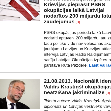
Krievijas pieprasīt PSRS
okupācijas laikā Latvijai
nodarītos 200 miljardu lat
zaudējumus
(0)
PSRS okupācijas perioda laikā Latvi
nodarīti aptuveni 200 miljardu latu 
taču politiķu vidū nav vēlēšanās akc
jautājumu Latvijas un Krievijas attie
intervijā Latvijas Radio Raidījumam”
sacīja Latvijas Okupācijas izpētes b
pārstāve Ruta Pazdere.
Lasīt vairā
21.08.2013. Nacionālā ident
Valdis Krastiņš/ okupācija
neatzīšana jākriminalizē
(0)
Teksta autors: Valdis Krastiņš- Agrā
diplomāts un Latvijas vēstnieks vai