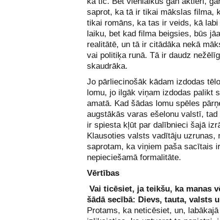
ka tic. Bet vienlaikus gan aktieri, gan
saprot, ka tā ir tikai mākslas filma, k
tikai romāns, ka tas ir veids, kā labi
laiku, bet kad filma beigsies, būs jā
realitātē, un tā ir citādāka nekā mā
vai politiķa runā. Tā ir daudz nežēlī
skaudrāka.
Jo pārliecinošāk kādam izdodas tēl
lomu, jo ilgāk viņam izdodas palikt 
amatā. Kad šādas lomu spēles pārņ
augstākās varas ešelonu valstī, tad 
ir spiesta kļūt par dalībnieci šajā izr
Klausoties valsts vadītāju uzrunas, 
saprotam, ka viņiem paša sacītais ir
nepieciešamā formalitāte.
Vērtības
Vai ticēsiet, ja teikšu, ka manas v
šādā secībā: Dievs, tauta, valsts u
Protams, ka neticēsiet, un, labākajā