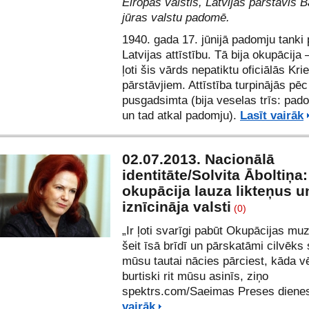
Eiropas valstīs, Latvijas pārstāvis Ba
jūras valstu padomē.
1940. gada 17. jūnijā padomju tanki
Latvijas attīstību. Tā bija okupācija –
ļoti šis vārds nepatiktu oficiālās Kri
pārstāvjiem. Attīstība turpinājās pē
pusgadsimta (bija veselas trīs: pad
un tad atkal padomju).
Lasīt vairāk
02.07.2013. Nacionālā
identitāte/Solvita Āboltiņa:
okupācija lauza likteņus u
iznīcināja valsti
(0)
„Ir ļoti svarīgi pabūt Okupācijas muz
šeit īsā brīdī un pārskatāmi cilvēks 
mūsu tautai nācies pārciest, kāda v
burtiski rit mūsu asinīs, ziņo
spektrs.com/Saeimas Preses diene
vairāk