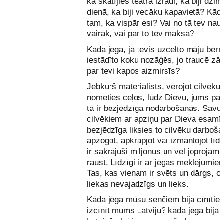
ka skatījies teātra izrādi, ka biji dz
dienā, ka biji vecāku kapavietā? Kā
tam, ka vispār esi? Vai no tā tev na
vairāk, vai par to tev maksā?
Kāda jēga, ja tevis uzcelto māju bēr
iestādīto koku nozāģēs, jo traucē zā
par tevi kapos aizmirsīs?
Jebkurš materiālists, vērojot cilvēku
nometies ceļos, lūdz Dievu, jums pa
tā ir bezjēdzīga nodarbošanās. Sav
cilvēkiem ar apziņu par Dieva esam
bezjēdzīga liksies to cilvēku darboš
apzogot, apkrāpjot vai izmantojot lī
ir sakrājuši miljonus un vēl joprojām
raust. Līdzīgi ir ar jēgas meklējumi
Tas, kas vienam ir svēts un dārgs, 
liekas nevajadzīgs un lieks.
Kāda jēga mūsu senčiem bija cīnīti
izcīnīt mums Latviju? kāda jēga bija 