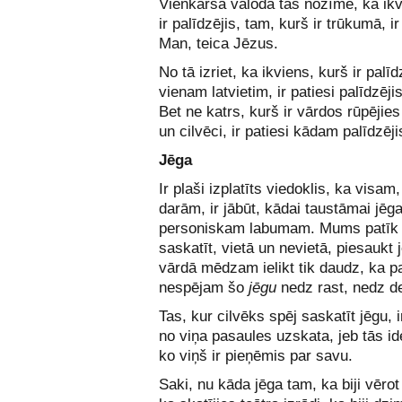
Vienkāršā valodā tas nozīmē, ka ikv
ir palīdzējis, tam, kurš ir trūkumā, ir
Man, teica Jēzus.
No tā izriet, ka ikviens, kurš ir palīd
vienam latvietim, ir patiesi palīdzējis
Bet ne katrs, kurš ir vārdos rūpējies
un cilvēci, ir patiesi kādam palīdzēji
Jēga
Ir plaši izplatīts viedoklis, ka visam
darām, ir jābūt, kādai taustāmai jēga
personiskam labumam. Mums patīk 
saskatīt, vietā un nevietā, piesaukt 
vārdā mēdzam ielikt tik daudz, ka pa
nespējam šo
jēgu
nedz rast, nedz de
Tas, kur cilvēks spēj saskatīt jēgu, i
no viņa pasaules uzskata, jeb tās id
ko viņš ir pieņēmis par savu.
Saki, nu kāda jēga tam, ka biji vērot 