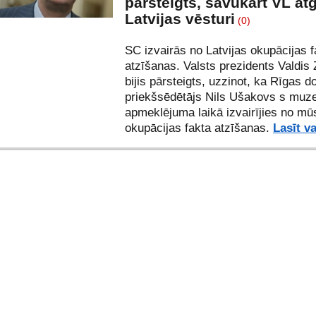
pārsteigts, savukārt VL at
Latvijas vēsturi
(0)
SC izvairās no Latvijas okupācijas f
atzīšanas. Valsts prezidents Valdis 
bijis pārsteigts, uzzinot, ka Rīgas 
priekšsēdētājs Nils Ušakovs s muz
apmeklējuma laikā izvairījies no mū
okupācijas fakta atzīšanas.
Lasīt v