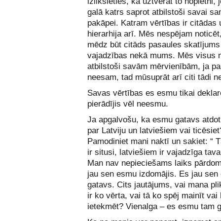
izliksieties, ka uztverat to nopietni, 
galā katrs saprot atbilstoši savai sa
pakāpei. Katram vērtības ir citādas 
hierarhija arī. Mēs nespējam noticēt
mēdz būt citāds pasaules skatījums
vajadzības nekā mums. Mēs visus
atbilstoši savām mērvienībām, ja paš
neesam, tad mūsuprāt arī citi tādi n
Savas vērtības es esmu tikai deklarē
pierādījis vēl neesmu.
Ja apgalvošu, ka esmu gatavs atdot
par Latviju un latviešiem vai ticēsiet
Pamodiniet mani naktī un sakiet: “ 
ir situsi, latviešiem ir vajadzīga tav
Man nav nepieciešams laiks pārdom
jau sen esmu izdomājis. Es jau se
gatavs. Cits jautājums, vai mana pli
ir ko vērta, vai tā ko spēj mainīt vai
ietekmēt? Vienalga – es esmu tam g