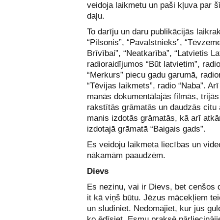
veidoja laikmetu un paši kļuva par š
daļu.
To darīju un daru publikācijās laikra
“Pilsonis”, “Pavalstnieks”, “Tēvzeme
Brīvībai”, “Neatkarība”, “Latvietis Lat
radioraidījumos “Būt latvietim”, radi
“Merkurs” piecu gadu garumā, radio
“Tēvijas laikmets”, radio “Naba”. Arī
manās dokumentālajās filmās, trijā
rakstītās grāmatās un daudzās citu 
manis izdotās grāmatās, kā arī atkār
izdotajā grāmatā “Baigais gads”.
Es veidoju laikmeta liecības un vide
nākamām paaudzēm.
Dievs
Es nezinu, vai ir Dievs, bet cenšos d
it kā viņš būtu. Jēzus mācekļiem teic
un sludiniet. Nedomājiet, kur jūs gul
ko ēdīsiet. Esmu praksē pārliecināji