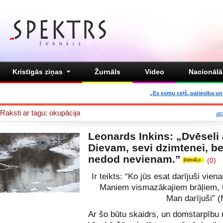
Kristīgās ziņas
Žurnāls
Video
Nacionālā 
„Es esmu ceļš, patiesība un 
Raksti ar tagu: okupācija
at
Leonards Inkins: „Dvēseli
Dievam, sevi dzimtenei, b
nedod nevienam.”
(0)
Ir teikts: “Ko jūs esat darījuši vie
Maniem vismazākajiem brāļiem, t
Man darījuši” (
Ar šo būtu skaidrs, un domstarpību 