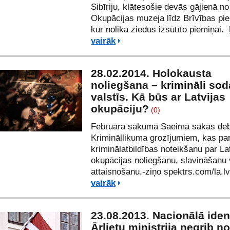
Sibīriju, klātesošie devās gājienā no
Okupācijas muzeja līdz Brīvības pi
kur nolika ziedus izsūtīto piemiņai.
vairāk
28.02.2014. Holokausta
noliegšana – krimināli so
valstīs. Kā būs ar Latvijas
okupāciju?
(0)
Februāra sākumā Saeimā sākās deb
Krimināllikuma grozījumiem, kas pa
kriminālatbildības noteikšanu par La
okupācijas noliegšanu, slavināšanu 
attaisnošanu,-ziņo spektrs.com/
la.l
vairāk
23.08.2013. Nacionālā ident
Ārlietu ministrija negrib no