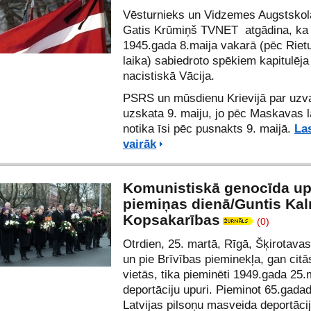
Vēsturnieks un Vidzemes Augstskol
Gatis Krūmiņš
TVNET
atgādina, ka
1945.gada 8.maija vakarā (pēc Rie
laika) sabiedroto spēkiem kapitulēja
nacistiskā Vācija.
PSRS un mūsdienu Krievijā par uzv
uzskata 9. maiju, jo pēc Maskavas l
notika īsi pēc pusnakts 9. maijā.
Las
vairāk
Komunistiskā genocīda u
piemiņas dienā/Guntis Ka
Kopsakarības
(0)
Otrdien, 25. martā, Rīgā, Šķirotavas
un pie Brīvības pieminekļa, gan citā
vietās, tika pieminēti 1949.gada 25.
deportāciju upuri. Pieminot 65.gada
Latvijas pilsoņu masveida deportāci