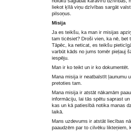
nolūku saglabāt karavīru dzīvības, n
liekot ķīlā viņu dzīvības sargāt valst
pilsoņus.
Misija
Ja es teikšu, ka man ir misijas apziņ
tam ticēsiet? Droši vien, ka nē, bet t
Tāpēc, ka neticat, es teikšu pieticīg
varbūt kāds no jums tomēr pieļauj š
iespēju.
Man ir ko teikt un ir ko dokumentēt.
Mana misija ir neatbalstīt ļaunumu 
pretoties tam.
Mana misija ir atstāt nākamām paa
informāciju, lai tās spētu saprast un
kas un kā patiesībā notika manas d
laikā.
Mans uzdevums ir atstāt liecības 
paaudzēm par to cilvēku likteņiem, k