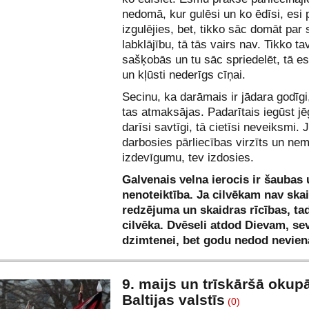
nedomā, kur gulēsi un ko ēdīsi, esi 
izgulējies, bet, tikko sāc domāt par 
labklājību, tā tās vairs nav. Tikko ta
sašķobās un tu sāc spriedelēt, tā e
un kļūsti nederīgs cīņai.
Secinu, ka darāmais ir jādara godīgi
tas atmaksājas. Padarītais iegūst jē
darīsi savtīgi, tā cietīsi neveiksmi. 
darbosies pārliecības virzīts un nem
izdevīgumu, tev izdosies.
Galvenais velna ierocis ir šaubas
nenoteiktība. Ja cilvēkam nav ska
redzējuma un skaidras rīcības, tad
cilvēka. Dvēseli atdod Dievam, se
dzimtenei, bet godu nedod nevie
9. maijs un trīskāršā okupā
Baltijas valstīs
(0)