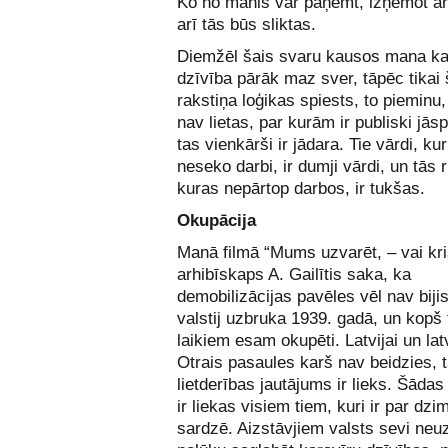
Ko no manis var paņemt, izņemot an
arī tās būs sliktas.
Diemžēl šais svaru kausos mana ka
dzīvība pārāk maz sver, tāpēc tikai 
rakstiņa loģikas spiests, to pieminu,
nav lietas, par kurām ir publiski jāsp
tas vienkārši ir jādara. Tie vārdi, ku
neseko darbi, ir dumji vārdi, un tās 
kuras nepārtop darbos, ir tukšas.
Okupācija
Manā filmā “Mums uzvarēt, – vai kri
arhibīskaps A. Gailītis saka, ka
demobilizācijas pavēles vēl nav biji
valstij uzbruka 1939. gadā, un kopš
laikiem esam okupēti. Latvijai un la
Otrais pasaules karš nav beidzies, 
lietderības jautājums ir lieks. Šāda
ir liekas visiem tiem, kuri ir par dzi
sardzē. Aizstāvjiem valsts sevi neuz