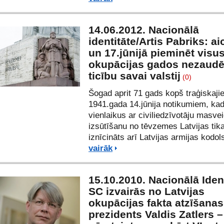
14.06.2012. Nacionālā
identitāte/Artis Pabriks: ai
un 17.jūnijā pieminēt visus
okupācijas gados nezaudē
ticību savai valstij
(0)
Šogad aprit 71 gads kopš traģiskaji
1941.gada 14.jūnija notikumiem, ka
vienlaikus ar civiliedzīvotāju masve
izsūtīšanu no tēvzemes Latvijas tik
iznīcināts arī Latvijas armijas kodol
vairāk
15.10.2010. Nacionālā Ident
SC izvairās no Latvijas
okupācijas fakta atzīšanas
prezidents Valdis Zatlers –