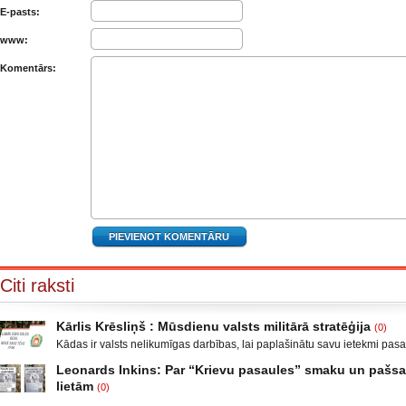
E-pasts:
www:
Komentārs:
Citi raksti
Kārlis Krēsliņš : Mūsdienu valsts militārā stratēģija
(0)
Kādas ir valsts nelikumīgas darbības, lai paplašinātu savu ietekmi pas
Moldova, kad sabruka PSRS, Gruzijā, kur bija iekšējais konflikts, miera 
Leonards Inkins: Par “Krievu pasaules” smaku un paš
Krievijas un ar to aizstāvēšanu pamatots iebrukums Gruzijā. Ukrainā a
lietām
(0)
un izveidot militāro konfliktu Doņeckas un Luganskas novados. Vai tas 
Leonards Inkins: Biedrības “Latvietis” biedrs, grāmatu autors: Neizmant