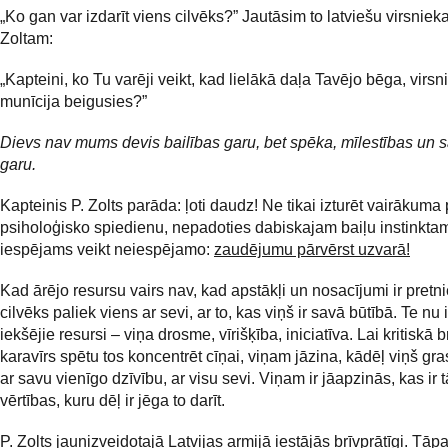
„Ko gan var izdarīt viens cilvēks?” Jautāsim to latviešu virsniek
Zoltam:
„Kapteini, ko Tu varēji veikt, kad lielākā daļa Tavējo bēga, virsnie
munīcija beigusies?”
Dievs nav mums devis bailības garu, bet spēka, mīlestības un 
garu.
Kapteinis P. Zolts parāda: ļoti daudz! Ne tikai izturēt vairākuma
psiholoģisko spiedienu, nepadoties dabiskajam baiļu instinktam.
iespējams veikt neiespējamo:
zaudējumu pārvērst uzvarā!
Kad ārējo resursu vairs nav, kad apstākļi un nosacījumi ir pretni
cilvēks paliek viens ar sevi, ar to, kas viņš ir savā būtībā. Te nu i
iekšējie resursi – viņa drosme, vīrišķība, iniciatīva. Lai kritiskā b
karavīrs spētu tos koncentrēt cīņai, viņam jāzina, kādēļ viņš gra
ar savu vienīgo dzīvību, ar visu sevi. Viņam ir jāapzinās, kas ir 
vērtības, kuru dēļ ir jēga to darīt.
P. Zolts jaunizveidotajā Latvijas armijā iestājās brīvprātīgi. Tāpa