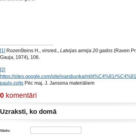
[1]
Rozenšteins H., virsred.,
Latvijas armija 20 gados
(Raven Pri
Gauja, 1974), 106.
[2]
https://sites.google.com/site/ivarsbunka/milit%C4%81r%C4%8
pauls-zolts
Pēc maj. J. Jansona materiāliem
0
komentāri
Uzraksti, ko domā
Vārds: