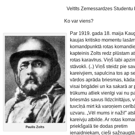
Veltīts Zemessardzes Studentu
Ko var viens?
Par 1919. gada 18. maija Kau
kaujas kritisko momentu lasām
komandpunktā rotas komandie
kapteinis Zolts redz plūstam a
rotas karavīrus. Viņš labi apzin
stāvokli. (..) Viņš steidz pie s
kareivjiem, sapulcina tos ap se
vārdos aprāda briesmas, kāda
visai brigādei un ka sakarā ar
trūkumu atliek vienīgi vai nu 
briesmās savus līdzcīnītājus, v
tuvcīņā mirt kā varoņiem cerīb
uzvaru. „Vēl mums ir naži!” at
kareivju atbilde. Ar rotas koma
priekšgalā tie dodas pretim
Paulis Zolts
ienaidniekam, cieši sažņaugt