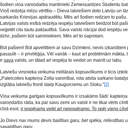
šodien viņa varoņdarba mantinieki Zemessardzes Studentu bat
Viņš redzēja milzu vērtību – Dieva latviešiem doto Latviju un tās
sarkanās Krievijas apdraudētu. Mēs arī šodien redzam to pašu.
Latvijas valsts esībā redzēja iespēju latviešiem beidzot būt paš
veģetēt citu tautu pakļautībā. Sava valsts nācijai dod iespēju v
dzīvi, pašiem būt saimniekiem. Mēs arī to saprotam.
Būt pašiem! Būt apveltītiem ar savu Dzimteni, nevis izkaisītiem 
pasaulē – ir privilēģija. Vēl vairāk – kaut arī problēmām mākta
ir
sava
valsts, un tātad arī iespēja to veidot un mainīt uz labu.
Latviešu virsnieka veikuma militārais kopsavilkums ir ticis izteik
„Pateicoties kapteiņa Zolta varonībai, rota atsita sarkano batalj
izglāba latviešu fronti starp Kaugurciemu un Sloku.”
[2]
Viņa veikuma garīgais kopsavilkums ir izsakāms šādi: kapteiņa 
varoņdarbs rāda, ka par savu zemi un valsti ir ne tikai vērts cīnīt
cīņā esot,
ir iespējams veikt arī neiespējamo. To spēj viens cilv
Jo
Dievs nav mums devis bailības garu, bet spēka, mīlestības 
savaldības garu.