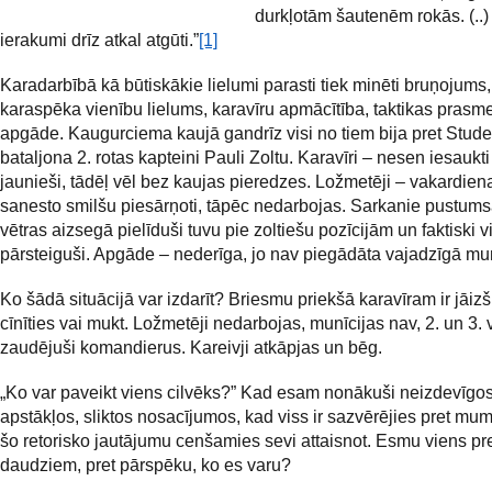
durkļotām šautenēm rokās. (..)
ierakumi drīz atkal atgūti.”
[1]
Karadarbībā kā būtiskākie lielumi parasti tiek minēti bruņojums,
karaspēka vienību lielums, karavīru apmācītība, taktikas prasm
apgāde. Kaugurciema kaujā gandrīz visi no tiem bija pret Stud
bataljona 2. rotas kapteini Pauli Zoltu. Karavīri – nesen iesaukt
jaunieši, tādēļ vēl bez kaujas pieredzes. Ložmetēji – vakardien
sanesto smilšu piesārņoti, tāpēc nedarbojas. Sarkanie pustum
vētras aizsegā pielīduši tuvu pie zoltiešu pozīcijām un faktiski v
pārsteiguši. Apgāde – nederīga, jo nav piegādāta vajadzīgā mun
Ko šādā situācijā var izdarīt? Briesmu priekšā karavīram ir jāizš
cīnīties vai mukt. Ložmetēji nedarbojas, munīcijas nav, 2. un 3.
zaudējuši komandierus. Kareivji atkāpjas un bēg.
„Ko var paveikt viens cilvēks?” Kad esam nonākuši neizdevīgo
apstākļos, sliktos nosacījumos, kad viss ir sazvērējies pret mum
šo retorisko jautājumu cenšamies sevi attaisnot. Esmu viens pr
daudziem, pret pārspēku, ko es varu?