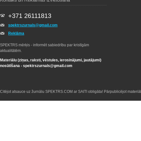
+371 26111813
spektrszurnals@gmail.com
Reklāma
SPEKTRS mērķis - informēt sabiedrību par kristīgām
aktualitātēm.
Materiālu (ziņas, raksti, vēstules, ierosinājumi, jautājumi)
nosūtīšana -
spektrszurnals@gmail.com
Citējot atsauce uz žurnālu SPEKTRS.COM ar SAITI obligāta! Pārpublicējot materiā