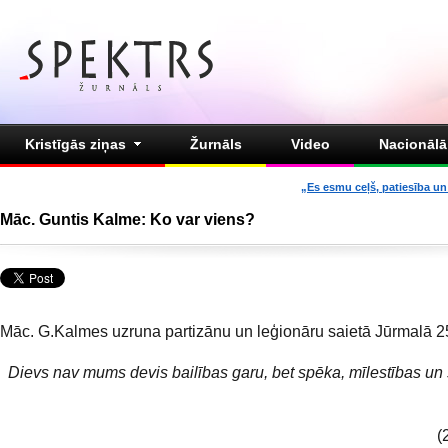
Kristīgās ziņas
Žurnāls
Video
Nacionālā 
„Es esmu ceļš, patiesība un 
Māc. Guntis Kalme: Ko var viens?
Māc. G.Kalmes uzruna partizānu un leģionāru saietā Jūrmalā 2
Dievs nav mums devis bailības garu, bet spēka, mīlestības un
(