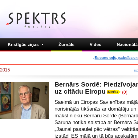
Kristīgās ziņas
Žurnāls
Video
Nacionālā 
„Es esmu ceļš, patiesība un 
2015
at
Bernārs Sordē: Piedzīvoja
uz citādu Eiropu
(0)
Saeimā un Eiropas Savienības mājā
norisinājās tikšanās ar domātāju un
mākslinieku Bernāru Sordē (Bernard
Saruna notika saistībā ar Bernāra S
„Jaunai pasaulei pēc vētras” veltītā
izstādi ES mājā un tā būs apskatāma