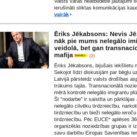
Valsts varas neatbildētie jautājumi t
ierušināti sliktas komunikācijas ka
vairāk
Ēriks Jēkabsons: Nevis J
nāk pie mums nelegālo im
veidolā, bet gan transnaci
mafija
(2)
Ēriks Jēkabsons, bijušais iekšlietu 
Sekojot līdzi diskusijām par bēgļu
Latvijā pārsteidz valsts drošības as
trūkums tajās. Transnacionālā nozied
mērā kontrolē nelegālo imigrantu pl
Šī “nodarbe” ir saistīta un pārklājas 
nelegālo cilvēku tirdzniecību, narkot
tirdzniecību un bieži nelegālo ieroču
tirdzniecību. Pēc EUCE* aplēses 3
organizētās noziedzības grupas ir i
savu darbību Eiropas Savienības teri