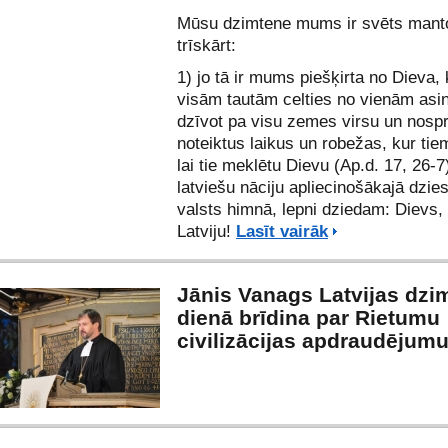
Mūsu dzimtene mums ir svēts mant
trīskārt:
1) jo tā ir mums piešķirta no Dieva, 
visām tautām celties no vienām asi
dzīvot pa visu zemes virsu un nosp
noteiktus laikus un robežas, kur tie
lai tie meklētu Dievu (Ap.d. 17, 26-
latviešu nāciju apliecinošākajā dzi
valsts himnā, lepni dziedam: Dievs, 
Latviju!
Lasīt vairāk
Jānis Vanags Latvijas dz
dienā brīdina par Rietumu
civilizācijas apdraudējum