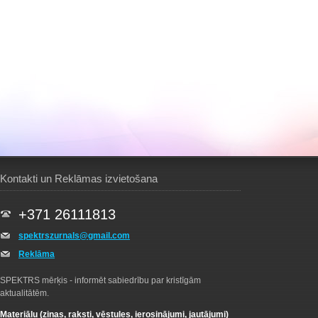
Kontakti un Reklāmas izvietošana
+371 26111813
spektrszurnals@gmail.com
Reklāma
SPEKTRS mērķis - informēt sabiedrību par kristīgām
aktualitātēm.
Materiālu (ziņas, raksti, vēstules, ierosinājumi, jautājumi)