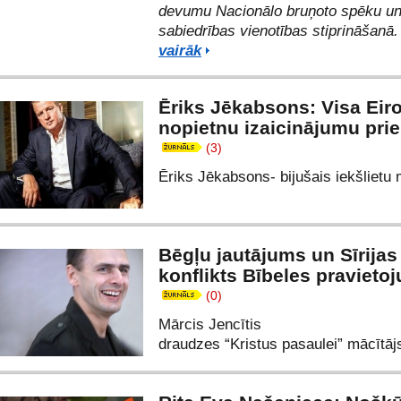
devumu Nacionālo bruņoto spēku u
sabiedrības vienotības stiprināšanā
vairāk
Ēriks Jēkabsons: Visa Eiro
nopietnu izaicinājumu pri
(3)
Ēriks Jēkabsons- bijušais iekšlietu 
Bēgļu jautājums un Sīrijas
konflikts Bībeles pravieto
(0)
Mārcis Jencītis
draudzes “Kristus pasaulei” mācītāj