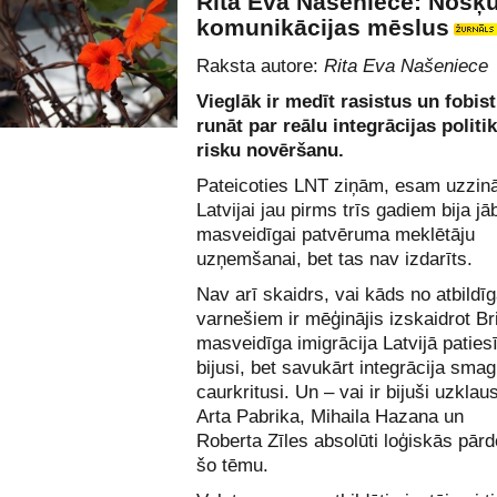
Rita Eva Našeniece: Nošķū
komunikācijas mēslus
Raksta autore:
Rita Eva Našeniece
Vieglāk ir medīt rasistus un fobis
runāt par reālu integrācijas politi
risku novēršanu.
Pateicoties LNT ziņām, esam uzzinā
Latvijai jau pirms trīs gadiem bija jā
masveidīgai patvēruma meklētāju
uzņemšanai, bet tas nav izdarīts.
Nav arī skaidrs, vai kāds no atbildī
varnešiem ir mēģinājis izskaidrot Br
masveidīga imigrācija Latvijā patiesī
bijusi, bet savukārt integrācija smag
caurkritusi. Un – vai ir bijuši uzklau
Arta
Pabrika
, Mihaila
Hazana
un
Roberta
Zīles
absolūti loģiskās pār
šo tēmu.