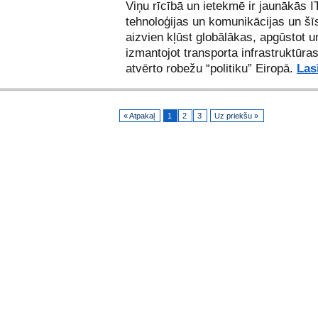
Viņu rīcībā un ietekmē ir jaunākās I
tehnoloģijas un komunikācijas un šī
aizvien kļūst globālākas, apgūstot u
izmantojot transporta infrastruktūra
atvērto robežu “politiku” Eiropā.
Las
« Atpakaļ
1
2
3
Uz priekšu »