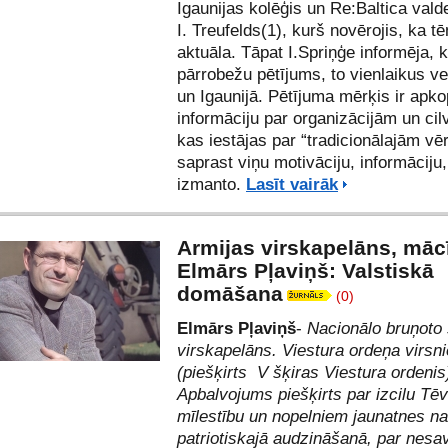
Igaunijas kolēģis un Re:Baltica vald
I. Treufelds(1), kurš novērojis, ka tēm
aktuāla. Tāpat I.Spriņģe informēja, k
pārrobežu pētījums, to vienlaikus ve
un Igaunijā. Pētījuma mērķis ir apko
informāciju par organizācijām un ci
kas iestājas par “tradicionālajām vē
saprast viņu motivāciju, informāciju,
izmanto.
Lasīt vairāk
Armijas virskapelāns, mācī
Elmārs Pļaviņš: Valstiskā
domāšana
(0)
Elmārs Pļaviņš
-
Nacionālo bruņoto
virskapelāns. Viestura ordeņa virsni
(piešķirts V šķiras Viestura ordenis
Apbalvojums piešķirts par izcilu Tēv
mīlestību un nopelniem jaunatnes na
patriotiskajā audzināšanā, par nesav