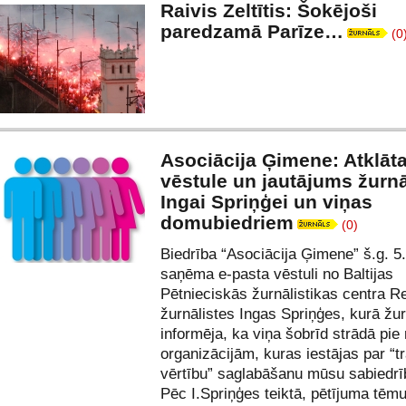
Raivis Zeltītis: Šokējoši
paredzamā Parīze…
(0
Asociācija Ģimene: Atklāt
vēstule un jautājums žurnā
Ingai Spriņģei un viņas
domubiedriem
(0)
Biedrība “Asociācija Ģimene” š.g. 5.
saņēma e-pasta vēstuli no Baltijas
Pētnieciskās žurnālistikas centra Re
žurnālistes Ingas Spriņģes, kurā žur
informēja, ka viņa šobrīd strādā pie
organizācijām, kuras iestājas par “t
vērtību” saglabāšanu mūsu sabiedrī
Pēc I.Spriņģes teiktā, pētījuma tēmu