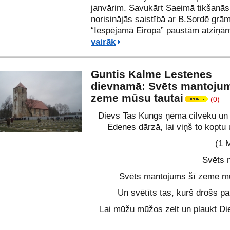
janvārim. Savukārt Saeimā tikšanās
norisinājās saistībā ar B.Sordē grā
“Iespējamā Eiropa” paustām atziņā
vairāk
Guntis Kalme Lestenes
dievnamā: Svēts mantojum
zeme mūsu tautai
(0)
Dievs Tas Kungs ņēma cilvēku un i
Ēdenes dārzā, lai viņš to koptu
(1 
Svēts 
Svēts mantojums šī zeme mū
Un svētīts tas, kurš drošs par
Lai mūžu mūžos zelt un plaukt Die