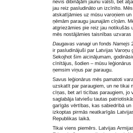
nevis dibinājām jaunu valsti, bet at
jau reiz pasludināto un izcīnīto. Mēs
atskatījāmies uz mūsu varoņiem un 
ņēmām paraugu jaunajām cīņām. Mē
atgriezāmies pie reiz jau notikušās 
mēs nostājāmies taisnības uzvaras
Daugavas vanagi
un fonds
Namejs
2
ir pasludinājuši par Latvijas Varoņu 
Sekojhot šim aicinājumam, godinās
cīnītājus, šodien – mūsu leģionārus
ņemsim viņus par paraugu.
Savus leģionārus mēs pamatoti var
uzskatīt par paraugiem, un ne tikai m
cīņas, bet arī ticības paraugiem, jo v
saglabāja latviešu tautas patriotiskā
garīgās vērtības, kas sabiedrībā un 
izkoptas pirmās neatkarīgās Latvija
Republikas laikā.
Tikai viens piemērs. Latvijas Armijas