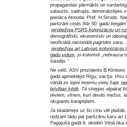
propagandas pārmākts un vardarbīg
salauzts, sadrupis, demoralizējies v
pienāca Atmoda. Prof. H.Strods
: Na
partizāni cīņās līdz 50. gadu beigām
ierobežoja PSRS kolonizāciju un rus
demogrāfiski, ekonomiski un ideoloģi
neoficiālā nacionālā pagrīdes vara, .
ierobežoja arī Latvijas kolonizāciju l
gadu vidum
, jo kolonisti „nebrauca t
šaudās.”
Ne velti,
ASV prezidents B.Klintons 
gadā apmeklējot Rīgu, sacīja:
Visu 
vārdā es lepni ieņemu vietu šajā
ne
brīvības ķēdē
. Tā stiepjas atpakaļ lī
tēviem, vīriem, kuri devās mežos, la
okupantu karapūļiem.
Ja skatāmies uz šo cīņu vēl plašāk,
redzam tādu pat partizānu karu arī L
Pagājušā gadā 6. oktobrī Viļņā tika s