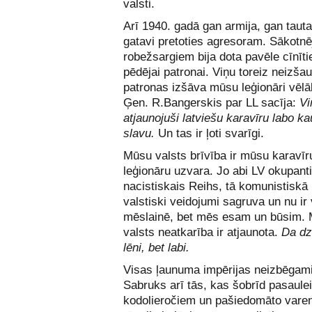
valsti.
Arī 1940. gadā gan armija, gan tauta
gatavi pretoties agresoram. Sākotnē
robežsargiem bija dota pavēle cīnīti
pēdējai patronai. Viņu toreiz neizša
patronas izšāva mūsu leģionāri vēlāk
Ģen. R.Bangerskis par LL sacīja:
Vi
atjaunojuši latviešu karavīru labo ka
slavu.
Un tas ir ļoti svarīgi.
Mūsu valsts brīvība ir mūsu karavīr
leģionāru uzvara. Jo abi LV okupanti
nacistiskais Reihs, tā komunistisk
valstiski veidojumi sagruva un nu ir
mēslainē, bet mēs esam un būsim.
valsts neatkarība ir atjaunota.
Da dz
lēni, bet labi.
Visas ļaunuma impērijas neizbēgami
Sabruks arī tās, kas šobrīd pasaulei
kodolieročiem un pašiedomāto varen