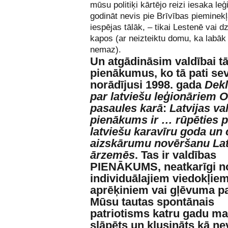
mūsu politiķi kārtējo reizi iesaka le
godināt nevis pie Brīvības pieminekļ
iespējas tālāk, – tikai Lestenē vai d
kapos (ar neizteiktu domu, ka labāk
nemaz).
Un atgādināsim valdībai t
pienākumus, ko tā pati se
norādījusi 1998. gada
Dekl
par latviešu leģionāriem O
pasaules karā
:
Latvijas va
pienākums ir … rūpēties p
latviešu karavīru goda un 
aizskārumu novēršanu Lat
ārzemēs
. Tas ir valdības
PIENĀKUMS, neatkarīgi n
individuālajiem viedokļiem
aprēķiniem vai gļēvuma p
Mūsu tautas spontānais
patriotisms katru gadu mar
slāpēts un klusināts kā n