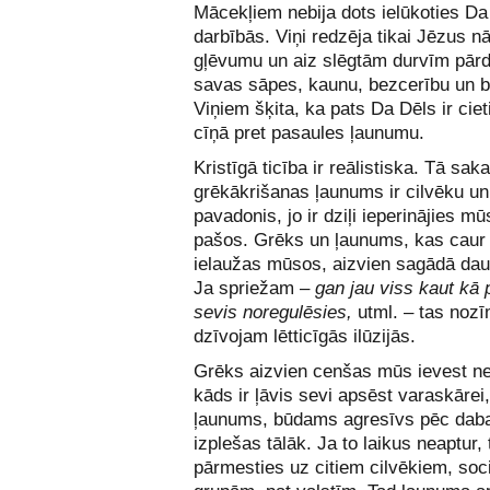
Mācekļiem nebija dots ielūkoties Da
darbībās. Viņi redzēja tikai Jēzus n
gļēvumu un aiz slēgtām durvīm pārd
savas sāpes, kaunu, bezcerību un b
Viņiem šķita, ka pats Da Dēls ir ciet
cīņā pret pasaules ļaunumu.
Kristīgā ticība ir reālistiska. Tā sak
grēkākrišanas ļaunums ir cilvēku u
pavadonis, jo ir dziļi ieperinājies m
pašos. Grēks un ļaunums, kas caur 
ielaužas mūsos, aizvien sagādā dau
Ja spriežam –
gan jau viss kaut kā 
sevis noregulēsies,
utml. – tas noz
dzīvojam lētticīgās ilūzijās.
Grēks aizvien cenšas mūs ievest ne
kāds ir ļāvis sevi apsēst varaskārei,
ļaunums, būdams agresīvs pēc dab
izplešas tālāk. Ja to laikus neaptur,
pārmesties uz citiem cilvēkiem, soc