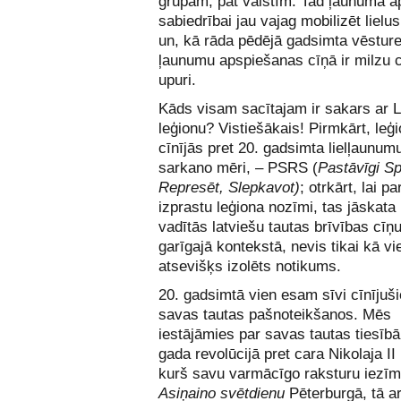
grupām, pat valstīm. Tad ļaunuma a
sabiedrībai jau vajag mobilizēt lielu
un, kā rāda pēdējā gadsimta vēsture
ļaunumu apspiešanas cīņā ir milzu c
upuri.
Kāds visam sacītajam ir sakars ar L
leģionu? Vistiešākais! Pirmkārt, leģ
cīnījās pret 20. gadsimta lielļaunum
sarkano mēri, – PSRS (
Pastāvīgi Sp
Represēt, Slepkavot)
; otrkārt, lai pa
izprastu leģiona nozīmi, tas jāskata
vadītās latviešu tautas brīvības cīņu 
garīgajā kontekstā, nevis tikai kā vi
atsevišķs izolēts notikums.
20. gadsimtā vien esam sīvi cīnījuši
savas tautas pašnoteikšanos. Mēs
iestājāmies par savas tautas tiesīb
gada revolūcijā pret cara Nikolaja II
kurš savu varmācīgo raksturu iezīm
Asiņaino svētdienu
Pēterburgā, tā a