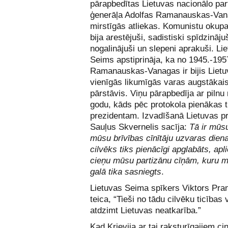
pārapbedītas Lietuvas nacionālo par
ģenerāļa Adolfas Ramanauskas-Va
mirstīgās atliekas. Komunistu okupa
bija arestējuši, sadistiski spīdzinājuš
nogalinājuši un slepeni aprakuši. Li
Seims apstiprināja, ka no 1945.-19
Ramanauskas-Vanagas ir bijis Liet
vienīgās likumīgās varas augstākai
pārstāvis. Viņu pārapbedīja ar pilnu 
godu, kāds pēc protokola pienākas ti
prezidentam. Izvadīšanā
Lietuvas p
Sauļus Skvernelis sacīja:
Tā ir mūsu
mūsu brīvības cīnītāju uzvaras diena
cilvēks tiks pienācīgi apglabāts, apl
cieņu mūsu partizānu cīņām, kuru m
galā tika sasniegts
.
Lietuvas Seima spīkers Viktors Pran
teica, “Tieši no tādu cilvēku ticības 
atdzimt Lietuvas neatkarība.”
Kad Krievija ar tai raksturīgajiem ci