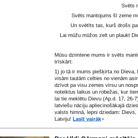
Svēts 
Svēts mantojums šī zeme mū
Un svētīts tas, kurš drošs par
Lai mūžu mūžos zelt un plaukt Die
Mūsu dzimtene mums ir svēts mant
trīskārt:
1) jo tā ir mums piešķirta no Dieva, 
visām tautām celties no vienām asi
dzīvot pa visu zemes virsu un nosp
noteiktus laikus un robežas, kur tie
lai tie meklētu Dievu (Ap.d. 17, 26-
latviešu nāciju apliecinošākajā dzi
valsts himnā, lepni dziedam: Dievs, 
Latviju!
Lasīt vairāk