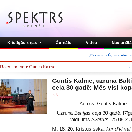
Kristīgās ziņas
Žurnāls
Video
Nacionālā 
„Es esmu ceļš, patiesība un 
Raksti ar tagu: Guntis Kalme
at
Guntis Kalme, uzruna Balti
ceļa 30 gadē: Mēs visi kop
(0)
Autors: Guntis Kalme
Uzruna
Baltijas ceļa
30 gadē, Rīga
raidījums
Svētrīts
, 25.08.20
Mt 18: 20, Kristus saka:
kur divi vai 