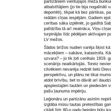
partizāniem vientuļajos meža bunku
atbalstītājiem (jo tie bija nogalināti v
deportēti), tikpat kā bez pārtikas, p
reālām cīņas iespējām. Gadiem ejot
cerības sāka izplēnēt, jo gaidītā Sa
palīdzība tā arī neatnāca. Viņu cīņa
turpinājās līdz pēdējam aktīvajam p
LV mežos.
Šādos brīžos nudien varēja šķist kā
mācekļiem – sakāve, katastrofa. Kā
uzvara? – jo tik ļoti cerētais 1919. 
scenārijs neatkārtojās. Toreiz nevie
cilvēkiem nevarēja redzēt lielo Diev
perspektīvu, un plānu ne tikai mums
atdot brīvību, bet to dāvāt arī dau
apspiestajām tautām un piedevām v
pašu ļaunuma impēriju.
Leģionāru un partizānu asinīm nopirk
izglāba mūsu tautas pretestības gar
citādi līdz 80-o gadu beigām būtu k