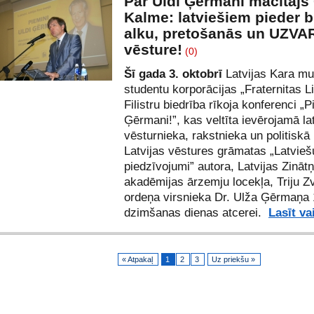
Par Uldi Ģērmani mācītājs
Kalme: latviešiem pieder b
alku, pretošanās un UZVA
vēsture!
(0)
Šī gada 3. oktobrī
Latvijas Kara mu
studentu korporācijas „Fraternitas L
Filistru biedrība rīkoja konferenci „P
Ģērmani!”, kas veltīta ievērojamā la
vēsturnieka, rakstnieka un politiskā 
Latvijas vēstures grāmatas „Latvieš
piedzīvojumi” autora, Latvijas Zināt
akadēmijas ārzemju locekļa, Triju Z
ordeņa virsnieka Dr. Ulža Ģērmaņa 
dzimšanas dienas atcerei.
Lasīt va
« Atpakaļ
1
2
3
Uz priekšu »