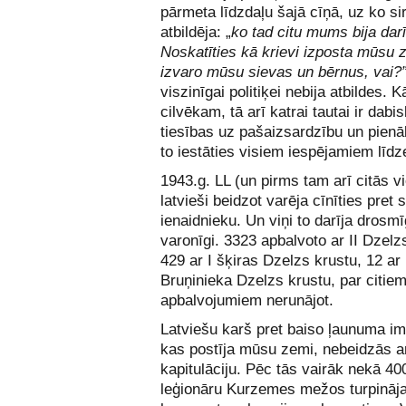
pārmeta līdzdaļu šajā cīņā, uz ko si
atbildēja: „
ko tad citu mums bija darī
Noskatīties kā krievi izposta mūsu 
izvaro mūsu sievas un bērnus, vai?
viszinīgai politiķei nebija atbildes. 
cilvēkam, tā arī katrai tautai ir dabi
tiesības uz pašaizsardzību un pien
to iestāties visiem iespējamiem līdz
1943.g. LL (un pirms tam arī citās v
latvieši beidzot varēja cīnīties pret 
ienaidnieku. Un viņi to darīja drosmī
varonīgi. 3323 apbalvoto ar II Dzelz
429 ar I šķiras Dzelzs krustu, 12 ar
Bruņinieka Dzelzs krustu, par citie
apbalvojumiem nerunājot.
Latviešu karš pret baiso ļaunuma im
kas postīja mūsu zemi, nebeidzās a
kapitulāciju. Pēc tās vairāk nekā 40
leģionāru Kurzemes mežos turpināj