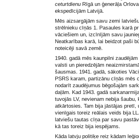
ceturtdienu
Rīgā un ģenerāļa Orlova
ekspedīcijām Latvijā.
Mēs aizsargājām savu zemi latvieš
strēlnieku cīņās 1. Pasaules karā pr
vāciešiem un, izcīnījām savu jaunieg
Neatkarības karā, lai beidzot paši b
noteicēji savā zemē.
1940. gadā mēs kaunpilni zaudējām
valsti un pieredzējām neaizmirsta
šausmas. 1941. gadā, sākoties Vāci
PSRS karam, partizānu cīņās mēs 
nodarīt zaudējumus bēgošajām sark
daļām. Kad 1943. gadā sarkanarmija
tuvojās LV, nevienam nebija šaubu,
atkārtosies. Tam bija jāstājas pretī, 
vienīgais toreiz reālais veids bija LL
latviešu tautas cīņa par savu pastāv
kā tas toreiz bija iespējams.
Kāda latvju politiķe reiz kādam leģi