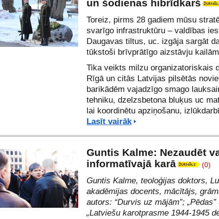
un šodienas hibrīdkarš
Toreiz, pirms 28 gadiem mūsu stratē
svarīgo infrastruktūru – valdības ie
Daugavas tiltus, uc. izgāja sargāt d
tūkstoši brīvprātīgo aizstāvju kailā
Tika veikts milzu organizatoriskais d
Rīgā un citās Latvijas pilsētās novie
barikādēm vajadzīgo smago lauksa
tehniku, dzelzsbetona bluķus uc mat
lai koordinētu apziņošanu, izlūkdarb
Lasīt vairāk
Guntis Kalme: Nezaudēt va
informatīvajā karā
(0)
Guntis Kalme, teoloģijas doktors, Lu
akadēmijas docents, mācītājs, grām
autors: “
Durvis uz mājām
”;
„Pēdas”
„Latviešu karotprasme 1944-1945 d