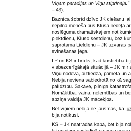
Viņam parādījās un Viņu stiprināja.”
– 43).
Baznīca šobrīd dzīvo JK ciešanu lai
nepilna mēneša būs Klusā nedēļa ar
noslēguma dramatiskajiem notikumi
piektdienu, Kluso sestdienu, bez k
saprotama Lieldienu – JK uzvaras p
svinēšanas jēga.
LP un KS ir brīdis, kad kristietība bij
visbezcerīgākajā situācijā – JK miri
Viņu nodeva, aizliedza, pameta un a
Nebija neviena sabiedrotā no kā sag
palīdzību. Sakāve, pilnīga katastrofa
Nomāktība, vaina, nolemtības un be
apziņa valdīja JK mācekļos.
Bet viņiem nebija ne jausmas, ka
u
bija notikusi
.
KS – JK neatradās kapā, bet bija nok
lai velniem pasludinātu savu uzvaru.