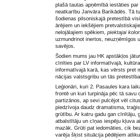
plašā tautas apņēmībā iestāties par
neatkarību Janvāra Barikādēs. Tā tu
šodienas pilsoniskajā pretestībā vi
ārējiem un iekšējiem pretvalstiskaji
nelojālajiem spēkiem,
piektajai kolon
uzmundrinot inertos, neuzņēmīgos 
savējos.
Šodien mums jau HK apstākļos jātu
cīnīties par LV informatīvajā, kultūr
informatīvajā karā, kas vērsts pret
nācijas valstsgribu un tās pretestīb
Leģionāri, kuri 2. Pasaules kara laik
frontē un kuri turpināja pēc tā savu 
partizānos, ap sevi pulcējot vēl citus
piedzīvoja daudz dramatisma, traģi
grūtību. Ar katru gadu gan cīnītāju, 
atbalstītāju un cīņas iespēju kļuva a
mazāk. Grūti pat iedomāties, cik be
varēja šķist situācija pēdējiem atlik