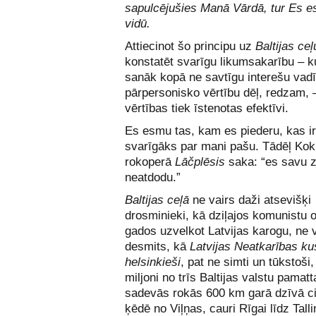
sapulcējušies Manā Vārdā, tur Es e
vidū.
Attiecinot šo principu uz
Baltijas ceļ
konstatēt svarīgu likumsakarību – ku
sanāk kopā ne savtīgu interešu vadīt
pārpersonisko vērtību dēļ, redzam, –
vērtības tiek īstenotas efektīvi.
Es esmu tas, kam es piederu, kas ir
svarīgāks par mani pašu. Tādēļ Kok
rokoperā
Lāčplēsis
saka: “es savu 
neatdodu.”
Baltijas ceļā
ne vairs daži atsevišķi
drosminieki, kā dziļajos komunistu 
gados uzvelkot Latvijas karogu, ne 
desmits, kā
Latvijas Neatkarības ku
helsinkieši
, pat ne simti un tūkstoši,
miljoni no trīs Baltijas valstu pamat
sadevās rokās 600 km garā dzīvā c
ķēdē no Viļņas, cauri Rīgai līdz Talli