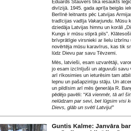
Eduards Stauvers tika iesaukts leģi
divīzijā. 1945. gada aprīļa beigās ie
Berlīnē leitnants pēc Latvijas Armija
tradīcijas vadīja
Vakarjundu
. Mūsu k
dziedāja Latvijas himnu un korāli „D
Kungs ir mūsu stiprā pils”. Klātesoš
brīvprātīgie virsnieki ar lielu izbrīnu
novērtēja mūsu karavīrus, kas tik s
lūdz Dievu par savu Tēvzemi.
Mēs, latvieši, esam uzvarētāji, varo
jo esam izcīnījuši un atguvuši savu v
arī rīkosimies un ieturēsim tam atbi
lepnu un pašapzinīgu stāju. Un atce
un pildīsim arī mēs ģenerāļa R. Ba
pēdējo pavēli: “
Kā vienmēr, tā arī šin
nelūdzam par sevi, bet lūgsim visi k
Dievs, glāb un svētī Latviju!
”
Guntis Kalme: Janvāra ba