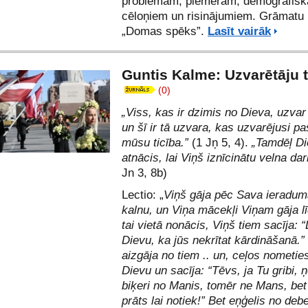
problēmām, piemēram, demogrāfisk
cēloņiem un risinājumiem. Grāmatu 
„Domas spēks”.
Lasīt vairāk
Guntis Kalme: Uzvarētāju t
(0)
„Viss, kas ir dzimis no Dieva, uzvar
un šī ir tā uzvara, kas uzvarējusi pa
mūsu ticība.”
(1 Jņ 5, 4).
„Tamdēļ Di
atnācis, lai Viņš iznīcinātu velna da
Jn 3, 8b)
Lectio: „
Viņš gāja pēc Sava ieradum
kalnu, un Viņa mācekļi Viņam gāja lī
tai vietā nonācis, Viņš tiem sacīja: 
Dievu, ka jūs nekrītat kārdināšanā.”
aizgāja no tiem .. un, ceļos nometie
Dievu un sacīja: “Tēvs, ja Tu gribi,
biķeri no Manis, tomēr ne Mans, bet
prāts lai notiek!” Bet eņģelis no deb