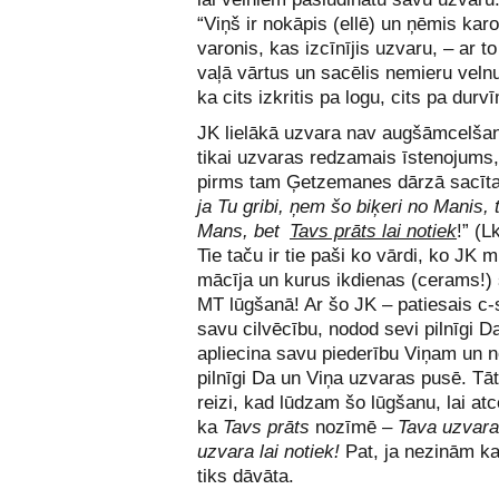
“Viņš ir nokāpis (ellē) un ņēmis kar
varonis, kas izcīnījis uzvaru, – ar to
vaļā vārtus un sacēlis nemieru velnu
ka cits izkritis pa logu, cits pa durv
JK lielākā uzvara nav augšāmcelšan
tikai uzvaras redzamais īstenojums,
pirms tam Ģetzemanes dārzā sacītai
ja Tu gribi, ņem šo biķeri no Manis,
Mans, bet
Tavs prāts lai notiek
!” (L
Tie taču ir tie paši ko vārdi, ko JK
mācīja un kurus ikdienas (cerams!
MT lūgšanā! Ar šo JK – patiesais c-
savu cilvēcību, nodod sevi pilnīgi D
apliecina savu piederību Viņam un n
pilnīgi Da un Viņa uzvaras pusē. Tāt
reizi, kad lūdzam šo lūgšanu, lai at
ka
Tavs prāts
nozīmē –
Tava uzvara
uzvara lai notiek!
Pat, ja nezinām ka
tiks dāvāta.