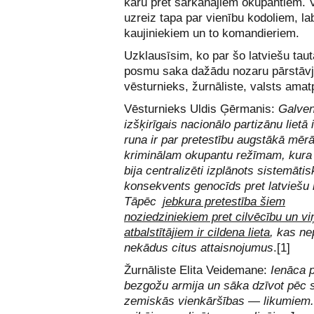
karu pret sarkanajiem okupantiem. Vi
uzreiz tapa par vienību kodoliem, l
kaujiniekiem un to komandieriem.
Uzklausīsim, ko par šo latviešu tau
posmu saka dažādu nozaru pārstāvj
vēsturnieks, žurnāliste, valsts ama
Vēsturnieks Uldis Ģērmanis:
Galven
izšķirīgais nacionālo partizānu lietā i
runa ir par pretestību augstākā mēr
kriminālam okupantu režīmam, kura
bija centralizēti izplānots sistemāti
konsekvents genocīds pret latviešu 
Tāpēc
jebkura pretestība šiem
noziedziniekiem pret cilvēcību un vi
atbalstītājiem ir cildena lieta
, kas ne
nekādus citus attaisnojumus
.
[1]
Žurnāliste Elita Veidemane:
Ienāca p
bezgožu armija un sāka dzīvot pēc
zemiskās vienkār­­šības — likumiem.