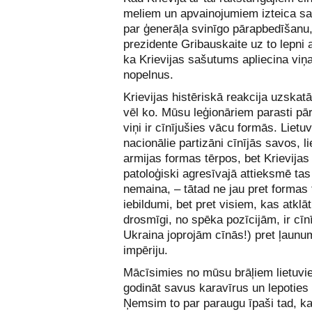
meliem un apvainojumiem izteica s
par ģenerāļa svinīgo pārapbedīšanu,
prezidente Gribauskaite uz to lepni a
ka Krievijas sašutums apliecina viņa
nopelnus.
Krievijas histēriskā reakcija uzskat
vēl ko. Mūsu leģionāriem parasti pā
viņi ir cīnījušies vācu formās. Lietu
nacionālie partizāni cīnījās savos, l
armijas formas tērpos, bet Krievijas
patoloģiski agresīvajā attieksmē ta
nemaina, – tātad ne jau pret formas 
iebildumi, bet pret visiem, kas atklāt
drosmīgi, no spēka pozīcijām, ir cīn
Ukraina joprojām cīnās!) pret ļaunu
impēriju.
Mācīsimies no mūsu brāļiem lietuvi
godināt savus karavīrus un lepoties 
Ņemsim to par paraugu īpaši tad, ka