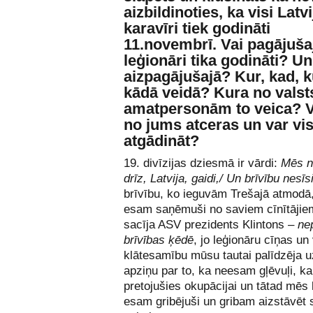
aizbildinoties, ka visi Latv
karavīri tiek godināti
11.novembrī. Vai pagājuša
leģionāri tika godināti? Un
aizpagājušajā? Kur, kad, k
kādā veidā? Kura no valst
amatpersonām to veica? V
no jums atceras un var vi
atgādināt?
19. divīzijas dziesmā ir vārdi:
Mēs n
drīz, Latvija, gaidi,/ Un brīvību nesīs
brīvību, ko ieguvām Trešajā atmodā
esam saņēmuši no saviem cīnītājie
sacīja ASV prezidents Klintons –
ne
brīvības ķēdē
, jo leģionāru cīņas un
klātesamību mūsu tautai palīdzēja u
apziņu par to, ka neesam gļēvuļi, k
pretojušies okupācijai un tātad mēs 
esam gribējuši un gribam aizstāvēt