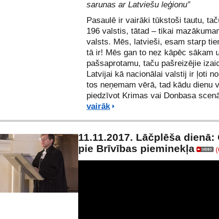
sarunas ar Latviešu leģionu”
Pasaulē ir vairāki tūkstoši tautu, taču
196 valstis, tātad – tikai mazākuma
valsts. Mēs, latvieši, esam starp ti
tā ir! Mēs gan to nez kāpēc sākam u
pašsaprotamu, taču pašreizējie izai
Latvijai kā nacionālai valstij ir ļoti n
tos neņemam vērā, tad kādu dienu 
piedzīvot Krimas vai Donbasa scenā
vairāk
11.11.2017. Lāčplēša dienā
pie Brīvības pieminekļa
(