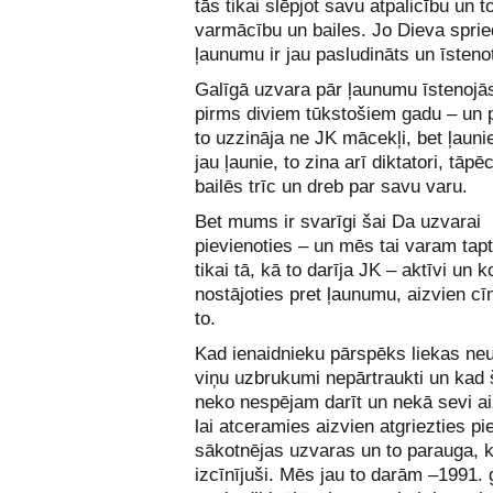
tās tikai slēpjot savu atpalicību un t
varmācību un bailes. Jo Dieva spri
ļaunumu ir jau pasludināts un īsteno
Galīgā uzvara pār ļaunumu īstenojā
pirms diviem tūkstošiem gadu – un 
to uzzināja ne JK mācekļi, bet ļauni
jau ļaunie, to zina arī diktatori, tāpēc
bailēs trīc un dreb par savu varu.
Bet mums ir svarīgi šai Da uzvarai
pievienoties – un mēs tai varam tapt 
tikai tā, kā to darīja JK – aktīvi un 
nostājoties pret ļaunumu, aizvien cīn
to.
Kad ienaidnieku pārspēks liekas n
viņu uzbrukumi nepārtraukti un kad 
neko nespējam darīt un nekā sevi ai
lai atceramies aizvien atgriezties pi
sākotnējas uzvaras un to parauga, k
izcīnījuši. Mēs jau to darām –1991.