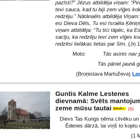
pazīsti?” Jēzus atbildēja viņam: “Pir
tevi sauca, kad tu biji zem vīģes kok
redzēju.” Nātānaēls atbildēja Viņam:
esi Dieva Dēls, Tu esi Israēla Ķēniņ
viņam atbildēja: “Tu tici tāpēc, ka E
sacīju, ka redzēju tevi zem vīģes ko
redzēsi lielākas lietas par šīm.
(Jņ 1
Moto:
Tās asinis nav
Tās pāriet jaunā 
(Broņislava Martuževa)
Las
Guntis Kalme Lestenes
dievnamā: Svēts mantojum
zeme mūsu tautai
(0)
Dievs Tas Kungs ņēma cilvēku un i
Ēdenes dārzā, lai viņš to koptu
(1 