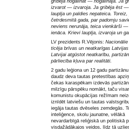
gribēja nogalināt — nogalināja. Ja ­g
izvarot — izvaroja. Ja gribēja ēst —
laupīja un paldies nepateica. Toreiz,
četrdes­mitā gada, par padomju savie
neviens nerunāja, teica vienkārši — 
ienāca. ­Krievi lau­pīja, izvaroja un ga
LV prezidents R.Vējonis:
Nacionālie 
ticēja brīvas un neatkarīgas Latvijas 
Latvijai atgūstot neatkarību, partizā
pārliecība kļuva par realitāti.
2 gadu leģiona un 12 gadu partizānu
daudz deva tautas pretestības apziņā
čekas karaspēkam izdevās partizān
milzīgu pārspēku nomākt, taču vis
komunistu okupācijas režīmam nei
iznīdēt latviešu un tautas valstsgrib
iegāja tautas dvēseles zemdegās. 
inteliģence, skolu jaunatne, vēlākā
nevardarbīgā reliģiskā un politiskā p
visdažādākajos veidos, līdz tā uzli