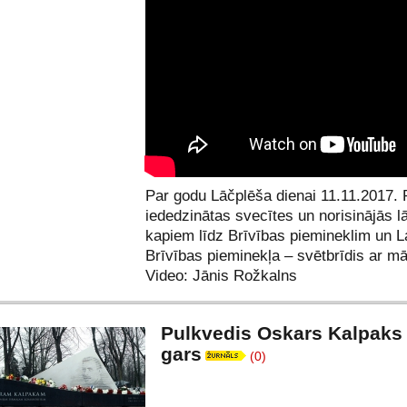
Par godu Lāčplēša dienai 11.11.2017.
iededzinātas svecītes un norisinājās l
kapiem līdz Brīvības piemineklim un L
Brīvības pieminekļa – svētbrīdis ar m
Video: Jānis Rožkalns
Pulkvedis Oskars Kalpaks
gars
(0)