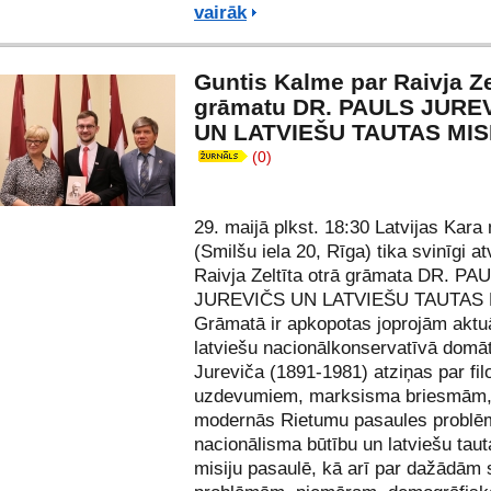
vairāk
Guntis Kalme par Raivja Ze
grāmatu DR. PAULS JURE
UN LATVIEŠU TAUTAS MIS
(0)
29. maijā plkst. 18:30 Latvijas Kara
(Smilšu iela 20, Rīga) tika svinīgi at
Raivja Zeltīta
otrā grāmata DR. PA
JUREVIČS UN LATVIEŠU TAUTAS 
Grāmatā ir apkopotas joprojām aktu
latviešu nacionālkonservatīvā domā
Jureviča (1891-1981) atziņas par fil
uzdevumiem, marksisma briesmām
modernās Rietumu pasaules probl
nacionālisma būtību un latviešu tau
misiju pasaulē, kā arī par dažādām 