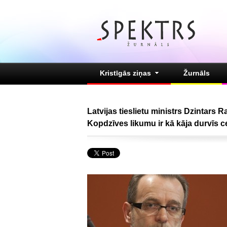
Kristīgās ziņas
Žurnāls
Latvijas tieslietu ministrs Dzintars
Kopdzīves likumu ir kā kāja durvīs 