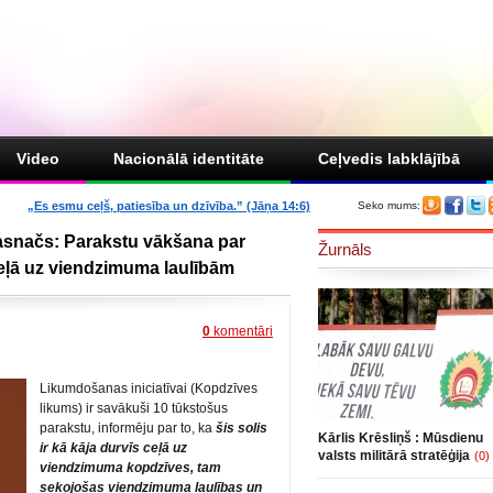
Video
Nacionālā identitāte
Ceļvedis labklājībā
„Es esmu ceļš, patiesība un dzīvība.” (Jāņa 14:6)
Seko mums:
 Rasnačs: Parakstu vākšana par
Žurnāls
ceļā uz viendzimuma laulībām
0
komentāri
Likumdošanas iniciatīvai (Kopdzīves
likums) ir savākuši 10 tūkstošus
parakstu, informēju par to, ka
šis solis
Kārlis Krēsliņš : Mūsdienu
ir kā kāja durvīs ceļā uz
valsts militārā stratēģija
(0)
viendzimuma kopdzīves, tam
sekojošas viendzimuma laulības un