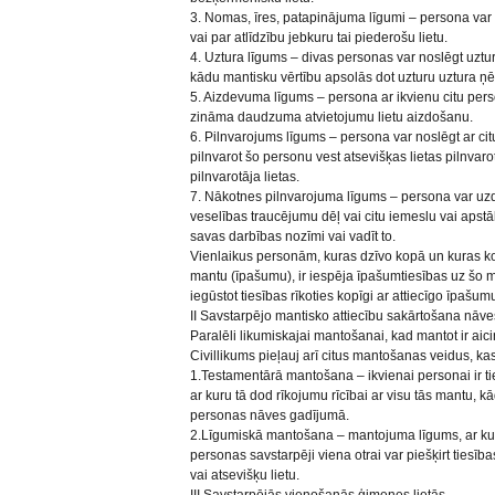
3. Nomas, īres, patapinājuma līgumi – persona var n
vai par atlīdzību jebkuru tai piederošu lietu.
4. Uztura līgums – divas personas var noslēgt uztu
kādu mantisku vērtību apsolās dot uzturu uztura 
5. Aizdevuma līgums – persona ar ikvienu citu per
zināma daudzuma atvietojumu lietu aizdošanu.
6. Pilnvarojums līgums – persona var noslēgt ar cit
pilnvarot šo personu vest atsevišķas lietas pilnvar
pilnvarotāja lietas.
7. Nākotnes pilnvarojuma līgums – persona var uzdot
veselības traucējumu dēļ vai citu iemeslu vai apstā
savas darbības nozīmi vai vadīt to.
Vienlaikus personām, kuras dzīvo kopā un kuras ko
mantu (īpašumu), ir iespēja īpašumtiesības uz šo 
iegūstot tiesības rīkoties kopīgi ar attiecīgo īpašum
II Savstarpējo mantisko attiecību sakārtošana nā
Paralēli likumiskajai mantošanai, kad mantot ir aicinā
Civillikums pieļauj arī citus mantošanas veidus, kas n
1.Testamentārā mantošana – ikvienai personai ir tie
ar kuru tā dod rīkojumu rīcībai ar visu tās mantu, k
personas nāves gadījumā.
2.Līgumiskā mantošana – mantojuma līgums, ar kuru
personas savstarpēji viena otrai var piešķirt tiesī
vai atsevišķu lietu.