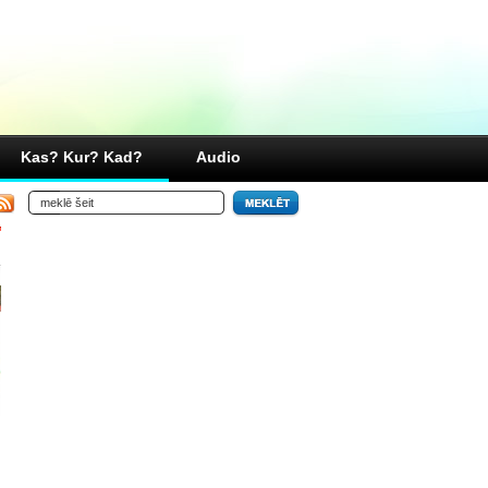
Kas? Kur? Kad?
Audio