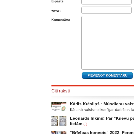
E-pasts:
www:
Komentārs:
Citi raksti
Kārlis Krēsliņš : Mūsdienu valst
Kādas ir valsts nelikumīgas darbības, l
Moldova, kad sabruka PSRS, Gruzijā, kur 
Leonards Inkins: Par “Krievu
Krievijas un ar to aizstāvēšanu pamato
lietām
(0)
un izveidot militāro konfliktu Doņeckas
Leonards Inkins: Biedrības “Latvietis” 
neatgādina to, kā attīstījās notikumi p
“Brīvības konvojs” 2022, Peron