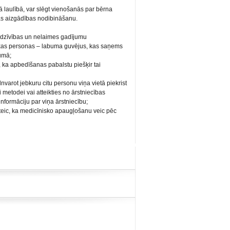
ējā laulībā, var slēgt vienošanās par bērna
as aizgādības nodibināšanu.
 dzīvības un nelaimes gadījumu
ākas personas – labuma guvējus, kas saņems
umā;
, ka apbedīšanas pabalstu piešķir tai
lnvarot jebkuru citu personu viņa vietā piekrist
metodei vai atteikties no ārstniecības
formāciju par viņa ārstniecību;
teic, ka medicīnisko apaugļošanu veic pēc