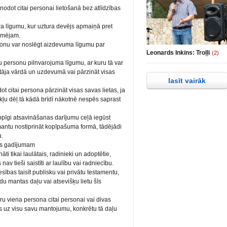
odot citai personai lietošanā bez atlīdzības
ra līgumu, kur uztura devējs apmaiņā pret
ņēmējam.
sonu var noslēgt aizdevuma līgumu par
Leonards Inkins: Troļļi
(2)
u personu pilnvarojuma līgumu, ar kuru tā var
otāja vārdā un uzdevumā vai pārzināt visas
lasīt vairāk
 citai persona pārzināt visas savas lietas, ja
kļu dēļ tā kādā brīdī nākotnē nespēs saprast
pīgi atsavināšanas darījumu ceļā iegūst
mantu nostiprināt kopīpašuma formā, tādējādi
u.
ves gadījumam
ti tikai laulātais, radinieki un adoptētie,
av tieši saistīti ar laulību vai radniecību.
sības taisīt publisku vai privātu testamentu,
ādu mantas daļu vai atsevišķu lietu šīs
 viena persona citai personai vai divas
bas uz visu savu mantojumu, konkrētu tā daļu