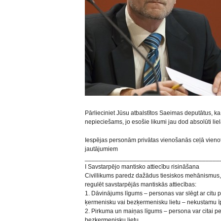
Pārlieciniet Jūsu atbalstītos Saeimas deputātus, k
nepieciešams, jo esošie likumi jau dod absolūti lielāk
Iespējas personām privātas vienošanās ceļā vienoti
jautājumiem
_______________________________________
I Savstarpējo mantisko attiecību risināšana
Civillikums paredz dažādus tiesiskos mehānismus,
regulēt savstarpējās mantiskās attiecības:
1. Dāvinājums līgums – personas var slēgt ar citu
ķermenisku vai bezķermenisku lietu – nekustamu ī
2. Pirkuma un maiņas līgums – persona var citai p
bezķermenisku lietu.