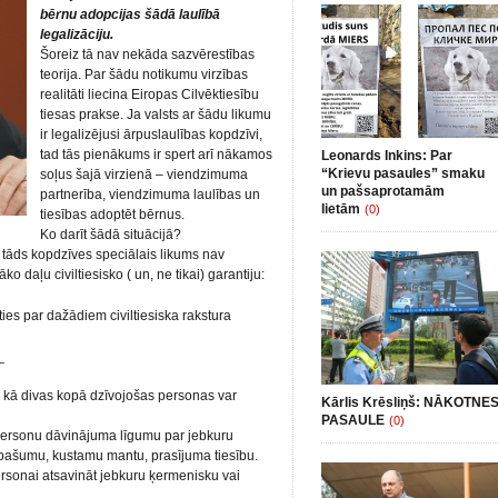
bērnu adopcijas šādā laulībā
legalizāciju.
Šoreiz tā nav nekāda sazvērestības
teorija. Par šādu notikumu virzības
realitāti liecina Eiropas Cilvēktiesību
tiesas prakse. Ja valsts ar šādu likumu
ir legalizējusi ārpuslaulības kopdzīvi,
tad tās pienākums ir spert arī nākamos
Leonards Inkins: Par
“Krievu pasaules” smaku
soļus šajā virzienā – viendzimuma
un pašsaprotamām
partnerība, viendzimuma laulības un
lietām
(0)
tiesības adoptēt bērnus.
Ko darīt šādā situācijā?
a tāds kopdzīves speciālais likums nav
o daļu civiltiesisko ( un, ne tikai) garantiju:
es par dažādiem civiltiesiska rakstura
_
 kā divas kopā dzīvojošas personas var
Kārlis Krēsliņš: NĀKOTNE
PASAULE
(0)
 personu dāvinājuma līgumu par jebkuru
pašumu, kustamu mantu, prasījuma tiesību.
ersonai atsavināt jebkuru ķermenisku vai