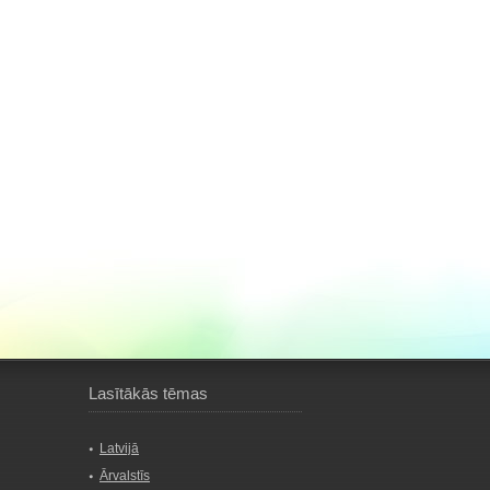
Lasītākās tēmas
Latvijā
Ārvalstīs