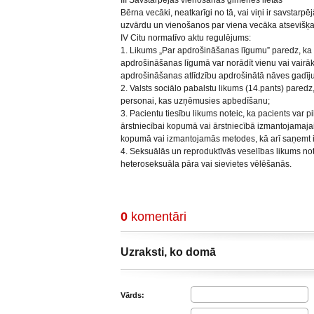
III Savstarpējās vienošanās ģimenes lietās
Bērna vecāki, neatkarīgi no tā, vai viņi ir savstarp
uzvārdu un vienošanos par viena vecāka atsevišķ
IV Citu normatīvo aktu regulējums:
1. Likums „Par apdrošināšanas līgumu” paredz, ka
apdrošināšanas līgumā var norādīt vienu vai vair
apdrošināšanas atlīdzību apdrošinātā nāves gadīj
2. Valsts sociālo pabalstu likums (14.pants) paredz
personai, kas uzņēmusies apbedīšanu;
3. Pacientu tiesību likums noteic, ka pacients var pi
ārstniecībai kopumā vai ārstniecībā izmantojamajai 
kopumā vai izmantojamās metodes, kā arī saņemt in
4. Seksuālās un reproduktīvās veselības likums no
heteroseksuāla pāra vai sievietes vēlēšanās.
0
komentāri
Uzraksti, ko domā
Vārds: