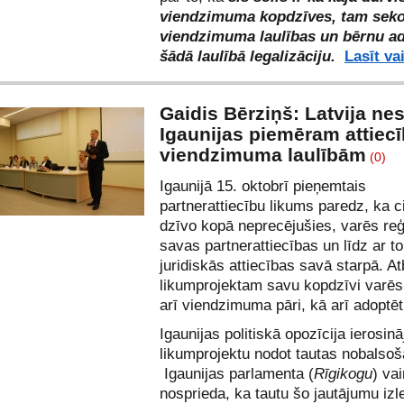
viendzimuma kopdzīves, tam sek
viendzimuma laulības un bērnu ad
šādā laulībā legalizāciju.
Lasīt va
Gaidis Bērziņš: Latvija ne
Igaunijas piemēram attiecī
viendzimuma laulībām
(0)
Igaunijā 15. oktobrī pieņemtais
partnerattiecību likums paredz, ka ci
dzīvo kopā neprecējušies, varēs reģ
savas partnerattiecības un līdz ar to
juridiskās attiecības savā starpā. At
likumprojektam savu kopdzīvi varēs 
arī viendzimuma pāri, kā arī adoptēt
Igaunijas politiskā opozīcija ierosinā
likumprojektu nodot tautas nobalsoš
Igaunijas parlamenta (
Rīgikogu
) va
nosprieda, ka tautu šo jautājumu iz