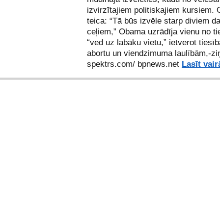
izvirzītajiem politiskajiem kursiem
teica: “Tā būs izvēle starp diviem 
ceļiem,” Obama uzrādīja vienu no t
“ved uz labāku vietu,” ietverot tiesī
abortu un viendzimuma laulībām,-zi
spektrs.com/
bpnews.net
Lasīt vair