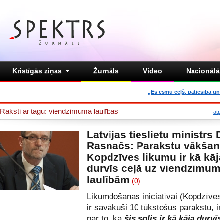
Kristīgās ziņas
Žurnāls
Video
Nacionālā 
„Es esmu ceļš, patiesība un 
Raksti ar tagu: viendzimuma laulības
at
Latvijas tieslietu ministrs 
Rasnačs: Parakstu vākšan
Kopdzīves likumu ir kā kāj
durvīs ceļā uz viendzimu
laulībām
(0)
Likumdošanas iniciatīvai (Kopdzīve
ir savākuši 10 tūkstošus parakstu, 
par to, ka
šis solis ir kā kāja durvī