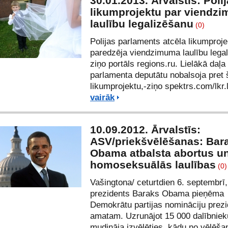
30.01.2013. Ārvalstīs: Polij
likumprojektu par viendz
laulību legalizēšanu
(0)
Polijas parlaments atcēla likumproje
paredzēja viendzimuma laulību legal
ziņo portāls regions.ru. Lielākā daļa
parlamenta deputātu nobalsoja pret 
likumprojektu,-ziņo
spektrs.com
/
lkr.
vairāk
10.09.2012. Ārvalstīs:
ASV/priekšvēlēšanas: Bar
Obama atbalsta abortus u
homoseksuālās laulības
(0)
Vašingtona/ ceturtdien 6. septembrī,
prezidents Baraks Obama pieņēma
Demokrātu partijas nomināciju prez
amatam. Uzrunājot 15 000 dalībniek
mudināja izvēlēties, kādu no vēlēša