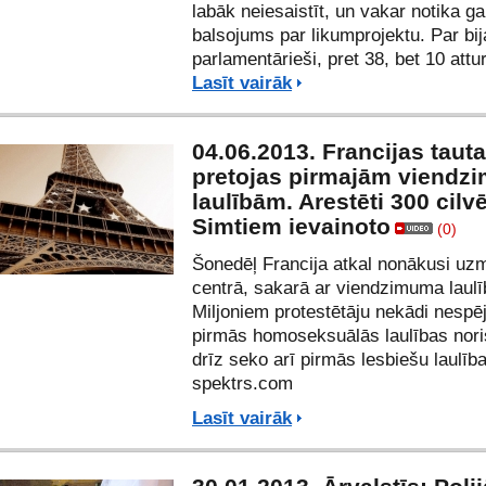
labāk neiesaistīt, un vakar notika ga
balsojums par likumprojektu. Par bij
parlamentārieši, pret 38, bet 10 attu
Lasīt vairāk
04.06.2013. Francijas tauta
pretojas pirmajām viendz
laulībām. Arestēti 300 cilv
Simtiem ievainoto
(0)
Šonedēļ Francija atkal nonākusi uz
centrā, sakarā ar viendzimuma laul
Miljoniem protestētāju nekādi nespē
pirmās homoseksuālās laulības nori
drīz seko arī pirmās lesbiešu laulīb
spektrs.com
Lasīt vairāk