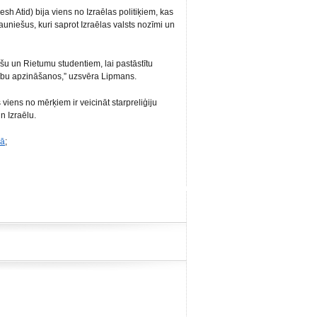
 Atid) bija viens no Izraēlas politiķiem, kas
jauniešus, kuri saprot Izraēlas valsts nozīmi un
liešu un Rietumu studentiem, lai pastāstītu
tību apzināšanos,” uzsvēra Lipmans.
 viens no mērķiem ir veicināt starpreliģiju
n Izraēlu.
nā
;