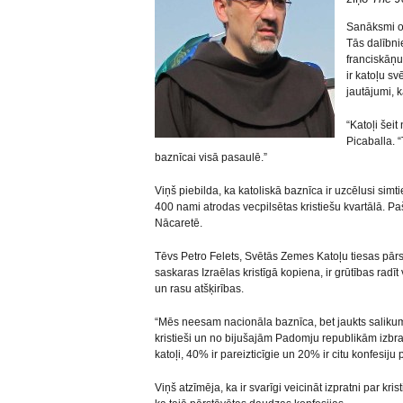
Sanāksmi or
Tās dalībni
franciskāņ
ir katoļu s
jautājumi, k
“Katoļi šeit 
Picaballa. “
baznīcai visā pasaulē.”
Viņš piebilda, ka katoliskā baznīca ir uzcēlusi sim
400 nami atrodas vecpilsētas kristiešu kvartālā. Pašl
Nācaretē.
Tēvs Petro Felets, Svētās Zemes Katoļu tiesas pārs
saskaras Izraēlas kristīgā kopiena, ir grūtības radīt 
un rasu atšķirības.
“Mēs neesam nacionāla baznīca, bet jaukts salikums,
kristieši un no bijušajām Padomju republikām izbra
katoļi, 40% ir pareizticīgie un 20% ir citu konfesiju p
Viņš atzīmēja, ka ir svarīgi veicināt izpratni par kris