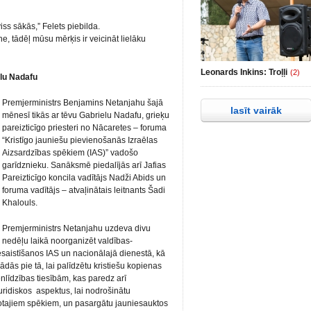
iss sākās,” Felets piebilda.
, tādēļ mūsu mērķis ir veicināt lielāku
Leonards Inkins: Troļļi
(2)
elu Nadafu
Premjerministrs Benjamins Netanjahu šajā
lasīt vairāk
mēnesī tikās ar tēvu Gabrielu Nadafu, grieķu
pareizticīgo priesteri no Nācaretes – foruma
“Kristīgo jauniešu pievienošanās Izraēlas
Aizsardzības spēkiem (IAS)” vadošo
garīdznieku. Sanāksmē piedalījās arī Jafias
Pareizticīgo koncila vadītājs Nadži Abids un
foruma vadītājs – atvaļinātais leitnants Šadi
Khalouls.
Premjerministrs Netanjahu uzdeva divu
nedēļu laikā noorganizēt valdības-
esaistīšanos IAS un nacionālajā dienestā, kā
ādās pie tā, lai palīdzētu kristiešu kopienas
enlīdzības tiesībām, kas paredz arī
juridiskos aspektus, lai nodrošinātu
ņotajiem spēkiem, un pasargātu jauniesauktos