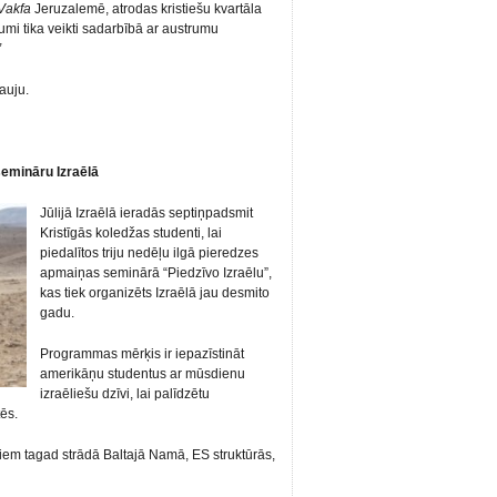
Vakfa
Jeruzalemē, atrodas kristiešu kvartāla
umi tika veikti sadarbībā ar austrumu
”
ļauju.
semināru Izraēlā
Jūlijā Izraēlā ieradās septiņpadsmit
Kristīgās koledžas studenti, lai
piedalītos triju nedēļu ilgā pieredzes
apmaiņas seminārā “Piedzīvo Izraēlu”,
kas tiek organizēts Izraēlā jau desmito
gadu.
Programmas mērķis ir iepazīstināt
amerikāņu studentus ar mūsdienu
izraēliešu dzīvi, lai palīdzētu
ēs.
em tagad strādā Baltajā Namā, ES struktūrās,