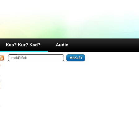
Kas? Kur? Kad?
Audio