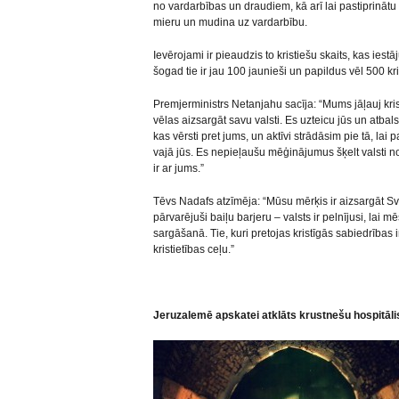
no vardarbības un draudiem, kā arī lai pastiprinātu 
mieru un mudina uz vardarbību.
Ievērojami ir pieaudzis to kristiešu skaits, kas iestā
šogad tie ir jau 100 jaunieši un papildus vēl 500 kr
Premjerministrs Netanjahu sacīja: “Mums jāļauj krist
vēlas aizsargāt savu valsti. Es uzteicu jūs un atbal
kas vērsti pret jums, un aktīvi strādāsim pie tā, lai p
vajā jūs. Es nepieļaušu mēģinājumus šķelt valsti no
ir ar jums.”
Tēvs Nadafs atzīmēja: “Mūsu mērķis ir aizsargāt Sv
pārvarējuši baiļu barjeru – valsts ir pelnījusi, lai 
sargāšanā. Tie, kuri pretojas kristīgās sabiedrības i
kristietības ceļu.”
Jeruzalemē apskatei atklāts krustnešu hospitāli