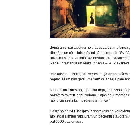
domājams, sastāvējusi no plašas zāles ar pīlāriem
dibinājis un cēlis kristiešu militārais ordenis “Sv. 
pazīstams ar savu latīnisko nosaukumu
Hospitaller
Renē Forestānija un Amits Rihems – IALP ekskavāci
“Šie taisnības cīnītāji ar zvērestu bija apņēmušies
nepieciešamības gadījumā tiem vajadzēja pievienoti
Rihems un Forestānija paskaidroja, ka uzzinājuši 
pārsvarā rakstīti latīņu valodā. Šajos dokumentos es
labi organizēts kā mūsdienu slimnīca.”
Saskaņā ar IALP hospitālis sastāvējis no vairāk
atbilstoši slimību raksturam un pacientu stāvoklim, u
pat 2000 pacientiem.