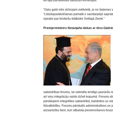
ka tajā pārstāvētas daudzas konfesijas.
“Galu galā mēs dzīvojam svētvietā, jo no šejienes v
“Līdzāspastāvēšanas pamatā ir savstarpējā sapratne
izpratni par kristiešu klātbūtni Svētajā Zemē.”
Premjerministrs Netanjahu tiekas ar tēvu Gabri
sabiedrības forumu, lai sekmētu kristīgo jauniešu i
arī viņu integrāciju valsts dzīvē kopumā. Forums str
pārstāvjiem integrēties sabiedrībā, balstoties uz vi
līdzatbildību. Forums pārskatīs administratīvos un 
aizsardzību tiem, kuri atbalsta pievienošanos bru