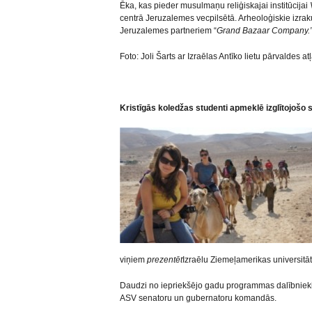
Ēka, kas pieder musulmaņu reliģiskajai institūcijai
centrā Jeruzalemes vecpilsētā. Arheoloģiskie izrak
Jeruzalemes partneriem “
Grand Bazaar Company.
Foto: Joli Šarts ar Izraēlas Antīko lietu pārvaldes at
Kristīgās koledžas studenti apmeklē izglītojošo 
viņiem
prezentēt
Izraēlu Ziemeļamerikas universitāt
Daudzi no iepriekšējo gadu programmas dalībnieki
ASV senatoru un gubernatoru komandās.