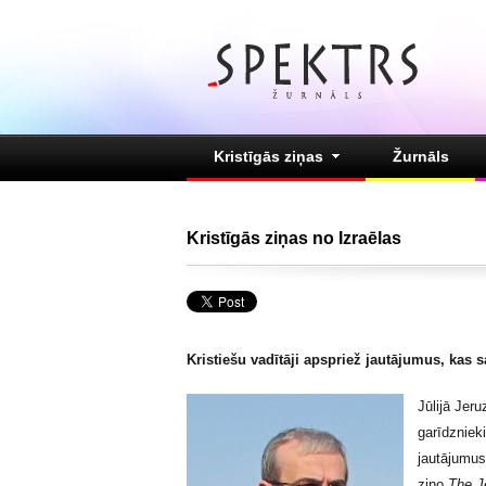
Kristīgās ziņas
Žurnāls
Kristīgās ziņas no Izraēlas
Kristiešu vadītāji apspriež jautājumus, kas sa
Jūlijā Jer
garīdzniek
jautājumus,
ziņo
The J