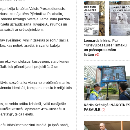
ganizēja Izraēlas Valsts Preses dienests.
ekus uzrunāja tēvs Pjērbatista Picaballa,
u ordeņa uzraugs Svētajā Zemē, kura pārziņā
vētvietu uzraudzīšana Tuvajos Austrumos un
as saistīti ar svētceļniekiem.
nav svešinieki, viņi ir Izraēlas pilsoņi,” sacīja
Leonards Inkins: Par
“Krievu pasaules” smaku
Tas, kas notiek Izraēlā, ir svarīgi katoļu
un pašsaprotamām
lietām
(0)
tiem ēku kompleksus kristiešiem, starp kuriem
aik tiek plānoti jauni projekti Jafā un
tāvis, uzsvēra, ka viena no problēmām, ar ko
vienotu identitāti, kam par iemeslu ir reliģiskās
 ko veido arābu kristieši, ivritā runājošie
Kārlis Krēsliņš: NĀKOTNE
ukušie kristieši. Apmēram 45% kristiešu ir
PASAULE
(0)
ārstāvji”, teica Felets.
tiešu klātbūtnes nozīmi Izraēlā, jo īpaši tadēļ,