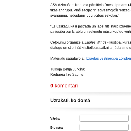
ASV dzimušais Kneseta pārstāvis Dovs Lipmans (Jesh
tikās ar grupu. Viņš sacīja: “Ir iedvesmojoši redzēt 
svarīgumu, nebūdami jūdu ticības sekotāji.”
“Es uzskatu, ka ir jāstrādā un jāceļ tilti starp izraē
patiesību par Izraēlu un sekmētu mūsu kopīgo vēr
Ceļojumu organizēja
Eagles Wings
- kustība, kuras
dialogu un stiprināt kristietības saikni ar jūdaismu u
Materiālu sagatavoja:
Izraēlas vēstniecība Londo
Tulkoja Betija Jurkšta;
Rediģēja Ilze Saulīte.
0
komentāri
Uzraksti, ko domā
Vārds:
E-pasts: