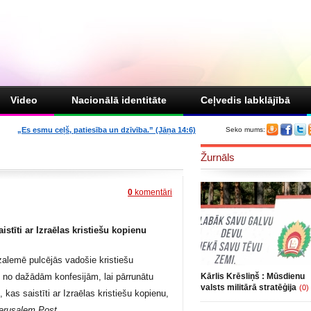
Video
Nacionālā identitāte
Ceļvedis labklājībā
„Es esmu ceļš, patiesība un dzīvība.” (Jāņa 14:6)
Seko mums:
Žurnāls
0
komentāri
istīti ar Izraēlas kristiešu kopienu
uzalemē pulcējās vadošie kristiešu
i no dažādām konfesijām, lai pārrunātu
Kārlis Krēsliņš : Mūsdienu
valsts militārā stratēģija
(0)
 kas saistīti ar Izraēlas kristiešu kopienu,
erusalem Post
.