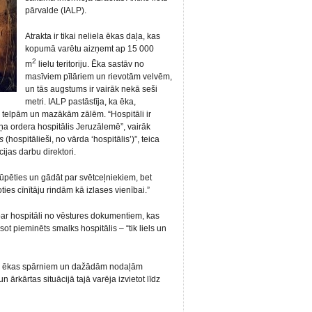
pārvalde (IALP).
Atrakta ir tikai neliela ēkas daļa, kas
kopumā varētu aizņemt ap 15 000
2
m
lielu teritoriju. Ēka sastāv no
masīviem pīlāriem un rievotām velvēm,
un tās augstums ir vairāk nekā seši
metri. IALP pastāstīja, ka ēka,
, telpām un mazākām zālēm. “Hospitāli ir
Jāņa ordera hospitālis Jeruzālemē”, vairāk
s
(hospitālieši, no vārda ‘hospitālis’)”, teica
jas darbu direktori.
 rūpēties un gādāt par svētceļniekiem, bet
es cīnītāju rindām kā izlases vienībai.”
par hospitāli no vēstures dokumentiem, kas
ot pieminēts smalks hospitālis – “tik liels un
iem ēkas spārniem un dažādām nodaļām
n ārkārtas situācijā tajā varēja izvietot līdz