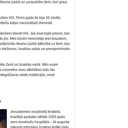
likuma izpildi un uzraudzību tiem, kuri grauj
jušies IAS. Pirms gada tie bija 35 cilvēki,
istiešu kalpo nacionālajā dienestā.
iešiem dienēt IAS. Jūs esat lojāli pilsoņi, kas
stu jūs. Mēs būsim neiecietīgi pret draudiem,
astiprinātu likuma izpildi attiecībā uz tiem, kas
 iekšienes. Izraēlas valsts un premjerministrs
ēto Zemi un Izraēlas valsti. Mēs esam
mēs uzņemtos savu atbildības daļu tās
ntegrēšanai valsts institūcijās, neiet
s
Jeruzalemes vecpilsētā kristiešu
kvartālā apskatei atklāts 1000 gadu
sens krustnešu hospitālis – tā augusta
sākumā informēja Izraēlas Antīko lietu