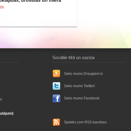
bklājības, drošības un miera
(0)
Sociālie tīkli un saziņa
Seko mums Draugiem.lv
Seko mums Twitterī
Seko mums Facebook
ām
autājumi)
Spektrs.com RSS barotnes