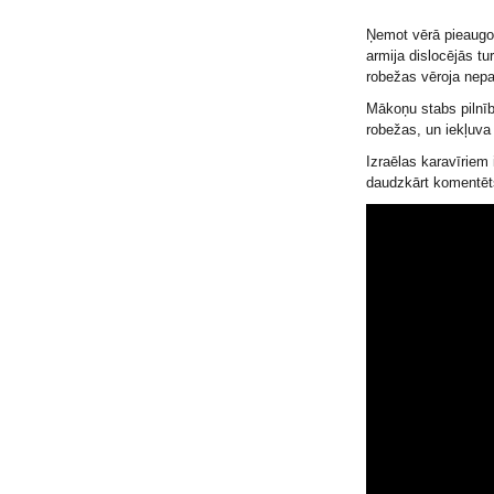
Ņemot vērā pieaugoš
armija dislocējās tu
robežas vēroja nepa
Mākoņu stabs pilnībā
robežas, un iekļuva I
Izraēlas karavīriem 
daudzkārt komentēts