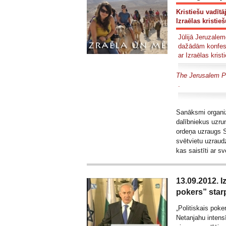
Kristiešu vadītā
Izraēlas kristie
Jūlijā Jeruzalem
dažādām konfesij
ar Izraēlas kris
The Jerusalem P
.
Sanāksmi organiz
dalībniekus uzrun
ordeņa uzraugs S
svētvietu uzraud
kas saistīti ar s
13.09.2012. I
pokers” star
„Politiskais pok
Netanjahu intens