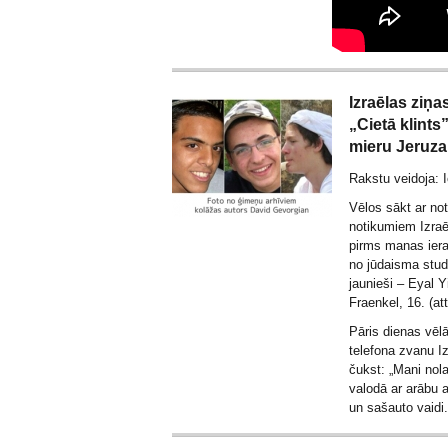
Izraēlas ziņa
„Cietā klints
mieru Jeruza
Rakstu veidoja: 
Vēlos sākt ar no
notikumiem Izraē
pirms manas iera
no jūdaisma stud
jaunieši – Eyal Y
Fraenkel, 16. (att
Pāris dienas vēl
telefona zvanu Iz
čukst: „Mani nola
valodā ar arābu 
un sašauto vaidi