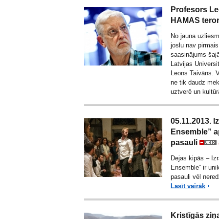
Profesors Le
HAMAS terori
No jauna uzliesm
joslu nav pirmais
saasinājums šajā t
Latvijas Universi
Leons Taivāns. Vi
ne tik daudz mekl
uztverē un kultū
05.11.2013. I
Ensemble” a
pasauli
Dejas kipās – Izr
Ensemble” ir uni
pasauli vēl nere
Lasīt vairāk
Kristīgās ziņ