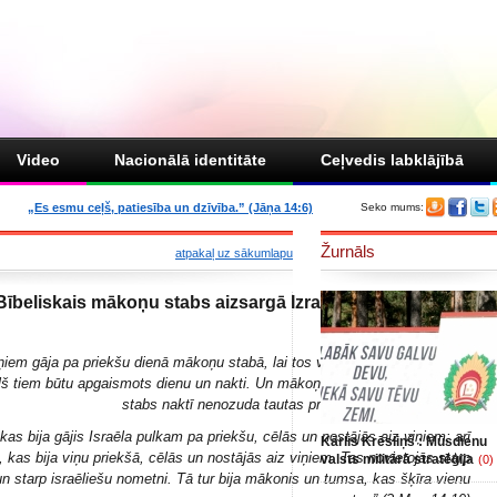
Video
Nacionālā identitāte
Ceļvedis labklājībā
„Es esmu ceļš, patiesība un dzīvība.” (Jāņa 14:6)
Seko mums:
Žurnāls
atpakaļ uz sākumlapu
 Bībeliskais mākoņu stabs aizsargā Izraēlas robežu ar
iem gāja pa priekšu dienā mākoņu stabā, lai tos vadītu pa ceļu, bet naktī
eļš tiem būtu apgaismots dienu un nakti. Un mākoņu stabs dienā un uguns
stabs naktī nenozuda tautas priekšā.” (2.Moz. 13: 21)
kas bija gājis Israēla pulkam pa priekšu, cēlās un nostājās aiz viņiem; arī
Kārlis Krēsliņš : Mūsdienu
kas bija viņu priekšā, cēlās un nostājās aiz viņiem. Tas novietojās starp
valsts militārā stratēģija
(0)
n starp israēliešu nometni. Tā tur bija mākonis un tumsa, kas šķīra vienu