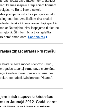
ums sasniedza savu maksimumu, atbildot
par tikšanās iespēju starp abiem līderiem
beigās, no Baltā Nama sekoja
ēlas premjerministrs bija pat gatavs lidot
šingtonu, bet izraēliešiem tika skaidri
zidenta Baraka Obama aizņemtajā grafikā
iktos ar Netanjahu. Nav iespējams tikties ne
šingtonā. Šī informācija tika izplatīta
trs.com
/
zman.com
Lasīt vairāk
zraēlas ziņas: atrasts krustnešu
i atraduši zelta monētu depozītu, kuru,
simt gadus atpakaļ pirms sava cietokšņa
ņu karotāju rokās, paslēpuši krustnešu
spektrs.com/
delfi.lv
/laikraksts “Haarec”.
jerministrs apsveic kristiešus
s un Jaunajā 2012. Gadā, cerot,