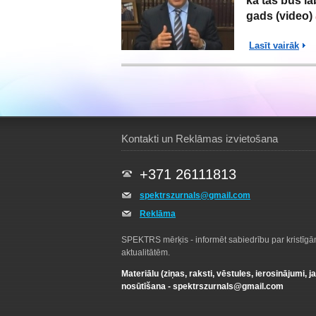
ka tas būs la
gads (video)
Lasīt vairāk
Kontakti un Reklāmas izvietošana
+371 26111813
spektrszurnals@gmail.com
Reklāma
SPEKTRS mērķis - informēt sabiedrību par kristīg
aktualitātēm.
Materiālu (ziņas, raksti, vēstules, ierosinājumi, j
nosūtīšana -
spektrszurnals@gmail.com