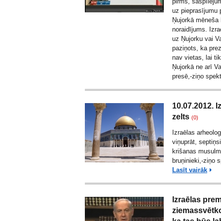
pirms, saspīlēj
uz pieprasījumu 
Ņujorkā mēneša 
noraidījums. Izra
uz Ņujorku vai Va
paziņots, ka pre
nav vietas, lai t
Ņujorkā ne arī Va
presē,-ziņo
spek
10.07.2012. I
zelts
(0)
Izraēlas arheolog
viņuprāt, septiņ
krišanas musulma
bruņinieki,-ziņo 
Lasīt vairāk
Izraēlas prem
ziemassvētko