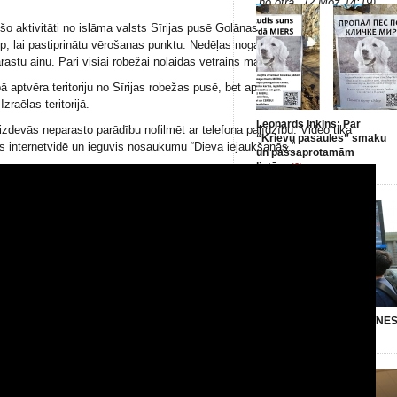
no otra.” (2.Moz.14:19)
o aktivitāti no islāma valsts Sīrijas pusē Golānas augstienē Izraēlas
rp, lai pastiprinātu vērošanas punktu. Nedēļas nogalē Izraēlas karavīri uz
rastu ainu. Pāri visiai robežai nolaidās vētrains mākoņu stabs.
 aptvēra teritoriju no Sīrijas robežas pusē, bet apstājās tieši pie
zraēlas teritorijā.
Leonards Inkins: Par
izdevās neparasto parādību nofilmēt ar telefona palīdzību. Video tika
“Krievu pasaules” smaku
 internetvidē un ieguvis nosaukumu “Dieva iejaukšanās.”
un pašsaprotamām
lietām
(0)
Kārlis Krēsliņš: NĀKOTNE
PASAULE
(0)