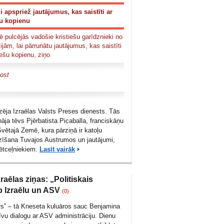
ji apspriež jautājumus, kas saistīti ar
šu kopienu
ē pulcējās vadošie kristiešu garīdznieki no
ām, lai pārrunātu jautājumus, kas saistīti
tiešu kopienu, ziņo
ost
ēja Izraēlas Valsts Preses dienests. Tās
āja tēvs Pjērbatista Picaballa, franciskāņu
vētajā Zemē, kura pārziņā ir katoļu
zīšana Tuvajos Austrumos un jautājumi,
vētceļniekiem.
Lasīt vairāk
zraēlas ziņas: „Politiskais
p Izraēlu un ASV
(0)
ers” – tā Kneseta kuluāros sauc Benjamina
īvu dialogu ar ASV administrāciju. Dienu