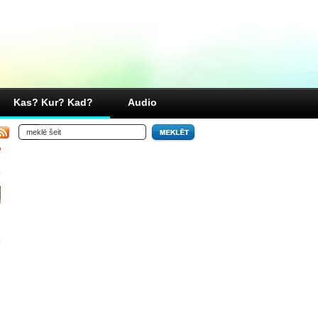
Kas? Kur? Kad?
Audio