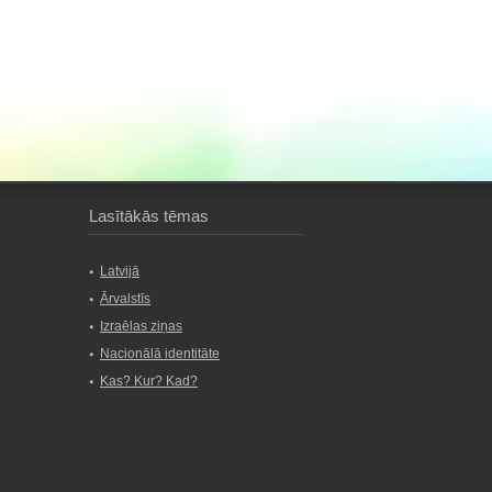
Lasītākās tēmas
Latvijā
Ārvalstīs
Izraēlas ziņas
Nacionālā identitāte
Kas? Kur? Kad?