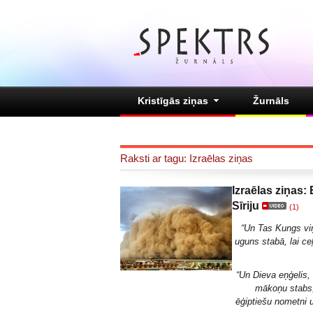
Kristīgās ziņas
Žurnāls
Raksti ar tagu: Izraēlas ziņas
Izraēlas ziņas:
Sīriju
(1)
“Un Tas Kungs viņ
uguns stabā, lai c
“
Un Dieva eņģelis, 
mākoņu stabs, 
ēģiptiešu nometni u