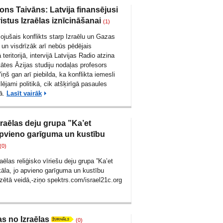
ons Taivāns: Latvija finansējusi
stus Izraēlas iznīcināšanai
(1)
ojušais konflikts starp Izraēlu un Gazas
 un visdrīzāk arī nebūs pēdējais
eritorijā, intervijā Latvijas Radio atzina
tātes Āzijas studiju nodaļas profesors
ņš gan arī piebilda, ka konflikta iemesli
ējami politikā, cik atšķirīgā pasaules
rā.
Lasīt vairāk
zraēlas deju grupa ”Ka’et
pvieno garīguma un kustību
(0)
aēlas reliģisko vīriešu deju grupa ”Ka’et
kāla, jo apvieno garīguma un kustību
dzētā veidā,-ziņo spektrs.com/
israel21c.org
as no Izraēlas
(0)