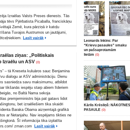
ēja Izraēlas Valsts Preses dienests. Tās
āja tēvs Pjērbatista Picaballa, franciskāņu
vētajā Zemē, kura pārziņā ir katoļu
zīšana Tuvajos Austrumos un jautājumi,
vētceļniekiem.
Lasīt vairāk
Leonards Inkins: Par
“Krievu pasaules” smaku
un pašsaprotamām
lietām
zraēlas ziņas: „Politiskais
(0)
p Izraēlu un ASV
(0)
ers” – tā Kneseta kuluāros sauc Benjamina
īvu dialogu ar ASV administrāciju. Dienu
ums sasniedza savu maksimumu, atbildot
par tikšanās iespēju starp abiem līderiem
beigās, no Baltā Nama sekoja
ēlas premjerministrs bija pat gatavs lidot
šingtonu, bet izraēliešiem tika skaidri
Kārlis Krēsliņš: NĀKOTNE
zidenta Baraka Obama aizņemtajā grafikā
PASAULE
(0)
iktos ar Netanjahu. Nav iespējams tikties ne
šingtonā. Šī informācija tika izplatīta
trs.com
/
zman.com
Lasīt vairāk