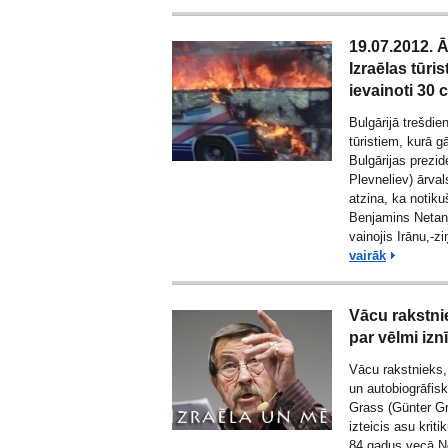
19.07.2012. Ā
Izraēlas tūri
ievainoti 30 c
Bulgārijā trešdie
tūristiem, kurā gā
Bulgārijas prezi
Plevneliev) ārvals
atzina, ka notiku
Benjamins Netan
vainojis Irānu,-z
vairāk
Vācu rakstni
par vēlmi izn
Vācu rakstnieks,
un autobiogrāfis
Grass (Günter Gr
izteicis asu kriti
84 gadus vecā No