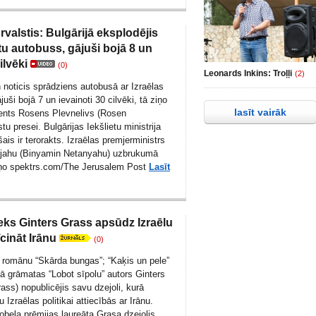
rvalstis: Bulgārijā eksplodējis
stu autobuss, gājuši bojā 8 un
ilvēki
(0)
Leonards Inkins: Troļļi
(2)
n noticis sprādziens autobusā ar Izraēlas
juši bojā 7 un ievainoti 30 cilvēki, tā ziņo
lasīt vairāk
dents Rosens Plevnelivs (Rosen
tu presei. Bulgārijas Iekšlietu ministrija
šais ir terorakts. Izraēlas premjerministrs
jahu (Binyamin Netanyahu) uzbrukumā
iņo spektrs.com/
The Jerusalem Post
Lasīt
eks Ginters Grass apsūdz Izraēlu
īcināt Irānu
(0)
 romānu “Skārda bungas”; “Kaķis un pele”
kā grāmatas “Lobot sīpolu” autors Ginters
ass) nopublicējis savu dzejoli, kurā
ku Izraēlas politikai attiecībās ar Irānu.
bela prēmijas laureāta Grasa dzejolis