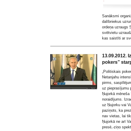
Sanāksmi organiz
dalībniekus uzrun
ordeņa uzraugs S
svētvietu uzraud
kas saistīti ar s
13.09.2012. I
pokers” star
„Politiskais pok
Netanjahu intens
pirms, saspīlēj
uz pieprasījumu 
Ņujorkā mēneša 
noraidījums. Izra
uz Ņujorku vai Va
paziņots, ka pre
nav vietas, lai t
Ņujorkā ne arī Va
presē,-ziņo
spek