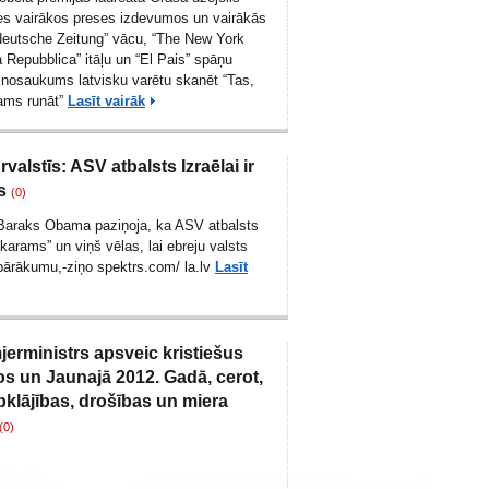
ies vairākos preses izdevumos un vairākās
deutsche Zeitung” vācu, “The New York
 Repubblica” itāļu un “El Pais” spāņu
 nosaukums latvisku varētu skanēt “Tas,
šams runāt”
Lasīt vairāk
valstīs: ASV atbalsts Izraēlai ir
s
(0)
Baraks Obama paziņoja, ka ASV atbalsts
zskarams” un viņš vēlas, lai ebreju valsts
 pārākumu,-ziņo spektrs.com/
la.lv
Lasīt
jerministrs apsveic kristiešus
s un Jaunajā 2012. Gadā, cerot,
bklājības, drošības un miera
(0)