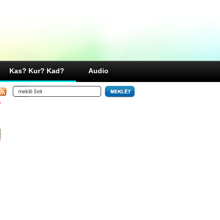
Kas? Kur? Kad?
Audio