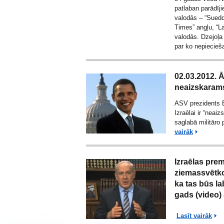
patlaban parādīj
valodās – “Sued
Times” angļu, “La
valodās. Dzejoļa
par ko nepiecie
02.03.2012. Ār
neaizskaram
ASV prezidents 
Izraēlai ir “neai
saglabā militāro
vairāk
Izraēlas prem
ziemassvētko
ka tas būs la
gads (video)
Lasīt vairāk