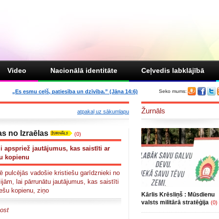
Video
Nacionālā identitāte
Ceļvedis labklājībā
„Es esmu ceļš, patiesība un dzīvība.” (Jāņa 14:6)
Seko mums:
Žurnāls
atpakaļ uz sākumlapu
as no Izraēlas
(0)
ji apspriež jautājumus, kas saistīti ar
šu kopienu
ē pulcējās vadošie kristiešu garīdznieki no
ām, lai pārrunātu jautājumus, kas saistīti
tiešu kopienu, ziņo
Kārlis Krēsliņš : Mūsdienu
valsts militārā stratēģija
(0)
ost