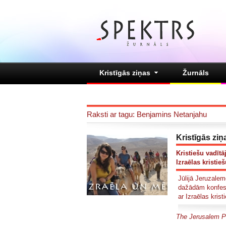
Kristīgās ziņas
Žurnāls
Raksti ar tagu: Benjamins Netanjahu
Kristīgās ziņ
Kristiešu vadītā
Izraēlas kristie
Jūlijā Jeruzalem
dažādām konfesij
ar Izraēlas kris
The Jerusalem P
.