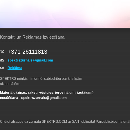
Kontakti un Reklāmas izvietošana
+371 26111813
spektrszurnals@gmail.com
Reklāma
SPEKTRS mērķis - informēt sabiedrību par kristīgām
aktualitātēm.
Materiālu (ziņas, raksti, vēstules, ierosinājumi, jautājumi)
nosūtīšana -
spektrszurnals@gmail.com
Citējot atsauce uz žurnālu SPEKTRS.COM ar SAITI obligāta! Pārpublicējot materiā