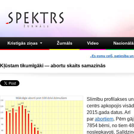
Kristīgās ziņas
Žurnāls
Video
Nacionālā 
„Es esmu ceļš, patiesība un 
Kļūstam tikumīgāki — abortu skaits samazinās
Slimību profilakses un
centrs apkopojis visā
2015.gada datus. Arī
par
abortiem
. Pērn gāj
7854 bērni, no tiem 4
noslepkavoti. Salīdzin