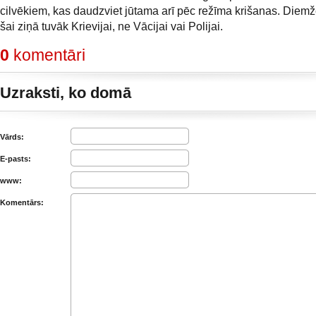
cilvēkiem, kas daudzviet jūtama arī pēc režīma krišanas. Diemžē
šai ziņā tuvāk Krievijai, ne Vācijai vai Polijai.
0
komentāri
Uzraksti, ko domā
Vārds:
E-pasts:
www:
Komentārs: