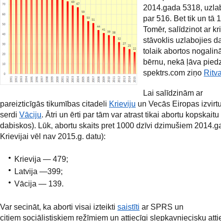
2014.gada 5318, uzl
par 516. Bet tik un tā 
Tomēr, salīdzinot ar kr
stāvoklis uzlabojies 
tolaik abortos nogalin
bērnu, nekā ļāva piedz
spektrs.com ziņo
Ritv
Lai salīdzinām ar
pareizticīgās tikumības citadeli
Krieviju
un Vecās Eiropas izvirt
serdi
Vāciju
. Ātri un ērti par tām var atrast tikai abortu kopskaitu
dabiskos). Lūk, abortu skaits pret 1000 dzīvi dzimušiem 2014.g
Krievijai vēl nav 2015.g. datu):
Krievija — 479;
Latvija —399;
Vācija — 139.
Var secināt, ka aborti visai izteikti
saistīti
ar SPRS un
citiem sociālistiskiem režīmiem un attiecīgi slepkavniecisku atti