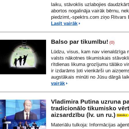
laiku, stāvoklis uzlabojies daudzkār
abortos nogalināja vairāk bērnu, nek
piedzimt,-spektrs.com ziņo
Ritvars 
Lasīt vairāk
Balso par tikumību!
(0)
Lūdzu, visus, kam nav vienaldzīga
valsts nākotnes tikumiskais stāvokli
rītdienas likuma grozījumu tālāko vi
ir izdarāms ļoti vienkārši un aizņem
augstākais minūti no Jūsu dārgā lai
vairāk
Vladimira Putina uzruna p
tradicionālo tikumisko vēr
aizsardzību (lv. un ru.)
Materiālu tulkoja:
Informācijas aģen