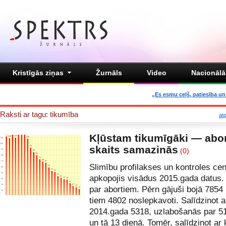
Kristīgās ziņas
Žurnāls
Video
Nacionālā 
„Es esmu ceļš, patiesība un 
Raksti ar tagu: tikumība
at
Kļūstam tikumīgāki — abo
skaits samazinās
(0)
Slimību profilakses un kontroles cen
apkopojis visādus 2015.gada datus. 
par
abortiem
. Pērn gājuši bojā 7854 
tiem 4802 noslepkavoti. Salīdzinot a
2014.gada 5318, uzlabošanās par 51
un tā 13 dienā. Tomēr, salīdzinot ar 