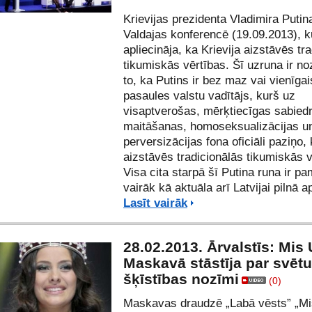
Krievijas prezidenta Vladimira Putin
Valdajas konferencē (19.09.2013), k
apliecināja, ka Krievija aizstāvēs tr
tikumiskās vērtības. Šī uzruna ir no
to, ka Putins ir bez maz vai vienīgai
pasaules valstu vadītājs, kurš uz
visaptverošas, mērķtiecīgas sabied
maitāšanas, homoseksualizācijas u
perversizācijas fona oficiāli paziņo,
aizstāvēs tradicionālās tikumiskās v
Visa cita starpā šī Putina runa ir p
vairāk kā aktuāla arī Latvijai pilnā 
Lasīt vairāk
28.02.2013. Ārvalstīs: Mis
Maskavā stāstīja par svēt
šķīstības nozīmi
(0)
Maskavas draudzē „Labā vēsts” „Mi