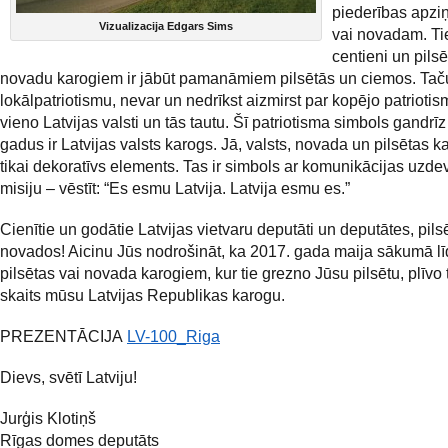
piederības apziņ
Vizualizacija Edgars Sims
vai novadam. Tie
centieni un pils
novadu karogiem ir jābūt pamanāmiem pilsētās un ciemos. Taču
lokālpatriotismu, nevar un nedrīkst aizmirst par kopējo patriotis
vieno Latvijas valsti un tās tautu. Šī patriotisma simbols gandrīz
gadus ir Latvijas valsts karogs. Jā, valsts, novada un pilsētas 
tikai dekoratīvs elements. Tas ir simbols ar komunikācijas uzd
misiju – vēstīt: “Es esmu Latvija. Latvija esmu es.”
Cienītie un godātie Latvijas vietvaru deputāti un deputātes, pils
novados! Aicinu Jūs nodrošināt, ka 2017. gada maija sākumā l
pilsētas vai novada karogiem, kur tie grezno Jūsu pilsētu, plīvo t
skaits mūsu Latvijas Republikas karogu.
PREZENTĀCIJA
LV-100_Riga
Dievs, svētī Latviju!
Jurģis Klotiņš
Rīgas domes deputāts