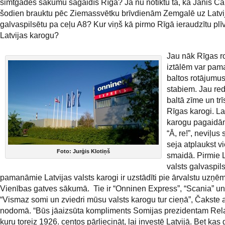
simtgades sākumu sagaidīs Rīga? Ja nu notiktu tā, ka Jānis Ča
šodien brauktu pēc Ziemassvētku brīvdienām Zemgalē uz Latvi
galvaspilsētu pa ceļu A8? Kur viņš kā pirmo Rīgā ieraudzītu pl
Latvijas karogu?
Jau nāk Rīgas r
iztālēm var paman
baltos rotājumu
stabiem. Jau r
baltā zīme un trīs
Rīgas karogi. La
karogu pagaidā
“Ā, re!”, neviļus
seja atplaukst v
Foto: Jurģis Klotiņš
smaidā. Pirmie L
valsts galvaspil
pamanāmie Latvijas valsts karogi ir uzstādīti pie ārvalstu uz
Vienības gatves sākumā. Tie ir “Onninen Express”, “Scania” un 
“Vismaz somi un zviedri mūsu valsts karogu tur cieņā”, Čakste a
nodomā. “Būs jāaizsūta kompliments Somijas prezidentam Re
kuru toreiz 1926. centos pārliecināt, lai investē Latvijā. Bet kas 