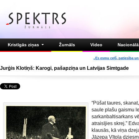
Kristīgās ziņas
Žurnāls
Video
Nacionālā 
„Es esmu ceļš, patiesība un 
Jurģis Klotiņš: Karogi, pašapziņa un Latvijas Simtgade
“Pūšat taures, skanat,
saule plašu gaismu le
sarkanbaltisarkans v
atraisījies skrej.” Edv
klausās, kā viņa dzej
Jāzepa Vītola dziesm