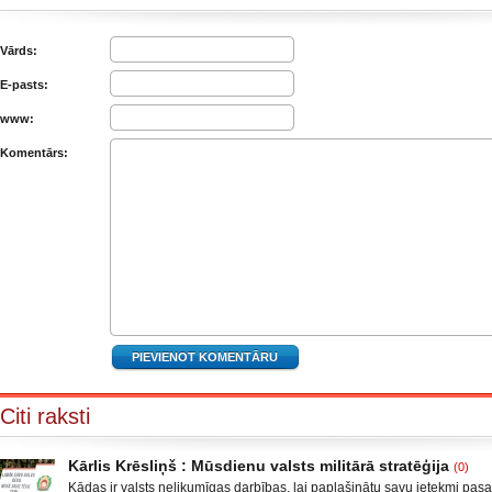
Vārds:
E-pasts:
www:
Komentārs:
Citi raksti
Kārlis Krēsliņš : Mūsdienu valsts militārā stratēģija
(0)
Kādas ir valsts nelikumīgas darbības, lai paplašinātu savu ietekmi pas