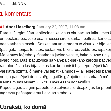
VL – TB/LNNK
1
komentārs
#1
Andr Haselberg
January 22, 2017, 11:03 am
Pareizi Jurģim! Varu apliecināt, ka visus okupācijas laiku, mēs 
un pēckara paaudze esam nesuši sirdīs sarkan-balti-sarkano La
neatkarības simbolu. Saskatījām un atradām to visur kur bija i
(pat: galantērijas lentītēs, jostās, vīr. bikšturos, zeķturos, iepak
Meitenītes ieģērba ķiršsarkanā jaciņā,vestītē, baltā blūzītē un 
svārciņos). Daži pat uzvilka sarkan-balti-sarkano karogu pat ve
radiotornī. Un tas bija laikos kad komunisti bija represējuši kād
vai katrā dzimtā, ģimenē vai tepat kaimiņos – lai iebiedētu pārēj
nebija paspējuši doties bēgļu gaitās glābjoties no sarkanā mēra
Kauns mums visiem! Cik tālu mēs esam nonākuši?!
Kāpēc tagad Jurģim jāapelē pie Latviēšu sirdsapziņas lai priori
atgrieztu pašsaprotamu Latvijas simboliku.
Uzraksti, ko domā