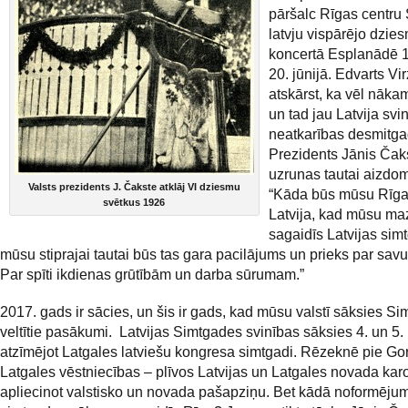
pāršalc Rīgas centru
latvju vispārējo dzie
koncertā Esplanādē 
20. jūnijā. Edvarts Vi
atskārst, ka vēl nāka
un tad jau Latvija sv
neatkarības desmitga
Prezidents Jānis Čak
uzrunas tautai aizdo
Valsts prezidents J. Čakste atklāj VI dziesmu
“Kāda būs mūsu Rīga
svētkus 1926
Latvija, kad mūsu m
sagaidīs Latvijas sim
mūsu stiprajai tautai būs tas gara pacilājums un prieks par savu
Par spīti ikdienas grūtībām un darba sūrumam.”
2017. gads ir sācies, un šis ir gads, kad mūsu valstī sāksies Si
veltītie pasākumi. Latvijas Simtgades svinības sāksies 4. un 5. 
atzīmējot Latgales latviešu kongresa simtgadi. Rēzeknē pie Go
Latgales vēstniecības – plīvos Latvijas un Latgales novada karo
apliecinot valstisko un novada pašapziņu. Bet kādā noformējum