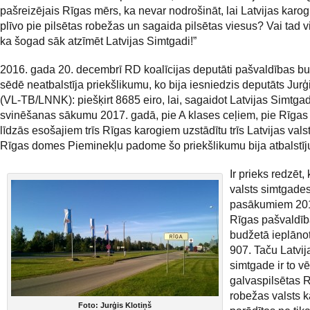
pašreizējais Rīgas mērs, ka nevar nodrošināt, lai Latvijas karog
plīvo pie pilsētas robežas un sagaida pilsētas viesus? Vai tad v
ka šogad sāk atzīmēt Latvijas Simtgadi!”
2016. gada 20. decembrī RD koalīcijas deputāti pašvaldības b
sēdē neatbalstīja priekšlikumu, ko bija iesniedzis deputāts Jurģ
(VL-TB/LNNK): piešķirt 8685 eiro, lai, sagaidot Latvijas Simtga
svinēšanas sākumu 2017. gadā, pie A klases ceļiem, pie Rīgas
līdzās esošajiem trīs Rīgas karogiem uzstādītu trīs Latvijas vals
Rīgas domes Pieminekļu padome šo priekšlikumu bija atbalstīju
Ir prieks redzēt,
valsts simtgade
pasākumiem 20
Rīgas pašvaldī
budžetā ieplāno
907. Taču Latvij
simtgade ir to vēr
galvaspilsētas 
robežas valsts k
Foto: Jurģis Klotiņš