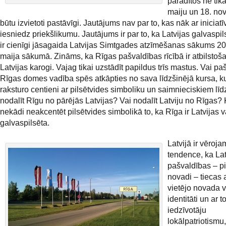
parādītos ne tika
maiju un 18. nov
būtu izvietoti pastāvīgi. Jautājums nav par to, kas nāk ar iniciat
iesniedz priekšlikumu. Jautājums ir par to, ka Latvijas galvaspil
ir cienīgi jāsagaida Latvijas Simtgades atzīmēšanas sākums 2
maija sākumā. Zināms, ka Rīgas pašvaldības rīcībā ir atbilstoš
Latvijas karogi. Vajag tikai uzstādīt papildus trīs mastus. Vai pa
Rīgas domes vadība spēs atkāpties no sava līdzšinējā kursa, k
raksturo centieni ar pilsētvides simboliku un saimnieciskiem lī
nodalīt Rīgu no pārējās Latvijas? Vai nodalīt Latviju no Rīgas? 
nekādi neakcentēt pilsētvides simbolikā to, ka Rīga ir Latvijas v
galvaspilsēta.
Latvijā ir vēroj
tendence, ka Lat
pašvaldības – pi
novadi – tiecas 
vietējo novada v
identitāti un ar to
iedzīvotāju
lokālpatriotismu,