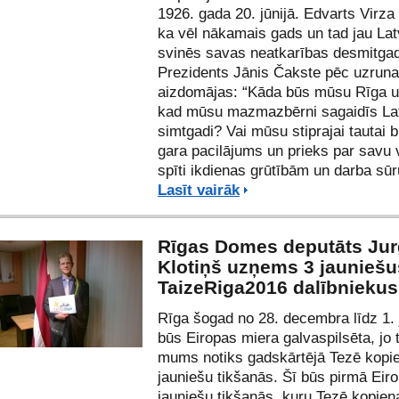
1926. gada 20. jūnijā. Edvarts Virza
ka vēl nākamais gads un tad jau Lat
svinēs savas neatkarības desmitgad
Prezidents Jānis Čakste pēc uzruna
aizdomājas: “Kāda būs mūsu Rīga un
kad mūsu mazmazbērni sagaidīs Lat
simtgadi? Vai mūsu stiprajai tautai 
gara pacilājums un prieks par savu 
spīti ikdienas grūtībām un darba s
Lasīt vairāk
Rīgas Domes deputāts Jur
Klotiņš uzņems 3 jauniešu
TaizeRiga2016 dalībniekus
Rīga šogad no 28. decembra līdz 1.
būs Eiropas miera galvaspilsēta, jo t
mums notiks gadskārtējā
Tezē kopi
jauniešu tikšanās
. Šī būs pirmā Eir
jauniešu tikšanās, kuru Tezē kopien