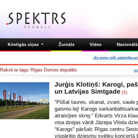
Kristīgās ziņas
Žurnāls
Video
Nacionālā 
„Es esmu ceļš, patiesība un 
Raksti ar tagu: Rīgas Domes deputāts
at
Jurģis Klotiņš: Karogi, pa
un Latvijas Simtgade
(1)
“Pūšat taures, skanat, zvani, saule 
gaismu lej! Karogs sarkanbaltisarka
atraisījies skrej.” Edvarts Virza kla
viņa dzejas vārdi Jāzepa Vītola dz
“Karogs” pāršalc Rīgas centru Sesto
vispārējo dziesmu svētku koncertā