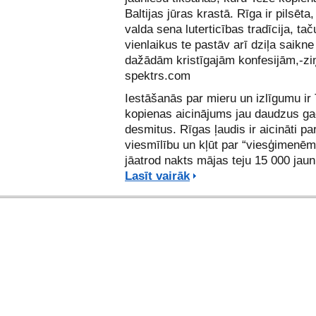
Baltijas jūras krastā. Rīga ir pilsēta
valda sena luterticības tradīcija, tač
vienlaikus te pastāv arī dziļa saikne
dažādām kristīgajām konfesijām,-zi
spektrs.com
Iestāšanās par mieru un izlīgumu ir
kopienas aicinājums jau daudzus g
desmitus. Rīgas ļaudis ir aicināti pa
viesmīlību un kļūt par “viesģimenēm”
jāatrod nakts mājas teju 15 000 jaun
Lasīt vairāk