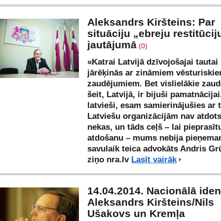
Aleksandrs Kiršteins: Par
situāciju „ebreju restitūcij
jautājumā
(0)
«Katrai Latvijā dzīvojošajai tautai 
jārēķinās ar zināmiem vēsturiski
zaudējumiem. Bet vislielākie zau
šeit, Latvijā, ir bijuši pamatnācija
latvieši, esam samierinājušies ar t
Latviešu organizācijām nav atdot
nekas, un tāds ceļš – lai pieprasīt
atdošanu – mums nebija pieņema
savulaik teica advokāts Andris Gr
ziņo
nra.lv
Lasīt vairāk
14.04.2014. Nacionālā ident
Aleksandrs Kiršteins/Nils
Ušakovs un Kremļa