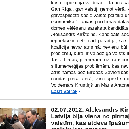
kas ir opozīcijā valdībai, – tā būs ka
Gan Rīgai, gan valstij, ņemot vērā,
galvaspilsēta spēlē valsts politikā u
ekonomikā.” -savās pārdomās dalā
domes vēlēšanu saraksta kandidāts
Aleksandrs Kiršteins. Kandidāts sec
iepriekšējie četri gadi parādīja, ka 
koalīcija nevar atrisināt nevienu būt
problēmu, kurai ir vajadzīga valsts l
Tas attiecas, piemēram, uz transpor
siltumenerģijas problēmām, kas nav
atrisināmas bez Eiropas Savienības
naudas piesaistes”,- ziņo
spektrs.c
Voldemārs Krustiņš un Māris Antone
Lasīt vairāk
02.07.2012. Aleksandrs Kir
Latvija bija viena no pirm
valstīm, kas atdeva īpašu