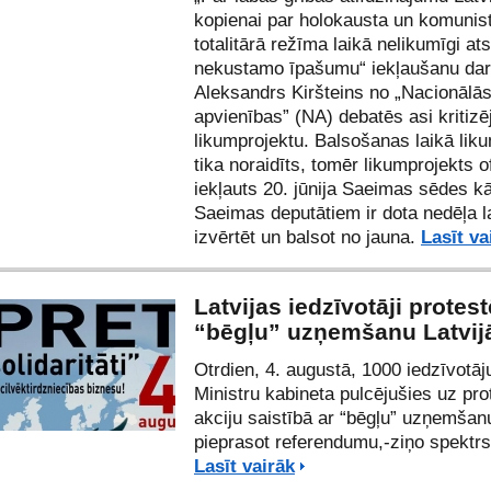
kopienai par holokausta un komunis
totalitārā režīma laikā nelikumīgi at
nekustamo īpašumu“ iekļaušanu dar
Aleksandrs Kiršteins no „Nacionālā
apvienības” (NA) debatēs asi kritizē
likumprojektu. Balsošanas laikā lik
tika noraidīts, tomēr likumprojekts ofi
iekļauts 20. jūnija Saeimas sēdes kā
Saeimas deputātiem ir dota nedēļa l
izvērtēt un balsot no jauna.
Lasīt va
Latvijas iedzīvotāji protest
“bēgļu” uzņemšanu Latvij
Otrdien, 4. augustā, 1000 iedzīvotāj
Ministru kabineta pulcējušies uz pro
akciju saistībā ar “bēgļu” uzņemšanu
pieprasot referendumu,-ziņo spekt
Lasīt vairāk