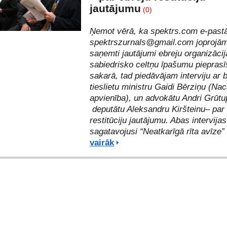
jautājumu
(0)
Ņemot vērā, ka spektrs.com e-past
spektrszurnals@gmail.com
joprojām
saņemti jautājumi ebreju organizācij
sabiedrisko celtņu īpašumu piepras
sakarā, tad piedāvājam
interviju ar 
tieslietu ministru Gaidi Bērziņu
(Nac
apvienība), un advokātu Andri Grūtu
deputātu Aleksandru Kiršteinu– par 
restitūciju jautājumu. Abas intervijas
sagatavojusi “Neatkarīgā rīta avīze”
vairāk