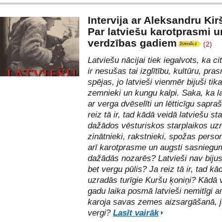
Intervija ar Aleksandru Kir
Par latviešu karotprasmi u
verdzības gadiem
(2)
Latviešu nācijai tiek iegalvots, ka ci
ir nesušas tai izglītību, kultūru, pra
spējas, jo latvieši vienmēr bijuši tika
zemnieki un kungu kalpi. Saka, ka lat
ar verga dvēselīti un lētticīgu sapra
reiz tā ir, tad kādā veidā latviešu st
dažādos vēsturiskos starplaikos uzro
zinātnieki, rakstnieki, spožas perso
arī karotprasme un augsti sasniegu
dažādās nozarēs? Latvieši nav bijusi
bet vergu pūlis? Ja reiz tā ir, tad kā
uzradās turīgie Kuršu ķoniņi? Kādā 
gadu laika posmā latvieši nemitīgi a
karoja savas zemes aizsargāšanā, ja
vergi?
Lasīt vairāk