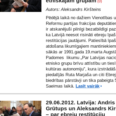
etniskajām grupām
(0)
Autors:
Aleksandrs Kiršteins
Pēdējā laikā no dažiem Vienotības 
Reformu partijas frakcijas deputāt
ir atskanējuši pilnīgi bezatbildīgi pa
ka Latvijā neesot risināti ebreju īp
restitūcijas jautājumi. Patiesībā īp
atdošana likumīgajiem mantiniekiem 
sākās ar 1991.gada 19.marta Augst
Padomes likumu „Par Latvijas naci
etnisko grupu brīvu attīstību un tie
kultūras autonomiju”, kura izstrādāš
piedalījās Ruta Marjaša un citi Ebrej
biedrības pārstāvji un tika pabeigta 
Saeimas laikā.
Lasīt vairāk
29.06.2012. Latvija: Andris
Grūtups un Aleksandrs Kir
– par ebreju restitūciju