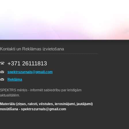
Kontakti un Reklāmas izvietošana
+371 26111813
spektrszurnals@gmail.com
Reklāma
SPEKTRS mērķis - informēt sabiedrību par kristīgām
aktualitātēm.
Materiālu (ziņas, raksti, vēstules, ierosinājumi, jautājumi)
nosūtīšana -
spektrszurnals@gmail.com