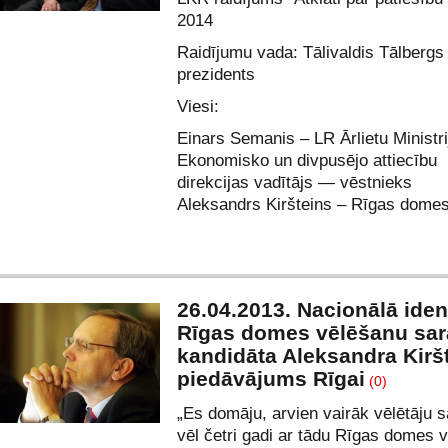
2014
Raidījumu vada: Tālivaldis Tālberg
prezidents
Viesi:
Einars Semanis – LR Ārlietu Ministri
Ekonomisko un divpusējo attiecību
direkcijas vadītājs — vēstnieks
Aleksandrs Kiršteins – Rīgas domes
26.04.2013. Nacionālā ident
Rīgas domes vēlēšanu sar
kandidāta Aleksandra Kirš
piedāvājums Rīgai
(0)
„Es domāju, arvien vairāk vēlētāju s
vēl četri gadi ar tādu Rīgas domes 