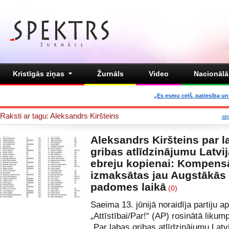
Kristīgās ziņas
Žurnāls
Video
Nacionālā 
„Es esmu ceļš, patiesība un 
Raksti ar tagu: Aleksandrs Kiršteins
at
Aleksandrs Kiršteins par l
gribas atlīdzinājumu Latvi
ebreju kopienai: Kompens
izmaksātas jau Augstākās
padomes laikā
(0)
Saeima 13. jūnijā noraidīja partiju a
„Attīstībai/Par!“ (AP) rosinātā likum
„Par labas gribas atlīdzinājumu Latv