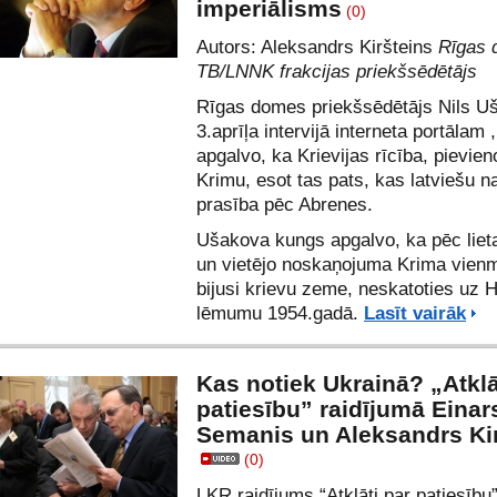
imperiālisms
(0)
Autors: Aleksandrs Kiršteins
Rīgas 
TB/LNNK frakcijas priekšsēdētājs
Rīgas domes priekšsēdētājs Nils U
3.aprīļa intervijā
interneta portālam
apgalvo, ka Krievijas rīcība, pievien
Krimu, esot tas pats, kas latviešu n
prasība pēc Abrenes.
Ušakova kungs apgalvo, ka pēc liet
un vietējo noskaņojuma Krima vien
bijusi krievu zeme, neskatoties uz 
lēmumu 1954.gadā.
Lasīt vairāk
Kas notiek Ukrainā? „Atklā
patiesību” raidījumā Einar
Semanis un Aleksandrs Ki
(0)
LKR
raidījums “Atklāti par patiesību