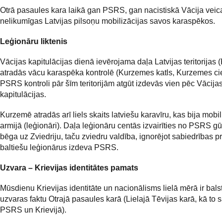
Otrā pasaules kara laikā gan PSRS, gan nacistiskā Vācija veic
nelikumīgas Latvijas pilsoņu mobilizācijas savos karaspēkos.
Leģionāru liktenis
Vācijas kapitulācijas dienā ievērojama daļa Latvijas teritorijas
atradās vācu karaspēka kontrolē (Kurzemes katls, Kurzemes cie
PSRS kontroli pār šīm teritorijām atgūt izdevās vien pēc Vācija
kapitulācijas.
Kurzemē atradās arī liels skaits latviešu karavīru, kas bija mobil
armijā (leģionāri). Daļa leģionāru centās izvairīties no PSRS g
bēga uz Zviedriju, taču zviedru valdība, ignorējot sabiedrības pr
baltiešu leģionārus izdeva PSRS.
Uzvara – Krievijas identitātes pamats
Mūsdienu Krievijas identitāte un nacionālisms lielā mērā ir balst
uzvaras faktu Otrajā pasaules karā (Lielajā Tēvijas karā, kā to 
PSRS un Krievijā).