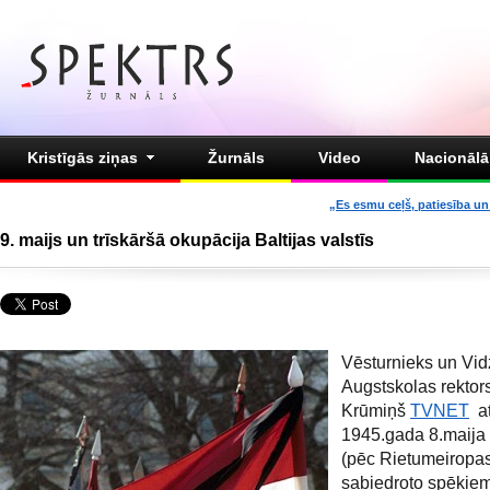
Kristīgās ziņas
Žurnāls
Video
Nacionālā 
„Es esmu ceļš, patiesība un 
9. maijs un trīskāršā okupācija Baltijas valstīs
Vēsturnieks un Vi
Augstskolas rektor
Krūmiņš
TVNET
at
1945.gada 8.maija
(pēc Rietumeiropas
sabiedroto spēkiem