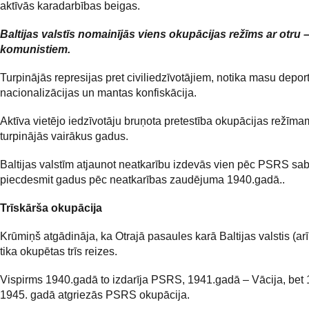
aktīvās karadarbības beigas.
Baltijas valstīs nomainījās viens okupācijas režīms ar otru –
komunistiem.
Turpinājās represijas pret civiliedzīvotājiem, notika masu deport
nacionalizācijas un mantas konfiskācija.
Aktīva vietējo iedzīvotāju bruņota pretestība okupācijas režīma
turpinājās vairākus gadus.
Baltijas valstīm atjaunot neatkarību izdevās vien pēc PSRS s
piecdesmit gadus pēc neatkarības zaudējuma 1940.gadā..
Trīskārša okupācija
Krūmiņš atgādināja, ka Otrajā pasaules karā Baltijas valstis (arī
tika okupētas trīs reizes.
Vispirms 1940.gadā to izdarīja PSRS, 1941.gadā – Vācija, bet 
1945. gadā atgriezās PSRS okupācija.