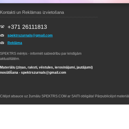
Kontakti un Reklāmas izvietošana
+371 26111813
spektrszurnals@gmail.com
Reklāma
SPEKTRS mērķis - informēt sabiedrību par kristīgām
aktualitātēm.
Materiālu (ziņas, raksti, vēstules, ierosinājumi, jautājumi)
nosūtīšana -
spektrszurnals@gmail.com
Citējot atsauce uz žurnālu SPEKTRS.COM ar SAITI obligāta! Pārpublicējot materiā