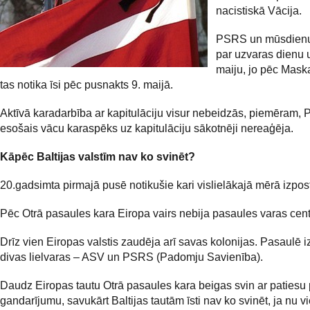
nacistiskā Vācija.
PSRS un mūsdienu 
par uzvaras dienu 
maiju, jo pēc Mask
tas notika īsi pēc pusnakts 9. maijā.
Aktīvā karadarbība ar kapitulāciju visur nebeidzās, piemēram, 
esošais vācu karaspēks uz kapitulāciju sākotnēji nereaģēja.
Kāpēc Baltijas valstīm nav ko svinēt?
20.gadsimta pirmajā pusē notikušie kari vislielākajā mērā izpost
Pēc Otrā pasaules kara Eiropa vairs nebija pasaules varas cent
Drīz vien Eiropas valstis zaudēja arī savas kolonijas. Pasaulē iz
divas lielvaras – ASV un PSRS (Padomju Savienība).
Daudz Eiropas tautu Otrā pasaules kara beigas svin ar patiesu 
gandarījumu, savukārt Baltijas tautām īsti nav ko svinēt, ja nu vi