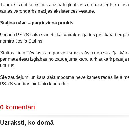
Tāpēc šis notikums tiek apzināti glorificēts un pasniegts kā liel
tautas varoņdarbs nācijas eksistences vēsturē.
Staļina nāve – pagrieziena punkts
9.maiju PSRS sāka svinēt tikai vairākus gadus pēc kara beigā
nomira Josifs Staļins.
Staļins Lielo Tēvijas karu par veiksmes stāstu neuzskatīja, k
par mata tiesu izglābās no zaudējuma karā, turklāt karš prasīja 
upurus.
Šie zaudējumi un kara sākumposma neveiksmes radās lielā mēr
PSRS vadības pieļauto kļūdu dēļ.
0
komentāri
Uzraksti, ko domā