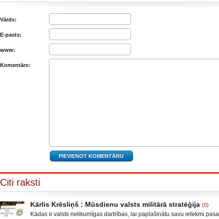
Vārds:
E-pasts:
www:
Komentārs:
Citi raksti
Kārlis Krēsliņš : Mūsdienu valsts militārā stratēģija
(0)
Kādas ir valsts nelikumīgas darbības, lai paplašinātu savu ietekmi pas