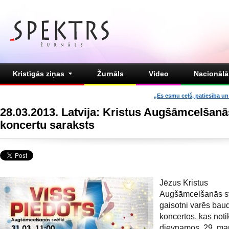
Kristīgās ziņas
Žurnāls
Video
Nacionālā 
„Es esmu ceļš, patiesība un 
28.03.2013. Latvija: Kristus Augšāmcelšanā
koncertu saraksts
Jēzus Kristus
Augšāmcelšanās s
gaisotni varēs baud
koncertos, kas not
dievnamos. 29. ma