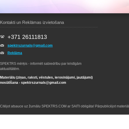
Kontakti un Reklāmas izvietošana
+371 26111813
spektrszurnals@gmail.com
Reklāma
SPEKTRS mērķis - informēt sabiedrību par kristīgām
aktualitātēm.
Materiālu (ziņas, raksti, vēstules, ierosinājumi, jautājumi)
nosūtīšana -
spektrszurnals@gmail.com
Citējot atsauce uz žurnālu SPEKTRS.COM ar SAITI obligāta! Pārpublicējot materiā