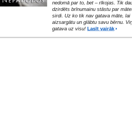
nedomā par to, bet – rīkojas. Tik dau
dzirdēts brīnumainu stāstu par māte
sirdi. Uz ko tik nav gatava māte, lai
aizsargātu un glābtu savu bērnu. Viņ
gatava uz visu!
Lasīt vairāk