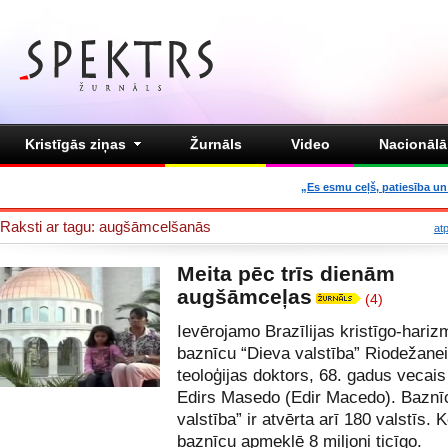
Kristīgās ziņas
Žurnāls
Video
Nacionālā 
„Es esmu ceļš, patiesība un 
Raksti ar tagu: augšāmcelšanās
at
Meita pēc trīs dienām
augšāmceļas
(4)
Ievērojamo Brazīlijas kristīgo-hariz
baznīcu “Dieva valstība” Riodežanei
teoloģijas doktors, 68. gadus vecai
Edirs Masedo (Edir Macedo). Baznī
valstība” ir atvērta arī 180 valstīs.
baznīcu apmeklē 8 miljoni ticīgo.