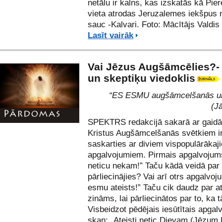
netālu ir kalns, kas izskatās kā Pier
vieta atrodas Jeruzalemes iekšpus 
sauc -Kalvari. Foto: Mācītājs Valdis 
Lasīt vairāk
Vai Jēzus Augšāmcēlies?- 
un skeptiķu viedoklis
“ES ESMU augšāmcelšanās un 
(J
SPEKTRS redakcijā sakarā ar gaid
Kristus Augšāmcelšanās svētkiem i
saskarties ar diviem vispopulārākaj
apgalvojumiem. Pirmais apgalvojum
neticu nekam!” Taču kādā veidā par t
pārliecinājies? Vai arī otrs apgalvoj
esmu ateists!” Taču cik daudz par a
zināms, lai pārliecinātos par to, ka t
Visbeidzot pēdējais iesūtītais apga
skan: „Ateisti netic Dievam (Jēzum 