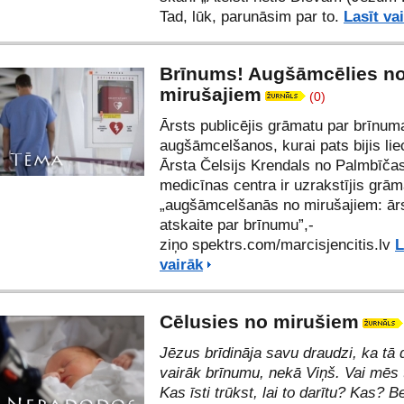
Tad, lūk, parunāsim par to.
Lasīt va
Brīnums! Augšāmcēlies n
mirušajiem
(0)
Ārsts publicējis grāmatu par brīnum
augšāmcelšanos, kurai pats bijis lie
Ārsta Čelsijs Krendals no Palmbīča
medicīnas centra ir uzrakstījis grām
„augšāmcelšanās no mirušajiem: ār
atskaite par brīnumu”,-
ziņo
spektrs.com
/
marcisjencitis.lv
L
vairāk
Cēlusies no mirušiem
Jēzus brīdināja savu draudzi, ka tā 
vairāk brīnumu, nekā Viņš. Vai mēs
Kas īsti trūkst, lai to darītu? Kas? 