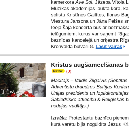
kamerkora
Ave Sol
, Jāzepa Vītola L
Mūzikas akadēmijas jauktā kora, kā 
solistu Kristīnes Gailītes, Ilonas Ba
Viestura Jansona un Jāņa Pelšes s
Ieeja šajā koncertā būs ar bezmaks
ielūgumiem, kurus var saņemt Rīga
baznīcas kancelejā un orķestra Rīga
Kronvalda bulvārī 8.
Lasīt vairāk
Kristus augšāmcelšanās 
(0)
Mācītājs – Valdis Zilgalvis (Septītā
Adventistu draudzes Baltijas Konfe
Ūnijas prezidents un Izpildkomitejas
Sabiedrisko attiecību & Reliģiskās b
nodaļas vadītājs.)
Izraēla: Protestantu baznīcu pieņemt
kurā varētu bijis nogūldīts Jēzus Kri