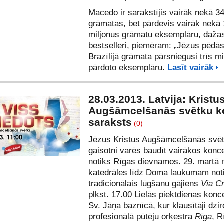
Macedo ir sarakstījis vairāk nekā 3
grāmatas, bet pārdevis vairāk nekā
miljonus grāmatu eksemplāru, dažas
bestselleri, piemēram: „Jēzus pēdās”
Brazīlijā grāmata pārsniegusi trīs m
pārdoto eksemplāru.
Lasīt vairāk
28.03.2013. Latvija: Kristu
Augšāmcelšanās svētku k
saraksts
(0)
Jēzus Kristus Augšāmcelšanās svē
gaisotni varēs baudīt vairākos konc
notiks Rīgas dievnamos. 29. martā
katedrāles līdz Doma laukumam not
tradicionālais lūgšanu gājiens
Via C
plkst. 17.00 Lielās piektdienas konc
Sv. Jāņa baznīcā, kur klausītāji dzi
profesionālā pūtēju orķestra
Rīga
, R