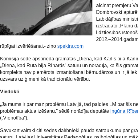
aicināt premjeru Va
Dombrovski apturē
Labklājības ministr
izstrādāto „Plānu
līdztiesības īsteno
2012.–2014.gadam”
rūpīgai izvērtēšanai,- ziņo
spektrs.com
Komisija sēdē apsprieda grāmatas „Diena, kad Kārlis bija Karlī
„Diena, kad Rūta bija Rihards” saturu un norādīja, ka šis grāma
komplekts nav piemērots izmantošanai bērnudārzos un ir jāliek 
uzsvars uz ģimeni kā tradicionālu vērtību.
Viedokļi
„Ja mums ir par maz problēmu Latvijā, tad paldies LM par šīs 
problēmas aktualizēšanu,” sēdē norādīja deputāte
Ingūna Rībe
(„Vienotība”).
Savukārt vairāki citi sēdes dalībnieki pauda satraukumu par gr
saturu. Latvijas Universitātes Pedagoģijas, psiholoģijas un mā