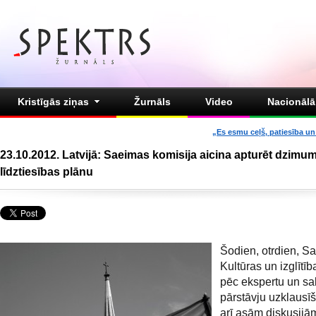
Kristīgās ziņas
Žurnāls
Video
Nacionālā 
„Es esmu ceļš, patiesība un 
23.10.2012. Latvijā: Saeimas komisija aicina apturēt dzimu
līdztiesības plānu
Šodien, otrdien, S
Kultūras un izglītī
pēc ekspertu un sa
pārstāvju uzklausī
arī asām diskusij