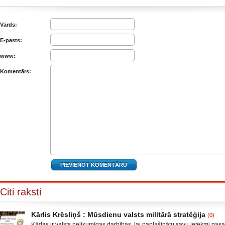
Vārds:
E-pasts:
www:
Komentārs:
Citi raksti
Kārlis Krēsliņš : Mūsdienu valsts militārā stratēģija
(0)
Kādas ir valsts nelikumīgas darbības, lai paplašinātu savu ietekmi pas