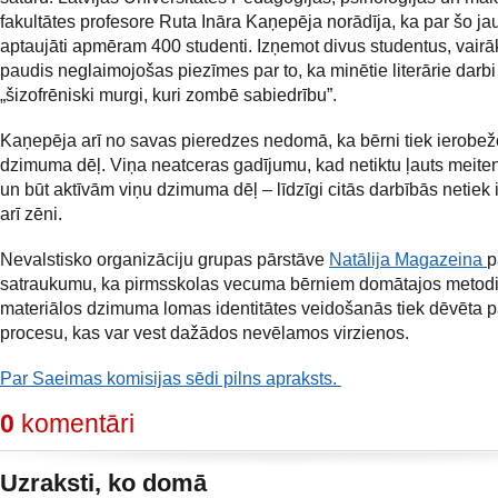
fakultātes profesore Ruta Ināra Kaņepēja norādīja, ka par šo ja
aptaujāti apmēram 400 studenti. Izņemot divus studentus, vairā
paudis neglaimojošas piezīmes par to, ka minētie literārie darbi 
„šizofrēniski murgi, kuri zombē sabiedrību”.
Kaņepēja arī no savas pieredzes nedomā, ka bērni tiek ierobežo
dzimuma dēļ. Viņa neatceras gadījumu, kad netiktu ļauts meite
un būt aktīvām viņu dzimuma dēļ – līdzīgi citās darbībās netiek 
arī zēni.
Nevalstisko organizāciju grupas pārstāve
Natālija Magazeina
p
satraukumu, ka pirmsskolas vecuma bērniem domātajos metod
materiālos dzimuma lomas identitātes veidošanās tiek dēvēta p
procesu, kas var vest dažādos nevēlamos virzienos.
Par Saeimas komisijas sēdi pilns apraksts.
0
komentāri
Uzraksti, ko domā