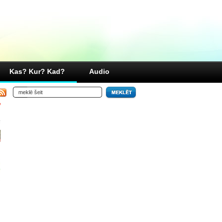
Kas? Kur? Kad?
Audio