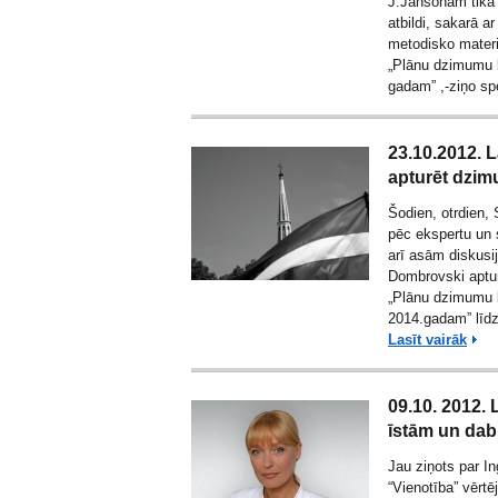
J.Jansonam tika 
atbildi, sakarā a
metodisko materi
„Plānu dzimumu l
gadam” ,-ziņo sp
23.10.2012. L
apturēt dzim
Šodien, otrdien, 
pēc ekspertu un 
arī asām diskusi
Dombrovski apturē
„Plānu dzimumu l
2014.gadam” līdz 
Lasīt vairāk
09.10. 2012. 
īstām un dab
Jau ziņots par
In
“Vienotība” vērt