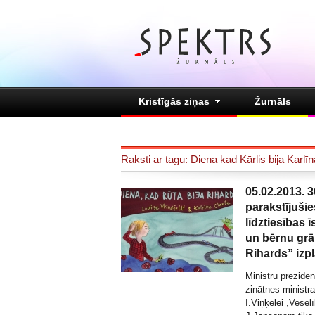
Kristīgās ziņas
Žurnāls
Raksti ar tagu: Diena kad Kārlis bija Karlīn
05.02.2013. 
parakstījuši
līdztiesības
un bērnu grā
Rihards” izp
Ministru prezide
zinātnes ministra
I.Viņķelei ,Vesel