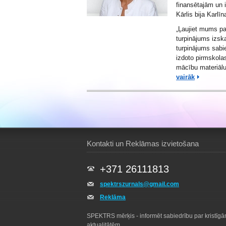
finansētajām un 
Kārlis bija Karlī
„Ļaujiet mums pa
turpinājums izsk
turpinājums sabie
izdoto pirmskola
mācību materiāl
vairāk
Kontakti un Reklāmas izvietošana
+371 26111813
spektrszurnals@gmail.com
Reklāma
SPEKTRS mērķis - informēt sabiedrību par kristīg
aktualitātēm.