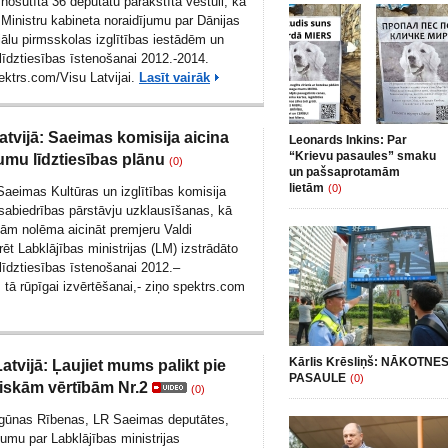
nosūtīta 36 deputātu parakstīta vēstuli, kā
r Ministru kabineta noraidījumu par Dānijas
ālu pirmsskolas izglītības iestādēm un
īdztiesības īstenošanai 2012.-2014.
ektrs.com/Visu Latvijai.
Lasīt vairāk
atvijā: Saeimas komisija aicina
Leonards Inkins: Par
“Krievu pasaules” smaku
umu līdztiesības plānu
(0)
un pašsaprotamām
lietām
(0)
Saeimas Kultūras un izglītības komisija
sabiedrības pārstāvju uzklausīšanas, kā
jām nolēma aicināt premjeru Valdi
t Labklājības ministrijas (LM) izstrādāto
īdztiesības īstenošanai 2012.–
tā rūpīgai izvērtēšanai,- ziņo
spektrs.com
Kārlis Krēsliņš: NĀKOTNE
Latvijā: Ļaujiet mums palikt pie
PASAULE
(0)
iskām vērtībām Nr.2
(0)
gūnas Rībenas, LR Saeimas deputātes,
ējumu
par Labklājības ministrijas