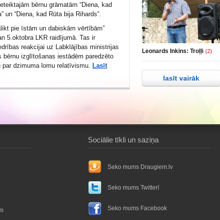
ieteiktajām bērnu grāmatām “Diena, kad
na” un “Diena, kad Rūta bija Rihards”.
likt pie īstām un dabiskām vērtībām”
an 5.oktobra LKR raidījumā. Tas ir
drības reakcijai uz Labklājības ministrijas
Leonards Inkins: Troļļi
(2)
s bērnu izglītošanas iestādēm paredzēto
u par dzimuma lomu relatīvismu.
Lasīt
lasīt vairāk
Sociālie tīkli un saziņa
Seko mums Draugiem.lv
Seko mums Twitterī
Seko mums Facebook
ām