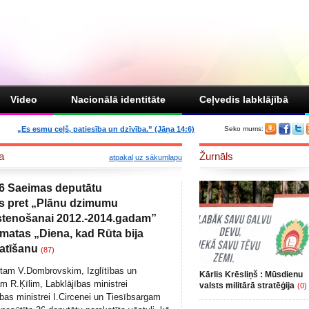
Video
Nacionālā identitāte
Ceļvedis labklājībā
„Es esmu ceļš, patiesība un dzīvība.” (Jāņa 14:6)
Seko mums:
a
Žurnāls
atpakaļ uz sākumlapu
36 Saeimas deputātu
es pret „Plānu dzimumu
 īstenošanai 2012.-2014.gadam”
matas „Diena, kad Rūta bija
latīšanu
(87)
ntam V.Dombrovskim, Izglītības un
Kārlis Krēsliņš : Mūsdienu
m R.Ķīlim, Labklājības ministrei
valsts militārā stratēģija
(0)
ības ministrei I.Circenei un Tiesībsargam