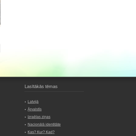
Lasītākās tēmas
Latvijā
Ārvalstīs
Izraēlas ziņas
Nacionālā identitāte
Kas? Kur? Kad?