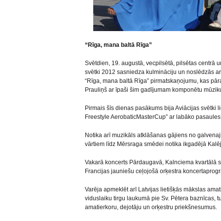
“Rīga, mana baltā Rīga”
Svētdien, 19. augustā, vecpilsētā, pilsētas centrā un
svētki 2012 sasniedza kulmināciju un noslēdzās a
“Rīga, mana baltā Rīga” pirmatskaņojumu, kas pā
Prauliņš ar īpaši šim gadījumam komponētu mūzik
Pirmais šīs dienas pasākums bija Aviācijas svētki l
Freestyle AerobaticMasterCup” ar labāko pasaules 
Notika arī muzikāls atklāšanas gājiens no galvena
vārtiem līdz Mērsraga smēdei notika ikgadējā Kalē
Vakarā koncerts Pārdaugavā, Kalnciema kvartālā sk
Francijas jauniešu ceļojošā orķestra koncertapro
Varēja apmeklēt arī Latvijas lietišķās mākslas ama
viduslaiku tirgu laukumā pie Sv. Pētera baznīcas, 
amatierkoru, dejotāju un orķestru priekšnesumus.