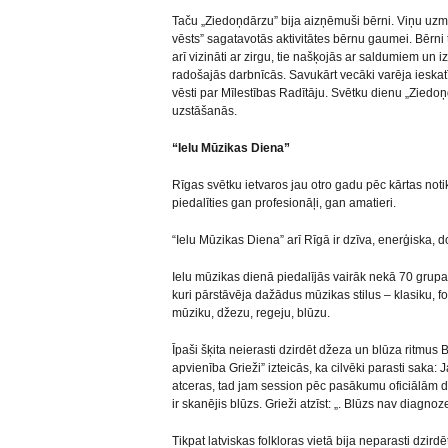
Taču „Ziedoņdārzu” bija aizņēmuši bērni. Viņu uz
vēsts” sagatavotās aktivitātes bērnu gaumei. Bērni 
arī vizināti ar zirgu, tie našķojās ar saldumiem un 
radošajās darbnīcās. Savukārt vecāki varēja ieskatī
vēsti par Mīlestības Radītāju. Svētku dienu „Zied
uzstāšanās.
“Ielu Mūzikas Diena”
Rīgas svētku ietvaros jau otro gadu pēc kārtas noti
piedalīties gan profesionāļi, gan amatieri.
“Ielu Mūzikas Diena” arī Rīgā ir dzīva, enerģiska, d
Ielu mūzikas dienā piedalījās vairāk nekā 70 grupas
kuri pārstāvēja dažādus mūzikas stilus – klasiku, f
mūziku, džezu, regeju, blūzu.
Īpaši šķita neierasti dzirdēt džeza un blūza ritmus
apvienība Grieži” izteicās, ka cilvēki parasti saka: 
atceras, tad jam session pēc pasākumu oficiālām da
ir skanējis blūzs. Grieži atzīst: „. Blūzs nav diagno
Tikpat latviskas folkloras vietā bija neparasti dzi