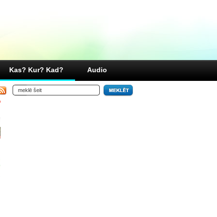
Kas? Kur? Kad?
Audio