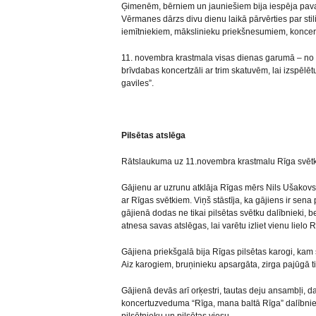
Ģimenēm, bērniem un jauniešiem bija iespēja pavad
Vērmanes dārzs divu dienu laikā pārvērties par stil
iemītniekiem, mākslinieku priekšnesumiem, konce
11. novembra krastmala visas dienas garumā – no pl
brīvdabas koncertzāli ar trim skatuvēm, lai izspē
gaviles”.
Pilsētas atslēga
Rātslaukuma uz 11.novembra krastmalu Rīga svētku
Gājienu ar uzrunu atklāja Rīgas mērs Nils Ušakovs 
ar Rīgas svētkiem. Viņš stāstīja, ka gājiens ir sena 
gājienā dodas ne tikai pilsētas svētku dalībnieki, bet
atnesa savas atslēgas, lai varētu izliet vienu lielo 
Gājiena priekšgalā bija Rīgas pilsētas karogi, kam 
Aiz karogiem, bruņinieku apsargāta, zirga pajūgā t
Gājienā devās arī orķestri, tautas deju ansambļi, da
koncertuzveduma “Rīga, mana baltā Rīga” dalībnieki.