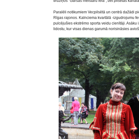
tirdziņos “Garšas meistaru ielā”, bet pilsētas kanāl
Paralēli notikumiem Vecpilsētā un centrā dažādi pi
Rīgas rajonos. Kalnciema kvartālā -izgudrojumu fest
pulcējušies ekstrēmo sporta veidu cienītāji. Asāku
lidostu, kur visas dienas garumā norisināsies avi