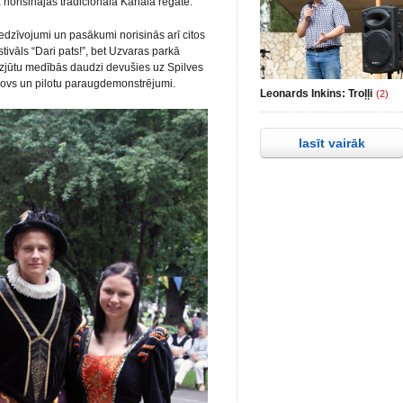
ā norisinājās tradicionālā Kanāla regate.
edzīvojumi un pasākumi norisinās arī citos
ivāls “Dari pats!”, bet Uzvaras parkā
 izjūtu medībās daudzi devušies uz Spilves
ošovs un pilotu paraugdemonstrējumi.
Leonards Inkins: Troļļi
(2)
lasīt vairāk