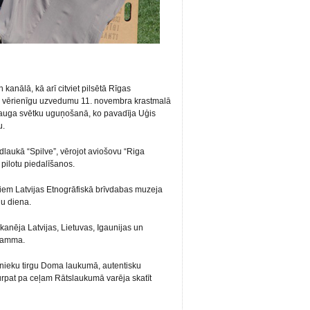
 kanālā, kā arī citviet pilsētā Rīgas
r vērienīgu uzvedumu 11. novembra krastmalā
rauga svētku uguņošanā, ko pavadīja Uģis
u.
idlaukā “Spilve”, vērojot aviošovu “Riga
pilotu piedalīšanos.
jiem Latvijas Etnogrāfiskā brīvdabas muzeja
ju diena.
anēja Latvijas, Lietuvas, Igaunijas un
gramma.
tnieku tirgu Doma laukumā, autentisku
turpat pa ceļam Rātslaukumā varēja skatīt