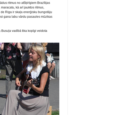
us ritmus no atšķirīgiem Brazīlijas
aracatu, kā arī jauktos ritmus,
de Riga ir skaļa enerģisku bungotāju
uvusi gana labu vārdu pasaules mūzikas
Busuļa vadībā tika kopīgi veidota