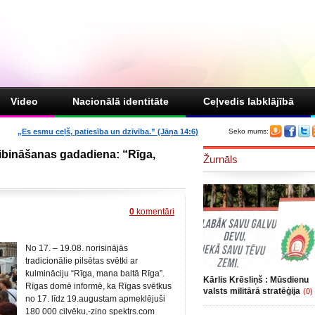
Video
Nacionālā identitāte
Ceļvedis labklājībā
„Es esmu ceļš, patiesība un dzīvība.” (Jāņa 14:6)
Seko mums:
dibināšanas gadadiena: “Rīga,
Žurnāls
0
komentāri
No 17. – 19.08. norisinājās
tradicionālie pilsētas svētki ar
kulmināciju “Rīga, mana baltā Rīga”.
Kārlis Krēsliņš : Mūsdienu
Rīgas domē informē, ka Rīgas svētkus
valsts militārā stratēģija
(0)
no 17. līdz 19.augustam apmeklējuši
180 000 cilvēku,-ziņo spektrs.com