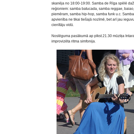
skanēja no 18:00-19:00. Samba de Rīga spēlē dažād
reģioniem: samba batucada, samba reggae, baiao, m
piemēram, samba hip-hop, samba funk u.c. Samba 
apvienība ne tikai tiešajā nozīmē, bet arī jau ieg
cienītāju vidū.
Noslēguma pasākumā ap plkst.21.30 mūziķa Intara 
improvizēta ritma simfonija.