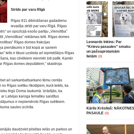
Strīds par varu Rīgā
Rīgas 811.dibināšanas gadadienu
ievadīja strīdi par varu Rīgā. Rīgas
rs” un opozīcijā esošo partiju „Vienotība”
ādīt „Vienotības” reklāmas telti. Rīgas domes
Leonards Inkins: Par
enotības” Rīgas domes frakcijas
“Krievu pasaules” smaku
tiķa pienākums ir būt kopā ar saviem
un pašsaprotamām
 telts ir tikusi uzslieta arī iepriekšējos Rīgas
lietām
(0)
lšana, kas cilvēkiem vienmēr ļoti patīk. Kamēr
s ar Rīgas domes deputātiem,” skaidroja
i, bet arī sarkanbaltsarkano tēmu centās
 no Rīgas svētku rīkotājiem, kurā teikts, ka
nieku tirgū Doma laukumā. Izrādījās, ka
o ar Latvijas karoga tematiku saistītus
rādājumus ir nepiemērots Rīgas svētkiem.
kuma saules izcīnīta.
Kārlis Krēsliņš: NĀKOTNE
PASAULE
(0)
inājās daudzviet pilsētas ielās un parkos un