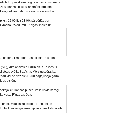
īt laiku pasakainā atgriešanās viduslaikos.
izētu Hanzas pilsētu ar krāšņi tērptiem
rtiem, radošām darbnīcām un sacensībām.
kst. 12.00 līdz 23.00, pārvērtās par
lētu krāšņo uzvedumu –”Rīgas spēles un
 gājienā tika nogādāta pilsētas atslēga.
(SC), kurš apsveica rīdziniekus un viesus
pilsētas svētku tradīcija. Mērs uzsvēra, ka
 arī visi tie rīdzinieki, kuri pagājušajā gadā
Rīgas atslēgu.
sekoja 43 Hanzas pilsētu vēsturiskie karogi.
ika vesta Rīgas atslēga.
lībnieki viduslaiku tērpos, ērmriteņi un
 Nolūkoties gājienā bija ieradies liels skaits