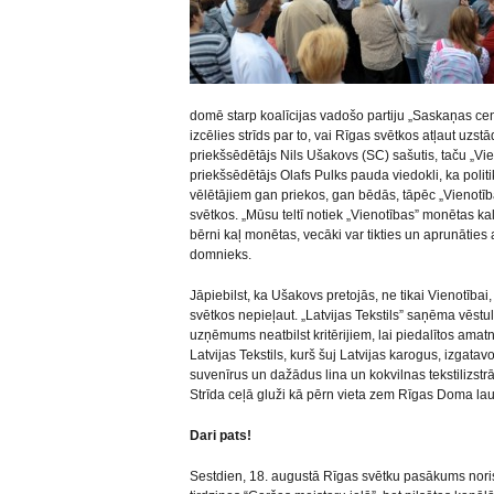
domē starp koalīcijas vadošo partiju „Saskaņas cent
izcēlies strīds par to, vai Rīgas svētkos atļaut uzst
priekšsēdētājs Nils Ušakovs (SC) sašutis, taču „Vi
priekšsēdētājs Olafs Pulks pauda viedokli, ka poli
vēlētājiem gan priekos, gan bēdās, tāpēc „Vienotības”
svētkos. „Mūsu teltī notiek „Vienotības” monētas ka
bērni kaļ monētas, vecāki var tikties un aprunātie
domnieks.
Jāpiebilst, ka Ušakovs pretojās, ne tikai Vienotība
svētkos nepieļaut. „Latvijas Tekstils” saņēma vēstuli
uzņēmums neatbilst kritērijiem, lai piedalītos amat
Latvijas Tekstils, kurš šuj Latvijas karogus, izgatav
suvenīrus un dažādus lina un kokvilnas tekstilizst
Strīda ceļā gluži kā pērn vieta zem Rīgas Doma lau
Dari pats!
Sestdien, 18. augustā Rīgas svētku pasākums noris