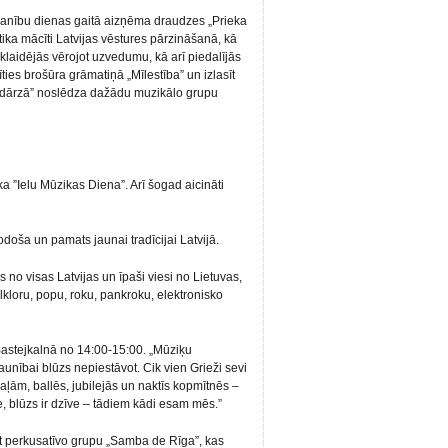
manību dienas gaitā aizņēma draudzes „Prieka
tika mācīti Latvijas vēstures pārzināšanā, kā
izklaidējās vērojot uzvedumu, kā arī piedalījās
ties brošūra grāmatiņā „Mīlestība” un izlasīt
oņdārzā” noslēdza dažādu muzikālo grupu
ka ”Ielu Mūzikas Diena”. Arī šogad aicināti
odoša un pamats jaunai tradīcijai Latvijā.
 no visas Latvijas un īpaši viesi no Lietuvas,
olkloru, popu, roku, pankroku, elektronisko
 Bastejkalnā no 14:00-15:00. „Mūziķu
Jaunībai blūzs nepiestāvot. Cik vien Grieži sevi
ļām, ballēs, jubilejās un naktīs kopmītnēs –
ze, blūzs ir dzīve – tādiem kādi esam mēs.”
rdēt perkusatīvo grupu „Samba de Rīga”, kas