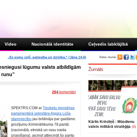
Video
Nacionālā identitāte
Ceļvedis labklājībā
„Es esmu ceļš, patiesība un dzīvība.” (Jāņa 14:6)
Seko mums:
iesniegusi lūgumu valsts atbildīgām
Žurnāls
 runu”
264
komentāri
SPEKTRS.COM ar
Tieslietu ministrijas
parlamentārā sekretāra Aigara Lūša
starpniecību
jau
brīdināja par gaidāmo
Kārlis Krēsliņš : Mūsdienu
grozījumu Krimināllikuma 78.pantā
valsts militārā stratēģija
(0)
(nacionālā, etniskā un rasu naida
izraisīšana), aicinot attiecināt šo pantu