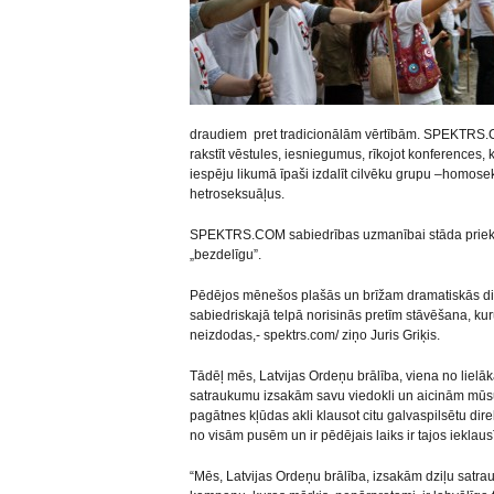
draudiem pret tradicionālām vērtībām. SPEKTRS.CO
rakstīt vēstules, iesniegumus, rīkojot konferences,
iespēju likumā īpaši izdalīt cilvēku grupu –homosek
hetroseksuāļus.
SPEKTRS.COM sabiedrības uzmanībai stāda priekš
„bezdelīgu”.
Pēdējos mēnešos plašās un brīžam dramatiskās dis
sabiedriskajā telpā norisinās pretīm stāvēšana, kuru
neizdodas,- spektrs.com/ ziņo Juris Griķis.
Tādēļ mēs, Latvijas Ordeņu brālība, viena no lielā
satraukumu izsakām savu viedokli un aicinām mūsu 
pagātnes kļūdas akli klausot citu galvaspilsētu dire
no visām pusēm un ir pēdējais laiks ir tajos ieklausī
“Mēs, Latvijas Ordeņu brālība, izsakām dziļu satra