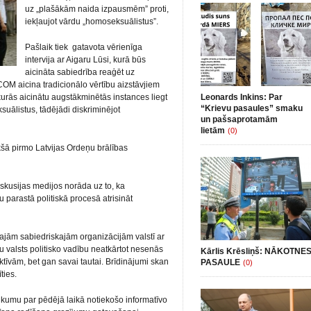
uz „plašākām naida izpausmēm” proti,
iekļaujot vārdu „homoseksuālistus”.
Pašlaik tiek gatavota vērienīga
intervija ar Aigaru Lūsi, kurā būs
aicināta sabiedrība reaģēt uz
M aicina tradicionālo vērtību aizstāvjiem
 kurās aicinātu augstākminētās instances liegt
Leonards Inkins: Par
“Krievu pasaules” smaku
suālistus, tādējādi diskriminējot
un pašsaprotamām
lietām
(0)
ā pirmo Latvijas Ordeņu brālības
kusijas medijos norāda uz to, ka
 parastā politiskā procesā atrisināt
kajām sabiedriskajām organizācijām valstī ar
valsts politisko vadību neatkārtot nesenās
Kārlis Krēsliņš: NĀKOTNE
ktīvām, bet gan savai tautai. Brīdinājumi skan
PASAULE
(0)
ties.
ukumu par pēdējā laikā notiekošo informatīvo