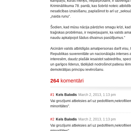
kampaņu, kuras mērķis, nepārprotami, ir labvēlīga
Krimināllikuma 78. pantā, kas šobrīd noteic atbildī
nesaticības izraisīšanu, paplašinot to arī uz „seks
„naida runu“.
Šodien, kad mūsu nācija pārdzīvo smagu krīzi, kad
traģiskas problēmas, ir nepieļaujami, ka valsts ama
naudu apkalpojot šādus dīvainus pasūtījumus.”
Aicinām valsts atbildīgās amatpersonas darīt visu, l
Republikas suverenitāte un nacionālajās interses 
interesēm, daudz plašāk iesaistot sabiedrību, speciā
un garīgos līderus, tādējādi nodrošinot patiesu 
demokrātijas principu ievērošanu.
264
komentāri
#1
Kels Balodis
March 2, 2013, 1:13 pm
Vai grozījumi attieksies arī uz pedofiliem,nekrofili
minoritātes".
#2
Kels Balodis
March 2, 2013, 1:13 pm
Vai grozījumi attieksies arī uz pedofiliem,nekrofili
minoritātes".