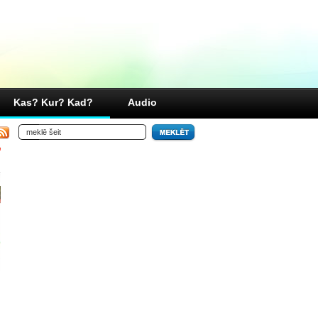
Kas? Kur? Kad?
Audio