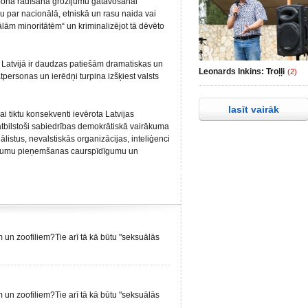
 fona radīšana grozījumu gatavošanai
bu par nacionālā, etniskā un rasu naida vai
uālām minoritātēm“ un kriminalizējot tā dēvēto
 Latvijā ir daudzas patiešām dramatiskas un
Leonards Inkins: Troļļi
(2)
tpersonas un ierēdņi turpina izšķiest valsts
lasīt vairāk
ai tiktu konsekventi ievērota Latvijas
atbilstoši sabiedrības demokrātiskā vairākuma
listus, nevalstiskās organizācijas, inteliģenci
lēmumu pieņemšanas caurspīdīgumu un
em un zoofiliem?Tie arī tā kā būtu "seksuālās
em un zoofiliem?Tie arī tā kā būtu "seksuālās