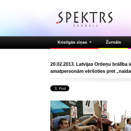
Kristīgās ziņas
Žurnāls
20.02.2013. Latvijas Ordeņu brālība 
amatpersonām vēršoties pret „naida