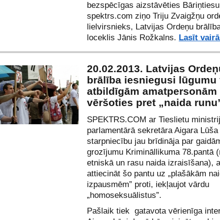
bezspēcīgas aizstāvēties Bāriņtiesu
spektrs.com ziņo Triju Zvaigžņu or
lielvirsnieks, Latvijas Ordeņu brāl
loceklis Jānis Rožkalns.
Lasīt vair
20.02.2013. Latvijas Ordeņ
brālība iesniegusi lūgumu 
atbildīgām amatpersonām
vēršoties pret „naida runu
SPEKTRS.COM ar
Tieslietu ministri
parlamentārā sekretāra Aigara Lūša
starpniecību
jau
brīdināja par gaidā
grozījumu Krimināllikuma 78.pantā (
etniskā un rasu naida izraisīšana), a
attiecināt šo pantu uz „plašākām na
izpausmēm” proti, iekļaujot vārdu
„homoseksuālistus”.
Pašlaik tiek gatavota vērienīga inter