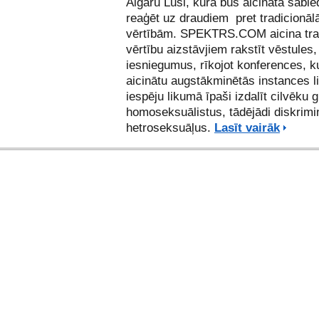
Aigaru Lūsi, kurā būs aicināta sabie
reaģēt uz draudiem pret tradicionā
vērtībām. SPEKTRS.COM aicina tra
vērtību aizstāvjiem rakstīt vēstules,
iesniegumus, rīkojot konferences, k
aicinātu augstākminētās instances l
iespēju likumā īpaši izdalīt cilvēku 
homoseksuālistus, tādējādi diskrimi
hetroseksuāļus.
Lasīt vairāk