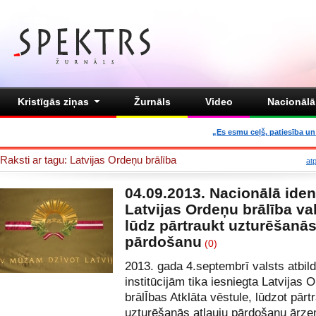
Kristīgās ziņas
Žurnāls
Video
Nacionālā 
„Es esmu ceļš, patiesība un 
Raksti ar tagu: Latvijas Ordeņu brālība
at
04.09.2013. Nacionālā ident
Latvijas Ordeņu brālība va
lūdz pārtraukt uzturēšanās
pārdošanu
(0)
2013. gada 4.septembrī valsts atbil
institūcijām tika iesniegta Latvijas 
brālĪbas Atklāta vēstule, lūdzot pārt
uzturēšanās atļauju pārdošanu ārz