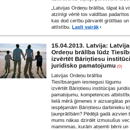
„Latvijas Ordeņu brālība, tāpat kā vi
atzinīgi vērtē tos valdības padarītos
kas dod cerību pārvarēt grūtības un
attīstību.
Lasīt vairāk
15.04.2013. Latvija: Latvij
Ordeņu brālība lūdz Tiesī
izvērtēt Bāriņtiesu institūc
juridisko pamatojumu
(0)
Latvijas Ordeņu brālība
Tiesībsargam iesniegusi lūgumu
izvērtēt Bāriņtiesu institūcijas juridi
pamatojumu, kompetences atbilstību
lielā mērā ģimenes ir aizsargātas pr
iespējamām Bāriņtiesu darbinieku k
ļaunprātībām? Pēdējā gadā aizvien 
mums nākas dzirdēt izmusušus vec
mammmas, kurām atņemti bērni un v