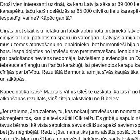
Droši vien interesanti uzzināt, ka karu Latvija sāka ar 39 000 lie
karaspēku, taču karš noslēdzās ar 65 000 cilvēku lielu karaspē
Iespaidīgi vai ne? Kāpēc gan tā?
Cīņās pret skaitliski lielāku un labāk apbruņotu pretinieku latvie
cīnījās ar lielu patriotisma sparu un varoņgaru. Latvijas armija c
mūsu zemes atbrīvošanu no ienaidnieka, bet bermontieši bija a
bars. Iespaidojoties no latviešu sīvo pretīmstāvēšanu ienaidniek
par padošanos neviens nedomāja, latviešiem pievienojās un 
iebrauca arī angļu un franču karakuģi, lai pievienotos karapulk
cīnījās par brīvību. Rezultātā Bermontu armija sīvās kaujās tika
un atkāpās.
Kāpēc notika karš? Mācītājs Vilnis Gleške uzskata, ka tas ir no
atkāpšanās rezultāts, viņš citēja rakstvietu no Bībeles:
„Jeruzāleme, Jeruzāleme, tu, kas nokauj praviešus un nomētā a
akmeņiem tos, kas pie tevis sūtīti! Cik reižu Es gribēju sapulcin
tavus bērnus, kā vista sapulcina savus cālīšus apakš saviem s
bet jūs negribējāt. Redzi, jūsu nams tiks jums atstāts postā. Jo
saku: jūs Mani no šī laika neredzēsit, tiekāms jūs sacīsit: slavēt