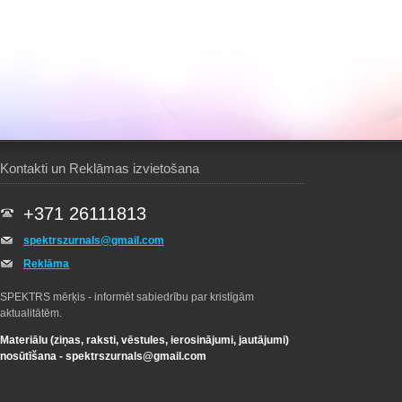
Kontakti un Reklāmas izvietošana
+371 26111813
spektrszurnals@gmail.com
Reklāma
SPEKTRS mērķis - informēt sabiedrību par kristīgām
aktualitātēm.
Materiālu (ziņas, raksti, vēstules, ierosinājumi, jautājumi)
nosūtīšana -
spektrszurnals@gmail.com