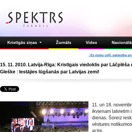
Kristīgās ziņas
Žurnāls
Video
Nacionālā 
„Es esmu ceļš, patiesība un 
15. 11. 2010. Latvija-Rīga: Kristīgais viedoklis par Lāčplēša 
Gleške : Iestājies lūgšanās par Latvijas zemi!
11. un 18. novembr
ikvienam latvietim i
dienas. Šoreiz iesk
vēstures notikumos 
acīm.