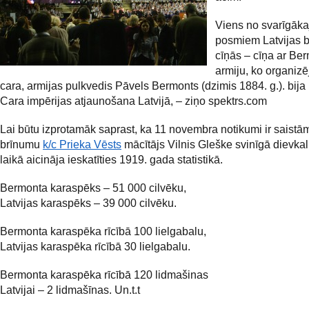
Viens no svarīgāka
posmiem Latvijas b
cīņās – cīņa ar Be
armiju, ko organizē
cara, armijas pulkvedis Pāvels Bermonts (dzimis 1884. g.). bija
Cara impērijas atjaunošana Latvijā, – ziņo spektrs.com
Lai būtu izprotamāk saprast, ka 11 novembra notikumi ir saistām
brīnumu
k/c Prieka Vēsts
mācītājs Vilnis Gleške svinīgā dievk
laikā aicināja ieskatīties 1919. gada statistikā.
Bermonta karaspēks – 51 000 cilvēku,
Latvijas karaspēks – 39 000 cilvēku.
Bermonta karaspēka rīcībā 100 lielgabalu,
Latvijas karaspēka rīcībā 30 lielgabalu.
Bermonta karaspēka rīcībā 120 lidmašinas
Latvijai – 2 lidmašīnas. Un.t.t