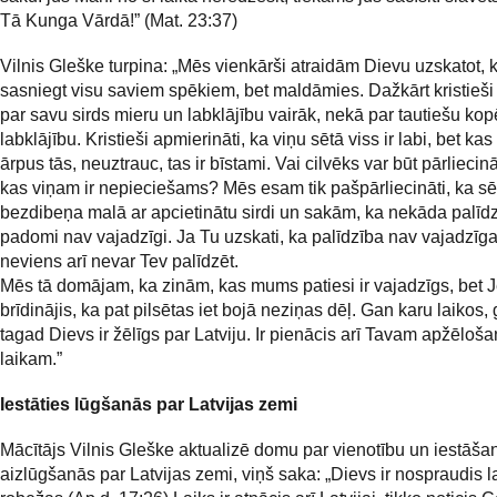
Tā Kunga Vārdā!” (Mat. 23:37)
Vilnis Gleške turpina: „Mēs vienkārši atraidām Dievu uzskatot,
sasniegt visu saviem spēkiem, bet maldāmies. Dažkārt kristieši
par savu sirds mieru un labklājību vairāk, nekā par tautiešu kop
labklājību. Kristieši apmierināti, ka viņu sētā viss ir labi, bet kas
ārpus tās, neuztrauc, tas ir bīstami. Vai cilvēks var būt pārliecinā
kas viņam ir nepieciešams? Mēs esam tik pašpārliecināti, ka 
bezdibeņa malā ar apcietinātu sirdi un sakām, ka nekāda palīdz
padomi nav vajadzīgi. Ja Tu uzskati, ka palīdzība nav vajadzīga
neviens arī nevar Tev palīdzēt.
Mēs tā domājam, ka zinām, kas mums patiesi ir vajadzīgs, bet J
brīdinājis, ka pat pilsētas iet bojā neziņas dēļ. Gan karu laikos, 
tagad Dievs ir žēlīgs par Latviju. Ir pienācis arī Tavam apžēloš
laikam.”
Iestāties lūgšanās par Latvijas zemi
Mācītājs Vilnis Gleške aktualizē domu par vienotību un iestāša
aizlūgšanās par Latvijas zemi, viņš saka: „Dievs ir nospraudis l