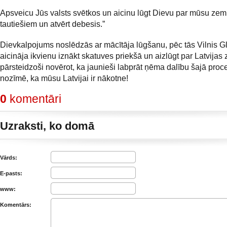
Apsveicu Jūs valsts svētkos un aicinu lūgt Dievu par mūsu zemi
tautiešiem un atvērt debesis.”
Dievkalpojums noslēdzās ar mācītāja lūgšanu, pēc tās Vilnis G
aicināja ikvienu iznākt skatuves priekšā un aizlūgt par Latvijas 
pārsteidzoši novērot, ka jaunieši labprāt ņēma dalību šajā proce
nozīmē, ka mūsu Latvijai ir nākotne!
0
komentāri
Uzraksti, ko domā
Vārds:
E-pasts:
www:
Komentārs: