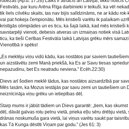
robežas (Ap.d. 17:26) Laiks ir atnācis arī Latvijai, tikko noticis 
Festivāls, par kuru Arēna Rīga darbinieki ir teikuši, ka vēl nekad
tik liels cilvēku skaits, tas nav bijis salīdzināms, ne ar kādu rok
vai pat hokeja čempionātu. Mēs kristieši varētu ik palaikam uzrī
kristīgās olimpiādes un es ticu, ka šajā laikā, kad mēs kristieši 
savstarpēji vienoti, debesis atveras un izmaiņas notiek visā Latv
ticu, ka tieši Cerības Festivāla laikā Latvijas grēku mērs samaz
Vienotībā ir spēks!
„Es meklēju viņu vidū kādu, kas nostātos par saviem tautiešiem
un aizstāvētu zemi Manā priekšā, ka Es ar Savu tiesas spriedum
nepazudinu, bet Es neatradu neviena.” Ecēh.22:30)
Dievs arī šodien meklē tādus, kas nostātos aizsardzībā par sav
Mēs lasām, ka Mozus iestājās par savu zemi un tautiešiem un D
neiznīcināja viņu grēku un ietiepības dēļ.
Starp mums ir jābūt tādiem un Dievs garantē: „tiem, kas skums
dēļ, dāvāt galvas rotu pelnu vietā, prieka eļļu sēru drēbju vietā,
drānas noskumuša gara vietā, lai viņus varētu saukt par taisnī
kas Tā Kunga dēstīti Viņam par godu.” (Jes 61: 3)