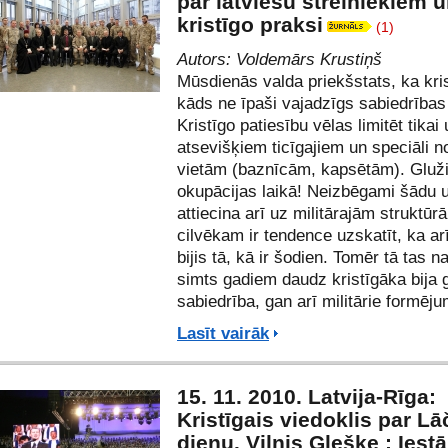
par latviešu strēlniekiem 
kristīgo praksi
(1)
Autors:
Voldemārs Krustiņš
Mūsdienās valda priekšstats, ka krist
kāds ne īpaši vajadzīgs sabiedrības 
Kristīgo patiesību vēlas limitēt tikai
atsevišķiem ticīgajiem un speciāli 
vietām (baznīcām, kapsētām). Gluži
okupācijas laikā! Neizbēgami šādu 
attiecina arī uz militārajām struktūr
cilvēkam ir tendence uzskatīt, ka ar
bijis tā, kā ir šodien. Tomēr tā tas n
simts gadiem daudz kristīgāka bija 
sabiedrība, gan arī militārie formēju
Lasīt vairāk
15. 11. 2010. Latvija-Rīga:
Kristīgais viedoklis par L
dienu. Vilnis Gleške : Iestā