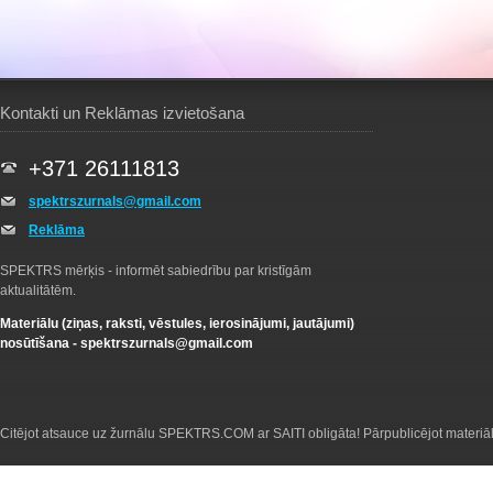
Kontakti un Reklāmas izvietošana
+371 26111813
spektrszurnals@gmail.com
Reklāma
SPEKTRS mērķis - informēt sabiedrību par kristīgām
aktualitātēm.
Materiālu (ziņas, raksti, vēstules, ierosinājumi, jautājumi)
nosūtīšana -
spektrszurnals@gmail.com
Citējot atsauce uz žurnālu SPEKTRS.COM ar SAITI obligāta! Pārpublicējot materiā