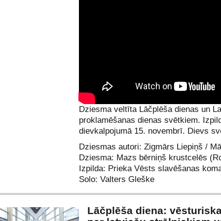
Dziesma veltīta Lāčplēša dienas un La
proklamēšanas dienas svētkiem. Izpild
dievkalpojumā 15. novembrī. Dievs svē
Dziesmas autori: Zigmārs Liepiņš / Mā
Dziesma: Mazs bērniņš krustcelēs (Ro
Izpilda: Prieka Vēsts slavēšanas kom
Solo: Valters Gleške
Lāčplēša diena: vēsturiska