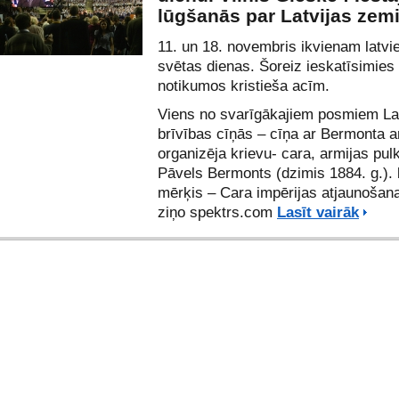
lūgšanās par Latvijas zemi
11. un 18. novembris ikvienam latvie
svētas dienas. Šoreiz ieskatīsimies
notikumos kristieša acīm.
Viens no svarīgākajiem posmiem La
brīvības cīņās – cīņa ar Bermonta a
organizēja krievu- cara, armijas pul
Pāvels Bermonts (dzimis 1884. g.). 
mērķis – Cara impērijas atjaunošana
ziņo spektrs.com
Lasīt vairāk