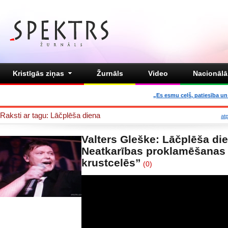
Kristīgās ziņas
Žurnāls
Video
Nacionālā 
„Es esmu ceļš, patiesība un 
Raksti ar tagu: Lāčplēša diena
at
Valters Gleške: Lāčplēša di
Neatkarības proklamēšanas 
krustcelēs”
(0)