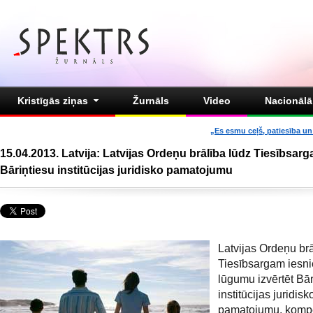
Kristīgās ziņas
Žurnāls
Video
Nacionālā 
„Es esmu ceļš, patiesība un 
15.04.2013. Latvija: Latvijas Ordeņu brālība lūdz Tiesībsarg
Bāriņtiesu institūcijas juridisko pamatojumu
Latvijas Ordeņu br
Tiesībsargam iesni
lūgumu izvērtēt Bār
institūcijas juridisk
pamatojumu, komp