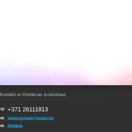
Kontakti un Reklāmas izvietošana
+371 26111813
spektrszurnals@gmail.com
Reklāma