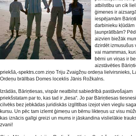
atbilstību un cik li
ģimenes ir aizsargā
iespējamām Bāriņt
darbinieku kļūdām
ļaunprātībām? Pēd
aizvien biežāk mu
dzirdēt izmusušus
vai mammmas, kur
bērni un viņas ir b
aizstāvēties Bāriņt
priekšā,-spektrs.com ziņo Triju Zvaigžņu ordeņa lielvirsnieks, L
Ordeņu brālības Domes loceklis Jānis Rožkalns.
Izrādās, Bāriņtiesas, vispār neatbilst sabiedrībā pastāvošajam
priekšstatam par to, kas tad ir „tiesa“. Jo par Bāriņtiesas tiesnesi
cilvēks bez jebkādas juridiskās izglītības izejot vien vieglu sa
kursu. Un pēc tam izlemt ģimeņu un bērnu likteņus uz visu mūžu
kas iznācis galīgi greizi un mums ir jāskandina vislielākie trau
zvani!