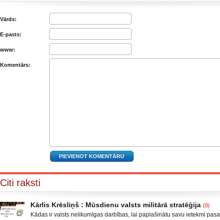
Vārds:
E-pasts:
www:
Komentārs:
Citi raksti
Kārlis Krēsliņš : Mūsdienu valsts militārā stratēģija
(0)
Kādas ir valsts nelikumīgas darbības, lai paplašinātu savu ietekmi pas