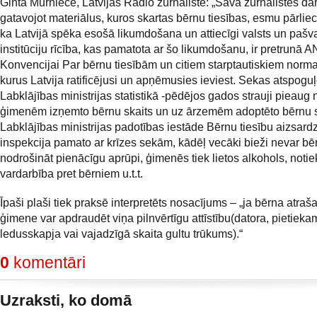
Ginta Mūrniece, Latvijas Radio žurnāliste: „Savā žurnālistes da
gatavojot materiālus, kuros skartas bērnu tiesības, esmu pārliec
ka Latvijā spēka esošā likumdošana un attiecīgi valsts un pašv
institūciju rīcība, kas pamatota ar šo likumdošanu, ir pretrunā 
Konvencijai Par bērnu tiesībām un citiem starptautiskiem norma
kurus Latvija ratificējusi un apņēmusies ieviest. Sekas atspogu
Labklājības ministrijas statistikā -pēdējos gados strauji pieaug 
ģimenēm izņemto bērnu skaits un uz ārzemēm adoptēto bērnu s
Labklājības ministrijas padotības iestāde Bērnu tiesību aizsard
inspekcija pamato ar krīzes sekām, kādēļ vecāki bieži nevar b
nodrošināt pienācīgu aprūpi, ģimenēs tiek lietos alkohols, notie
vardarbība pret bērniem u.t.t.
Īpaši plaši tiek praksē interpretēts nosacījums – „ja bērna atraš
ģimene var apdraudēt viņa pilnvērtīgu attīstību(datora, pietiekam
ledusskapja vai vajadzīgā skaita gultu trūkums).“
0
komentāri
Uzraksti, ko domā