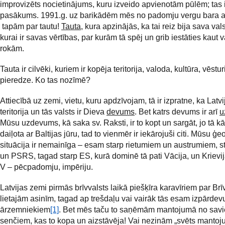
improvizēts nocietinājums, kuru izveido apvienotām pūlēm; tas 
pasākums. 1991.g. uz barikādēm mēs no padomju vergu bara a
tapām par tautu!
Tauta
, kura apzinājās, ka tai reiz bija sava vals
kurai ir savas vērtības, par kurām tā spēj un grib iestāties kaut 
rokām.
Tauta ir cilvēki, kuriem ir kopēja teritorija, valoda, kultūra, vēstu
pieredze. Ko tas nozīmē?
Attiecībā uz zemi, vietu, kuru apdzīvojam, tā ir izpratne, ka Latvi
teritorija un tās valsts ir Dieva
devums
. Bet katrs devums ir arī
u
Mūsu uzdevums, kā saka sv. Raksti, ir to kopt un sargāt, jo tā kā 
daiļota ar Baltijas jūru, tad to vienmēr ir iekārojuši citi. Mūsu ģe
situācija ir nemainīga – esam starp rietumiem un austrumiem, s
un PSRS, tagad starp ES, kurā dominē tā pati Vācija, un Krievij
V – pēcpadomju, impēriju.
Latvijas zemi pirmās brīvvalsts laikā piešķīra karavīriem par Brī
lietajām asinīm, tagad ap trešdaļu vai vairāk tās esam izpārdev
ārzemniekiem
[1]
. Bet mēs taču to saņēmām mantojumā no sav
senčiem, kas to kopa un aizstāvēja! Vai nezinām „svēts mantoj