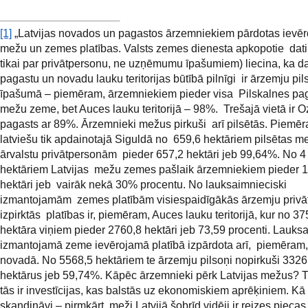
[1]
„Latvijas novados un pagastos ārzemniekiem pārdotas ievē
mežu un zemes platības. Valsts zemes dienesta apkopotie dati (
tikai par privātpersonu, ne uzņēmumu īpašumiem) liecina, ka d
pagastu un novadu lauku teritorijas būtībā pilnīgi ir ārzemju pil
īpašumā – piemēram, ārzemniekiem pieder visa Pilskalnes pa
mežu zeme, bet Auces lauku teritorijā – 98%. Trešajā vietā ir 
pagasts ar 89%. Ārzemnieki mežus pirkuši arī pilsētās. Piemēr
latviešu tik apdainotajā Siguldā no 659,6 hektāriem pilsētas 
ārvalstu privātpersonām pieder 657,2 hektāri jeb 99,64%. No 
hektāriem Latvijas mežu zemes pašlaik ārzemniekiem pieder 
hektāri jeb vairāk nekā 30% procentu. No lauksaimnieciski
izmantojamām zemes platībām visiespaidīgākās ārzemju privā
izpirktās platības ir, piemēram, Auces lauku teritorijā, kur no 3
hektāra viņiem pieder 2760,8 hektāri jeb 73,59 procenti. Lauks
izmantojamā zeme ievērojamā platībā izpārdota arī, piemēram
novadā. No 5568,5 hektāriem te ārzemju pilsoņi nopirkuši 3326
hektārus jeb 59,74%. Kāpēc ārzemnieki pērk Latvijas mežus? 
tās ir investīcijas, kas balstās uz ekonomiskiem aprēķiniem. Kā
skandināvi – pirmkārt, meži Latvijā šobrīd vidēji ir reizes piecas