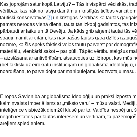
Kas joprojām satur kopā Latviju? – Tās ir vispārcilvēciskās, tra
vērtības, kas nāk no latvju dainām un kristīgās ticības vai citie
tautiski konservatīvās
[7]
un kristīgās. Vērtības kā tautas garīgai
pamats nerodas vienā dienā, tauta tās izkopj gadsimtos, tās ir i
pārbaudi ar laiku un tā Devēju. Ja kāds grib atņemt tautai tās vē
strauji mainīt ar citām, kas nav pašas tautas gara dzīlēs izauguš
nozīmē, ka šis spēks faktiski vēlas tautu pārvērst par demogrāfi
materiālu, vienkārši sakot – par pūli. Tāpēc vērtību steigšus mai
– aizstāšana ar antivērtībām, atsaucoties uz „Eiropu, kas mūs n
(bet faktiski uz eirokrātu institūcijām un globālisma ideoloģiju), i
noārdīšana, to pārveidojot par manipulējamu iedzīvotāju masu.
Eiropas Savienība ar globālisma ideoloģiju un praksi izposta m
kaimiņvalsts imperiālisms ar „mīksto varu” – mūsu valsti. Mediji, p
inteliģence visbiežāk diemžēl klusē par to. Valdība nespēj un, šķ
negrib iestāties par tautas interesēm un vērtībām, tā pazemojoš
ārējiem spiedieniem.