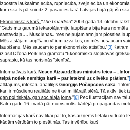
Izpostīta lauksaimniecība, rūpniecība, zvejniecība un ekonomisk
kuru skaits pārsniedz 2. pasaules karā Latvijas bojā gājušo skai
Ekonomiskais karš.
“
The Guardian
” 2003.gada 13. oktobrī rakstī
“Gadsimtu garumā iekarotājarmiju laupīšana bija kara normāla
sastāvdaļa…. Mūsdienās.. mēs neļaujam armijām plosīties laup
Mēs atstājam laupīšanu vīriem uzvalkos, un mēs nesaucam vair
laupīšanu. Mēs saucam to par ekonomisko attīstību.”
[3]
Katram 
izlasīt Džona Pērkinsa grāmatu “Ekonomiskā slepkavas grēksū
saprastu, kā tas norisinās īstenībā.
Informatīvais karš
.
Nesen Aizsardzības ministrs teica – „Info
telpā notiek nemitīgs karš – par ietekmi uz cilvēku prātiem.
”
atklājums, infokaru analītiķis
Georgijs Počepcovs saka
: “Info
kari ir mūsdienu realitāte ne tikai militārajā sfērā.
Tā aktīvi tiek 
gan politiskajā, gan sociālajā jomā
.”
[6]
Pēc ilustrācijām nav tālu 
Katru gadu 16. martā pār mums nolīst kārtējā propagandas melu
Informācijas karš nav tikai par to, kas aizņems lielāku virtuālo te
kādām vērtībām to piesātinās. Tas ir
vērtību karš.