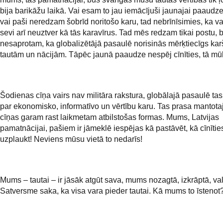
bija barikāžu laikā. Vai esam to jau iemācījuši jaunajai paaudze
vai paši neredzam šobrīd noritošo karu, tad nebrīnīsimies, ka va
sevi arī neuztver kā tās karavīrus. Tad mēs redzam tikai postu, 
nesaprotam, ka globalizētājā pasaulē norisinās mērķtiecīgs kar
tautām un nācijām. Tāpēc jaunā paaudze nespēj cīnīties, tā mū
Šodienas cīņa vairs nav militāra rakstura, globālajā pasaulē tas
par ekonomisko, informatīvo un vērtību karu. Tas prasa mantot
cīņas garam rast laikmetam atbilstošas formas. Mums, Latvijas
pamatnācijai, pašiem ir jāmeklē iespējas kā pastāvēt, kā cīnītie
uzplaukt! Neviens mūsu vietā to nedarīs!
Mums – tautai – ir jāsāk atgūt sava, mums nozagtā, izkrāptā, val
Satversme saka, ka visa vara pieder tautai. Kā mums to īstenot