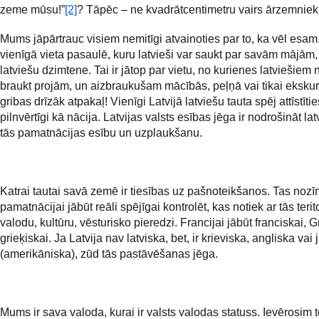
zeme mūsu!”
[2]
? Tāpēc – ne kvadrātcentimetru vairs ārzemniek
Mums jāpārtrauc visiem nemitīgi atvainoties par to, ka vēl esam. 
vienīgā vieta pasaulē, kuru latvieši var saukt par savām mājām, 
latviešu dzimtene. Tai ir jātop par vietu, no kurienes latviešiem
braukt projām, un aizbraukušam mācībās, peļņā vai tikai ekskur
gribas drīzāk atpakaļ! Vienīgi Latvijā latviešu tauta spēj attīstītie
pilnvērtīgi kā nācija. Latvijas valsts esības jēga ir nodrošināt la
tās pamatnācijas esību un uzplaukšanu.
Katrai tautai savā zemē ir tiesības uz pašnoteikšanos. Tas nozī
pamatnācijai jābūt reāli spējīgai kontrolēt, kas notiek ar tās terito
valodu, kultūru, vēsturisko pieredzi. Francijai jābūt franciskai, Gr
grieķiskai. Ja Latvija nav latviska, bet, ir krieviska, angliska vai
(amerikāniska), zūd tās pastāvēšanas jēga.
Mums ir sava valoda, kurai ir valsts valodas statuss. Ievērosim 