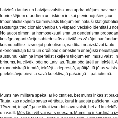
Latviešu tautas un Latvijas valstiskuma apdraudējumi nav mazi
Iepriekšējiem draudiem un riskiem ir tikai pievienojušies jauni.
Imperiālistiskajiem kaimiņvalsts tīkojumiem nākuši klāt globāl
raksturīgā tradicionālo vērtību un vispārcilvēcisko identitāšu no
Nojaucot ģimeni ar homoseksuālisma un genderisma propagan
kristīgo organizāciju sabiedriskās aktivitātes zākājot par funda
kosmopolītiski izsmejot patriotismu, valdībai neaizstāvot tautu
ekonomiskajā karā un drošības dienestiem enerģiski neiestājoti
austrumu kaimiņa imperiālistiskajiem tīkojumiem mūsu valstī, 
brīnums, ka cilvēki bēg no Latvijas. Tauta bēg ārēji un iekšēji. Ā
ekonomiskajā trimdā, iekšēji – depresijā, apātijā; tā jūtas valsts
priekšstāvju pievilta savā kolektīvajā pašcieņā – patriotismā.
Mums nav militāra spēka, ar ko cīnīties, bet mums ir kas stiprāks
Tauta, kas apzinās savas vērtības, kurai ir augsta pašcieņa, kas
Tēvzemi, ir spējīga ne tikai izveidot savu valsti, bet arī to efektīv
un vadīt.
Mēs tādi vēl vai vairs neesam. Mums nu ir kardināla iz