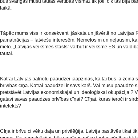
būs svarīgas mūsu tautas vērtības vismaz tik ļoti, cik tas bija ba
laikā.
Tāpēc mums viss ir konsekventi jāskata un jāvērtē no Latvijas
pamatnācijas – latviešu interesēm. Nemelosim un neļausim, k
melo. „Latvijas veiksmes stāsts” varbūt ir veiksme ES un valdība
tautai.
Katrai Latvijas patriotu paaudzei jāapzinās, ka tai būs jāizcīna 
brīvības cīņa. Katrai paaudzei ir savs karš. Vai mūsu paaudze 
pretstāvēt Latvijas ekonomiskajai un ideoloģiskai okupācijai? 
gatavi savas paaudzes brīvības cīņai? Cīņai, kuras ieroči ir sir
intelekts?
Cīņa ir brīvu cilvēku daļa un privilēģija. Latvija pastāvēs tikai tik
mums, tās pamatnācijai, būs svarīgas mūsu tautas vērtības tik ļot