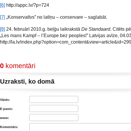
[6]
http://appc.lv/?p=724
[7]
„Konservatīvs” no latīņu –
conservare
– saglabāt.
[8]
24. februārī 2010.g. beļģu laikrakstā
De Standaard
. Citēts pē
„Les mans Kampf – l’Europe bez peoples!” Latvijas avīze, 04.0
http://la.lv/index.php?option=com_content&view=article&id=29
0
komentāri
Uzraksti, ko domā
Vārds:
E-pasts:
www:
Komentārs: