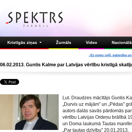
Kristīgās ziņas
Žurnāls
Video
Nacionālā 
„Es esmu ceļš, patiesība un 
06.02.2013. Guntis Kalme par Latvijas vērtību kristīgā skatī
Lut. Draudzes mācītājs Guntis K
„Durvis uz mājām” un „Pēdas” gr
autors dalās savās pārdomās par 
vērtību Latvijas Ordeņu brālībā 1
un Doma laukumā Tautas manifes
„Par tautas dzīvību” 20.01.2013.