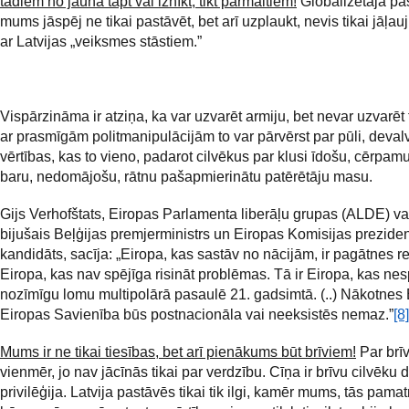
tādiem no jauna tapt vai iznīkt, tikt pārmaltiem!
Globalizētajā pa
mums jāspēj ne tikai pastāvēt, bet arī uzplaukt, nevis tikai jāļauj
ar Latvijas „veiksmes stāstiem.”
Vispārzināma ir atziņa, ka var uzvarēt armiju, bet nevar uzvarēt 
ar prasmīgām politmanipulācijām to var pārvērst par pūli, deval
vērtības, kas to vieno, padarot cilvēkus par klusi īdošu, cērpam
baru, nedomājošu, rātnu pašapmierinātu patērētāju masu.
Gijs Verhofštats, Eiropas Parlamenta liberāļu grupas (ALDE) vad
bijušais Beļģijas premjerministrs un Eiropas Komisijas prezide
kandidāts, sacīja: „Eiropa, kas sastāv no nācijām, ir pagātnes rel
Eiropa, kas nav spējīga risināt problēmas. Tā ir Eiropa, kas ne
nozīmīgu lomu multipolārā pasaulē 21. gadsimtā. (..) Nākotnes
Eiropas Savienība būs postnacionāla vai neeksistēs nemaz.”
[8]
Mums ir ne tikai tiesības, bet arī pienākums būt brīviem!
Par brīv
vienmēr, jo nav jācīnās tikai par verdzību. Cīņa ir brīvu cilvēku 
privilēģija. Latvija pastāvēs tikai tik ilgi, kamēr mums, tās pamat