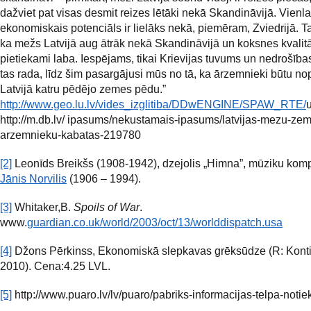
dažviet pat visas desmit reizes lētāki nekā Skandināvijā. Vienla
ekonomiskais potenciāls ir lielāks nekā, piemēram, Zviedrijā. T
ka mežs Latvijā aug ātrāk nekā Skandināvijā un koksnes kvalitāt
pietiekami laba. Iespējams, tikai Krievijas tuvums un nedrošības
tas rada, līdz šim pasargājusi mūs no tā, ka ārzemnieki būtu nop
Latvijā katru pēdējo zemes pēdu.”
http://www.geo.lu.lv/vides_izglitiba/DDwENGINE/SPAW_RTE/
http://m.db.lv/ ipasums/nekustamais-ipasums/latvijas-mezu-ze
arzemnieku-kabatas-219780
[2]
Leonīds Breikšs (1908-1942), dzejolis „Himna”, mūziku kom
Jānis Norvilis
(1906 – 1994).
[3]
Whitaker,B.
Spoils of War
.
www.
guardian.co.uk/world/2003/oct/13/worlddispatch.usa
[4]
Džons Pērkinss, Ekonomiskā slepkavas grēksūdze (R: Konti
2010). Cena:4.25 LVL.
[5]
http://www.puaro.lv/lv/puaro/pabriks-informacijas-telpa-notie