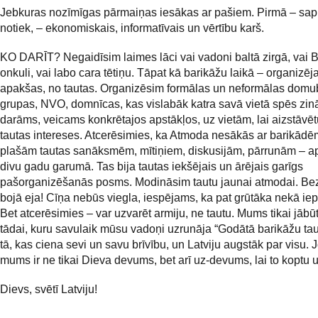
Jebkuras nozīmīgas pārmaiņas iesākas ar pašiem. Pirmā – sapr
notiek, – ekonomiskais, informatīvais un vērtību karš.
KO DARĪT? Negaidīsim laimes lāci vai vadoni baltā zirgā, vai B
onkuli, vai labo cara tētiņu. Tāpat kā barikāžu laikā – organizē
apakšas, no tautas. Organizēsim formālas un neformālas domu
grupas, NVO, domnīcas, kas vislabāk katra savā vietā spēs zinā
darāms, veicams konkrētajos apstākļos, uz vietām, lai aizstāvēt
tautas intereses. Atcerēsimies, ka Atmoda nesākās ar barikādēm
plašām tautas sanāksmēm, mītiņiem, diskusijām, pārrunām – 
divu gadu garumā. Tas bija tautas iekšējais un ārējais garīgs
pašorganizēšanās posms. Modināsim tautu jaunai atmodai. Bez t
bojā eja! Cīņa nebūs viegla, iespējams, ka pat grūtāka nekā iep
Bet atcerēsimies – var uzvarēt armiju, ne tautu. Mums tikai jābūt
tādai, kuru savulaik mūsu vadoņi uzrunāja “Godātā barikāžu tauta
tā, kas ciena sevi un savu brīvību, un Latviju augstāk par visu. J
mums ir ne tikai Dieva devums, bet arī uz-devums, lai to koptu 
Dievs, svētī Latviju!