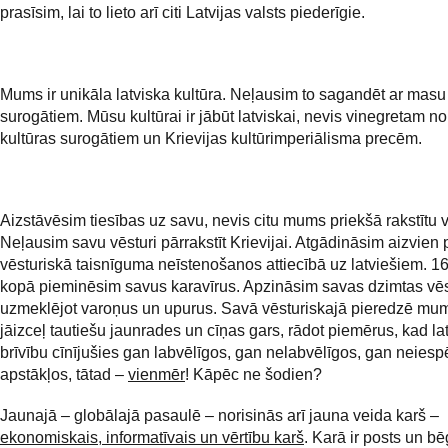
prasīsim, lai to lieto arī citi Latvijas valsts piederīgie.
Mums ir unikāla latviska kultūra. Neļausim to sagandēt ar masu
surogātiem. Mūsu kultūrai ir jābūt latviskai, nevis vinegretam n
kultūras surogātiem un Krievijas kultūrimperiālisma precēm.
Aizstāvēsim tiesības uz savu, nevis citu mums priekšā rakstītu v
Neļausim savu vēsturi pārrakstīt Krievijai. Atgādināsim aizvien 
vēsturiskā taisnīguma neīstenošanos attiecībā uz latviešiem. 16
kopā pieminēsim savus karavīrus. Apzināsim savas dzimtas vēs
uzmeklējot varoņus un upurus. Savā vēsturiskajā pieredzē mum
jāizceļ tautiešu jaunrades un cīņas gars, rādot piemērus, kad lat
brīvību cīnījušies gan labvēlīgos, gan nelabvēlīgos, gan neies
apstākļos, tātad –
vienmēr
! Kāpēc ne šodien?
Jaunajā – globālajā pasaulē – norisinās arī jauna veida karš –
ekonomiskais, informatīvais un vērtību karš
. Karā ir posts un bēg