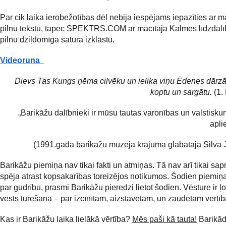
Par cik laika ierobežotības dēļ nebija iespējams iepazīties ar m
pilnu tekstu, tāpēc SPEKTRS.COM ar mācītāja Kalmes līdzdal
pilnu dziļdomīga satura izklāstu.
Videoruna
Dievs Tas Kungs ņēma cilvēku un ielika viņu Ēdenes dārzā, 
koptu un sargātu.
(1. 
„Barikāžu dalībnieki ir mūsu tautas varonības un valstisk
apli
(1991.gada barikāžu muzeja krājuma glabātāja Silva
Barikāžu piemiņa nav tikai fakti un atmiņas. Tā nav arī tikai sap
spēja atrast kopsakarības toreizējos notikumos. Šodien piemiņa
par gudrību, prasmi Barikāžu pieredzi lietot šodien. Vēsture ir ļo
vēsts turēšana – par izcīnītām, aizstāvētām, un zaudētām vērtī
Kas ir Barikāžu laika lielākā vērtība?
Mēs paši kā tauta!
Barikād