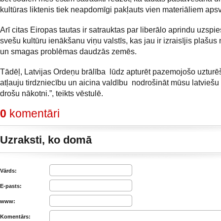
kultūras liktenis tiek neapdomīgi pakļauts vien materiāliem ap
Arī citas Eiropas tautas ir satrauktas par liberālo aprindu uzspi
svešu kultūru ienākšanu viņu valstīs, kas jau ir izraisījis plašu
un smagas problēmas daudzās zemēs.
Tādēļ, Latvijas Ordeņu brālība lūdz apturēt pazemojošo uztur
atļauju tirdzniecību un aicina valdību nodrošināt mūsu latviešu 
drošu nākotni.”, teikts vēstulē.
0
komentāri
Uzraksti, ko domā
Vārds:
E-pasts:
www:
Komentārs: