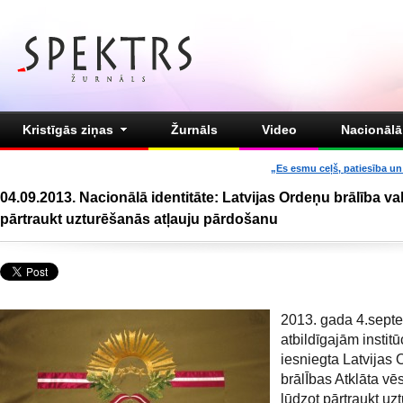
Kristīgās ziņas
Žurnāls
Video
Nacionālā 
„Es esmu ceļš, patiesība un 
04.09.2013. Nacionālā identitāte: Latvijas Ordeņu brālība va
pārtraukt uzturēšanās atļauju pārdošanu
2013. gada 4.septe
atbildīgajām institū
iesniegta Latvijas
brālĪbas Atklāta vēs
lūdzot pārtraukt uz