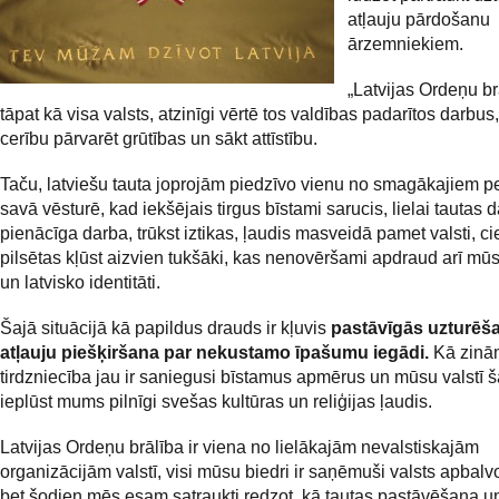
atļauju pārdošanu
ārzemniekiem.
„Latvijas Ordeņu br
tāpat kā visa valsts, atzinīgi vērtē tos valdības padarītos darbus
cerību pārvarēt grūtības un sākt attīstību.
Taču, latviešu tauta joprojām piedzīvo vienu no smagākajiem p
savā vēsturē, kad iekšējais tirgus bīstami sarucis, lielai tautas d
pienācīga darba, trūkst iztikas, ļaudis masveidā pamet valsti, c
pilsētas kļūst aizvien tukšāki, kas nenovēršami apdraud arī mūs
un latvisko identitāti.
Šajā situācijā kā papildus drauds ir kļuvis
pastāvīgās uzturēš
atļauju piešķiršana par nekustamo īpašumu iegādi.
Kā zinām
tirdzniecība jau ir saniegusi bīstamus apmērus un mūsu valstī 
ieplūst mums pilnīgi svešas kultūras un reliģijas ļaudis.
Latvijas Ordeņu brālība ir viena no lielākajām nevalstiskajām
organizācijām valstī, visi mūsu biedri ir saņēmuši valsts apbal
bet šodien mēs esam satraukti redzot, kā tautas pastāvēšana u