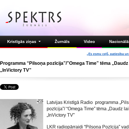
Kristīgās ziņas
Žurnāls
Video
Nacionālā 
„Es esmu ceļš, patiesība un 
Programma “Pilsoņa pozīcija”/”Omega Time” tēma „Daudz
„InVictory TV”
Latvijas Kristīgā Radio programma „Pil
pozīcija”/ “Omega Time” tēma „Daudz la
„InVictory TV”
LKR radiopārraidi “Pilsoņa Pozīcija” vad